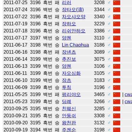
2011-07-25
3196
흑번
패
리러
3208
♂
2011-07-24
3196
백번
승
장타오(濤)
3344
♂
2011-07-22
3196
흑번
패
차오샤오양
3340
♂
2011-07-19
3196
흑번
패
장하오
3229
♂
2011-07-18
3196
흑번
승
리쉬안하오
3386
♂
2011-07-17
3197
백번
승
양첸
3110
♂
2011-06-17
3198
백번
승
Lin Chaohua
3186
♂
2011-06-16
3198
흑번
패
장녠츠
3089
♂
2011-06-14
3199
백번
승
추진보
3075
♂
2011-06-13
3199
백번
승
양첸
3106
♂
2011-06-11
3199
흑번
승
자오싱화
3105
♂
2011-06-10
3199
백번
승
장츠
3183
♂
2011-06-09
3199
흑번
승
투칭
3196
♂
2011-05-25
3199
백번
패
펑리야오
3465
♂
|
cw
2011-05-23
3199
흑번
승
딩례
3266
♂
|
cw
2010-09-25
3195
백번
승
친웨신
3285
♂
2010-09-21
3195
흑번
승
안둥쉬
3308
♂
2010-09-20
3195
흑번
승
왕천판
3132
♂
2010-09-19
3194
백번
패
주젠순
3198
♂