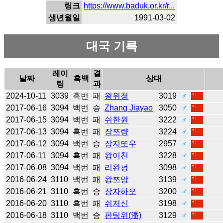
링크
https://www.baduk.or.kr/r...
생년월일
1991-03-02
대국 기록
레이
결
날짜
흑백
상대
팅
과
2024-10-11
3039
흑번
패
왕위청
3019
♂
2017-06-16
3094
백번
승
Zhang Jiayao
3050
♂
2017-06-15
3094
백번
패
쉬한원
3222
♂
2017-06-13
3094
흑번
패
장쯔량
3224
♂
2017-06-12
3094
백번
승
장지또우
2957
♂
2017-06-11
3094
흑번
패
왕이천
3228
♂
2017-06-08
3094
백번
패
리완펑
3098
♂
2016-06-24
3110
백번
패
왕쯔앙
3139
♂
2016-06-21
3110
흑번
승
장자하오
3200
♂
2016-06-20
3110
흑번
패
쉬저신
3198
♂
2016-06-18
3110
백번
승
판팅위(潘)
3129
♂