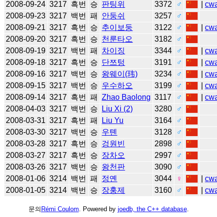
2008-09-24
3217
흑번
승
판팅위
3372
♂
|
cw
2008-09-23
3217
백번
패
안둥쉬
3257
♂
2008-09-21
3217
흑번
승
추이보둥
3122
♂
|
cw
2008-09-20
3217
흑번
승
천룬타오
3182
♂
2008-09-19
3217
백번
패
차이징
3344
♂
|
cw
2008-09-18
3217
흑번
승
단쯔텅
3191
♂
|
cw
2008-09-16
3217
백번
승
왕웨이(玮)
3234
♂
|
cw
2008-09-15
3217
백번
승
우수하오
3199
♂
|
cw
2008-09-14
3217
흑번
패
Zhao Baolong
3117
♂
|
cw
2008-04-03
3217
백번
승
Liu Xi (2)
3280
♂
2008-03-31
3217
흑번
패
Liu Yu
3164
♂
2008-03-30
3217
백번
승
우톈
3128
♂
2008-03-28
3217
흑번
승
겅원빈
2898
♂
2008-03-27
3217
흑번
승
장차오
2997
♂
2008-03-26
3217
백번
승
왕천판
3090
♂
2008-01-06
3214
백번
패
정옌
3044
♀
|
cw
2008-01-05
3214
백번
승
장훙제
3160
♂
|
cw
문의
Rémi Coulom
. Powered by
joedb, the C++ database
.