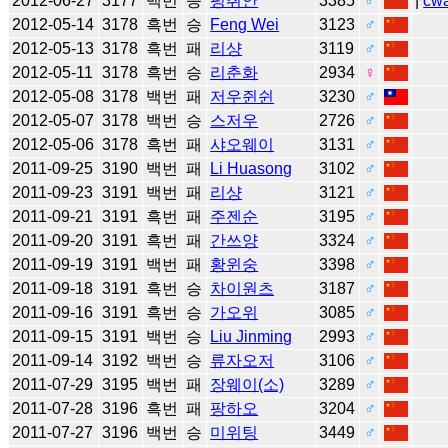
2012-06-27
3177
백번
승
펑취안
3385
♂
|
cw
2012-05-14
3178
흑번
승
Feng Wei
3123
♂
2012-05-13
3178
흑번
패
리샹
3119
♂
2012-05-11
3178
흑번
승
리춘화
2934
♀
2012-05-08
3178
백번
패
저우쥔쉰
3230
♂
2012-05-07
3178
백번
승
스저우
2726
♂
2012-05-06
3178
흑번
패
샤오웨이
3131
♂
2011-09-25
3190
백번
패
Li Huasong
3102
♂
2011-09-23
3191
백번
패
리샹
3121
♂
2011-09-21
3191
흑번
패
주젠순
3195
♂
2011-09-20
3191
흑번
패
간쓰양
3324
♂
2011-09-19
3191
백번
패
황윈숭
3398
♂
2011-09-18
3191
흑번
승
차이원츠
3187
♂
2011-09-16
3191
흑번
승
가오위
3085
♂
2011-09-15
3191
백번
승
Liu Jinming
2993
♂
2011-09-14
3192
백번
승
류자오저
3106
♂
2011-07-29
3195
백번
패
장웨이(소)
3289
♂
2011-07-28
3196
흑번
패
팡하오
3204
♂
2011-07-27
3196
백번
승
미위팅
3449
♂