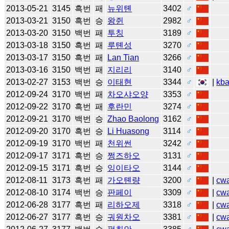
2013-05-21
3145
흑번
패
뉴위톈
3402
♂
2013-03-21
3150
흑번
승
왕쥔
2982
♂
2013-03-20
3150
백번
패
투칭
3189
♂
2013-03-18
3150
흑번
패
루톈성
3270
♂
2013-03-17
3150
흑번
패
Lan Tian
3266
♂
2013-03-16
3150
백번
패
지리리
3140
♂
2013-02-27
3153
백번
승
이태현
3344
♂
|
kb
2012-09-24
3170
백번
패
차오샤오양
3353
♂
2012-09-22
3170
흑번
패
후란민
3274
♂
2012-09-21
3170
백번
승
Zhao Baolong
3162
♂
2012-09-20
3170
흑번
승
Li Huasong
3114
♂
2012-09-19
3170
백번
패
천위썬
3242
♂
2012-09-17
3171
흑번
승
쩡즈하오
3131
♂
2012-09-15
3171
흑번
승
잉이타오
3144
♂
2012-08-11
3173
흑번
패
가오톈량
3200
♂
|
cw
2012-08-10
3174
백번
승
판페이
3309
♂
|
cw
2012-06-28
3177
흑번
패
리하오제
3318
♂
|
cw
2012-06-27
3177
흑번
승
궈원차오
3381
♂
|
cw