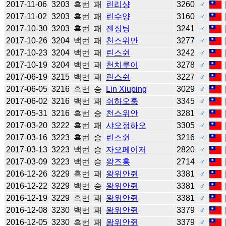
2017-11-06
3203
흑번
패
린리샹
3260
♂
2017-11-02
3203
흑번
패
린수양
3160
♂
2017-10-30
3203
흑번
패
젠징팅
3241
♂
2017-10-26
3204
백번
패
천스위안
3277
♂
2017-10-23
3204
백번
패
린스쉰
3242
♂
2017-10-19
3204
백번
패
천치루이
3278
♂
2017-06-19
3215
백번
패
린스쉰
3227
♂
2017-06-05
3216
흑번
승
Lin Xiuping
3029
♂
2017-06-02
3216
백번
패
쉬하오훙
3345
♂
2017-05-31
3216
흑번
승
천스위안
3281
♂
2017-03-20
3222
흑번
패
샤오정하오
3305
♂
2017-03-16
3223
흑번
승
린스쉰
3216
♂
2017-03-13
3223
백번
승
자오페이저
2820
♂
2017-03-09
3223
백번
승
왕즈홍
2714
♂
2016-12-26
3229
흑번
패
왕위안쥔
3381
♂
2016-12-22
3229
백번
승
왕위안쥔
3381
♂
2016-12-19
3229
흑번
패
왕위안쥔
3381
♂
2016-12-08
3230
백번
패
왕위안쥔
3379
♂
2016-12-05
3230
흑번
패
왕위안쥔
3379
♂