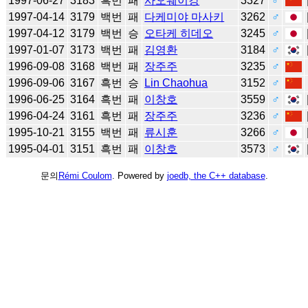
1997-06-27
3183
흑번
패
사오웨이강
3327
♂
1997-04-14
3179
백번
패
다케미야 마사키
3262
♂
1997-04-12
3179
백번
승
오타케 히데오
3245
♂
1997-01-07
3173
백번
패
김영환
3184
♂
1996-09-08
3168
백번
패
장주주
3235
♂
1996-09-06
3167
흑번
승
Lin Chaohua
3152
♂
1996-06-25
3164
흑번
패
이창호
3559
♂
1996-04-24
3161
흑번
패
장주주
3236
♂
1995-10-21
3155
백번
패
류시훈
3266
♂
1995-04-01
3151
흑번
패
이창호
3573
♂
문의
Rémi Coulom
. Powered by
joedb, the C++ database
.