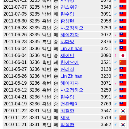
2011-07-12
3235
흑번
승
샤다밍
2876
♂
2011-07-07
3235
백번
승
천스위안
3343
♂
2011-07-05
3235
백번
패
린수양
3091
♂
2011-06-30
3235
흑번
승
황샹런
2958
♂
2011-06-28
3235
흑번
승
샤오정하오
3259
♂
2011-06-26
3235
백번
패
헤이자자
3072
♀
2011-06-23
3235
흑번
승
샤다밍
2876
♂
2011-06-04
3236
백번
패
Lin Zhihan
3231
♂
2011-06-04
3236
백번
승
셰이민
3090
♀
2011-06-01
3236
흑번
패
천야오예
3521
♂
2011-05-27
3236
백번
승
린리샹
3138
♂
2011-05-26
3236
백번
승
Lin Zhihan
3230
♂
2011-05-19
3236
흑번
승
헤이자자
3071
♀
2011-05-12
3236
흑번
승
샤오정하오
3259
♂
2011-04-21
3236
백번
승
린수양
3091
♂
2011-04-19
3236
흑번
승
천관웨이
2769
♂
2010-11-22
3231
백번
패
최철한
3547
♂
2010-11-22
3231
백번
패
셰허
3519
♂
2010-11-21
3231
흑번
패
박정환
3582
♂