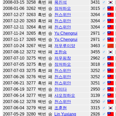
2008-03-15
3258
흑번
패
목진석
3431
♂
2008-01-06
3262
백번
승
장저하오
3015
♂
2007-12-27
3263
흑번
승
천스위안
3264
♂
2007-12-20
3263
흑번
패
천스위안
3264
♂
2007-12-11
3264
흑번
패
천스위안
3264
♂
2007-11-24
3265
흑번
승
Yu Chengrui
2971
♂
2007-11-17
3265
백번
승
Yu Chengrui
2971
♂
2007-10-24
3267
백번
패
저우루이양
3463
♂
2007-08-12
3272
백번
패
조한승
3455
♂
2007-07-10
3275
백번
승
저우핑창
2962
♂
2007-07-05
3275
흑번
승
장저하오
3018
♂
2007-07-03
3275
흑번
패
천스위안
3252
♂
2007-06-26
3276
백번
패
천스위안
3252
♂
2007-06-21
3277
흑번
패
천스위안
3251
♂
2007-06-19
3277
백번
승
천이다
2950
♂
2007-06-14
3277
백번
패
샤오정하오
3139
♂
2007-06-12
3278
백번
승
천스위안
3250
♂
2007-06-04
3279
백번
패
조훈현
3315
♂
2007-05-29
3280
백번
승
Lin Yuxiang
2926
♂