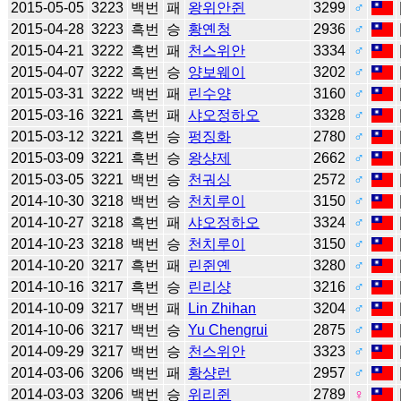
2015-05-05
3223
백번
패
왕위안쥔
3299
♂
2015-04-28
3223
흑번
승
황옌청
2936
♂
2015-04-21
3222
흑번
패
천스위안
3334
♂
2015-04-07
3222
흑번
승
양보웨이
3202
♂
2015-03-31
3222
백번
패
린수양
3160
♂
2015-03-16
3221
흑번
패
샤오정하오
3328
♂
2015-03-12
3221
흑번
승
펑징화
2780
♂
2015-03-09
3221
흑번
승
왕샹제
2662
♂
2015-03-05
3221
백번
승
천궈싱
2572
♂
2014-10-30
3218
백번
승
천치루이
3150
♂
2014-10-27
3218
흑번
패
샤오정하오
3324
♂
2014-10-23
3218
백번
승
천치루이
3150
♂
2014-10-20
3217
흑번
패
린쥔옌
3280
♂
2014-10-16
3217
흑번
승
린리샹
3216
♂
2014-10-09
3217
백번
패
Lin Zhihan
3204
♂
2014-10-06
3217
백번
승
Yu Chengrui
2875
♂
2014-09-29
3217
백번
승
천스위안
3323
♂
2014-03-06
3206
백번
패
황샹런
2957
♂
2014-03-03
3206
백번
승
위리쥔
2789
♀