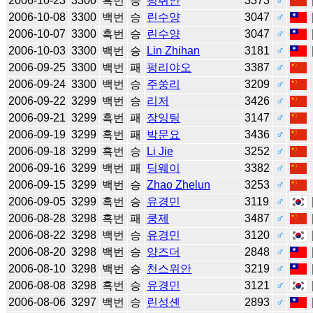
2006-10-23
3300
흑번
승
펑취안
3373
♂
2006-10-08
3300
백번
승
린수양
3047
♂
2006-10-07
3300
흑번
승
린수양
3047
♂
2006-10-03
3300
백번
승
Lin Zhihan
3181
♂
2006-09-25
3300
백번
패
펑리야오
3387
♂
2006-09-24
3300
백번
승
주쑹리
3209
♂
2006-09-22
3299
백번
승
리저
3426
♂
2006-09-21
3299
흑번
패
장잉팅
3147
♂
2006-09-19
3299
흑번
패
박문요
3436
♂
2006-09-18
3299
흑번
승
Li Jie
3252
♂
2006-09-16
3299
백번
패
딩웨이
3382
♂
2006-09-15
3299
백번
승
Zhao Zhelun
3253
♂
2006-09-05
3299
흑번
승
유경민
3119
♂
2006-08-28
3298
흑번
패
쿵제
3487
♂
2006-08-22
3298
백번
승
유경민
3120
♂
2006-08-20
3298
백번
승
양즈더
2848
♂
2006-08-10
3298
백번
승
천스위안
3219
♂
2006-08-08
3298
흑번
승
유경민
3121
♂
2006-08-06
3297
백번
승
린성셴
2893
♂