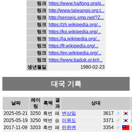
링크
https://www.haifong.org/p...
링크
http://www.taiwango.org.t...
링크
http://senseis.xmp.net/?Z...
링크
https://zh.wikipedia.org/...
링크
https://ko.wikipedia.org/...
링크
https://ja.wikipedia.org/...
링크
https://fr.wikipedia.org/...
링크
https://en.wikipedia.org/...
링크
https://www.baduk.or.kr/r...
생년월일
1980-02-23
대국 기록
레이
결
날짜
흑백
상대
팅
과
2025-05-21
3250
흑번
패
변상일
3617
♂
2025-05-19
3250
백번
승
이원도
3371
♂
2017-11-09
3203
흑번
패
린쥔옌
3354
♂