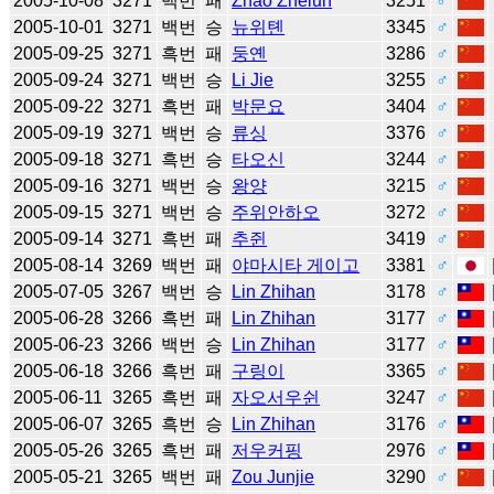
2005-10-08
3271
백번
패
Zhao Zhelun
3251
♂
2005-10-01
3271
백번
승
뉴위톈
3345
♂
2005-09-25
3271
흑번
패
둥옌
3286
♂
2005-09-24
3271
백번
승
Li Jie
3255
♂
2005-09-22
3271
흑번
패
박문요
3404
♂
2005-09-19
3271
백번
승
류싱
3376
♂
2005-09-18
3271
흑번
승
타오신
3244
♂
2005-09-16
3271
백번
승
왕양
3215
♂
2005-09-15
3271
백번
승
주위안하오
3272
♂
2005-09-14
3271
흑번
패
추쥔
3419
♂
2005-08-14
3269
백번
패
야마시타 게이고
3381
♂
2005-07-05
3267
백번
승
Lin Zhihan
3178
♂
2005-06-28
3266
흑번
패
Lin Zhihan
3177
♂
2005-06-23
3266
백번
승
Lin Zhihan
3177
♂
2005-06-18
3266
흑번
패
구링이
3365
♂
2005-06-11
3265
흑번
패
자오서우쉰
3247
♂
2005-06-07
3265
흑번
승
Lin Zhihan
3176
♂
2005-05-26
3265
흑번
패
저우커핑
2976
♂
2005-05-21
3265
백번
패
Zou Junjie
3290
♂