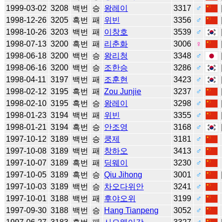
1999-03-02
3208
백번
승
왕레이
3317
♂
1998-12-26
3205
흑번
패
위빈
3356
♂
1998-10-26
3203
백번
패
이창호
3539
♂
1998-07-13
3200
흑번
패
리춘화
3006
♀
1998-06-18
3200
백번
승
왕리청
3348
♂
1998-06-16
3200
백번
승
조한승
3286
♂
1998-04-11
3197
백번
패
조훈현
3423
♂
1998-02-12
3195
흑번
패
Zou Junjie
3237
♂
1998-02-10
3195
흑번
승
왕레이
3298
♂
1998-01-23
3194
백번
패
위빈
3355
♂
1998-01-21
3194
흑번
승
안조영
3168
♂
1997-10-12
3189
백번
승
쿵제
3181
♂
1997-10-08
3189
백번
패
창하오
3413
♂
1997-10-07
3189
흑번
패
딩웨이
3230
♂
1997-10-05
3189
흑번
승
Qiu Jihong
3001
♂
1997-10-03
3189
백번
승
차오다위안
3241
♂
1997-10-01
3188
백번
패
후야오위
3199
♂
1997-09-30
3188
백번
승
Hang Tianpeng
3052
♂