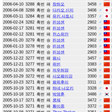
2006-04-10
3288
흑번
패
창하오
3458
♂
2006-04-08
3288
흑번
승
다카오 신지
3406
♂
2006-03-11
3284
흑번
패
유키 사토시
3357
♂
2006-02-24
3282
흑번
승
린성셴
2902
♂
2006-02-17
3281
백번
패
린성셴
2903
♂
2006-02-12
3281
백번
패
천스위안
3200
♂
2006-01-20
3279
흑번
승
린성셴
2902
♂
2006-01-13
3278
백번
승
린성셴
2903
♂
2005-12-30
3277
흑번
승
린성셴
2903
♂
2005-12-22
3277
백번
패
왕시
3457
♂
2005-12-21
3277
백번
패
위빈
3383
♂
2005-12-20
3276
흑번
승
저우허양
3428
♂
2005-10-29
3272
백번
패
사오웨이강
3300
♂
2005-10-23
3271
흑번
패
왕위후이
3311
♂
2005-10-19
3271
흑번
패
하네 나오키
3328
♂
2005-10-18
3271
흑번
패
박영훈
3486
♂
2005-10-17
3271
흑번
패
쿵제
3472
♂
2005-10-15
3271
흑번
패
황이중
3372
♂