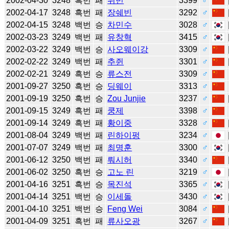
2002-04-30
3248
흑번
패
위빈
3399
♂
2002-04-17
3248
흑번
패
장쉐빈
3292
♂
2002-04-15
3248
백번
승
차민수
3028
♂
2002-03-23
3249
백번
패
유창혁
3415
♂
2002-03-22
3249
백번
승
사오웨이강
3309
♂
2002-02-22
3249
백번
패
추쥔
3301
♂
2002-02-21
3249
흑번
승
류스전
3309
♂
2001-09-27
3250
흑번
승
딩웨이
3313
♂
2001-09-19
3250
흑번
승
Zou Junjie
3237
♂
2001-09-15
3249
흑번
패
쿵제
3398
♂
2001-09-14
3249
흑번
패
황이중
3328
♂
2001-08-04
3249
백번
패
린하이펑
3234
♂
2001-07-07
3249
백번
패
최명훈
3300
♂
2001-06-12
3250
백번
패
뤄시허
3340
♂
2001-06-02
3250
흑번
승
고노 린
3219
♂
2001-04-16
3251
흑번
승
목진석
3365
♂
2001-04-14
3251
백번
승
이세돌
3430
♂
2001-04-10
3251
백번
승
Feng Wei
3084
♂
2001-04-09
3251
흑번
패
류사오광
3267
♂