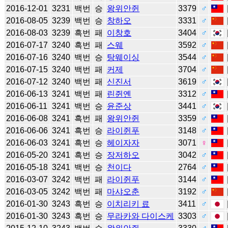
2016-12-01
3231
백번
승
왕위안쥔
3379
♂
2016-08-05
3239
백번
승
창하오
3331
♂
2016-08-03
3239
흑번
패
이창호
3404
♂
2016-07-17
3240
흑번
패
스웨
3592
♂
2016-07-16
3240
백번
승
탕웨이싱
3544
♂
2016-07-15
3240
백번
패
커제
3704
♂
2016-07-12
3240
백번
패
신진서
3619
♂
2016-06-13
3241
백번
패
린쥔옌
3312
♂
2016-06-11
3241
백번
승
윤준상
3441
♂
2016-06-08
3241
흑번
패
왕위안쥔
3359
♂
2016-06-06
3241
흑번
승
라이쥔푸
3148
♂
2016-06-03
3241
흑번
승
헤이자자
3071
♀
2016-05-20
3241
흑번
승
장저하오
3042
♂
2016-05-18
3241
백번
승
천이다
2764
♂
2016-03-07
3242
백번
패
라이쥔푸
3144
♂
2016-03-05
3242
백번
패
마샤오춘
3192
♂
2016-01-30
3243
흑번
승
이치리키 료
3411
♂
2016-01-30
3243
흑번
승
무라카와 다이스케
3303
♂