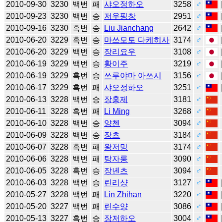
2010-09-30
3230
백번
패
샤오정하오
3258
♂
2010-09-23
3230
백번
승
저우핑창
2951
♂
2010-09-16
3230
흑번
승
Liu Jianchang
2642
♂
2010-06-20
3229
흑번
승
마쓰모토 다케히사
3174
♂
2010-06-20
3229
백번
승
장리요우
3108
♂
2010-06-19
3229
백번
승
황이주
3219
♂
2010-06-19
3229
흑번
승
쓰루야마 아쓰시
3156
♂
2010-06-17
3229
흑번
패
샤오정하오
3251
♂
2010-06-13
3228
백번
승
장훙제
3181
♂
2010-06-11
3228
흑번
패
Li Ming
3268
♂
2010-06-10
3228
백번
승
양첸
3094
♂
2010-06-09
3228
백번
승
장츠
3184
♂
2010-06-07
3228
흑번
패
왕저밍
3174
♂
2010-06-06
3228
백번
패
탕자룽
3090
♂
2010-06-05
3228
흑번
승
장녠츠
3094
♂
2010-06-03
3228
백번
승
린리샹
3127
♂
2010-05-27
3228
백번
패
Lin Zhihan
3220
♂
2010-05-20
3227
백번
패
린수양
3086
♂
2010-05-13
3227
흑번
승
장저하오
3004
♂