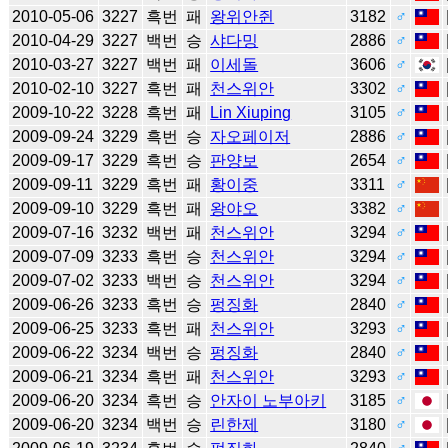
2010-05-06
3227
흑번
패
왕위안쥔
3182
♂
2010-04-29
3227
백번
승
샤다밍
2886
♂
2010-03-27
3227
백번
패
이세돌
3606
♂
2010-02-10
3227
흑번
패
천스위안
3302
♂
2009-10-22
3228
흑번
패
Lin Xiuping
3105
♂
2009-09-24
3229
흑번
승
자오페이저
2886
♂
2009-09-17
3229
흑번
승
판양보
2654
♂
2009-09-11
3229
흑번
패
황이중
3311
♂
2009-09-10
3229
흑번
패
왕야오
3382
♂
2009-07-16
3232
백번
패
천스위안
3294
♂
2009-07-09
3233
흑번
승
천스위안
3294
♂
2009-07-02
3233
백번
승
천스위안
3294
♂
2009-06-26
3233
흑번
승
펑징화
2840
♂
2009-06-25
3233
흑번
패
천스위안
3293
♂
2009-06-22
3234
백번
승
펑징화
2840
♂
2009-06-21
3234
흑번
패
천스위안
3293
♂
2009-06-20
3234
흑번
승
안자이 노부아키
3185
♂
2009-06-20
3234
백번
승
린한제
3180
♂