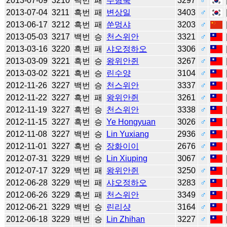
2013-07-09
3210
백번
패
주형욱
3297
♂
2013-07-04
3211
흑번
패
변상일
3403
♂
2013-06-17
3212
흑번
패
쑨멍샤
3203
♂
2013-05-03
3217
백번
승
천스위안
3321
♂
2013-03-16
3220
흑번
패
샤오정하오
3306
♂
2013-03-09
3221
흑번
승
왕위안쥔
3267
♂
2013-03-02
3221
흑번
승
린수양
3104
♂
2012-11-26
3227
백번
승
천스위안
3337
♂
2012-11-22
3227
흑번
패
왕위안쥔
3261
♂
2012-11-19
3227
흑번
승
천스위안
3338
♂
2012-11-15
3227
흑번
승
Ye Hongyuan
3026
♂
2012-11-08
3227
백번
승
Lin Yuxiang
2936
♂
2012-11-01
3227
흑번
승
장화이이
2676
♂
2012-07-31
3229
백번
승
Lin Xiuping
3067
♂
2012-07-17
3229
백번
패
왕위안쥔
3250
♂
2012-06-28
3229
백번
패
샤오정하오
3283
♂
2012-06-26
3229
흑번
패
천스위안
3349
♂
2012-06-21
3229
백번
승
린리샹
3164
♂
2012-06-18
3229
백번
승
Lin Zhihan
3227
♂