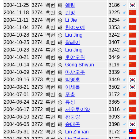
2004-11-25
3274
백번
패
웨량
3186
♂
2004-11-18
3274
흑번
승
린펑
3225
♂
2004-11-11
3274
백번
승
Li Jie
3254
♂
2004-11-04
3274
흑번
패
천야오예
3353
♂
2004-10-28
3274
백번
승
Liu Jing
3242
♂
2004-10-25
3274
흑번
패
왕레이
3407
♂
2004-10-23
3274
흑번
승
Liu Jing
3242
♂
2004-10-21
3274
백번
승
후야오위
3449
♂
2004-10-14
3274
흑번
승
Gong Shiyun
3119
♂
2004-10-09
3274
백번
패
마샤오춘
3339
♂
2004-09-16
3273
흑번
패
박영훈
3449
♂
2004-08-21
3273
백번
패
이세돌
3502
♂
2004-07-01
3272
백번
승
푸충
3172
♂
2004-06-24
3272
흑번
승
류싱
3365
♂
2004-06-17
3272
백번
패
저우루이양
3316
♂
2004-06-10
3272
흑번
패
왕둥량
3093
♂
2004-06-05
3272
백번
패
송태곤
3398
♂
2004-05-31
3272
백번
승
Lin Zhihan
3172
♂