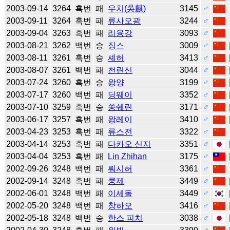
2003-09-14
3264
흑번
패
우치(吳麒)
3145
♂
2003-09-11
3264
흑번
패
류사오광
3244
♂
2003-09-04
3263
흑번
패
리융강
3093
♂
2003-08-21
3262
백번
승
징스
3009
♂
2003-08-11
3261
흑번
승
셰허
3413
♂
2003-08-07
3261
백번
패
천린신
3044
♂
2003-07-24
3260
흑번
승
왕양
3199
♂
2003-07-17
3260
백번
패
딩웨이
3352
♂
2003-07-10
3259
흑번
승
쑹쉐린
3171
♂
2003-06-17
3257
흑번
패
왕레이
3410
♂
2003-04-23
3253
흑번
패
류스전
3322
♂
2003-04-14
3253
흑번
패
다카오 신지
3351
♂
2003-04-04
3253
흑번
패
Lin Zhihan
3175
♂
2002-09-26
3248
백번
패
뤄시허
3361
♂
2002-09-14
3248
흑번
패
쿵제
3449
♂
2002-06-01
3248
백번
패
이세돌
3449
♂
2002-05-20
3248
백번
패
창하오
3416
♂
2002-05-18
3248
백번
승
한스 피치
3038
♂