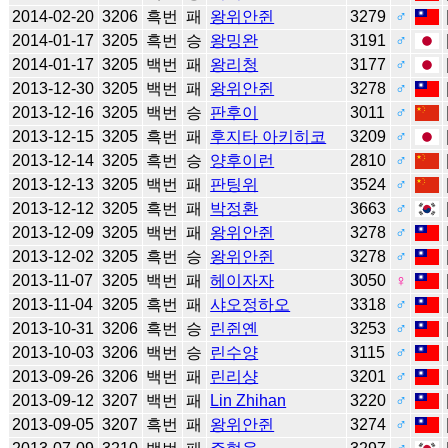
2014-02-20
3206
흑번
패
왕위안쥔
3279
♂
2014-01-17
3205
흑번
승
왕밍완
3191
♂
2014-01-17
3205
백번
패
왕리청
3177
♂
2013-12-30
3205
백번
패
왕위안쥔
3278
♂
2013-12-16
3205
백번
승
판후이
3011
♂
2013-12-15
3205
흑번
패
후지타 아키히코
3209
♂
2013-12-14
3205
흑번
승
양후이런
2810
♂
2013-12-13
3205
백번
패
판팅위
3524
♂
2013-12-12
3205
흑번
패
박정환
3663
♂
2013-12-09
3205
백번
패
왕위안쥔
3278
♂
2013-12-02
3205
흑번
승
왕위안쥔
3278
♂
2013-11-07
3205
백번
패
헤이자자
3050
♀
2013-11-04
3205
흑번
패
샤오정하오
3318
♂
2013-10-31
3206
흑번
승
린쥔옌
3253
♂
2013-10-03
3206
백번
승
린수양
3115
♂
2013-09-26
3206
백번
패
린리샹
3201
♂
2013-09-12
3207
백번
패
Lin Zhihan
3220
♂
2013-09-05
3207
흑번
패
왕위안쥔
3274
♂