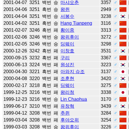
2001-04-07
3251
백번
승
마샤오춘
3357
♂
2001-04-06
3251
흑번
승
왕쥔
2949
♂
2001-04-04
3251
백번
승
서봉수
3238
♂
2001-04-02
3251
흑번
승
Hang Tianpeng
3116
♂
2001-02-07
3246
흑번
패
황이중
3313
♂
2001-02-06
3246
백번
승
왕위후이
3272
♂
2001-02-05
3246
백번
승
딩웨이
3298
♂
2000-12-26
3242
흑번
패
이창호
3531
♂
2000-09-15
3232
흑번
패
구리
3367
♂
2000-06-13
3224
백번
패
원성진
3223
♂
2000-04-30
3221
흑번
패
아와지 슈조
3137
♂
2000-04-08
3220
백번
패
조훈현
3420
♂
2000-02-17
3218
흑번
패
딩웨이
3275
♂
1999-12-25
3216
백번
패
왕리청
3338
♂
1999-12-23
3216
백번
승
Lin Chaohua
3170
♂
1999-06-17
3210
백번
패
유창혁
3439
♂
1999-04-12
3208
백번
패
추쥔
3284
♂
1999-03-04
3208
백번
패
후야오위
3254
♂
1999-03-03
3208
백번
승
왕위후이
3226
♂