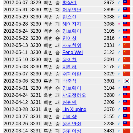
2012-06-07
3229
백번
승
황샹런
2972
♂
2012-05-31
3230
흑번
패
저우인난
2899
♂
2012-05-29
3230
백번
승
린스쉰
3088
♂
2012-05-28
3230
백번
패
헤이자자
3068
♀
2012-05-24
3230
백번
승
양보웨이
3105
♂
2012-05-22
3230
백번
승
천이샹
2816
♂
2012-05-13
3230
백번
패
자오천위
3331
♂
2012-05-11
3230
흑번
승
Feng Wei
3123
♂
2012-05-10
3230
백번
승
왕이천
3091
♂
2012-05-08
3230
흑번
승
치리허
3178
♂
2012-05-07
3230
백번
승
쉬페이란
3029
♂
2012-05-06
3230
흑번
패
박준석
3301
♂
2012-05-01
3230
백번
승
양보웨이
3104
♂
2012-04-24
3231
흑번
패
샤오정하오
3280
♂
2012-04-12
3231
백번
패
린쥔옌
3209
♂
2012-03-28
3231
흑번
승
Lin Xiuping
3070
♂
2012-03-27
3231
백번
승
린리샹
3155
♂
2012-03-26
3231
백번
승
왕위안쥔
3238
♂
2012-03-14
3231
흑번
패
탕웨이싱
3481
♂