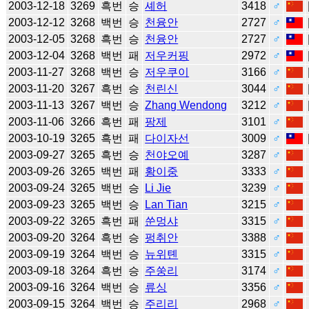
2003-12-18
3269
흑번
승
셰허
3418
♂
2003-12-12
3268
백번
승
천융안
2727
♂
2003-12-05
3268
흑번
승
천융안
2727
♂
2003-12-04
3268
백번
패
저우커핑
2972
♂
2003-11-27
3268
백번
승
저우쿠이
3166
♂
2003-11-20
3267
흑번
승
천린신
3044
♂
2003-11-13
3267
백번
승
Zhang Wendong
3212
♂
2003-11-06
3266
흑번
패
팡제
3101
♂
2003-10-19
3265
흑번
패
다이자선
3009
♂
2003-09-27
3265
흑번
승
천야오예
3287
♂
2003-09-26
3265
백번
패
황이중
3333
♂
2003-09-24
3265
백번
승
Li Jie
3239
♂
2003-09-23
3265
백번
승
Lan Tian
3215
♂
2003-09-22
3265
흑번
패
쑨멍샤
3315
♂
2003-09-20
3264
흑번
승
펑취안
3388
♂
2003-09-19
3264
백번
승
뉴위톈
3315
♂
2003-09-18
3264
흑번
승
주쑹리
3174
♂
2003-09-16
3264
백번
승
류싱
3356
♂
2003-09-15
3264
백번
승
주리리
2968
♂