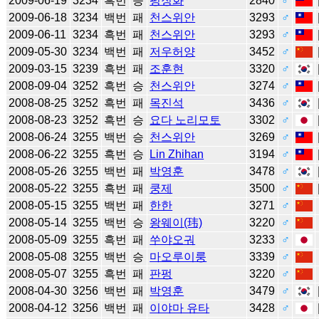
2009-06-19
3234
흑번
승
펑징화
2840
♂
2009-06-18
3234
백번
패
천스위안
3293
♂
2009-06-11
3234
흑번
패
천스위안
3293
♂
2009-05-30
3234
백번
패
저우허양
3452
♂
2009-03-15
3239
흑번
패
조훈현
3320
♂
2008-09-04
3252
흑번
승
천스위안
3274
♂
2008-08-25
3252
흑번
패
목진석
3436
♂
2008-08-23
3252
흑번
승
요다 노리모토
3302
♂
2008-06-24
3255
백번
승
천스위안
3269
♂
2008-06-22
3255
흑번
승
Lin Zhihan
3194
♂
2008-05-26
3255
백번
패
박영훈
3478
♂
2008-05-22
3255
흑번
패
쿵제
3500
♂
2008-05-15
3255
백번
패
한한
3271
♂
2008-05-14
3255
백번
승
왕웨이(玮)
3220
♂
2008-05-09
3255
흑번
패
쑤야오궈
3233
♂
2008-05-08
3255
백번
승
마오루이룽
3339
♂
2008-05-07
3255
흑번
패
판펑
3220
♂
2008-04-30
3256
백번
패
박영훈
3479
♂
2008-04-12
3256
백번
패
이야마 유타
3428
♂