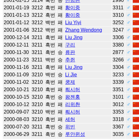
2001-02-15
3214
흑번
승
천밍촨
2990
♂
2001-01-19
3212
흑번
패
황이중
3311
♂
2001-01-13
3212
흑번
패
황이중
3310
♂
2001-01-12
3212
백번
패
Liu Yiyi
3252
♂
2001-01-06
3212
백번
패
Zhang Wendong
3247
♂
2000-12-14
3211
흑번
패
Liu Jing
3306
♂
2000-12-11
3211
흑번
패
구리
3380
♂
2000-11-30
3211
흑번
승
류판
2877
♂
2000-11-23
3211
백번
승
추쥔
3266
♂
2000-11-16
3211
흑번
패
Liu Jing
3304
♂
2000-11-09
3210
백번
승
Li Jie
3233
♂
2000-11-02
3210
흑번
패
쿵제
3339
♂
2000-10-21
3210
흑번
패
뤄시허
3351
♂
2000-10-15
3210
흑번
승
왕젠훙
3101
♂
2000-10-12
3210
흑번
패
리위촨
3012
♂
2000-09-07
3210
백번
패
뤄시허
3353
♂
2000-08-03
3210
흑번
패
셰허
3318
♂
2000-07-20
3211
흑번
승
위빈
3367
♂
2000-06-29
3211
흑번
승
루안윈성
3035
♂