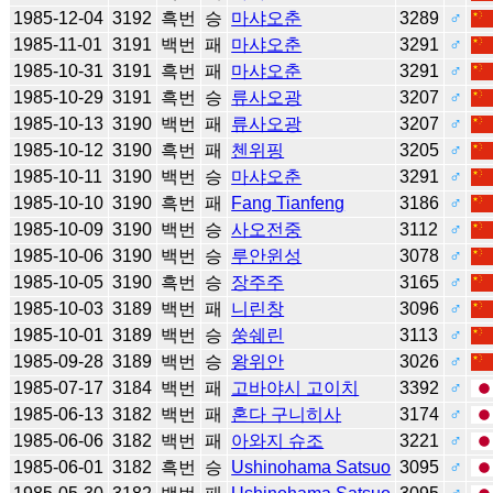
1985-12-04
3192
흑번
승
마샤오춘
3289
♂
1985-11-01
3191
백번
패
마샤오춘
3291
♂
1985-10-31
3191
흑번
패
마샤오춘
3291
♂
1985-10-29
3191
흑번
승
류사오광
3207
♂
1985-10-13
3190
백번
패
류사오광
3207
♂
1985-10-12
3190
흑번
패
첸위핑
3205
♂
1985-10-11
3190
백번
승
마샤오춘
3291
♂
1985-10-10
3190
흑번
패
Fang Tianfeng
3186
♂
1985-10-09
3190
백번
승
사오전중
3112
♂
1985-10-06
3190
백번
승
루안윈성
3078
♂
1985-10-05
3190
흑번
승
장주주
3165
♂
1985-10-03
3189
백번
패
니린창
3096
♂
1985-10-01
3189
백번
승
쑹쉐린
3113
♂
1985-09-28
3189
백번
승
왕위안
3026
♂
1985-07-17
3184
백번
패
고바야시 고이치
3392
♂
1985-06-13
3182
백번
패
혼다 구니히사
3174
♂
1985-06-06
3182
백번
패
아와지 슈조
3221
♂
1985-06-01
3182
흑번
승
Ushinohama Satsuo
3095
♂