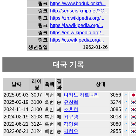
링크
https://www.baduk.or.kr/r...
링크
http://senseis.xmp.net/?C...
링크
https://zh.wikipedia.org/...
링크
https://ja.wikipedia.org/...
링크
https://en.wikipedia.org/...
링크
https://cs.wikipedia.org/...
생년월일
1962-01-26
대국 기록
레이
결
날짜
흑백
상대
팅
과
2025-09-03
3097
백번
패
나카노 히로나리
3056
♂
2025-02-19
3100
흑번
승
유창혁
3274
♂
2024-11-14
3100
흑번
패
조훈현
3085
♂
2024-02-19
3103
흑번
패
최규병
3018
♂
2022-06-21
3124
흑번
패
김영환
3080
♂
2022-06-21
3124
백번
승
김찬우
2955
♂