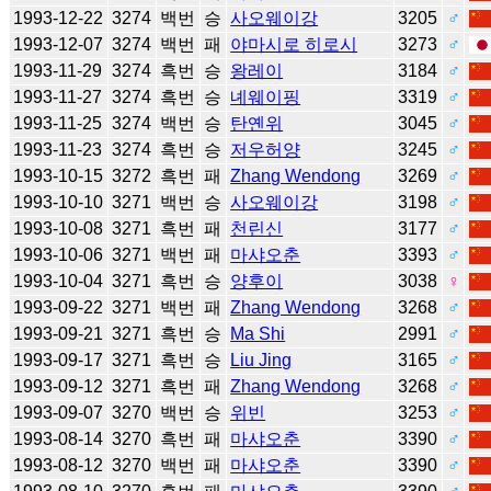
1993-12-22
3274
백번
승
사오웨이강
3205
♂
1993-12-07
3274
백번
패
야마시로 히로시
3273
♂
1993-11-29
3274
흑번
승
왕레이
3184
♂
1993-11-27
3274
흑번
승
녜웨이핑
3319
♂
1993-11-25
3274
백번
승
탄옌위
3045
♂
1993-11-23
3274
흑번
승
저우허양
3245
♂
1993-10-15
3272
흑번
패
Zhang Wendong
3269
♂
1993-10-10
3271
백번
승
사오웨이강
3198
♂
1993-10-08
3271
흑번
패
천린신
3177
♂
1993-10-06
3271
백번
패
마샤오춘
3393
♂
1993-10-04
3271
흑번
승
양후이
3038
♀
1993-09-22
3271
백번
패
Zhang Wendong
3268
♂
1993-09-21
3271
흑번
승
Ma Shi
2991
♂
1993-09-17
3271
흑번
승
Liu Jing
3165
♂
1993-09-12
3271
흑번
패
Zhang Wendong
3268
♂
1993-09-07
3270
백번
승
위빈
3253
♂
1993-08-14
3270
흑번
패
마샤오춘
3390
♂
1993-08-12
3270
백번
패
마샤오춘
3390
♂