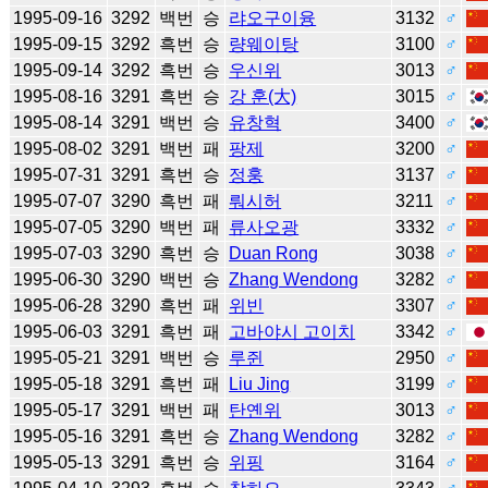
1995-09-16
3292
백번
승
랴오구이융
3132
♂
1995-09-15
3292
흑번
승
량웨이탕
3100
♂
1995-09-14
3292
흑번
승
우신위
3013
♂
1995-08-16
3291
흑번
승
강 훈(大)
3015
♂
1995-08-14
3291
백번
승
유창혁
3400
♂
1995-08-02
3291
백번
패
팡제
3200
♂
1995-07-31
3291
흑번
승
정훙
3137
♂
1995-07-07
3290
흑번
패
뤄시허
3211
♂
1995-07-05
3290
백번
패
류사오광
3332
♂
1995-07-03
3290
흑번
승
Duan Rong
3038
♂
1995-06-30
3290
백번
승
Zhang Wendong
3282
♂
1995-06-28
3290
흑번
패
위빈
3307
♂
1995-06-03
3291
흑번
패
고바야시 고이치
3342
♂
1995-05-21
3291
백번
승
루쥔
2950
♂
1995-05-18
3291
흑번
패
Liu Jing
3199
♂
1995-05-17
3291
백번
패
탄옌위
3013
♂
1995-05-16
3291
흑번
승
Zhang Wendong
3282
♂
1995-05-13
3291
흑번
승
위핑
3164
♂