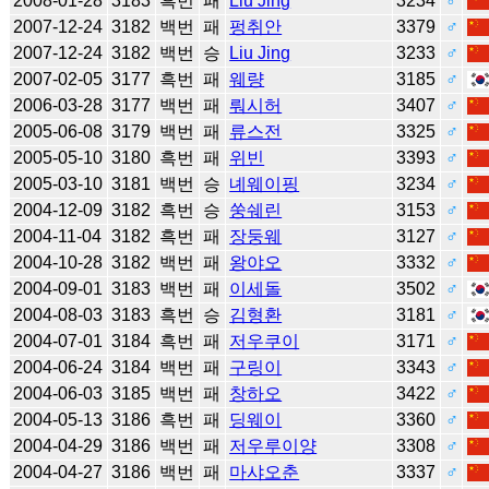
2008-01-28
3183
흑번
패
Liu Jing
3234
♂
2007-12-24
3182
백번
패
펑취안
3379
♂
2007-12-24
3182
백번
승
Liu Jing
3233
♂
2007-02-05
3177
흑번
패
웨량
3185
♂
2006-03-28
3177
백번
패
뤄시허
3407
♂
2005-06-08
3179
백번
패
류스전
3325
♂
2005-05-10
3180
흑번
패
위빈
3393
♂
2005-03-10
3181
백번
승
녜웨이핑
3234
♂
2004-12-09
3182
흑번
승
쑹쉐린
3153
♂
2004-11-04
3182
흑번
패
장둥웨
3127
♂
2004-10-28
3182
백번
패
왕야오
3332
♂
2004-09-01
3183
백번
패
이세돌
3502
♂
2004-08-03
3183
흑번
승
김형환
3181
♂
2004-07-01
3184
흑번
패
저우쿠이
3171
♂
2004-06-24
3184
백번
패
구링이
3343
♂
2004-06-03
3185
백번
패
창하오
3422
♂
2004-05-13
3186
흑번
패
딩웨이
3360
♂
2004-04-29
3186
백번
패
저우루이양
3308
♂
2004-04-27
3186
백번
패
마샤오춘
3337
♂