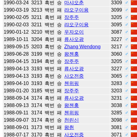
1990-03-24
3213
흑번
승
마샤오춘
3309
♂
1990-03-19
3213
백번
패
랴오구이융
3099
♂
1990-02-05
3211
흑번
패
장주주
3205
♂
1990-02-03
3211
백번
승
랴오구이융
3095
♂
1990-01-12
3210
백번
승
우자오이
3087
♂
1989-10-11
3204
흑번
패
류사오광
3227
♂
1989-09-15
3203
흑번
승
Zhang Wendong
3217
♂
1989-06-28
3199
백번
승
왕젠훙
3060
♂
1989-04-15
3194
흑번
승
장주주
3205
♂
1989-04-13
3193
백번
패
류사오광
3227
♂
1989-04-13
3193
흑번
승
사오전중
3065
♂
1989-04-10
3193
흑번
승
첸위핑
3283
♂
1989-01-20
3185
백번
패
장주주
3203
♂
1988-09-14
3174
흑번
패
류사오광
3231
♂
1988-09-13
3174
백번
승
왕젠훙
3038
♂
1988-09-11
3174
백번
패
첸위핑
3285
♂
1988-09-07
3174
흑번
승
천린신
3098
♂
1988-09-01
3173
백번
패
왕췬
3081
♂
1988-07-17
3170
흑번
패
사오전중
3071
♂