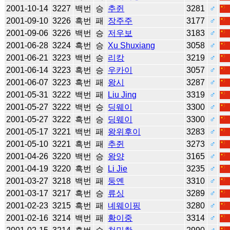
2001-10-14
3227
백번
승
추쥔
3281
♂
2001-09-10
3226
흑번
패
장주주
3177
♂
2001-09-06
3226
백번
승
저우보
3183
♂
2001-06-28
3224
흑번
승
Xu Shuxiang
3058
♂
2001-06-21
3223
백번
승
리캉
3219
♂
2001-06-14
3223
흑번
승
우카이
3057
♂
2001-06-07
3223
흑번
패
왕시
3287
♂
2001-05-31
3222
백번
패
Liu Jing
3319
♂
2001-05-27
3222
백번
승
딩웨이
3300
♂
2001-05-27
3222
흑번
승
딩웨이
3300
♂
2001-05-17
3221
백번
패
왕위후이
3283
♂
2001-05-10
3221
흑번
패
추쥔
3273
♂
2001-04-26
3220
백번
승
왕양
3165
♂
2001-04-19
3220
흑번
승
Li Jie
3235
♂
2001-03-27
3218
백번
패
둥옌
3310
♂
2001-03-17
3217
흑번
승
류싱
3289
♂
2001-02-23
3215
흑번
패
녜웨이핑
3280
♂
2001-02-16
3214
백번
패
황이중
3314
♂