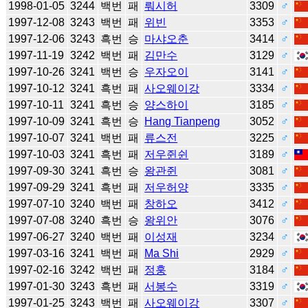
1998-01-05
3244
백번
패
뤄시허
3309
♂
1997-12-08
3243
백번
패
위빈
3353
♂
1997-12-06
3243
흑번
승
마샤오춘
3414
♂
1997-11-19
3242
백번
패
김만수
3129
♂
1997-10-26
3241
백번
승
우자오이
3141
♂
1997-10-12
3241
흑번
패
사오웨이강
3334
♂
1997-10-11
3241
흑번
승
양스하이
3185
♂
1997-10-09
3241
흑번
승
Hang Tianpeng
3052
♂
1997-10-07
3241
백번
패
류스전
3225
♂
1997-10-03
3241
흑번
패
저우쥔쉰
3189
♂
1997-09-30
3241
흑번
승
왕관쥔
3081
♂
1997-09-29
3241
흑번
패
저우허양
3335
♂
1997-07-10
3240
백번
패
창하오
3412
♂
1997-07-08
3240
흑번
승
왕위안
3076
♂
1997-06-27
3240
백번
패
이성재
3234
♂
1997-03-16
3241
백번
패
Ma Shi
2929
♂
1997-02-16
3242
백번
패
정훙
3184
♂
1997-01-30
3243
흑번
패
서봉수
3319
♂
1997-01-25
3243
백번
패
사오웨이강
3307
♂