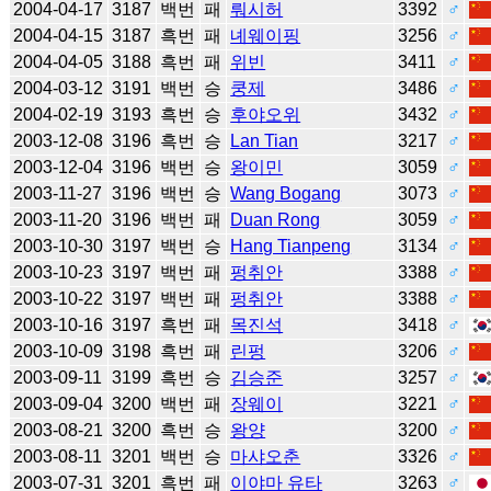
2004-04-17
3187
백번
패
뤄시허
3392
♂
2004-04-15
3187
흑번
패
녜웨이핑
3256
♂
2004-04-05
3188
흑번
패
위빈
3411
♂
2004-03-12
3191
백번
승
쿵제
3486
♂
2004-02-19
3193
흑번
승
후야오위
3432
♂
2003-12-08
3196
흑번
승
Lan Tian
3217
♂
2003-12-04
3196
백번
승
왕이민
3059
♂
2003-11-27
3196
백번
승
Wang Bogang
3073
♂
2003-11-20
3196
백번
패
Duan Rong
3059
♂
2003-10-30
3197
백번
승
Hang Tianpeng
3134
♂
2003-10-23
3197
백번
패
펑취안
3388
♂
2003-10-22
3197
백번
패
펑취안
3388
♂
2003-10-16
3197
흑번
패
목진석
3418
♂
2003-10-09
3198
흑번
패
린펑
3206
♂
2003-09-11
3199
흑번
승
김승준
3257
♂
2003-09-04
3200
백번
패
장웨이
3221
♂
2003-08-21
3200
흑번
승
왕양
3200
♂
2003-08-11
3201
백번
승
마샤오춘
3326
♂
2003-07-31
3201
흑번
패
이야마 유타
3263
♂