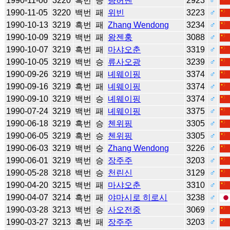
1990-11-06
3220
흑번
승
량허녠
2923
♂
1990-11-05
3220
백번
패
위빈
3223
♂
1990-10-13
3219
흑번
패
Zhang Wendong
3234
♂
1990-10-09
3219
백번
패
왕젠훙
3088
♂
1990-10-07
3219
흑번
패
마샤오춘
3319
♂
1990-10-05
3219
백번
승
류사오광
3239
♂
1990-09-26
3219
백번
패
녜웨이핑
3374
♂
1990-09-16
3219
흑번
패
녜웨이핑
3374
♂
1990-09-10
3219
백번
승
녜웨이핑
3374
♂
1990-07-24
3219
백번
패
녜웨이핑
3375
♂
1990-06-18
3219
흑번
승
첸위핑
3305
♂
1990-06-05
3219
흑번
승
첸위핑
3305
♂
1990-06-03
3219
백번
승
Zhang Wendong
3226
♂
1990-06-01
3219
백번
승
장주주
3203
♂
1990-05-28
3218
백번
승
천린신
3129
♂
1990-04-20
3215
백번
패
마샤오춘
3310
♂
1990-04-07
3214
흑번
패
야마시로 히로시
3238
♂
1990-03-28
3213
백번
승
사오전중
3069
♂
1990-03-27
3213
흑번
패
장주주
3203
♂