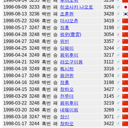
1998-09-14
3233
흑번
패
후야오위
3239
♂
1998-09-09
3233
흑번
패
히코사카 나오토
3264
♂
1998-08-13
3236
백번
패
조훈현
3428
♂
1998-05-22
3246
흑번
승
마샤오춘
3419
♂
1998-05-17
3247
흑번
승
정훙
3198
♂
1998-04-28
3248
백번
승
펑윈(豊雲)
3054
♀
1998-04-27
3248
흑번
승
위빈
3357
♂
1998-04-25
3248
백번
승
딩웨이
3244
♂
1998-04-24
3249
흑번
승
왕위후이
3217
♂
1998-04-21
3249
흑번
승
랴오구이융
3112
♂
1998-04-19
3249
흑번
승
뤄시허
3316
♂
1998-04-17
3249
흑번
승
왕관쥔
3074
♂
1998-04-16
3249
백번
승
정훙
3198
♂
1998-04-15
3248
흑번
패
창하오
3427
♂
1998-03-29
3248
흑번
승
천쭈더
3145
♂
1998-03-22
3248
흑번
패
왕위후이
3219
♂
1998-03-20
3248
흑번
승
녜웨이핑
3269
♂
1998-03-18
3247
백번
승
장신
3071
♂
1998-01-17
3244
흑번
패
창하오
3422
♂