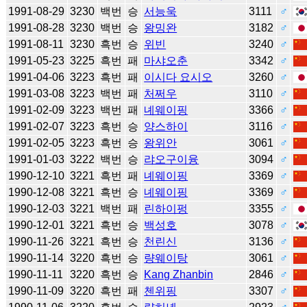
1991-08-29
3230
백번
승
서능욱
3111
♂
1991-08-28
3230
백번
승
왕밍완
3182
♂
1991-08-11
3230
흑번
승
위빈
3240
♂
1991-05-23
3225
흑번
패
마샤오춘
3342
♂
1991-04-06
3223
흑번
패
이시다 요시오
3260
♂
1991-03-08
3223
백번
패
처쩌우
3110
♂
1991-02-09
3223
백번
패
녜웨이핑
3366
♂
1991-02-07
3223
흑번
승
양스하이
3116
♂
1991-02-05
3223
흑번
승
왕위안
3061
♂
1991-01-03
3222
백번
승
랴오구이융
3094
♂
1990-12-10
3221
흑번
패
녜웨이핑
3369
♂
1990-12-08
3221
흑번
승
녜웨이핑
3369
♂
1990-12-03
3221
백번
패
린하이펑
3355
♂
1990-12-01
3221
흑번
승
백성호
3078
♂
1990-11-26
3221
흑번
승
천린신
3136
♂
1990-11-14
3220
흑번
승
량웨이탕
3061
♂
1990-11-11
3220
흑번
승
Kang Zhanbin
2846
♂
1990-11-09
3220
흑번
패
첸위핑
3307
♂