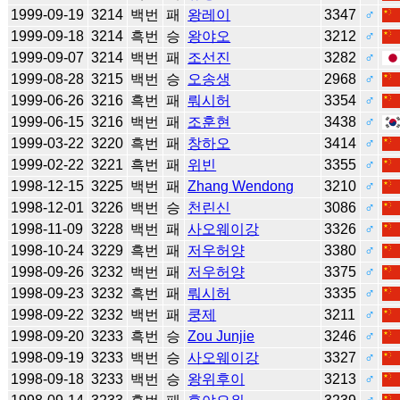
1999-09-19
3214
백번
패
왕레이
3347
♂
1999-09-18
3214
흑번
승
왕야오
3212
♂
1999-09-07
3214
백번
패
조선진
3282
♂
1999-08-28
3215
백번
승
오송생
2968
♂
1999-06-26
3216
흑번
패
뤄시허
3354
♂
1999-06-15
3216
백번
패
조훈현
3438
♂
1999-03-22
3220
흑번
패
창하오
3414
♂
1999-02-22
3221
흑번
패
위빈
3355
♂
1998-12-15
3225
백번
패
Zhang Wendong
3210
♂
1998-12-01
3226
백번
승
천린신
3086
♂
1998-11-09
3228
백번
패
사오웨이강
3326
♂
1998-10-24
3229
흑번
패
저우허양
3380
♂
1998-09-26
3232
백번
패
저우허양
3375
♂
1998-09-23
3232
흑번
패
뤄시허
3335
♂
1998-09-22
3232
백번
패
쿵제
3211
♂
1998-09-20
3233
흑번
승
Zou Junjie
3246
♂
1998-09-19
3233
백번
승
사오웨이강
3327
♂
1998-09-18
3233
백번
승
왕위후이
3213
♂