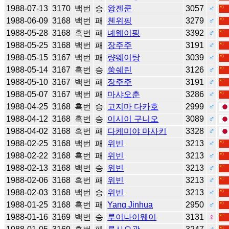
1988-07-13
3170
백번
승
왕젠쿤
3057
♂
1988-06-09
3168
백번
패
첸위핑
3279
♂
1988-05-28
3168
흑번
패
녜웨이핑
3392
♂
1988-05-25
3168
백번
패
장주주
3191
♂
1988-05-15
3167
백번
패
량웨이탕
3039
♂
1988-05-14
3167
흑번
승
쑹쉐린
3126
♂
1988-05-10
3167
백번
패
장주주
3191
♂
1988-05-07
3167
백번
패
마샤오춘
3286
♂
1988-04-25
3168
흑번
승
고지마 다카호
2999
♂
1988-04-12
3168
흑번
승
이시이 구니오
3089
♂
1988-04-02
3168
흑번
패
다케미야 마사키
3328
♂
1988-02-25
3168
백번
패
위빈
3213
♂
1988-02-22
3168
흑번
패
위빈
3213
♂
1988-02-13
3168
백번
승
위빈
3213
♂
1988-02-06
3168
흑번
패
위빈
3213
♂
1988-02-03
3168
백번
승
위빈
3213
♂
1988-01-25
3168
흑번
패
Yang Jinhua
2950
♂
1988-01-16
3169
백번
승
루이나이웨이
3131
♀