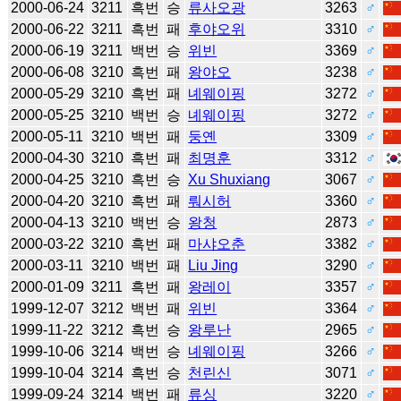
2000-06-24
3211
흑번
승
류사오광
3263
♂
2000-06-22
3211
흑번
패
후야오위
3310
♂
2000-06-19
3211
백번
승
위빈
3369
♂
2000-06-08
3210
흑번
패
왕야오
3238
♂
2000-05-29
3210
흑번
패
녜웨이핑
3272
♂
2000-05-25
3210
백번
승
녜웨이핑
3272
♂
2000-05-11
3210
백번
패
둥옌
3309
♂
2000-04-30
3210
흑번
패
최명훈
3312
♂
2000-04-25
3210
흑번
승
Xu Shuxiang
3067
♂
2000-04-20
3210
흑번
패
뤄시허
3360
♂
2000-04-13
3210
백번
승
왕청
2873
♂
2000-03-22
3210
흑번
패
마샤오춘
3382
♂
2000-03-11
3210
백번
패
Liu Jing
3290
♂
2000-01-09
3211
흑번
패
왕레이
3357
♂
1999-12-07
3212
백번
패
위빈
3364
♂
1999-11-22
3212
흑번
승
왕루난
2965
♂
1999-10-06
3214
백번
승
녜웨이핑
3266
♂
1999-10-04
3214
흑번
승
천린신
3071
♂
1999-09-24
3214
백번
패
류싱
3220
♂