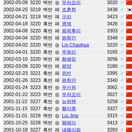
2002-05-09
3220
백번
승
우자오이
3020
♂
2002-04-25
3219
백번
패
조훈현
3438
♂
2002-04-21
3219
백번
패
구리
3423
♂
2002-04-18
3220
흑번
패
쿵제
3426
♂
2002-04-08
3220
흑번
패
왕위후이
3303
♂
2002-04-04
3220
백번
패
펑취안
3349
♂
2002-04-02
3220
백번
승
Lin Chaohua
3220
♂
2002-04-01
3220
흑번
승
주쑹리
3165
♂
2002-03-10
3220
백번
패
화쉐밍
3056
♀
2002-03-09
3220
백번
패
왕양
3180
♂
2002-02-23
3221
흑번
패
위빈
3395
♂
2002-01-26
3223
흑번
패
펑취안
3340
♂
2002-01-24
3223
흑번
승
우신위
3062
♂
2002-01-22
3223
백번
승
우자오이
3027
♂
2001-11-22
3227
흑번
승
뉴위톈
3259
♂
2001-11-15
3227
흑번
승
황이중
3327
♂
2001-11-01
3228
백번
승
Liu Jing
3315
♂
2001-10-25
3228
백번
승
왕레이
3413
♂
2001-10-18
3227
흑번
패
녜웨이핑
3283
♂