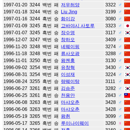
1997-01-20
3244
백번
패
저우허양
3322
♂
1997-01-18
3244
백번
승
Liu Jing
3199
♂
1997-01-16
3244
흑번
승
화이강
3080
♂
1997-01-09
3245
흑번
패
고바야시 사토루
3323
♂
1997-01-07
3245
흑번
승
장수영
3117
♂
1996-12-07
3247
백번
승
창하오
3409
♂
1996-11-20
3248
백번
패
녜웨이핑
3274
♂
1996-11-18
3248
백번
패
류사오광
3288
♂
1996-11-01
3250
흑번
승
왕젠훙
3130
♂
1996-09-02
3254
백번
패
유창혁
3430
♂
1996-08-31
3254
백번
패
이성재
3224
♂
1996-08-24
3255
흑번
승
량웨이탕
3111
♂
1996-06-27
3261
흑번
패
김승준
3282
♂
1996-06-25
3261
흑번
승
천융안
2843
♂
1996-06-08
3263
흑번
패
마샤오춘
3428
♂
1996-06-06
3263
백번
패
마샤오춘
3428
♂
1996-05-19
3265
백번
패
왕췬
3099
♂
1996-05-17
3265
흑번
승
루이나이웨이
3260
♀