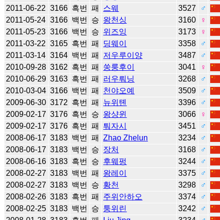
2011-06-22
3166
흑번
패
스웨
3527
♂
2011-05-24
3166
백번
승
왕천싱
3160
♀
2011-05-23
3166
백번
승
위즈잉
3173
♀
2011-03-22
3165
흑번
패
딩웨이
3358
♂
2011-03-14
3164
백번
패
저우루이양
3487
♂
2010-09-28
3162
흑번
패
쑹룽후이
3041
♀
2010-06-29
3163
흑번
패
러우뤄닝
3268
♂
2010-03-04
3166
백번
패
천야오예
3509
♂
2009-06-30
3172
흑번
패
뉴위톈
3396
♂
2009-02-17
3176
흑번
승
왕샹윈
3066
♀
2009-02-17
3176
흑번
패
퉈자시
3451
♂
2008-06-17
3183
백번
패
Zhao Zhelun
3234
♂
2008-06-17
3183
백번
승
장처
3168
♂
2008-06-16
3183
흑번
승
후웨펑
3244
♂
2008-02-27
3183
백번
패
왕레이
3375
♂
2008-02-27
3183
백번
승
황천
3298
♂
2008-02-26
3183
흑번
패
주위안하오
3374
♂
2008-02-25
3183
백번
승
퉁위린
3242
♂