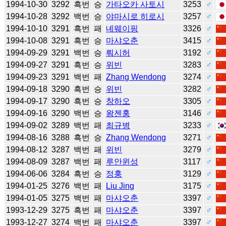
1994-10-30
3292
흑번
승
가타오카 사토시
3253
♂
1994-10-28
3292
백번
승
야마시로 히로시
3257
♂
1994-10-10
3291
흑번
패
녜웨이핑
3326
♂
1994-10-08
3291
흑번
승
마샤오춘
3415
♂
1994-09-29
3291
백번
승
뤄시허
3192
♂
1994-09-27
3291
흑번
승
위빈
3283
♂
1994-09-23
3291
백번
패
Zhang Wendong
3274
♂
1994-09-18
3290
흑번
승
위빈
3282
♂
1994-09-17
3290
흑번
승
창하오
3305
♂
1994-09-16
3290
백번
승
왕젠훙
3146
♂
1994-09-02
3289
백번
패
최규병
3233
♂
1994-08-16
3288
흑번
승
Zhang Wendong
3271
♂
1994-08-12
3287
백번
패
위빈
3279
♂
1994-08-09
3287
백번
패
루안윈성
3117
♂
1994-06-06
3284
흑번
승
정훙
3129
♂
1994-01-25
3276
백번
패
Liu Jing
3175
♂
1994-01-05
3275
백번
패
마샤오춘
3397
♂
1993-12-29
3275
흑번
패
마샤오춘
3397
♂
1993-12-27
3274
백번
패
마샤오춘
3397
♂