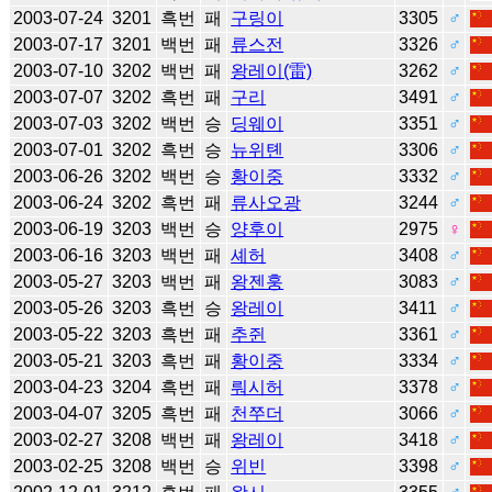
2003-07-24
3201
흑번
패
구링이
3305
♂
2003-07-17
3201
백번
패
류스전
3326
♂
2003-07-10
3202
백번
패
왕레이(雷)
3262
♂
2003-07-07
3202
흑번
패
구리
3491
♂
2003-07-03
3202
백번
승
딩웨이
3351
♂
2003-07-01
3202
흑번
승
뉴위톈
3306
♂
2003-06-26
3202
백번
승
황이중
3332
♂
2003-06-24
3202
흑번
패
류사오광
3244
♂
2003-06-19
3203
백번
승
양후이
2975
♀
2003-06-16
3203
백번
패
셰허
3408
♂
2003-05-27
3203
백번
패
왕젠훙
3083
♂
2003-05-26
3203
흑번
승
왕레이
3411
♂
2003-05-22
3203
흑번
패
추쥔
3361
♂
2003-05-21
3203
흑번
패
황이중
3334
♂
2003-04-23
3204
흑번
패
뤄시허
3378
♂
2003-04-07
3205
흑번
패
천쭈더
3066
♂
2003-02-27
3208
백번
패
왕레이
3418
♂
2003-02-25
3208
백번
승
위빈
3398
♂