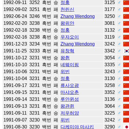
1992-09-11
3252
흑번
승
정훙
3125
♂
1992-09-02
3251
흑번
패
천린신
3177
♂
1992-06-24
3246
백번
패
Zhang Wendong
3250
♂
1992-02-20
3238
흑번
패
왕위안
3081
♂
1992-02-18
3238
백번
승
정훙
3132
♂
1992-02-16
3238
흑번
승
우자오이
3119
♂
1991-12-23
3234
백번
패
Zhang Wendong
3242
♂
1991-11-25
3233
흑번
패
유창혁
3342
♂
1991-10-12
3231
백번
승
왕췬
3054
♂
1991-10-10
3231
흑번
패
녜웨이핑
3335
♂
1991-10-06
3231
백번
패
위빈
3243
♂
1991-10-04
3231
흑번
승
정훙
3130
♂
1991-09-17
3231
백번
패
류사오광
3258
♂
1991-09-15
3231
흑번
패
마샤오춘
3352
♂
1991-09-14
3231
백번
승
루안윈성
3136
♂
1991-09-13
3231
흑번
승
왕관쥔
3064
♂
1991-09-11
3231
흑번
승
저우허양
3225
♂
1991-09-07
3230
백번
패
위빈
3242
♂
1991-08-30
3230
백번
패
다케미야 마사키
3290
♂