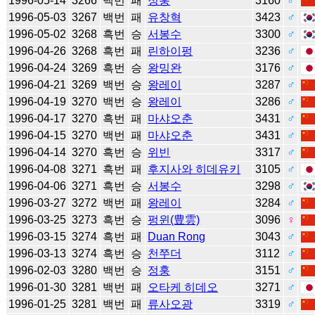
1996-05-14
3266
백번
패
정훙
3160
♂
1996-05-03
3267
백번
패
유창혁
3423
♂
1996-05-02
3268
흑번
승
서봉수
3300
♂
1996-04-26
3268
흑번
패
린하이펑
3236
♂
1996-04-24
3269
흑번
승
왕밍완
3176
♂
1996-04-21
3269
백번
승
왕레이
3287
♂
1996-04-19
3270
백번
승
왕레이
3286
♂
1996-04-17
3270
흑번
패
마샤오춘
3431
♂
1996-04-15
3270
백번
패
마샤오춘
3431
♂
1996-04-14
3270
흑번
승
위빈
3317
♂
1996-04-08
3271
흑번
패
후지사와 히데유키
3105
♂
1996-04-06
3271
흑번
승
서봉수
3298
♂
1996-03-27
3272
백번
패
왕레이
3284
♂
1996-03-25
3273
흑번
승
펑윈(豊雲)
3096
♀
1996-03-15
3274
흑번
패
Duan Rong
3043
♂
1996-03-13
3274
흑번
승
천쭈더
3112
♂
1996-02-03
3280
백번
승
정훙
3151
♂
1996-01-30
3281
백번
패
오타케 히데오
3271
♂
1996-01-25
3281
백번
패
류사오광
3319
♂