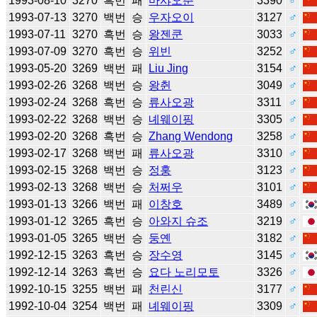
1993-08-10
3270
흑번
패
마샤오춘
3390
♂
1993-07-13
3270
백번
승
우자오이
3127
♂
1993-07-11
3270
흑번
승
왕젠쿤
3033
♂
1993-07-09
3270
흑번
승
위빈
3252
♂
1993-05-20
3269
백번
패
Liu Jing
3154
♂
1993-02-26
3268
백번
승
왕췬
3049
♂
1993-02-24
3268
흑번
승
류사오광
3311
♂
1993-02-22
3268
백번
승
녜웨이핑
3305
♂
1993-02-20
3268
흑번
승
Zhang Wendong
3258
♂
1993-02-17
3268
백번
패
류사오광
3310
♂
1993-02-15
3268
백번
승
정훙
3123
♂
1993-02-13
3268
백번
승
처쩌우
3101
♂
1993-01-13
3266
백번
패
이창호
3489
♂
1993-01-12
3265
흑번
승
아와지 슈조
3219
♂
1993-01-05
3265
백번
승
둥옌
3182
♂
1992-12-15
3263
흑번
승
장수영
3145
♂
1992-12-14
3263
흑번
승
요다 노리모토
3326
♂
1992-10-15
3255
백번
패
천린신
3177
♂
1992-10-04
3254
백번
패
녜웨이핑
3309
♂