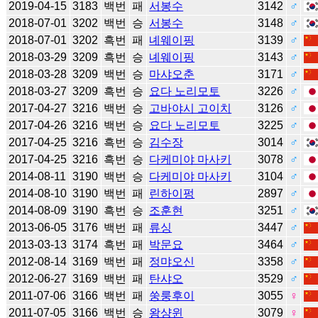
2019-04-15
3183
백번
패
서봉수
3142
♂
2018-07-01
3202
백번
승
서봉수
3148
♂
2018-07-01
3202
흑번
패
녜웨이핑
3139
♂
2018-03-29
3209
흑번
승
녜웨이핑
3143
♂
2018-03-28
3209
백번
승
마샤오춘
3171
♂
2018-03-27
3209
흑번
승
요다 노리모토
3226
♂
2017-04-27
3216
백번
승
고바야시 고이치
3126
♂
2017-04-26
3216
백번
승
요다 노리모토
3225
♂
2017-04-25
3216
흑번
승
김수장
3014
♂
2017-04-25
3216
흑번
승
다케미야 마사키
3078
♂
2014-08-11
3190
백번
승
다케미야 마사키
3104
♂
2014-08-10
3190
백번
패
린하이펑
2897
♂
2014-08-09
3190
흑번
승
조훈현
3251
♂
2013-06-05
3176
백번
패
류싱
3447
♂
2013-03-13
3174
흑번
패
박문요
3464
♂
2012-08-14
3169
백번
패
정먀오신
3358
♂
2012-06-27
3169
백번
패
탄샤오
3529
♂
2011-07-06
3166
백번
패
쑹룽후이
3055
♀
2011-07-05
3166
백번
승
왕샹윈
3079
♀