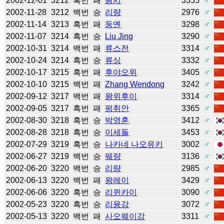
2002-12-01
3212
흑번
패
왕시
3355
♂
2002-11-28
3212
백번
승
리량
2976
♂
2002-11-14
3213
흑번
패
둥옌
3298
♂
2002-11-07
3214
흑번
승
Liu Jing
3290
♂
2002-10-31
3214
백번
패
류스전
3314
♂
2002-10-24
3214
흑번
승
류싱
3332
♂
2002-10-17
3215
흑번
패
후야오위
3405
♂
2002-10-10
3215
백번
패
Zhang Wendong
3242
♂
2002-09-12
3217
백번
패
왕위후이
3314
♂
2002-09-05
3217
흑번
패
펑취안
3365
♂
2002-08-30
3218
흑번
승
박영훈
3412
♂
2002-08-28
3218
흑번
승
이세돌
3453
♂
2002-07-29
3219
흑번
승
나카네 나오유키
3002
♂
2002-06-27
3219
백번
승
웨량
3136
♂
2002-06-20
3220
백번
승
리량
2985
♂
2002-06-13
3220
백번
패
왕레이
3429
♂
2002-06-06
3220
흑번
승
리쥔카이
3090
♂
2002-05-23
3220
흑번
승
리융강
3072
♂
2002-05-13
3220
백번
패
사오웨이강
3311
♂