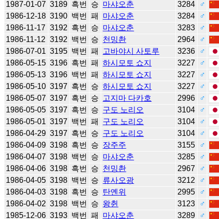
1987-01-07
3189
흑번
승
마샤오춘
3284
♂
1986-12-18
3190
백번
패
마샤오춘
3284
♂
1986-11-17
3192
흑번
승
마샤오춘
3283
♂
1986-11-12
3192
백번
승
천밍촨
2964
♂
1986-07-01
3195
백번
패
고바야시 사토루
3236
♂
1986-05-15
3196
흑번
패
하시모토 쇼지
3227
♂
1986-05-13
3196
백번
패
하시모토 쇼지
3227
♂
1986-05-10
3197
흑번
승
하시모토 쇼지
3227
♂
1986-05-07
3197
흑번
승
고지마 다카호
2996
♂
1986-05-05
3197
흑번
승
구도 노리오
3104
♂
1986-05-01
3197
백번
패
구도 노리오
3104
♂
1986-04-29
3197
흑번
승
구도 노리오
3104
♂
1986-04-09
3198
흑번
승
장주주
3155
♂
1986-04-07
3198
백번
승
마샤오춘
3285
♂
1986-04-06
3198
흑번
승
천밍촨
2967
♂
1986-04-05
3198
백번
승
류사오광
3212
♂
1986-04-03
3198
흑번
승
탄옌위
2995
♂
1986-04-02
3198
백번
승
왕췬
3123
♂
1985-12-06
3193
백번
패
마샤오춘
3289
♂