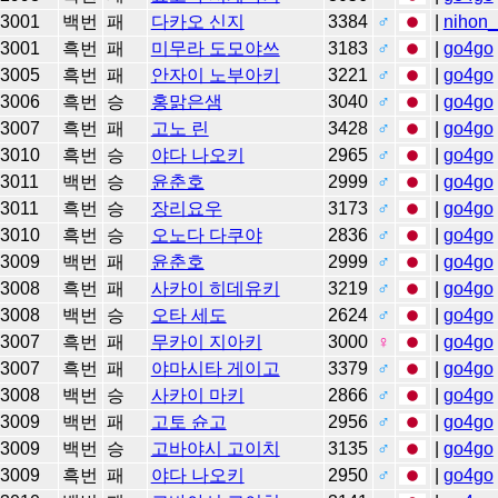
3001
백번
패
다카오 신지
3384
♂
|
nihon_
3001
흑번
패
미무라 도모야쓰
3183
♂
|
go4go
3005
흑번
패
안자이 노부아키
3221
♂
|
go4go
3006
흑번
승
홍맑은샘
3040
♂
|
go4go
3007
흑번
패
고노 린
3428
♂
|
go4go
3010
흑번
승
야다 나오키
2965
♂
|
go4go
3011
백번
승
윤춘호
2999
♂
|
go4go
3011
흑번
승
장리요우
3173
♂
|
go4go
3010
흑번
승
오노다 다쿠야
2836
♂
|
go4go
3009
백번
패
윤춘호
2999
♂
|
go4go
3008
흑번
패
사카이 히데유키
3219
♂
|
go4go
3008
백번
승
오타 세도
2624
♂
|
go4go
3007
흑번
패
무카이 지아키
3000
♀
|
go4go
3007
흑번
패
야마시타 게이고
3379
♂
|
go4go
3008
백번
승
사카이 마키
2866
♂
|
go4go
3009
백번
패
고토 슌고
2956
♂
|
go4go
3009
백번
승
고바야시 고이치
3135
♂
|
go4go
3009
흑번
패
야다 나오키
2950
♂
|
go4go