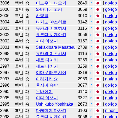
3006
백번
승
이노우에 나오키
2849
♂
|
go4go
3006
흑번
승
와타나베 고키
3059
♂
|
go4go
3006
흑번
승
하영일
3010
♂
|
go4go
3004
흑번
패
나카노 야스히로
3142
♂
|
go4go
3003
흑번
패
유카와 미츠히사
3116
♂
|
go4go
3002
백번
패
요코다 시게아키
3056
♂
|
go4go
3002
흑번
승
사다 아쓰시
3157
♂
|
go4go
3001
백번
승
Sakakibara Masateru
2789
♂
|
go4go
2998
백번
패
유카와 미츠히사
3116
♂
|
go4go
2998
흑번
패
세토 다이키
3259
♂
|
go4go
2997
흑번
패
세토 다이키
3259
♂
|
go4go
2997
백번
패
이마무라 도시야
3218
♂
|
go4go
2997
흑번
승
아라가키 슌
2969
♂
|
go4go
2996
백번
패
후지이 슈야
3077
♂
|
go4go
2995
백번
패
우바이이
3140
♂
|
go4go
2995
백번
패
이다 아쓰시
3327
♂
|
go4go
2995
백번
승
Ushikubo Yoshitaka
2673
♂
|
go4go
2996
흑번
패
다케미야 마사키
3103
♂
|
nihon_
2998
흑번
패
요코다 시게아키
3056
♂
|
go4go