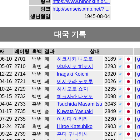
링크
https://www.nihonkiin.or....
링크
http://senseis.xmp.net/?I...
생년월일
1945-08-04
대국 기록
짜
레이팅
흑백
결과
상대
06-10
2701
백번
패
히코사카 나오토
3189
♂
|
g
05-07
2710
흑번
패
야마시로 히로시
3293
♂
|
g
12-22
2714
백번
패
Inagaki Koichi
2920
♂
|
g
04-16
2721
백번
패
이시쿠라 노보루
3026
♂
|
g
10-24
2729
백번
패
하시모토 쇼지
3235
♂
|
g
05-15
2732
백번
패
히코사카 나오토
3098
♂
|
g
04-04
2733
흑번
패
Tsuchida Masamitsu
3043
♂
|
g
01-17
2735
백번
승
Kuwata Yasuaki
2849
♂
|
g
07-29
2735
백번
패
이시다 아키라
3230
♂
|
g
12-24
2738
흑번
패
Hiroe Katsuhiko
2903
♂
|
g
09-24
2739
흑번
패
혼다 구니히사
3217
♂
|
g