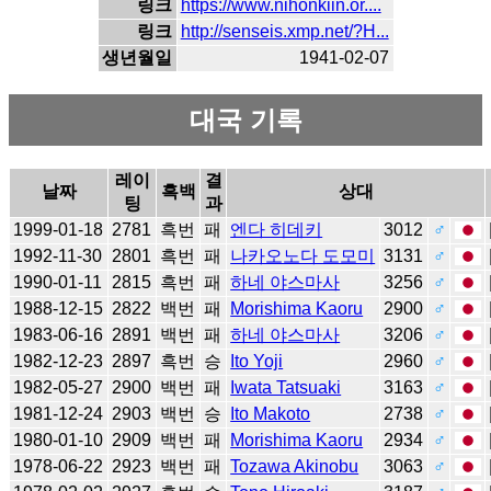
링크
https://www.nihonkiin.or....
링크
http://senseis.xmp.net/?H...
생년월일
1941-02-07
대국 기록
레이
결
날짜
흑백
상대
팅
과
1999-01-18
2781
흑번
패
엔다 히데키
3012
♂
1992-11-30
2801
흑번
패
나카오노다 도모미
3131
♂
1990-01-11
2815
흑번
패
하네 야스마사
3256
♂
1988-12-15
2822
백번
패
Morishima Kaoru
2900
♂
1983-06-16
2891
백번
패
하네 야스마사
3206
♂
1982-12-23
2897
흑번
승
Ito Yoji
2960
♂
1982-05-27
2900
백번
패
Iwata Tatsuaki
3163
♂
1981-12-24
2903
백번
승
Ito Makoto
2738
♂
1980-01-10
2909
백번
패
Morishima Kaoru
2934
♂
1978-06-22
2923
백번
패
Tozawa Akinobu
3063
♂