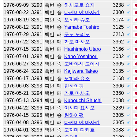
1976-09-09
3290
흑번
승
하시모토 쇼지
3238
♂
1976-08-22
3291
백번
승
다케미야 마사키
3300
♂
1976-08-19
3291
흑번
승
오히라 슈조
3174
♂
1976-08-12
3291
백번
승
Yamabe Toshiro
3125
♂
1976-07-29
3291
백번
패
구도 노리오
3213
♂
1976-07-22
3291
백번
패
가토 마사오
3362
♂
1976-07-15
3291
흑번
패
Hashimoto Utaro
3166
♂
1976-07-01
3292
백번
승
Kano Yoshinori
3032
♂
1976-06-27
3292
백번
승
고바야시 고이치
3305
♂
1976-06-24
3292
흑번
패
Kajiwara Takeo
3135
♂
1976-06-17
3293
백번
승
오히라 슈조
3168
♂
1976-06-03
3293
흑번
패
린하이펑
3306
♂
1976-05-21
3294
백번
패
가토 마사오
3360
♂
1976-05-13
3294
백번
승
Kubouchi Shuchi
3088
♂
1976-04-22
3296
흑번
승
이시다 요시오
3239
♂
1976-04-15
3296
백번
승
린하이펑
3305
♂
1976-04-08
3296
백번
패
다케미야 마사키
3305
♂
1976-04-01
3296
백번
승
고지마 다카호
3088
♂