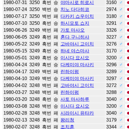
1980-07-31
3250
흑번
승
야마시로 히로시
3160
♂
1980-07-24
3250
백번
승
치노 다다히코
2974
♂
1980-07-17
3250
백번
패
다카키 쇼우이치
3180
♂
1980-07-10
3250
흑번
승
하시모토 쇼지
3291
♂
1980-06-26
3249
백번
패
가토 마사오
3326
♂
1980-06-05
3249
흑번
패
혼다 구니히사
3227
♂
1980-05-22
3249
흑번
패
고바야시 고이치
3276
♂
1980-05-15
3249
흑번
승
하네 야스마사
3170
♂
1980-05-01
3249
흑번
승
이시다 요시오
3200
♂
1980-04-24
3249
흑번
승
다케미야 마사키
3296
♂
1980-04-17
3249
백번
패
린하이펑
3289
♂
1980-04-10
3249
백번
승
다케미야 마사키
3297
♂
1980-04-02
3248
백번
패
고바야시 고이치
3272
♂
1980-03-27
3248
백번
패
린하이펑
3288
♂
1980-03-20
3248
흑번
승
사토 마사하루
3040
♂
1980-03-08
3248
백번
승
이시다 요시오
3200
♂
1980-02-28
3248
백번
패
시라이시 유타카
3040
♂
1980-02-13
3248
흑번
패
왕리청
3179
♂
1980-02-07
3248
흑번
패
조치훈
3344
♂