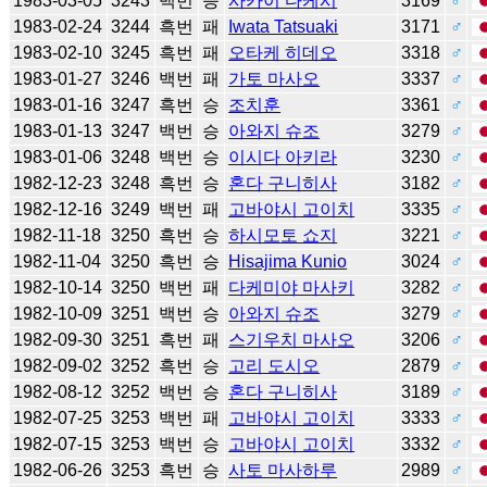
1983-03-05
3243
백번
승
사카이 다케시
3169
♂
1983-02-24
3244
흑번
패
Iwata Tatsuaki
3171
♂
1983-02-10
3245
흑번
패
오타케 히데오
3318
♂
1983-01-27
3246
백번
패
가토 마사오
3337
♂
1983-01-16
3247
흑번
승
조치훈
3361
♂
1983-01-13
3247
백번
승
아와지 슈조
3279
♂
1983-01-06
3248
백번
승
이시다 아키라
3230
♂
1982-12-23
3248
흑번
승
혼다 구니히사
3182
♂
1982-12-16
3249
백번
패
고바야시 고이치
3335
♂
1982-11-18
3250
흑번
승
하시모토 쇼지
3221
♂
1982-11-04
3250
흑번
승
Hisajima Kunio
3024
♂
1982-10-14
3250
백번
패
다케미야 마사키
3282
♂
1982-10-09
3251
백번
승
아와지 슈조
3279
♂
1982-09-30
3251
흑번
패
스기우치 마사오
3206
♂
1982-09-02
3252
흑번
승
고리 도시오
2879
♂
1982-08-12
3252
백번
승
혼다 구니히사
3189
♂
1982-07-25
3253
백번
패
고바야시 고이치
3333
♂
1982-07-15
3253
백번
승
고바야시 고이치
3332
♂
1982-06-26
3253
흑번
승
사토 마사하루
2989
♂