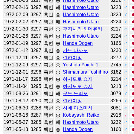
1972-02-23
3297
백번
승
Hashimoto Utaro
3222
♂
1972-02-16
3297
백번
패
Hashimoto Utaro
3223
♂
1972-02-09
3297
흑번
승
Hashimoto Utaro
3223
♂
1972-02-02
3297
백번
패
Hashimoto Utaro
3224
♂
1972-01-30
3297
흑번
승
후지사와 히데유키
3217
♂
1972-01-26
3297
흑번
승
Hashimoto Utaro
3224
♂
1972-01-19
3297
흑번
승
Handa Dogen
3166
♂
1972-01-12
3297
흑번
승
가토 마사오
3230
♂
1971-12-11
3297
백번
승
린하이펑
3272
♂
1971-12-09
3297
흑번
승
Yoshida Yoichi 1
2745
♂
1971-12-01
3296
흑번
승
Shimamura Toshihiro
3162
♂
1971-11-17
3296
백번
승
하시모토 쇼지
3214
♂
1971-11-04
3295
흑번
승
하시모토 쇼지
3213
♂
1971-08-26
3291
백번
패
구도 노리오
3079
♂
1971-08-12
3290
흑번
승
린하이펑
3266
♂
1971-06-30
3288
백번
승
하네 야스마사
3081
♂
1971-06-16
3287
백번
승
Kobayashi Reiko
2916
♀
1971-05-27
3285
흑번
패
Hashimoto Utaro
3232
♂
1971-05-13
3285
백번
승
Handa Dogen
3160
♂