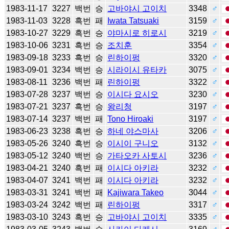
1983-11-17
3227
백번
승
고바야시 고이치
3348
♂
1983-11-03
3228
흑번
패
Iwata Tatsuaki
3159
♂
1983-10-27
3229
흑번
승
야마시로 히로시
3219
♂
1983-10-06
3231
흑번
승
조치훈
3354
♂
1983-09-18
3233
흑번
승
린하이펑
3320
♂
1983-09-01
3234
백번
승
시라이시 유타카
3075
♂
1983-08-11
3236
백번
패
린하이펑
3322
♂
1983-07-28
3237
백번
승
이시다 요시오
3230
♂
1983-07-21
3237
흑번
승
왕리청
3197
♂
1983-07-14
3237
백번
패
Tono Hiroaki
3197
♂
1983-06-23
3238
흑번
승
하네 야스마사
3206
♂
1983-05-26
3240
흑번
승
이시이 구니오
3132
♂
1983-05-12
3240
백번
승
가타오카 사토시
3236
♂
1983-04-21
3240
흑번
패
이시다 아키라
3232
♂
1983-04-07
3241
백번
패
이시다 아키라
3232
♂
1983-03-31
3241
백번
패
Kajiwara Takeo
3044
♂
1983-03-24
3242
백번
패
린하이펑
3317
♂
1983-03-10
3243
흑번
승
고바야시 고이치
3335
♂