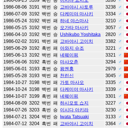
1986-09-25
3189
흑번
승
이시다 요시오
3280
♂
1986-08-06
3191
백번
승
고바야시 사토루
3238
♂
1986-07-09
3192
백번
승
다케미야 마사키
3334
♂
1986-05-24
3192
백번
패
하네 야스마사
3210
♂
1986-05-15
3192
백번
승
오가타 마사키
3057
♂
1986-04-10
3192
백번
승
Ushikubo Yoshitaka
2820
♂
1986-02-02
3191
백번
패
고바야시 고이치
3382
♂
1985-06-29
3192
흑번
패
아와지 슈조
3221
♂
1985-06-13
3192
백번
패
녜웨이핑
3321
♂
1985-06-06
3192
흑번
승
마샤오춘
3294
♂
1985-06-01
3193
흑번
승
왕젠훙
2979
♂
1985-05-28
3193
백번
패
천린신
3045
♂
1984-10-27
3198
백번
패
가토 마사오
3335
♂
1984-10-24
3198
백번
패
다케미야 마사키
3339
♂
1984-10-07
3199
흑번
패
녜웨이핑
3301
♂
1984-08-09
3202
백번
패
하시모토 쇼지
3227
♂
1984-07-26
3203
흑번
승
이시다 아키라
3230
♂
1984-07-21
3204
백번
승
Iwata Tatsuaki
3133
♂
1984-07-12
3204
흑번
패
고바야시 고이치
3364
♂