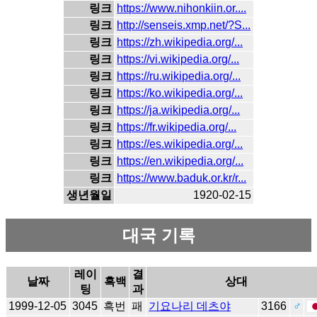
링크
https://www.nihonkiin.or....
링크
http://senseis.xmp.net/?S...
링크
https://zh.wikipedia.org/...
링크
https://vi.wikipedia.org/...
링크
https://ru.wikipedia.org/...
링크
https://ko.wikipedia.org/...
링크
https://ja.wikipedia.org/...
링크
https://fr.wikipedia.org/...
링크
https://es.wikipedia.org/...
링크
https://en.wikipedia.org/...
링크
https://www.baduk.or.kr/r...
생년월일
1920-02-15
대국 기록
레이
결
날짜
흑백
상대
팅
과
1999-12-05
3045
흑번
패
기요나리 데츠야
3166
♂