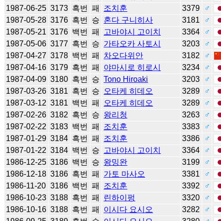
1987-06-25
3173
흑번
패
조치훈
3379
♂
1987-05-28
3176
흑번
승
혼다 구니히사
3181
♂
1987-05-21
3176
백번
패
고바야시 고이치
3364
♂
1987-05-06
3177
흑번
승
가타오카 사토시
3203
♂
1987-04-27
3178
백번
패
차오다위안
3182
♂
1987-04-16
3179
흑번
패
야마시로 히로시
3234
♂
1987-04-09
3180
흑번
승
Tono Hiroaki
3203
♂
1987-03-26
3181
흑번
승
오타케 히데오
3289
♂
1987-03-12
3181
백번
패
오타케 히데오
3289
♂
1987-02-26
3182
흑번
승
왕리청
3263
♂
1987-02-22
3183
백번
패
조치훈
3383
♂
1987-01-29
3184
흑번
패
조치훈
3386
♂
1987-01-22
3184
백번
승
고바야시 고이치
3364
♂
1986-12-25
3186
백번
승
왕밍완
3199
♂
1986-12-18
3186
흑번
패
가토 마사오
3381
♂
1986-11-20
3186
백번
패
조치훈
3392
♂
1986-10-23
3188
흑번
패
린하이펑
3320
♂
1986-10-16
3188
흑번
패
이시다 요시오
3282
♂