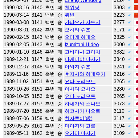
1990-04-07
3138
흑번
승
Zhang Wendong
3224
♂
1990-03-16
3140
흑번
패
첸위핑
3303
♂
1990-03-14
3141
백번
승
위빈
3223
♂
1990-03-08
3141
백번
승
가타오카 사토시
3277
♂
1990-03-01
3142
흑번
패
오히라 슈조
3171
♂
1990-02-15
3143
백번
승
오타케 히데오
3325
♂
1990-02-05
3143
흑번
패
Izumitani Hideo
3000
♂
1990-01-10
3146
흑번
패
고바야시 고이치
3382
♂
1989-12-21
3147
흑번
승
다케미야 마사키
3340
♂
1989-12-07
3148
백번
패
아와지 슈조
3241
♂
1989-11-16
3150
흑번
승
후지사와 히데유키
3216
♂
1989-11-02
3151
흑번
패
요다 노리모토
3265
♂
1989-10-26
3151
흑번
패
이시다 요시오
3280
♂
1989-10-05
3153
흑번
승
요다 노리모토
3265
♂
1989-07-27
3157
흑번
승
하세가와 스나오
3073
♂
1989-07-20
3158
흑번
패
히코사카 나오토
3110
♂
1989-07-06
3159
백번
승
천자루이(銳)
3117
♂
1989-05-25
3161
흑번
승
미야자와 고로
3194
♂
1989-05-11
3162
흑번
승
오가타 마사키
3109
♂