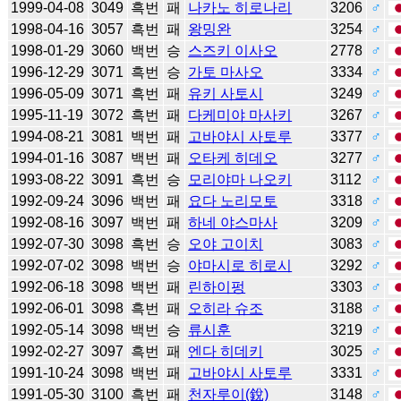
1999-04-08
3049
흑번
패
나카노 히로나리
3206
♂
1998-04-16
3057
흑번
패
왕밍완
3254
♂
1998-01-29
3060
백번
승
스즈키 이사오
2778
♂
1996-12-29
3071
흑번
승
가토 마사오
3334
♂
1996-05-09
3071
흑번
패
유키 사토시
3249
♂
1995-11-19
3072
흑번
패
다케미야 마사키
3267
♂
1994-08-21
3081
백번
패
고바야시 사토루
3377
♂
1994-01-16
3087
백번
패
오타케 히데오
3277
♂
1993-08-22
3091
흑번
승
모리야마 나오키
3112
♂
1992-09-24
3096
백번
패
요다 노리모토
3318
♂
1992-08-16
3097
백번
패
하네 야스마사
3209
♂
1992-07-30
3098
흑번
승
오야 고이치
3083
♂
1992-07-02
3098
백번
승
야마시로 히로시
3292
♂
1992-06-18
3098
백번
패
린하이펑
3303
♂
1992-06-01
3098
흑번
패
오히라 슈조
3188
♂
1992-05-14
3098
백번
승
류시훈
3219
♂
1992-02-27
3097
흑번
패
엔다 히데키
3025
♂
1991-10-24
3098
백번
패
고바야시 사토루
3331
♂
1991-05-30
3100
흑번
패
천자루이(銳)
3148
♂