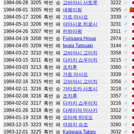
1984-06-28
3205
백번
승
고바야시 사토루
3222
♂
1984-06-01
3205
백번
패
녜웨이핑
3295
♂
1984-05-17
3206
흑번
패
가토 마사오
3339
♂
1984-05-10
3206
백번
패
야마시로 히로시
3231
♂
1984-04-26
3207
백번
패
린하이펑
3311
♂
1984-04-19
3208
백번
승
Fujisawa Hosai
2974
♂
1984-04-05
3209
백번
패
Iwata Tatsuaki
3144
♂
1984-03-22
3210
백번
패
고바야시 고이치
3358
♂
1984-03-15
3211
흑번
패
다카키 쇼우이치
3215
♂
1984-03-03
3213
흑번
패
조치훈
3360
♂
1984-02-26
3213
백번
패
가토 마사오
3339
♂
1984-02-16
3215
백번
패
고바야시 고이치
3356
♂
1984-02-11
3216
흑번
승
가타오카 사토시
3218
♂
1984-02-08
3216
흑번
승
조치훈
3357
♂
1984-02-02
3217
흑번
패
다카키 쇼우이치
3216
♂
1984-01-26
3218
흑번
승
다케미야 마사키
3312
♂
1984-01-19
3218
흑번
패
오타케 히데오
3309
♂
1983-12-15
3223
백번
패
아와지 슈조
3260
♂
1983-12-01
3225
흑번
승
Kajiwara Takeo
3032
♂