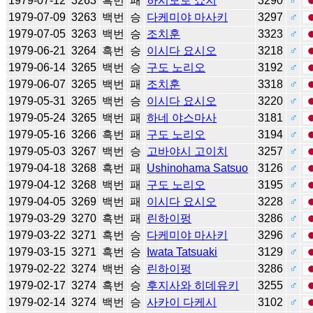
1979-07-12
3263
흑번
패
하시모토 쇼지
3290
♂
1979-07-09
3263
백번
승
다케미야 마사키
3297
♂
1979-07-05
3263
백번
승
조치훈
3323
♂
1979-06-21
3264
흑번
승
이시다 요시오
3218
♂
1979-06-14
3265
백번
승
구도 노리오
3192
♂
1979-06-07
3265
백번
패
조치훈
3318
♂
1979-05-31
3265
백번
승
이시다 요시오
3220
♂
1979-05-24
3265
백번
패
하네 야스마사
3181
♂
1979-05-16
3266
흑번
패
구도 노리오
3194
♂
1979-05-03
3267
백번
승
고바야시 고이치
3257
♂
1979-04-18
3268
흑번
패
Ushinohama Satsuo
3126
♂
1979-04-12
3268
백번
패
구도 노리오
3195
♂
1979-04-05
3269
백번
패
이시다 요시오
3228
♂
1979-03-29
3270
흑번
패
린하이펑
3286
♂
1979-03-22
3271
흑번
승
다케미야 마사키
3296
♂
1979-03-15
3271
흑번
승
Iwata Tatsuaki
3129
♂
1979-02-22
3274
백번
승
린하이펑
3286
♂
1979-02-17
3274
흑번
승
후지사와 히데유키
3255
♂
1979-02-14
3274
백번
승
사카이 다케시
3102
♂