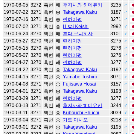
1970-08-05
3272
흑번
패
후지사와 히데유키
3235
♂
1970-07-22
3271
흑번
승
Takagawa Kaku
3187
♂
1970-07-16
3271
흑번
승
린하이펑
3271
♂
1970-07-02
3271
흑번
승
Hisai Keishi
2992
♂
1970-06-24
3270
백번
패
혼다 구니히사
3101
♂
1970-05-27
3270
백번
패
린하이펑
3275
♂
1970-05-15
3270
흑번
패
린하이펑
3276
♂
1970-05-07
3270
백번
패
린하이펑
3276
♂
1970-04-27
3270
흑번
패
린하이펑
3277
♂
1970-04-22
3270
흑번
승
Takagawa Kaku
3192
♂
1970-04-15
3271
흑번
승
Yamabe Toshiro
3071
♂
1970-04-08
3271
백번
승
Fujisawa Hosai
3157
♂
1970-04-01
3271
흑번
승
Takagawa Kaku
3193
♂
1970-03-29
3271
백번
패
린하이펑
3277
♂
1970-03-18
3271
흑번
패
후지사와 히데유키
3244
♂
1970-03-11
3271
백번
승
Kubouchi Shuchi
3039
♂
1970-03-04
3271
흑번
승
가토 마사오
3218
♂
1970-03-01
3272
흑번
승
Takagawa Kaku
3195
♂