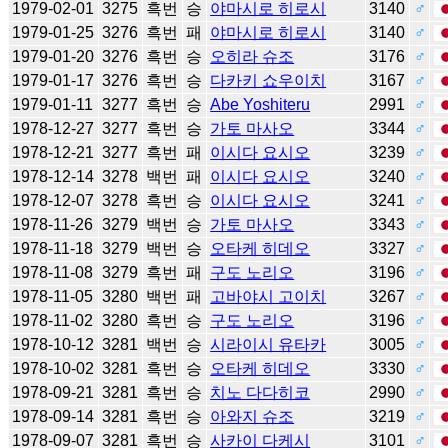
1979-02-01
3275
흑번
승
야마시로 히로시
3140
♂
1979-01-25
3276
흑번
패
야마시로 히로시
3140
♂
1979-01-20
3276
흑번
승
오히라 슈조
3176
♂
1979-01-17
3276
흑번
승
다카키 쇼우이치
3167
♂
1979-01-11
3277
흑번
승
Abe Yoshiteru
2991
♂
1978-12-27
3277
흑번
승
가토 마사오
3344
♂
1978-12-21
3277
흑번
패
이시다 요시오
3239
♂
1978-12-14
3278
백번
패
이시다 요시오
3240
♂
1978-12-07
3278
흑번
승
이시다 요시오
3241
♂
1978-11-26
3279
백번
승
가토 마사오
3343
♂
1978-11-18
3279
백번
승
오타케 히데오
3327
♂
1978-11-08
3279
흑번
패
구도 노리오
3196
♂
1978-11-05
3280
백번
패
고바야시 고이치
3267
♂
1978-11-02
3280
흑번
승
구도 노리오
3196
♂
1978-10-12
3281
백번
승
시라이시 유타카
3005
♂
1978-10-02
3281
흑번
승
오타케 히데오
3330
♂
1978-09-21
3281
흑번
승
치노 다다히코
2990
♂
1978-09-14
3281
흑번
승
아와지 슈조
3219
♂
1978-09-07
3281
흑번
승
사카이 다케시
3101
♂