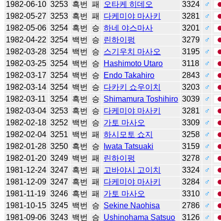
1982-06-10
3253
흑번
패
오타케 히데오
3324
♂
1982-05-27
3253
흑번
패
다케미야 마사키
3281
♂
1982-05-06
3254
흑번
승
하네 야스마사
3201
♂
1982-04-22
3254
백번
승
린하이펑
3279
♂
1982-03-28
3254
백번
승
스기우치 마사오
3195
♂
1982-03-25
3254
백번
승
Hashimoto Utaro
3118
♂
1982-03-17
3254
백번
승
Endo Takahiro
2843
♂
1982-03-14
3254
백번
승
다카키 쇼우이치
3203
♂
1982-03-11
3254
흑번
승
Shimamura Toshihiro
3039
♂
1982-03-04
3253
흑번
승
다케미야 마사키
3281
♂
1982-02-18
3252
백번
승
가토 마사오
3309
♂
1982-02-04
3251
백번
패
하시모토 쇼지
3258
♂
1982-01-28
3250
흑번
승
Iwata Tatsuaki
3159
♂
1982-01-20
3249
백번
패
린하이펑
3278
♂
1981-12-24
3247
흑번
패
고바야시 고이치
3324
♂
1981-12-09
3247
흑번
패
다케미야 마사키
3284
♂
1981-11-19
3246
흑번
패
가토 마사오
3310
♂
1981-10-15
3245
백번
승
Sekine Naohisa
2786
♂
1981-09-06
3243
백번
승
Ushinohama Satsuo
3126
♂