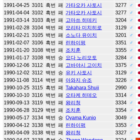
1991-04-25
3101
흑번
패
가타오카 사토시
3277
♂
1991-04-04
3102
흑번
패
가타오카 사토시
3277
♂
1991-03-14
3103
흑번
패
고마쓰 히데키
3204
♂
1991-02-28
3104
백번
패
모리타 미치히로
3129
♂
1991-02-21
3105
백번
패
소노다 유이치
3201
♂
1991-02-07
3106
흑번
패
린하이펑
3351
♂
1991-01-20
3108
백번
패
조치훈
3355
♂
1991-01-17
3108
백번
승
요다 노리모토
3284
♂
1990-12-06
3112
흑번
패
고바야시 고이치
3375
♂
1990-12-02
3112
백번
승
유키 사토시
3129
♂
1990-11-08
3114
백번
패
아와지 슈조
3226
♂
1990-10-25
3115
흑번
패
Takahara Shuji
2990
♂
1990-10-10
3116
백번
패
오타케 히데오
3314
♂
1990-09-13
3119
백번
패
왕리청
3334
♂
1990-06-28
3129
백번
패
조치훈
3354
♂
1990-05-17
3134
백번
승
Oyama Kunio
3049
♂
1990-04-12
3138
백번
패
린하이펑
3353
♂
1990-04-09
3138
백번
패
왕리청
3327
♂