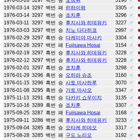
1976-03-28
3297
백번
승
오청원
3190
♂
1976-03-14
3297
백번
패
린하이펑
3305
♂
1976-03-14
3297
백번
승
조치훈
3296
♂
1976-03-11
3297
백번
승
후지사와 히데유키
3227
♂
1976-03-03
3297
백번
승
치노 다다히코
2997
♂
1976-02-29
3297
흑번
승
다케미야 마사키
3304
♂
1976-02-26
3297
백번
패
Fujisawa Hosai
3154
♂
1976-02-19
3297
흑번
승
후지사와 히데유키
3228
♂
1976-02-12
3297
백번
승
후지사와 히데유키
3228
♂
1976-02-01
3297
흑번
승
조치훈
3298
♂
1976-01-29
3296
흑번
승
오히라 슈조
3160
♂
1976-01-15
3296
흑번
승
사토 마사하루
3070
♂
1976-01-08
3295
흑번
승
가토 마사오
3347
♂
1975-11-13
3291
흑번
승
다카키 쇼우이치
3135
♂
1975-10-16
3289
흑번
승
조치훈
3307
♂
1975-09-25
3287
흑번
패
Fujisawa Hosai
3168
♂
1975-09-11
3286
백번
패
후지사와 히데유키
3233
♂
1975-09-04
3285
흑번
승
오타케 히데오
3317
♂
1975-08-28
3285
백번
패
구도 노리오
3192
♂