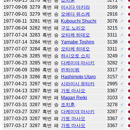
1977-09-15
3278
흑번
승
조치훈
3271
♂
1977-09-08
3279
흑번
패
이시다 아키라
3169
♂
1977-09-01
3279
백번
승
오에다 유스케
2916
♂
1977-08-11
3281
백번
패
Kubouchi Shuchi
3076
♂
1977-08-04
3282
백번
패
구도 노리오
3215
♂
1977-07-24
3283
흑번
승
오타케 히데오
3311
♂
1977-07-14
3284
백번
승
Yamabe Toshiro
3138
♂
1977-07-07
3284
흑번
승
오타케 히데오
3311
♂
1977-06-26
3285
백번
승
하시모토 쇼지
3249
♂
1977-06-23
3285
백번
승
다케미야 마사키
3282
♂
1977-06-09
3286
흑번
승
린하이펑
3317
♂
1977-05-19
3286
흑번
승
Hashimoto Utaro
3157
♂
1977-04-21
3287
백번
승
시라이시 유타카
2995
♂
1977-04-13
3287
흑번
패
가토 마사오
3367
♂
1977-04-07
3287
백번
패
Magari Reiki
3103
♂
1977-03-31
3287
백번
승
조치훈
3278
♂
1977-03-27
3287
흑번
승
다케미야 마사키
3287
♂
1977-03-23
3287
백번
패
가토 마사오
3367
♂
1977-03-17
3287
흑번
패
가토 마사오
3367
♂