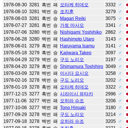
1978-08-30
3281
흑번
패
오타케 히데오
3332
♂
1978-08-10
3281
백번
승
조치훈
3279
♂
1978-08-03
3281
흑번
승
Magari Reiki
3075
♂
1978-07-27
3281
흑번
승
가토 마사오
3341
♂
1978-07-06
3280
백번
승
Nishigami Yoshihiko
2862
♂
1978-06-28
3280
백번
패
Hashimoto Utaro
3143
♂
1978-06-01
3279
흑번
패
Haruyama Isamu
3141
♂
1978-05-18
3279
흑번
승
Kajiwara Takeo
3097
♂
1978-04-29
3279
백번
승
구도 노리오
3197
♂
1978-04-20
3279
흑번
승
Shimamura Toshihiro
3049
♂
1978-03-09
3278
백번
패
이시다 요시오
3258
♂
1978-02-16
3278
백번
승
구도 노리오
3202
♂
1978-01-19
3278
흑번
패
오타케 히데오
3322
♂
1977-12-15
3277
흑번
승
시라이시 유타카
2996
♂
1977-11-06
3277
백번
패
오히라 슈조
3206
♂
1977-10-06
3277
백번
패
Tono Hiroaki
3180
♂
1977-09-29
3278
백번
패
구도 노리오
3214
♂
1977-09-18
3278
백번
패
오히라 슈조
3205
♂