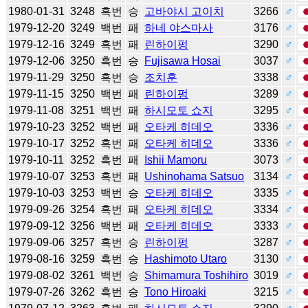
1980-01-31
3248
흑번
승
고바야시 고이치
3266
♂
1979-12-20
3249
백번
패
하네 야스마사
3176
♂
1979-12-16
3249
흑번
패
린하이펑
3290
♂
1979-12-06
3250
흑번
승
Fujisawa Hosai
3037
♂
1979-11-29
3250
흑번
승
조치훈
3338
♂
1979-11-15
3250
백번
패
린하이펑
3289
♂
1979-11-08
3251
백번
패
하시모토 쇼지
3295
♂
1979-10-23
3252
백번
패
오타케 히데오
3336
♂
1979-10-17
3252
흑번
패
오타케 히데오
3336
♂
1979-10-11
3252
흑번
패
Ishii Mamoru
3073
♂
1979-10-07
3253
흑번
패
Ushinohama Satsuo
3134
♂
1979-10-03
3253
백번
승
오타케 히데오
3335
♂
1979-09-26
3254
흑번
패
오타케 히데오
3334
♂
1979-09-12
3256
백번
패
오타케 히데오
3333
♂
1979-09-06
3257
흑번
승
린하이펑
3287
♂
1979-08-16
3259
흑번
승
Hashimoto Utaro
3130
♂
1979-08-02
3261
백번
승
Shimamura Toshihiro
3019
♂
1979-07-26
3262
흑번
승
Tono Hiroaki
3215
♂