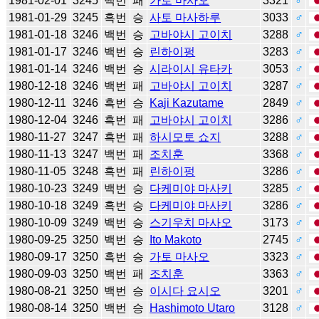
1981-02-01
3245
백번
패
가토 마사오
3321
♂
1981-01-29
3245
흑번
승
사토 마사하루
3033
♂
1981-01-18
3246
백번
승
고바야시 고이치
3288
♂
1981-01-17
3246
백번
승
린하이펑
3283
♂
1981-01-14
3246
백번
승
시라이시 유타카
3053
♂
1980-12-18
3246
백번
패
고바야시 고이치
3287
♂
1980-12-11
3246
흑번
승
Kaji Kazutame
2849
♂
1980-12-04
3246
흑번
패
고바야시 고이치
3286
♂
1980-11-27
3247
흑번
패
하시모토 쇼지
3288
♂
1980-11-13
3247
백번
패
조치훈
3368
♂
1980-11-05
3248
흑번
패
린하이펑
3286
♂
1980-10-23
3249
백번
승
다케미야 마사키
3285
♂
1980-10-18
3249
흑번
승
다케미야 마사키
3286
♂
1980-10-09
3249
백번
승
스기우치 마사오
3173
♂
1980-09-25
3250
백번
승
Ito Makoto
2745
♂
1980-09-17
3250
흑번
승
가토 마사오
3323
♂
1980-09-03
3250
백번
패
조치훈
3363
♂
1980-08-21
3250
백번
승
이시다 요시오
3201
♂
1980-08-14
3250
백번
승
Hashimoto Utaro
3128
♂