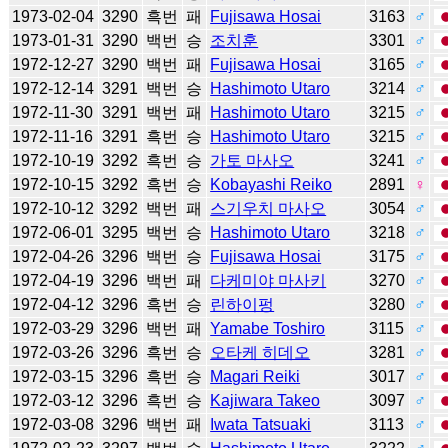
1973-02-04
3290
흑번
패
Fujisawa Hosai
3163
♂
1973-01-31
3290
백번
승
조치훈
3301
♂
1972-12-27
3290
백번
패
Fujisawa Hosai
3165
♂
1972-12-14
3291
백번
승
Hashimoto Utaro
3214
♂
1972-11-30
3291
백번
패
Hashimoto Utaro
3215
♂
1972-11-16
3291
흑번
승
Hashimoto Utaro
3215
♂
1972-10-19
3292
흑번
승
가토 마사오
3241
♂
1972-10-15
3292
흑번
승
Kobayashi Reiko
2891
♀
1972-10-12
3292
백번
패
스기우치 마사오
3054
♂
1972-06-01
3295
백번
승
Hashimoto Utaro
3218
♂
1972-04-26
3296
백번
승
Fujisawa Hosai
3175
♂
1972-04-19
3296
백번
패
다케미야 마사키
3270
♂
1972-04-12
3296
흑번
승
린하이펑
3280
♂
1972-03-29
3296
백번
패
Yamabe Toshiro
3115
♂
1972-03-26
3296
흑번
승
오타케 히데오
3281
♂
1972-03-15
3296
흑번
승
Magari Reiki
3017
♂
1972-03-12
3296
흑번
승
Kajiwara Takeo
3097
♂
1972-03-08
3296
백번
패
Iwata Tatsuaki
3113
♂