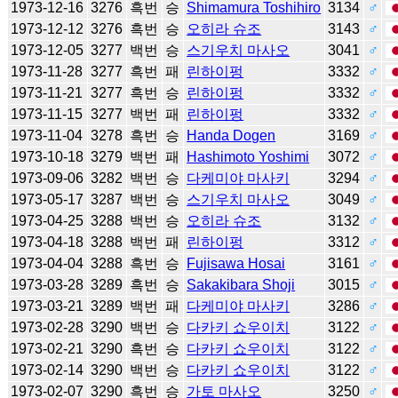
1973-12-16
3276
흑번
승
Shimamura Toshihiro
3134
♂
1973-12-12
3276
흑번
승
오히라 슈조
3143
♂
1973-12-05
3277
백번
승
스기우치 마사오
3041
♂
1973-11-28
3277
흑번
패
린하이펑
3332
♂
1973-11-21
3277
흑번
승
린하이펑
3332
♂
1973-11-15
3277
백번
패
린하이펑
3332
♂
1973-11-04
3278
흑번
승
Handa Dogen
3169
♂
1973-10-18
3279
백번
패
Hashimoto Yoshimi
3072
♂
1973-09-06
3282
백번
승
다케미야 마사키
3294
♂
1973-05-17
3287
백번
승
스기우치 마사오
3049
♂
1973-04-25
3288
백번
승
오히라 슈조
3132
♂
1973-04-18
3288
백번
패
린하이펑
3312
♂
1973-04-04
3288
흑번
승
Fujisawa Hosai
3161
♂
1973-03-28
3289
흑번
승
Sakakibara Shoji
3015
♂
1973-03-21
3289
백번
패
다케미야 마사키
3286
♂
1973-02-28
3290
백번
승
다카키 쇼우이치
3122
♂
1973-02-21
3290
흑번
승
다카키 쇼우이치
3122
♂
1973-02-14
3290
백번
승
다카키 쇼우이치
3122
♂
1973-02-07
3290
흑번
승
가토 마사오
3250
♂