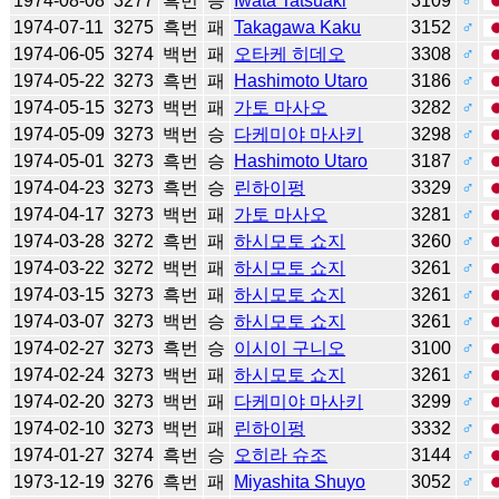
1974-08-08
3277
흑번
승
Iwata Tatsuaki
3109
♂
1974-07-11
3275
흑번
패
Takagawa Kaku
3152
♂
1974-06-05
3274
백번
패
오타케 히데오
3308
♂
1974-05-22
3273
흑번
패
Hashimoto Utaro
3186
♂
1974-05-15
3273
백번
패
가토 마사오
3282
♂
1974-05-09
3273
백번
승
다케미야 마사키
3298
♂
1974-05-01
3273
흑번
승
Hashimoto Utaro
3187
♂
1974-04-23
3273
흑번
승
린하이펑
3329
♂
1974-04-17
3273
백번
패
가토 마사오
3281
♂
1974-03-28
3272
흑번
패
하시모토 쇼지
3260
♂
1974-03-22
3272
백번
패
하시모토 쇼지
3261
♂
1974-03-15
3273
흑번
패
하시모토 쇼지
3261
♂
1974-03-07
3273
백번
승
하시모토 쇼지
3261
♂
1974-02-27
3273
흑번
승
이시이 구니오
3100
♂
1974-02-24
3273
백번
패
하시모토 쇼지
3261
♂
1974-02-20
3273
백번
패
다케미야 마사키
3299
♂
1974-02-10
3273
백번
패
린하이펑
3332
♂
1974-01-27
3274
흑번
승
오히라 슈조
3144
♂
1973-12-19
3276
흑번
패
Miyashita Shuyo
3052
♂