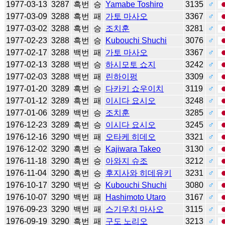
1977-03-13
3287
흑번
승
Yamabe Toshiro
3135
♂
1977-03-09
3288
흑번
패
가토 마사오
3367
♂
1977-03-02
3288
흑번
승
조치훈
3281
♂
1977-02-23
3288
흑번
승
Kubouchi Shuchi
3076
♂
1977-02-17
3288
백번
패
가토 마사오
3367
♂
1977-02-13
3288
백번
승
하시모토 쇼지
3242
♂
1977-02-03
3288
백번
패
린하이펑
3309
♂
1977-01-20
3289
흑번
승
다카키 쇼우이치
3119
♂
1977-01-12
3289
흑번
패
이시다 요시오
3248
♂
1977-01-06
3289
백번
승
조치훈
3285
♂
1976-12-23
3289
흑번
승
이시다 요시오
3245
♂
1976-12-16
3290
백번
패
오타케 히데오
3321
♂
1976-12-02
3290
흑번
승
Kajiwara Takeo
3130
♂
1976-11-18
3290
흑번
승
아와지 슈조
3212
♂
1976-11-04
3290
흑번
승
후지사와 히데유키
3231
♂
1976-10-17
3290
백번
승
Kubouchi Shuchi
3080
♂
1976-10-07
3290
백번
패
Hashimoto Utaro
3167
♂
1976-09-23
3290
백번
패
스기우치 마사오
3115
♂
1976-09-19
3290
흑번
패
구도 노리오
3213
♂