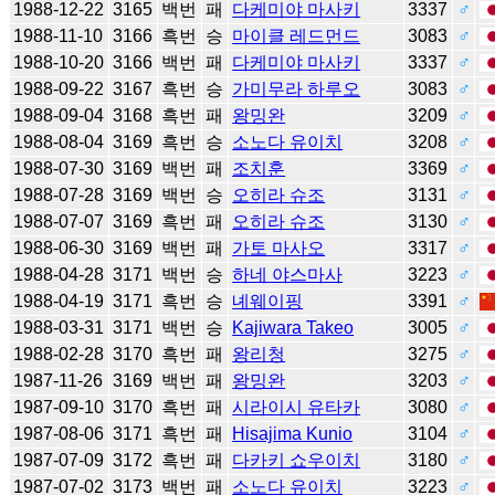
1988-12-22
3165
백번
패
다케미야 마사키
3337
♂
1988-11-10
3166
흑번
승
마이클 레드먼드
3083
♂
1988-10-20
3166
백번
패
다케미야 마사키
3337
♂
1988-09-22
3167
흑번
승
가미무라 하루오
3083
♂
1988-09-04
3168
흑번
패
왕밍완
3209
♂
1988-08-04
3169
흑번
승
소노다 유이치
3208
♂
1988-07-30
3169
백번
패
조치훈
3369
♂
1988-07-28
3169
백번
승
오히라 슈조
3131
♂
1988-07-07
3169
흑번
패
오히라 슈조
3130
♂
1988-06-30
3169
백번
패
가토 마사오
3317
♂
1988-04-28
3171
백번
승
하네 야스마사
3223
♂
1988-04-19
3171
흑번
승
녜웨이핑
3391
♂
1988-03-31
3171
백번
승
Kajiwara Takeo
3005
♂
1988-02-28
3170
흑번
패
왕리청
3275
♂
1987-11-26
3169
백번
패
왕밍완
3203
♂
1987-09-10
3170
흑번
패
시라이시 유타카
3080
♂
1987-08-06
3171
흑번
패
Hisajima Kunio
3104
♂
1987-07-09
3172
흑번
패
다카키 쇼우이치
3180
♂
1987-07-02
3173
백번
패
소노다 유이치
3223
♂