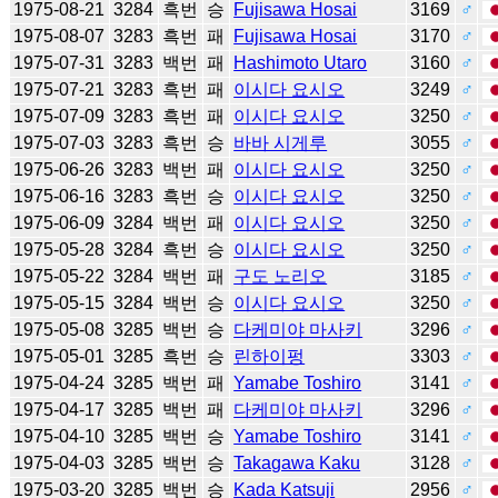
1975-08-21
3284
흑번
승
Fujisawa Hosai
3169
♂
1975-08-07
3283
흑번
패
Fujisawa Hosai
3170
♂
1975-07-31
3283
백번
패
Hashimoto Utaro
3160
♂
1975-07-21
3283
흑번
패
이시다 요시오
3249
♂
1975-07-09
3283
흑번
패
이시다 요시오
3250
♂
1975-07-03
3283
흑번
승
바바 시게루
3055
♂
1975-06-26
3283
백번
패
이시다 요시오
3250
♂
1975-06-16
3283
흑번
승
이시다 요시오
3250
♂
1975-06-09
3284
백번
패
이시다 요시오
3250
♂
1975-05-28
3284
흑번
승
이시다 요시오
3250
♂
1975-05-22
3284
백번
패
구도 노리오
3185
♂
1975-05-15
3284
백번
승
이시다 요시오
3250
♂
1975-05-08
3285
백번
승
다케미야 마사키
3296
♂
1975-05-01
3285
흑번
승
린하이펑
3303
♂
1975-04-24
3285
백번
패
Yamabe Toshiro
3141
♂
1975-04-17
3285
백번
패
다케미야 마사키
3296
♂
1975-04-10
3285
백번
승
Yamabe Toshiro
3141
♂
1975-04-03
3285
백번
승
Takagawa Kaku
3128
♂
1975-03-20
3285
백번
승
Kada Katsuji
2956
♂