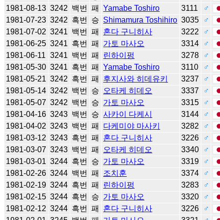
1981-08-13
3242
백번
패
Yamabe Toshiro
3111
♂
1981-07-23
3242
흑번
승
Shimamura Toshihiro
3035
♂
1981-07-02
3241
백번
패
혼다 구니히사
3222
♂
1981-06-25
3241
흑번
패
가토 마사오
3314
♂
1981-06-11
3241
백번
패
린하이펑
3278
♂
1981-05-30
3241
흑번
패
Yamabe Toshiro
3110
♂
1981-05-21
3242
흑번
패
후지사와 히데유키
3237
♂
1981-05-14
3242
백번
승
오타케 히데오
3337
♂
1981-05-07
3242
백번
승
가토 마사오
3315
♂
1981-04-16
3243
백번
승
사카이 다케시
3144
♂
1981-04-02
3243
백번
패
다케미야 마사키
3282
♂
1981-03-12
3243
흑번
패
혼다 구니히사
3226
♂
1981-03-07
3243
백번
패
오타케 히데오
3340
♂
1981-03-01
3244
흑번
승
가토 마사오
3319
♂
1981-02-26
3244
백번
패
조치훈
3374
♂
1981-02-19
3244
흑번
패
린하이펑
3283
♂
1981-02-15
3244
흑번
승
가토 마사오
3320
♂
1981-02-12
3244
흑번
패
혼다 구니히사
3226
♂