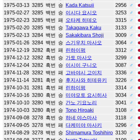
1975-03-13
3285
백번
승
Kada Katsuji
2956
♂
1975-02-27
3285
백번
승
이시다 요시오
3253
♂
1975-02-23
3285
백번
패
오타케 히데오
3315
♂
1975-02-20
3285
백번
승
Takagawa Kaku
3133
♂
1975-02-13
3284
백번
승
Sakakibara Shoji
3009
♂
1975-01-26
3284
백번
승
스기우치 마사오
3064
♂
1974-12-19
3282
흑번
패
린하이펑
3312
♂
1974-12-12
3282
흑번
승
가토 마사오
3299
♂
1974-12-04
3282
흑번
승
이시이 구니오
3087
♂
1974-11-28
3282
백번
패
고바야시 고이치
3336
♂
1974-11-14
3281
흑번
승
후지사와 히데유키
3226
♂
1974-10-31
3281
흑번
패
린하이펑
3314
♂
1974-10-16
3280
흑번
승
미야모토 요시히사
3034
♂
1974-10-10
3280
백번
승
간노 기요노리
3041
♂
1974-10-03
3280
흑번
승
Tono Hiroaki
3108
♂
1974-09-08
3278
흑번
승
하네 야스마사
3118
♂
1974-09-05
3278
백번
패
다케미야 마사키
3296
♂
1974-08-29
3278
백번
승
Shimamura Toshihiro
3130
♂