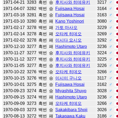
1971-04-21
3283
흑번
승
후지사와 히데유키
3217
♂
1971-04-07
3282
백번
승
Fujisawa Hosai
3164
♂
1971-03-18
3281
흑번
승
Fujisawa Hosai
3163
♂
1971-03-10
3280
흑번
패
Kano Yoshinori
3080
♂
1971-02-17
3278
백번
패
가토 마사오
3229
♂
1971-02-14
3278
흑번
패
오타케 히데오
3269
♂
1971-02-02
3278
흑번
패
이시다 요시오
3292
♂
1970-12-10
3277
흑번
패
Hashimoto Utaro
3236
♂
1970-11-27
3277
백번
승
후지사와 히데유키
3224
♂
1970-11-12
3277
백번
승
후지사와 히데유키
3225
♂
1970-11-05
3277
흑번
승
후지사와 히데유키
3226
♂
1970-10-22
3276
백번
승
오타케 히데오
3266
♂
1970-10-15
3276
백번
승
이시이 구니오
3117
♂
1970-10-01
3275
흑번
승
Fujisawa Hosai
3162
♂
1970-09-23
3274
흑번
승
Miyashita Shuyo
3028
♂
1970-09-15
3274
백번
패
Hashimoto Utaro
3236
♂
1970-09-09
3273
흑번
패
오타케 히데오
3266
♂
1970-09-03
3273
백번
승
Sakakibara Shoji
3026
♂
1970-08-13
3272
백번
패
Takagawa Kaku
3186
♂