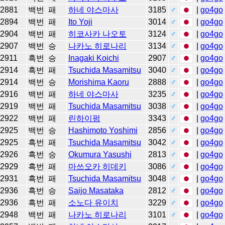
2881
백번
패
하네 야스마사
3185
♂
|
go4go
2894
백번
패
Ito Yoji
3014
♂
|
go4go
2904
백번
패
히코사카 나오토
3124
♂
|
go4go
2907
백번
승
나카노 히로나리
3134
♂
|
go4go
2911
흑번
승
Inagaki Koichi
2907
♂
|
go4go
2914
흑번
패
Tsuchida Masamitsu
3040
♂
|
go4go
2914
백번
승
Morishima Kaoru
2888
♂
|
go4go
2916
백번
패
하네 야스마사
3235
♂
|
go4go
2919
백번
패
Tsuchida Masamitsu
3038
♂
|
go4go
2922
백번
패
린하이펑
3343
♂
|
go4go
2925
백번
승
Hashimoto Yoshimi
2856
♂
|
go4go
2925
흑번
패
Tsuchida Masamitsu
3042
♂
|
go4go
2926
흑번
승
Okumura Yasushi
2813
♂
|
go4go
2929
흑번
패
마쓰오카 히데키
3086
♂
|
go4go
2931
흑번
패
Tsuchida Masamitsu
3048
♂
|
go4go
2936
흑번
승
Saijo Masataka
2812
♂
|
go4go
2936
흑번
패
소노다 유이치
3229
♂
|
go4go
2948
백번
패
나카노 히로나리
3101
♂
|
go4go