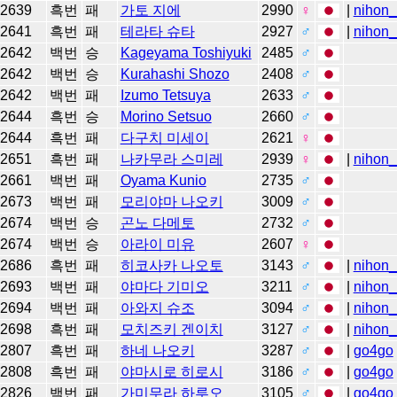
2639
흑번
패
가토 지에
2990
♀
|
nihon_
2641
흑번
패
테라타 슈타
2927
♂
|
nihon_
2642
백번
승
Kageyama Toshiyuki
2485
♂
2642
백번
승
Kurahashi Shozo
2408
♂
2642
백번
패
Izumo Tetsuya
2633
♂
2644
흑번
승
Morino Setsuo
2660
♂
2644
흑번
패
다구치 미세이
2621
♀
2651
흑번
패
나카무라 스미레
2939
♀
|
nihon_
2661
백번
패
Oyama Kunio
2735
♂
2673
백번
패
모리야마 나오키
3009
♂
2674
백번
승
곤노 다메토
2732
♂
2674
백번
승
아라이 미유
2607
♀
2686
흑번
패
히코사카 나오토
3143
♂
|
nihon_
2693
백번
패
야마다 기미오
3211
♂
|
nihon_
2694
백번
패
아와지 슈조
3094
♂
|
nihon_
2698
흑번
패
모치즈키 겐이치
3127
♂
|
nihon_
2807
흑번
패
하네 나오키
3287
♂
|
go4go
2808
흑번
패
야마시로 히로시
3186
♂
|
go4go
2826
백번
패
가미무라 하루오
3105
♂
|
go4go