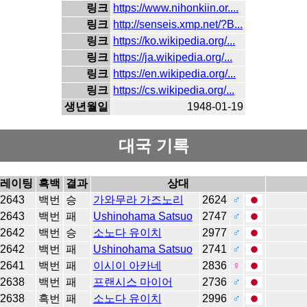
링크
https://www.nihonkiin.or....
링크
http://senseis.xmp.net/?B...
링크
https://ko.wikipedia.org/...
링크
https://ja.wikipedia.org/...
링크
https://en.wikipedia.org/...
링크
https://cs.wikipedia.org/...
생년월일
1948-01-19
대국 기록
레이팅
흑백
결과
상대
2643
백번
승
가와무라 가즈노리
2624
♂
2643
백번
패
Ushinohama Satsuo
2747
♂
2642
백번
승
소노다 유이치
2977
♂
2642
백번
패
Ushinohama Satsuo
2741
♂
2641
백번
패
이시이 아카네
2836
♀
2638
백번
패
프랜시스 마이어
2736
♂
2638
흑번
패
소노다 유이치
2996
♂