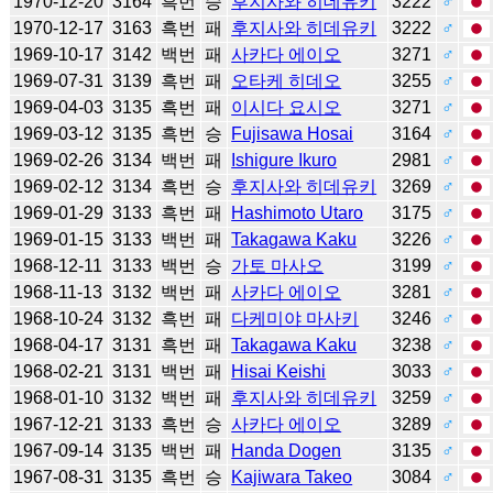
1970-12-20
3164
흑번
승
후지사와 히데유키
3222
♂
1970-12-17
3163
흑번
패
후지사와 히데유키
3222
♂
1969-10-17
3142
백번
패
사카다 에이오
3271
♂
1969-07-31
3139
흑번
패
오타케 히데오
3255
♂
1969-04-03
3135
흑번
패
이시다 요시오
3271
♂
1969-03-12
3135
흑번
승
Fujisawa Hosai
3164
♂
1969-02-26
3134
백번
패
Ishigure Ikuro
2981
♂
1969-02-12
3134
흑번
승
후지사와 히데유키
3269
♂
1969-01-29
3133
흑번
패
Hashimoto Utaro
3175
♂
1969-01-15
3133
백번
패
Takagawa Kaku
3226
♂
1968-12-11
3133
백번
승
가토 마사오
3199
♂
1968-11-13
3132
백번
패
사카다 에이오
3281
♂
1968-10-24
3132
흑번
패
다케미야 마사키
3246
♂
1968-04-17
3131
흑번
패
Takagawa Kaku
3238
♂
1968-02-21
3131
백번
패
Hisai Keishi
3033
♂
1968-01-10
3132
백번
패
후지사와 히데유키
3259
♂
1967-12-21
3133
흑번
승
사카다 에이오
3289
♂
1967-09-14
3135
백번
패
Handa Dogen
3135
♂
1967-08-31
3135
흑번
승
Kajiwara Takeo
3084
♂