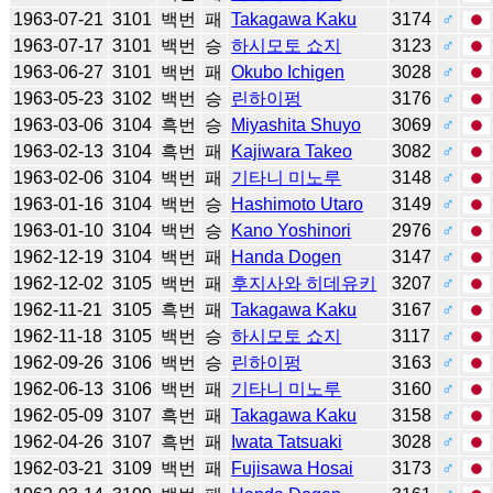
1963-07-21
3101
백번
패
Takagawa Kaku
3174
♂
1963-07-17
3101
백번
승
하시모토 쇼지
3123
♂
1963-06-27
3101
백번
패
Okubo Ichigen
3028
♂
1963-05-23
3102
백번
승
린하이펑
3176
♂
1963-03-06
3104
흑번
승
Miyashita Shuyo
3069
♂
1963-02-13
3104
흑번
패
Kajiwara Takeo
3082
♂
1963-02-06
3104
백번
패
기타니 미노루
3148
♂
1963-01-16
3104
백번
승
Hashimoto Utaro
3149
♂
1963-01-10
3104
백번
승
Kano Yoshinori
2976
♂
1962-12-19
3104
백번
패
Handa Dogen
3147
♂
1962-12-02
3105
백번
패
후지사와 히데유키
3207
♂
1962-11-21
3105
흑번
패
Takagawa Kaku
3167
♂
1962-11-18
3105
백번
승
하시모토 쇼지
3117
♂
1962-09-26
3106
백번
승
린하이펑
3163
♂
1962-06-13
3106
백번
패
기타니 미노루
3160
♂
1962-05-09
3107
흑번
패
Takagawa Kaku
3158
♂
1962-04-26
3107
흑번
패
Iwata Tatsuaki
3028
♂
1962-03-21
3109
백번
패
Fujisawa Hosai
3173
♂