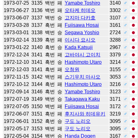
1973-07-25
3135
백번
패
Yamabe Toshiro
3140
♂
1973-06-27
3136
백번
패
오타케 히데오
3302
♂
1973-06-07
3137
백번
승
고지마 다카호
3107
♂
1973-03-28
3137
흑번
패
Fujisawa Hosai
3161
♂
1973-03-01
3138
백번
승
Segawa Yoshio
2724
♂
1973-02-14
3139
흑번
패
이시다 요시오
3288
♂
1973-01-22
3140
흑번
승
Kada Katsuji
2967
♂
1972-12-24
3141
흑번
패
고바야시 고이치
3379
♂
1972-12-10
3141
흑번
승
Hashimoto Utaro
3214
♂
1972-12-03
3141
흑번
패
오청원
3155
♂
1972-11-15
3142
백번
패
스기우치 마사오
3053
♂
1972-10-12
3144
흑번
패
Hashimoto Utaro
3216
♂
1972-09-14
3146
흑번
승
Yamabe Toshiro
3123
♂
1972-07-19
3149
백번
승
Takagawa Kaku
3171
♂
1972-07-05
3150
백번
패
Fujisawa Hosai
3172
♂
1972-06-07
3151
흑번
패
후지사와 히데유키
3219
♂
1972-06-01
3152
흑번
승
구도 노리오
3095
♂
1972-05-17
3153
백번
패
구도 노리오
3095
♂
1972-05-04
3154
백번
승
Handa Dogen
3167
♂