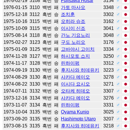
1976-02-19
3108
흑번
승
Fujisawa Hosai
3154
♂
1976-01-15
3110
백번
패
가토 마사오
3348
♂
1975-12-18
3112
흑번
승
조치훈
3302
♂
1975-10-16
3115
백번
패
오히라 슈조
3162
♂
1975-10-09
3115
백번
승
이시이 신조
3041
♂
1975-08-14
3118
흑번
승
간노 기요노리
3048
♂
1975-02-27
3123
흑번
패
구도 노리오
3176
♂
1975-01-09
3125
백번
패
고바야시 고이치
3334
♂
1974-11-28
3127
백번
패
하시모토 쇼지
3250
♂
1974-11-17
3128
백번
승
린하이펑
3312
♂
1974-09-19
3130
백번
승
후지사와 히데유키
3223
♂
1974-08-29
3130
흑번
패
사카다 에이오
3278
♂
1974-08-22
3130
백번
패
이시다 요시오
3271
♂
1974-07-11
3132
백번
승
오타케 히데오
3307
♂
1973-12-16
3134
백번
패
사카다 에이오
3276
♂
1973-11-07
3134
흑번
패
린하이펑
3331
♂
1973-10-04
3135
백번
승
Oyama Kunio
3025
♂
1973-09-20
3135
백번
승
Hashimoto Utaro
3207
♂
1973-08-15
3135
흑번
패
후지사와 히데유키
3218
♂