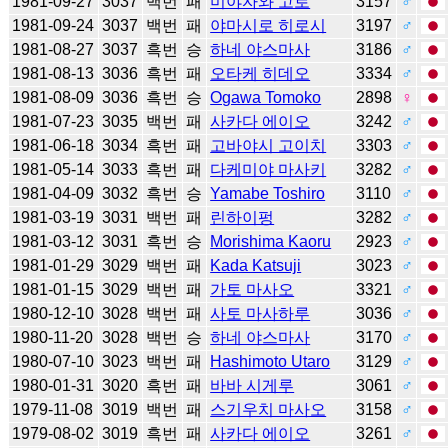
1981-09-27
3037
백번
패
미야자와 고로
3157
♂
1981-09-24
3037
백번
패
야마시로 히로시
3197
♂
1981-08-27
3037
흑번
승
하네 야스마사
3186
♂
1981-08-13
3036
흑번
패
오타케 히데오
3334
♂
1981-08-09
3036
흑번
승
Ogawa Tomoko
2898
♀
1981-07-23
3035
백번
패
사카다 에이오
3242
♂
1981-06-18
3034
흑번
패
고바야시 고이치
3303
♂
1981-05-14
3033
흑번
패
다케미야 마사키
3282
♂
1981-04-09
3032
흑번
승
Yamabe Toshiro
3110
♂
1981-03-19
3031
백번
패
린하이펑
3282
♂
1981-03-12
3031
흑번
승
Morishima Kaoru
2923
♂
1981-01-29
3029
백번
패
Kada Katsuji
3023
♂
1981-01-15
3029
백번
패
가토 마사오
3321
♂
1980-12-10
3028
백번
패
사토 마사하루
3036
♂
1980-11-20
3028
백번
승
하네 야스마사
3170
♂
1980-07-10
3023
백번
패
Hashimoto Utaro
3129
♂
1980-01-31
3020
흑번
패
바바 시게루
3061
♂
1979-11-08
3019
백번
패
스기우치 마사오
3158
♂
1979-08-02
3019
흑번
패
사카다 에이오
3261
♂