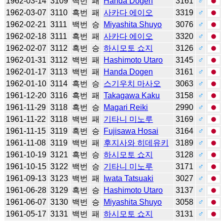
1962-03-14
3109
백번
패
Handa Dogen
3161
♂
1962-03-07
3110
흑번
패
사카다 에이오
3319
♂
1962-02-21
3111
백번
승
Miyashita Shuyo
3076
♂
1962-02-18
3111
흑번
패
사카다 에이오
3320
♂
1962-02-07
3112
흑번
승
하시모토 쇼지
3126
♂
1962-01-31
3112
백번
패
Hashimoto Utaro
3145
♂
1962-01-17
3113
백번
패
Handa Dogen
3161
♂
1962-01-10
3114
흑번
승
스기우치 마사오
3063
♂
1961-12-20
3116
흑번
패
Takagawa Kaku
3158
♂
1961-11-29
3118
흑번
승
Magari Reiki
2990
♂
1961-11-22
3118
백번
패
기타니 미노루
3169
♂
1961-11-15
3119
흑번
승
Fujisawa Hosai
3164
♂
1961-11-08
3119
백번
패
후지사와 히데유키
3189
♂
1961-10-19
3121
흑번
승
하시모토 쇼지
3128
♂
1961-10-15
3122
백번
승
기타니 미노루
3171
♂
1961-09-13
3123
백번
패
Iwata Tatsuaki
3027
♂
1961-06-28
3129
흑번
승
Hashimoto Utaro
3137
♂
1961-06-07
3130
백번
승
Miyashita Shuyo
3058
♂
1961-05-17
3131
백번
패
하시모토 쇼지
3131
♂