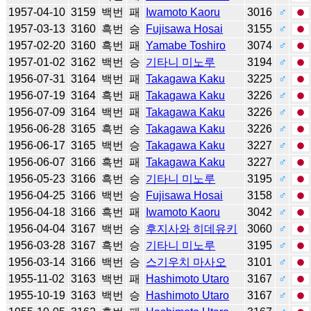
1957-04-10
3159
백번
패
Iwamoto Kaoru
3016
♂
1957-03-13
3160
흑번
승
Fujisawa Hosai
3155
♂
1957-02-20
3160
흑번
패
Yamabe Toshiro
3074
♂
1957-01-02
3162
백번
승
기타니 미노루
3194
♂
1956-07-31
3164
백번
패
Takagawa Kaku
3225
♂
1956-07-19
3164
흑번
패
Takagawa Kaku
3226
♂
1956-07-09
3164
백번
패
Takagawa Kaku
3226
♂
1956-06-28
3165
흑번
승
Takagawa Kaku
3226
♂
1956-06-17
3165
백번
승
Takagawa Kaku
3227
♂
1956-06-07
3166
흑번
패
Takagawa Kaku
3227
♂
1956-05-23
3166
흑번
승
기타니 미노루
3195
♂
1956-04-25
3166
백번
승
Fujisawa Hosai
3158
♂
1956-04-18
3166
흑번
패
Iwamoto Kaoru
3042
♂
1956-04-04
3167
백번
승
후지사와 히데유키
3060
♂
1956-03-28
3167
흑번
승
기타니 미노루
3195
♂
1956-03-14
3166
백번
승
스기우치 마사오
3101
♂
1955-11-02
3163
백번
패
Hashimoto Utaro
3167
♂
1955-10-19
3163
백번
승
Hashimoto Utaro
3167
♂