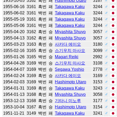
1955-10-05
3162
흑번
패
Hashimoto Utaro
3167
♂
1955-06-16
3161
흑번
패
Takagawa Kaku
3244
♂
1955-06-02
3161
백번
패
Takagawa Kaku
3244
♂
1955-05-19
3161
흑번
패
Takagawa Kaku
3244
♂
1955-05-06
3161
백번
패
Takagawa Kaku
3244
♂
1955-04-20
3162
흑번
승
Miyashita Shuyo
3057
♂
1955-04-13
3162
흑번
패
Miyashita Shuyo
3057
♂
1955-03-23
3163
흑번
승
사카다 에이오
3180
♂
1955-02-16
3165
흑번
승
스기우치 마사오
3099
♂
1955-01-26
3165
백번
승
Magari Reiki
2992
♂
1954-04-28
3169
백번
승
스기우치 마사오
3108
♂
1954-04-07
3169
백번
승
Segawa Yoshio
2778
♂
1954-02-24
3169
흑번
승
사카다 에이오
3169
♂
1954-02-03
3169
백번
패
Hashimoto Utaro
3153
♂
1954-01-31
3169
흑번
승
Takagawa Kaku
3243
♂
1954-01-13
3168
흑번
패
Miyashita Shuyo
3058
♂
1953-12-13
3168
흑번
승
기타니 미노루
3177
♂
1953-10-04
3167
흑번
승
Hashimoto Utaro
3154
♂
1951-11-21
3149
백번
패
Takagawa Kaku
3241
♂