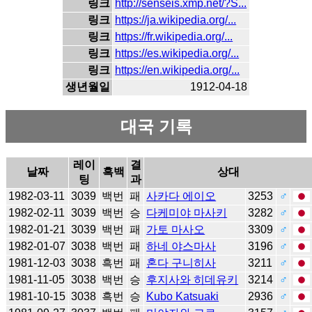
링크
http://senseis.xmp.net/?S...
링크
https://ja.wikipedia.org/...
링크
https://fr.wikipedia.org/...
링크
https://es.wikipedia.org/...
링크
https://en.wikipedia.org/...
생년월일
1912-04-18
대국 기록
레이
결
날짜
흑백
상대
팅
과
1982-03-11
3039
백번
패
사카다 에이오
3253
♂
1982-02-11
3039
백번
승
다케미야 마사키
3282
♂
1982-01-21
3039
백번
패
가토 마사오
3309
♂
1982-01-07
3038
백번
패
하네 야스마사
3196
♂
1981-12-03
3038
흑번
패
혼다 구니히사
3211
♂
1981-11-05
3038
백번
승
후지사와 히데유키
3214
♂
1981-10-15
3038
흑번
승
Kubo Katsuaki
2936
♂