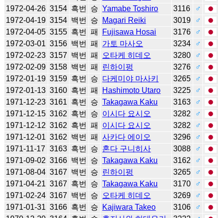
1972-04-26
3154
흑번
승
Yamabe Toshiro
3116
♂
1972-04-19
3154
백번
승
Magari Reiki
3019
♂
1972-04-05
3155
흑번
패
Fujisawa Hosai
3176
♂
1972-03-01
3156
백번
패
가토 마사오
3234
♂
1972-02-23
3157
백번
패
오타케 히데오
3280
♂
1972-02-09
3158
백번
패
린하이펑
3276
♂
1972-01-19
3159
흑번
승
다케미야 마사키
3265
♂
1972-01-13
3160
흑번
패
Hashimoto Utaro
3225
♂
1971-12-23
3161
흑번
승
Takagawa Kaku
3163
♂
1971-12-15
3162
흑번
승
이시다 요시오
3282
♂
1971-12-12
3162
흑번
패
이시다 요시오
3282
♂
1971-12-01
3162
백번
패
사카다 에이오
3296
♂
1971-11-17
3163
흑번
승
혼다 구니히사
3088
♂
1971-09-02
3166
백번
승
Takagawa Kaku
3162
♂
1971-08-04
3167
백번
승
린하이펑
3265
♂
1971-04-21
3167
흑번
승
Takagawa Kaku
3170
♂
1971-02-24
3167
백번
승
오타케 히데오
3269
♂
1971-01-31
3166
흑번
승
Kajiwara Takeo
3106
♂