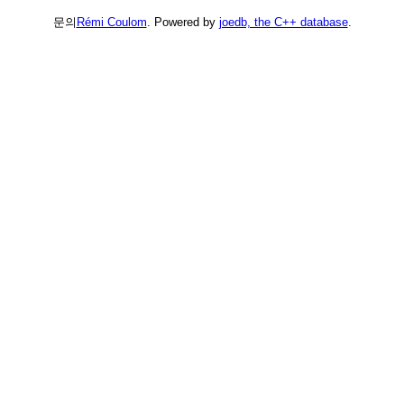
문의
Rémi Coulom
. Powered by
joedb, the C++ database
.