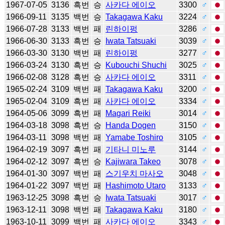
1967-07-05
3136
흑번
승
사카다 에이오
3300
♂
1966-09-11
3135
백번
승
Takagawa Kaku
3224
♂
1966-07-28
3133
백번
패
린하이펑
3286
♂
1966-06-30
3133
흑번
승
Iwata Tatsuaki
3039
♂
1966-03-30
3130
백번
패
린하이펑
3277
♂
1966-03-24
3130
흑번
승
Kubouchi Shuchi
3025
♂
1966-02-08
3128
흑번
승
사카다 에이오
3311
♂
1965-02-24
3109
백번
패
Takagawa Kaku
3200
♂
1965-02-04
3109
흑번
패
사카다 에이오
3334
♂
1964-05-06
3099
흑번
패
Magari Reiki
3014
♂
1964-03-18
3098
흑번
승
Handa Dogen
3150
♂
1964-03-11
3098
백번
패
Yamabe Toshiro
3105
♂
1964-02-19
3097
흑번
패
기타니 미노루
3144
♂
1964-02-12
3097
흑번
승
Kajiwara Takeo
3078
♂
1964-01-30
3097
백번
패
스기우치 마사오
3048
♂
1964-01-22
3097
백번
패
Hashimoto Utaro
3133
♂
1963-12-25
3098
흑번
승
Iwata Tatsuaki
3017
♂
1963-12-11
3098
백번
패
Takagawa Kaku
3180
♂
1963-10-11
3099
백번
패
사카다 에이오
3343
♂