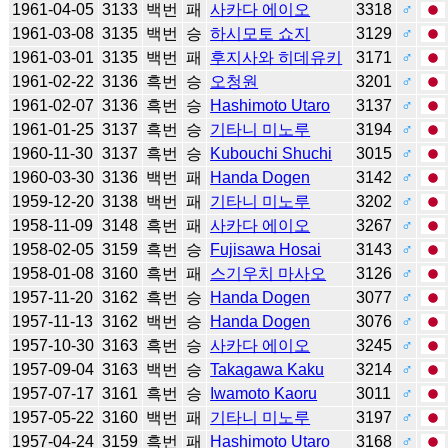
1961-04-05
3133
백번
패
사카다 에이오
3318
♂
1961-03-08
3135
백번
승
하시모토 쇼지
3129
♂
1961-03-01
3135
백번
패
후지사와 히데유키
3171
♂
1961-02-22
3136
흑번
승
오청원
3201
♂
1961-02-07
3136
흑번
승
Hashimoto Utaro
3137
♂
1961-01-25
3137
흑번
승
기타니 미노루
3194
♂
1960-11-30
3137
흑번
승
Kubouchi Shuchi
3015
♂
1960-03-30
3136
백번
패
Handa Dogen
3142
♂
1959-12-20
3138
백번
패
기타니 미노루
3202
♂
1958-11-09
3148
흑번
패
사카다 에이오
3267
♂
1958-02-05
3159
흑번
승
Fujisawa Hosai
3143
♂
1958-01-08
3160
흑번
패
스기우치 마사오
3126
♂
1957-11-20
3162
흑번
승
Handa Dogen
3077
♂
1957-11-13
3162
백번
승
Handa Dogen
3076
♂
1957-10-30
3163
흑번
승
사카다 에이오
3245
♂
1957-09-04
3163
백번
승
Takagawa Kaku
3214
♂
1957-07-17
3161
흑번
승
Iwamoto Kaoru
3011
♂
1957-05-22
3160
백번
패
기타니 미노루
3197
♂
1957-04-24
3159
흑번
패
Hashimoto Utaro
3168
♂