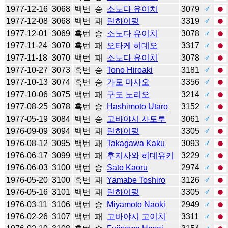
1977-12-16
3068
백번
승
소노다 유이치
3079
♂
1977-12-08
3068
백번
패
린하이펑
3319
♂
1977-12-01
3069
흑번
승
소노다 유이치
3078
♂
1977-11-24
3070
흑번
패
오타케 히데오
3317
♂
1977-11-18
3070
백번
패
소노다 유이치
3078
♂
1977-10-27
3073
흑번
승
Tono Hiroaki
3181
♂
1977-10-13
3074
흑번
승
가토 마사오
3356
♂
1977-10-06
3075
백번
패
구도 노리오
3214
♂
1977-08-25
3078
흑번
승
Hashimoto Utaro
3152
♂
1977-05-19
3084
백번
승
고바야시 사토루
3061
♂
1976-09-09
3094
백번
패
린하이펑
3305
♂
1976-08-12
3095
백번
패
Takagawa Kaku
3093
♂
1976-06-17
3099
백번
패
후지사와 히데유키
3229
♂
1976-06-03
3100
백번
승
Sato Kaoru
2974
♂
1976-05-20
3100
흑번
패
Yamabe Toshiro
3126
♂
1976-05-16
3101
백번
패
린하이펑
3305
♂
1976-03-11
3106
백번
승
Miyamoto Naoki
2949
♂
1976-02-26
3107
백번
패
고바야시 고이치
3311
♂