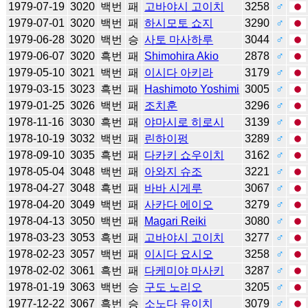
1979-07-19
3020
백번
패
고바야시 고이치
3258
♂
1979-07-01
3020
백번
패
하시모토 쇼지
3290
♂
1979-06-28
3020
백번
승
사토 마사하루
3044
♂
1979-06-07
3020
흑번
패
Shimohira Akio
2878
♂
1979-05-10
3021
백번
패
이시다 아키라
3179
♂
1979-03-15
3023
흑번
패
Hashimoto Yoshimi
3005
♂
1979-01-25
3026
백번
패
조치훈
3296
♂
1978-11-16
3030
흑번
패
야마시로 히로시
3139
♂
1978-10-19
3032
백번
패
린하이펑
3289
♂
1978-09-10
3035
흑번
패
다카키 쇼우이치
3162
♂
1978-05-04
3048
백번
패
아와지 슈조
3221
♂
1978-04-27
3048
흑번
패
바바 시게루
3067
♂
1978-04-20
3049
백번
패
사카다 에이오
3279
♂
1978-04-13
3050
백번
패
Magari Reiki
3080
♂
1978-03-23
3053
흑번
패
고바야시 고이치
3277
♂
1978-02-23
3057
백번
패
이시다 요시오
3258
♂
1978-02-02
3061
흑번
패
다케미야 마사키
3287
♂
1978-01-19
3063
백번
승
구도 노리오
3205
♂
1977-12-22
3067
흑번
승
소노다 유이치
3079
♂