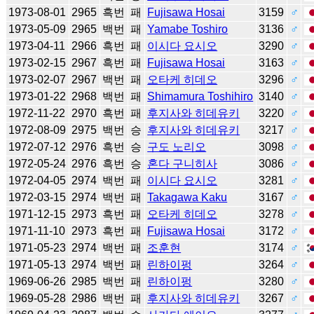
1973-08-01
2965
흑번
패
Fujisawa Hosai
3159
♂
1973-05-09
2965
백번
패
Yamabe Toshiro
3136
♂
1973-04-11
2966
흑번
패
이시다 요시오
3290
♂
1973-02-15
2967
흑번
패
Fujisawa Hosai
3163
♂
1973-02-07
2967
백번
패
오타케 히데오
3296
♂
1973-01-22
2968
백번
패
Shimamura Toshihiro
3140
♂
1972-11-22
2970
흑번
패
후지사와 히데유키
3220
♂
1972-08-09
2975
백번
승
후지사와 히데유키
3217
♂
1972-07-12
2976
흑번
승
구도 노리오
3098
♂
1972-05-24
2976
흑번
승
혼다 구니히사
3086
♂
1972-04-05
2974
백번
패
이시다 요시오
3281
♂
1972-03-15
2974
백번
패
Takagawa Kaku
3167
♂
1971-12-15
2973
흑번
패
오타케 히데오
3278
♂
1971-11-10
2973
흑번
패
Fujisawa Hosai
3172
♂
1971-05-23
2974
백번
패
조훈현
3174
♂
1971-05-13
2974
백번
패
린하이펑
3264
♂
1969-06-26
2985
백번
패
린하이펑
3280
♂
1969-05-28
2986
백번
패
후지사와 히데유키
3267
♂