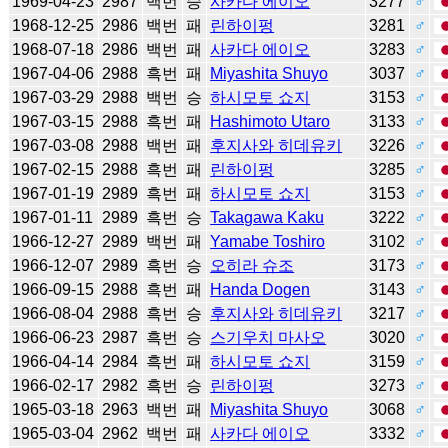
1969-04-23
2987
백번
승
사카다 에이오
3277
♂
1968-12-25
2986
백번
패
린하이펑
3281
♂
1968-07-18
2986
백번
패
사카다 에이오
3283
♂
1967-04-06
2988
흑번
패
Miyashita Shuyo
3037
♂
1967-03-29
2988
백번
승
하시모토 쇼지
3153
♂
1967-03-15
2988
흑번
패
Hashimoto Utaro
3133
♂
1967-03-08
2988
백번
패
후지사와 히데유키
3226
♂
1967-02-15
2988
흑번
패
린하이펑
3285
♂
1967-01-19
2989
흑번
패
하시모토 쇼지
3153
♂
1967-01-11
2989
흑번
승
Takagawa Kaku
3222
♂
1966-12-27
2989
백번
패
Yamabe Toshiro
3102
♂
1966-12-07
2989
흑번
승
오히라 슈조
3173
♂
1966-09-15
2988
흑번
패
Handa Dogen
3143
♂
1966-08-04
2988
흑번
승
후지사와 히데유키
3217
♂
1966-06-23
2987
흑번
승
스기우치 마사오
3020
♂
1966-04-14
2984
흑번
패
하시모토 쇼지
3159
♂
1966-02-17
2982
흑번
승
린하이펑
3273
♂
1965-03-18
2963
백번
패
Miyashita Shuyo
3068
♂
1965-03-04
2962
백번
패
사카다 에이오
3332
♂