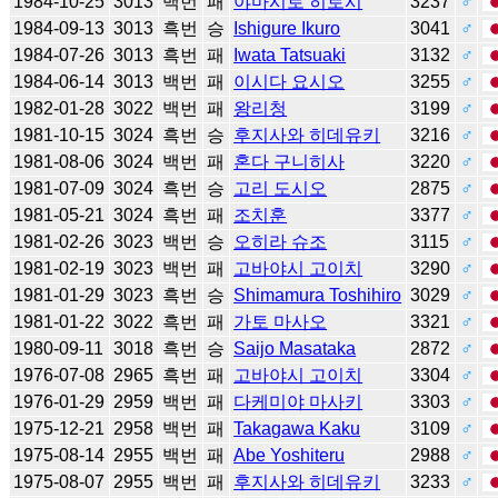
1984-10-25
3013
백번
패
야마시로 히로시
3237
♂
1984-09-13
3013
흑번
승
Ishigure Ikuro
3041
♂
1984-07-26
3013
흑번
패
Iwata Tatsuaki
3132
♂
1984-06-14
3013
백번
패
이시다 요시오
3255
♂
1982-01-28
3022
백번
패
왕리청
3199
♂
1981-10-15
3024
흑번
승
후지사와 히데유키
3216
♂
1981-08-06
3024
백번
패
혼다 구니히사
3220
♂
1981-07-09
3024
흑번
승
고리 도시오
2875
♂
1981-05-21
3024
흑번
패
조치훈
3377
♂
1981-02-26
3023
백번
승
오히라 슈조
3115
♂
1981-02-19
3023
백번
패
고바야시 고이치
3290
♂
1981-01-29
3023
흑번
승
Shimamura Toshihiro
3029
♂
1981-01-22
3022
흑번
패
가토 마사오
3321
♂
1980-09-11
3018
흑번
승
Saijo Masataka
2872
♂
1976-07-08
2965
흑번
패
고바야시 고이치
3304
♂
1976-01-29
2959
백번
패
다케미야 마사키
3303
♂
1975-12-21
2958
백번
패
Takagawa Kaku
3109
♂
1975-08-14
2955
백번
패
Abe Yoshiteru
2988
♂
1975-08-07
2955
백번
패
후지사와 히데유키
3233
♂