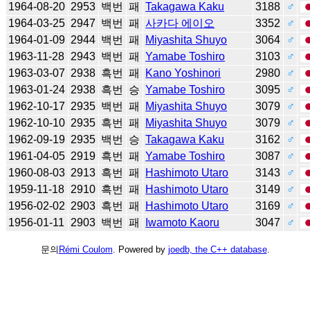
1964-08-20
2953
백번
패
Takagawa Kaku
3188
♂
1964-03-25
2947
백번
패
사카다 에이오
3352
♂
1964-01-09
2944
백번
패
Miyashita Shuyo
3064
♂
1963-11-28
2943
백번
패
Yamabe Toshiro
3103
♂
1963-03-07
2938
흑번
패
Kano Yoshinori
2980
♂
1963-01-24
2938
흑번
승
Yamabe Toshiro
3095
♂
1962-10-17
2935
백번
패
Miyashita Shuyo
3079
♂
1962-10-10
2935
흑번
패
Miyashita Shuyo
3079
♂
1962-09-19
2935
백번
승
Takagawa Kaku
3162
♂
1961-04-05
2919
흑번
패
Yamabe Toshiro
3087
♂
1960-08-03
2913
흑번
패
Hashimoto Utaro
3143
♂
1959-11-18
2910
흑번
패
Hashimoto Utaro
3149
♂
1956-02-02
2903
흑번
패
Hashimoto Utaro
3169
♂
1956-01-11
2903
백번
패
Iwamoto Kaoru
3047
♂
문의
Rémi Coulom
. Powered by
joedb, the C++ database
.