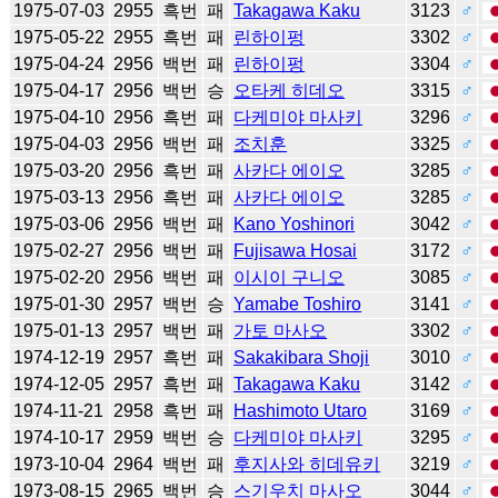
1975-07-03
2955
흑번
패
Takagawa Kaku
3123
♂
1975-05-22
2955
흑번
패
린하이펑
3302
♂
1975-04-24
2956
백번
패
린하이펑
3304
♂
1975-04-17
2956
백번
승
오타케 히데오
3315
♂
1975-04-10
2956
흑번
패
다케미야 마사키
3296
♂
1975-04-03
2956
백번
패
조치훈
3325
♂
1975-03-20
2956
흑번
패
사카다 에이오
3285
♂
1975-03-13
2956
흑번
패
사카다 에이오
3285
♂
1975-03-06
2956
백번
패
Kano Yoshinori
3042
♂
1975-02-27
2956
백번
패
Fujisawa Hosai
3172
♂
1975-02-20
2956
백번
패
이시이 구니오
3085
♂
1975-01-30
2957
백번
승
Yamabe Toshiro
3141
♂
1975-01-13
2957
백번
패
가토 마사오
3302
♂
1974-12-19
2957
흑번
패
Sakakibara Shoji
3010
♂
1974-12-05
2957
흑번
패
Takagawa Kaku
3142
♂
1974-11-21
2958
흑번
패
Hashimoto Utaro
3169
♂
1974-10-17
2959
백번
승
다케미야 마사키
3295
♂
1973-10-04
2964
백번
패
후지사와 히데유키
3219
♂
1973-08-15
2965
백번
승
스기우치 마사오
3044
♂