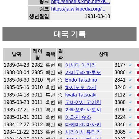
링크
http://senseis.xmp.net/?K...
링크
https://ja.wikipedia.org/...
생년월일
1931-03-18
대국 기록
레이
결
날짜
흑백
상대
팅
과
1989-04-23
2982
흑번
패
이시다 아키라
3177
♂
1988-08-04
2985
백번
패
가미무라 하루오
3086
♂
1985-06-30
3010
백번
승
Endo Takahiro
2841
♂
1985-05-16
3010
흑번
패
하시모토 쇼지
3240
♂
1985-04-18
3011
흑번
승
Iwata Tatsuaki
3112
♂
1985-03-28
3011
흑번
패
고바야시 고이치
3388
♂
1985-02-21
3011
백번
패
가타오카 사토시
3196
♂
1985-01-31
3011
흑번
패
아와지 슈조
3224
♂
1984-12-27
3012
백번
패
다케미야 마사키
3346
♂
1984-11-22
3013
흑번
승
시라이시 유타카
3085
♂