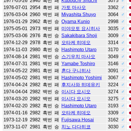
1977-05-26
2940
흑번
패
Kubouchi Shuchi
3075
♂
1976-07-01
2954
흑번
패
가토 마사오
3362
♂
1976-03-04
2960
백번
패
Miyashita Shuyo
3064
♂
1976-01-29
2962
흑번
승
Oyama Kunio
2998
♂
1975-05-01
2973
백번
패
미야모토 요시히사
3035
♂
1975-03-06
2976
흑번
승
Sakakibara Shoji
3009
♂
1974-12-29
2978
흑번
패
오타케 히데오
3314
♂
1974-11-03
2980
흑번
승
Hashimoto Utaro
3170
♂
1974-08-14
2981
백번
승
스기우치 마사오
3049
♂
1974-07-31
2981
백번
패
Yamabe Toshiro
3146
♂
1974-05-22
2981
흑번
패
혼다 구니히사
3091
♂
1974-05-02
2981
백번
패
Hashimoto Yoshimi
3067
♂
1974-04-24
2982
흑번
패
후지사와 히데유키
3224
♂
1974-04-04
2982
백번
승
이시다 요시오
3274
♂
1974-03-20
2982
백번
패
이시다 요시오
3275
♂
1974-02-20
2982
흑번
승
Hashimoto Utaro
3193
♂
1974-01-16
2982
흑번
패
오타케 히데오
3309
♂
1973-12-19
2982
백번
패
Fujisawa Hosai
3162
♂
1973-11-07
2981
흑번
승
치노 다다히코
3030
♂