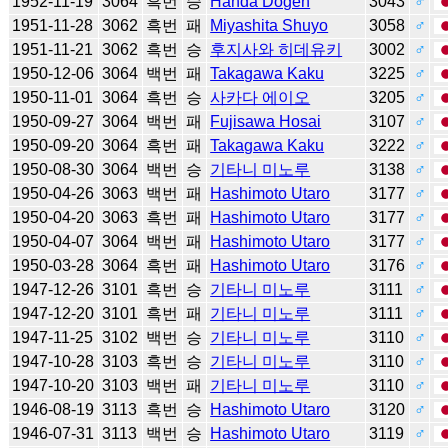
1952-11-19
3064
흑번
승
Handa Dogen
3043
♂
1951-11-28
3062
흑번
패
Miyashita Shuyo
3058
♂
1951-11-21
3062
흑번
승
후지사와 히데유키
3002
♂
1950-12-06
3064
백번
패
Takagawa Kaku
3225
♂
1950-11-01
3064
흑번
승
사카다 에이오
3205
♂
1950-09-27
3064
백번
패
Fujisawa Hosai
3107
♂
1950-09-20
3064
흑번
패
Takagawa Kaku
3222
♂
1950-08-30
3064
백번
승
기타니 미노루
3138
♂
1950-04-26
3063
백번
패
Hashimoto Utaro
3177
♂
1950-04-20
3063
흑번
패
Hashimoto Utaro
3177
♂
1950-04-07
3064
백번
패
Hashimoto Utaro
3177
♂
1950-03-28
3064
흑번
패
Hashimoto Utaro
3176
♂
1947-12-26
3101
흑번
승
기타니 미노루
3111
♂
1947-12-20
3101
흑번
패
기타니 미노루
3111
♂
1947-11-25
3102
백번
승
기타니 미노루
3110
♂
1947-10-28
3103
흑번
승
기타니 미노루
3110
♂
1947-10-20
3103
백번
패
기타니 미노루
3110
♂
1946-08-19
3113
흑번
승
Hashimoto Utaro
3120
♂
1946-07-31
3113
백번
승
Hashimoto Utaro
3119
♂