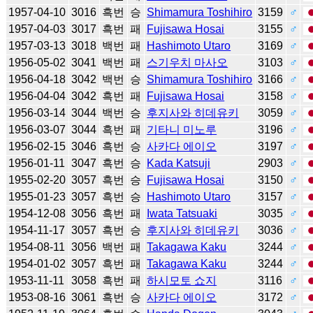
1957-04-10
3016
흑번
승
Shimamura Toshihiro
3159
♂
1957-04-03
3017
흑번
패
Fujisawa Hosai
3155
♂
1957-03-13
3018
백번
패
Hashimoto Utaro
3169
♂
1956-05-02
3041
백번
패
스기우치 마사오
3103
♂
1956-04-18
3042
백번
승
Shimamura Toshihiro
3166
♂
1956-04-04
3042
흑번
패
Fujisawa Hosai
3158
♂
1956-03-14
3044
백번
승
후지사와 히데유키
3059
♂
1956-03-07
3044
흑번
패
기타니 미노루
3196
♂
1956-02-15
3046
흑번
승
사카다 에이오
3197
♂
1956-01-11
3047
흑번
승
Kada Katsuji
2903
♂
1955-02-20
3057
흑번
승
Fujisawa Hosai
3150
♂
1955-01-23
3057
흑번
승
Hashimoto Utaro
3157
♂
1954-12-08
3056
흑번
패
Iwata Tatsuaki
3035
♂
1954-11-17
3057
흑번
승
후지사와 히데유키
3036
♂
1954-08-11
3056
백번
패
Takagawa Kaku
3244
♂
1954-01-02
3057
흑번
패
Takagawa Kaku
3244
♂
1953-11-11
3058
흑번
패
하시모토 쇼지
3116
♂
1953-08-16
3061
흑번
승
사카다 에이오
3172
♂