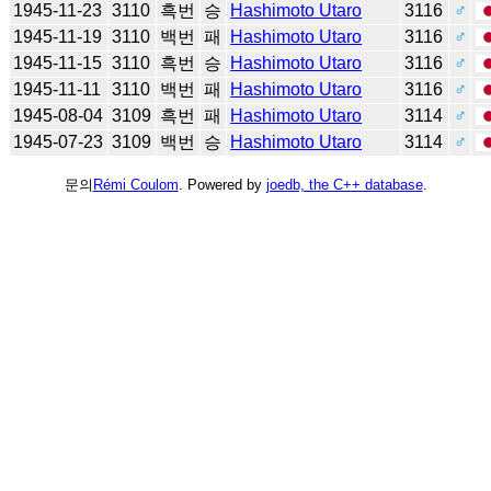
1945-11-23
3110
흑번
승
Hashimoto Utaro
3116
♂
1945-11-19
3110
백번
패
Hashimoto Utaro
3116
♂
1945-11-15
3110
흑번
승
Hashimoto Utaro
3116
♂
1945-11-11
3110
백번
패
Hashimoto Utaro
3116
♂
1945-08-04
3109
흑번
패
Hashimoto Utaro
3114
♂
1945-07-23
3109
백번
승
Hashimoto Utaro
3114
♂
문의
Rémi Coulom
. Powered by
joedb, the C++ database
.