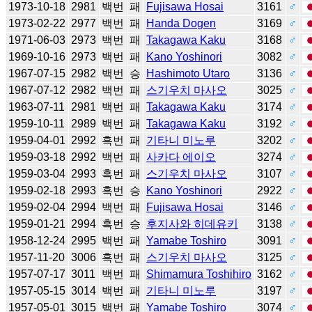
1973-10-18
2981
백번
패
Fujisawa Hosai
3161
♂
1973-02-22
2977
백번
패
Handa Dogen
3169
♂
1971-06-03
2973
백번
패
Takagawa Kaku
3168
♂
1969-10-16
2973
백번
패
Kano Yoshinori
3082
♂
1967-07-15
2982
백번
승
Hashimoto Utaro
3136
♂
1967-07-12
2982
백번
패
스기우치 마사오
3025
♂
1963-07-11
2981
백번
패
Takagawa Kaku
3174
♂
1959-10-11
2989
백번
패
Takagawa Kaku
3192
♂
1959-04-01
2992
흑번
패
기타니 미노루
3202
♂
1959-03-18
2992
백번
패
사카다 에이오
3274
♂
1959-03-04
2993
흑번
패
스기우치 마사오
3107
♂
1959-02-18
2993
흑번
승
Kano Yoshinori
2922
♂
1959-02-04
2994
백번
패
Fujisawa Hosai
3146
♂
1959-01-21
2994
흑번
승
후지사와 히데유키
3138
♂
1958-12-24
2995
백번
패
Yamabe Toshiro
3091
♂
1957-11-20
3006
흑번
패
스기우치 마사오
3125
♂
1957-07-17
3011
백번
패
Shimamura Toshihiro
3162
♂
1957-05-15
3014
백번
패
기타니 미노루
3197
♂
1957-05-01
3015
백번
패
Yamabe Toshiro
3074
♂