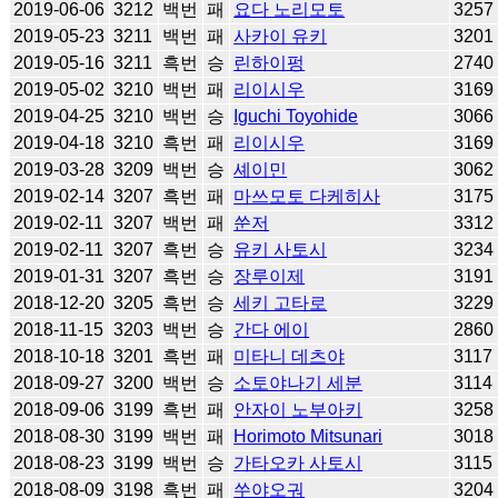
2019-06-06
3212
백번
패
요다 노리모토
3257
2019-05-23
3211
백번
패
사카이 유키
3201
2019-05-16
3211
흑번
승
린하이펑
2740
2019-05-02
3210
백번
패
리이시우
3169
2019-04-25
3210
백번
승
Iguchi Toyohide
3066
2019-04-18
3210
흑번
패
리이시우
3169
2019-03-28
3209
백번
승
셰이민
3062
2019-02-14
3207
흑번
패
마쓰모토 다케히사
3175
2019-02-11
3207
백번
패
쑨저
3312
2019-02-11
3207
흑번
승
유키 사토시
3234
2019-01-31
3207
흑번
승
장루이제
3191
2018-12-20
3205
흑번
승
세키 고타로
3229
2018-11-15
3203
백번
승
간다 에이
2860
2018-10-18
3201
흑번
패
미타니 데츠야
3117
2018-09-27
3200
백번
승
소토야나기 세분
3114
2018-09-06
3199
흑번
패
안자이 노부아키
3258
2018-08-30
3199
백번
패
Horimoto Mitsunari
3018
2018-08-23
3199
백번
승
가타오카 사토시
3115
2018-08-09
3198
흑번
패
쑤야오궈
3204