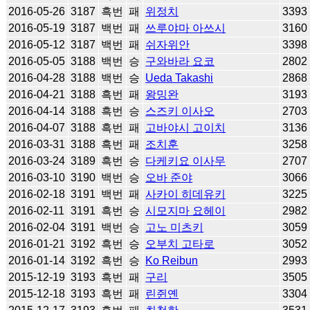
2016-05-26
3187
흑번
패
위정치
3393
2016-05-19
3187
백번
패
쓰루야마 아쓰시
3160
2016-05-12
3187
백번
패
쉬자위안
3398
2016-05-05
3188
백번
승
구와바라 요코
2802
2016-04-28
3188
백번
승
Ueda Takashi
2868
2016-04-21
3188
흑번
패
왕밍완
3193
2016-04-14
3188
흑번
승
스즈키 이사오
2703
2016-04-07
3188
흑번
패
고바야시 고이치
3136
2016-03-31
3188
흑번
패
조치훈
3258
2016-03-24
3189
흑번
승
다케키요 이사무
2707
2016-03-10
3190
백번
승
오바 준야
3066
2016-02-18
3191
백번
패
사카이 히데유키
3225
2016-02-11
3191
흑번
승
시모지마 요헤이
2982
2016-02-04
3191
백번
승
고노 미츠키
3059
2016-01-21
3192
흑번
승
오부치 고타로
3052
2016-01-14
3192
흑번
승
Ko Reibun
2993
2015-12-19
3193
흑번
패
구리
3505
2015-12-18
3193
흑번
패
린쥔옌
3304