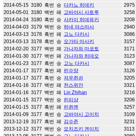
2014-05-15
3180
흑번
승
다카노 히데키
2975
2014-05-01
3180
백번
패
고바야시 사토루
3258
2014-04-24
3180
흑번
승
사카이 히데유키
3208
2014-04-03
3179
백번
승
하네 야스마사
2940
2014-03-13
3178
흑번
패
고노 다카시
3086
2014-03-13
3178
흑번
승
오가타 마사키
3157
2014-02-20
3177
백번
패
가나자와 마코토
3171
2014-01-30
3177
백번
패
가나자와 히데오
3123
2014-01-23
3177
흑번
승
고노 다카시
3087
2014-01-17
3177
흑번
패
린수양
3126
2014-01-17
3177
흑번
승
저우쥔쉰
3205
2014-01-16
3177
백번
패
천스위안
3321
2014-01-16
3177
백번
패
Lin Zhihan
3216
2014-01-15
3177
백번
승
린리샹
3206
2014-01-15
3177
흑번
패
린쥔옌
3257
2014-01-09
3177
흑번
승
고바야시 고이치
3109
2013-12-19
3177
흑번
패
김수준
3231
2013-12-12
3177
백번
승
모치즈키 겐이치
3113