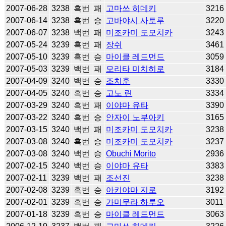
2007-06-28
3238
흑번
패
고마쓰 히데키
3216
2007-06-14
3238
흑번
승
고바야시 사토루
3220
2007-06-07
3238
백번
패
미조카미 도모치카
3243
2007-05-24
3239
흑번
패
장쉬
3461
2007-05-10
3239
흑번
승
마이클 레드먼드
3059
2007-05-03
3239
백번
패
모리타 미치히로
3184
2007-04-09
3240
백번
승
조치훈
3330
2007-04-05
3240
흑번
승
고노 린
3334
2007-03-29
3240
흑번
패
이야마 유타
3390
2007-03-22
3240
흑번
승
안자이 노부아키
3165
2007-03-15
3240
백번
패
미조카미 도모치카
3238
2007-03-08
3240
흑번
승
미조카미 도모치카
3237
2007-03-08
3240
백번
승
Obuchi Morito
2936
2007-02-15
3240
백번
승
이야마 유타
3383
2007-02-11
3239
백번
패
조선진
3238
2007-02-08
3239
흑번
승
아키야마 지로
3192
2007-02-01
3239
흑번
승
가미무라 하루오
3011
2007-01-18
3239
흑번
승
마이클 레드먼드
3063