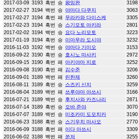
2017-03-09
3193
흑번
승
왕밍완
3198
2017-02-27
3194
백번
승
야마다 다쿠지
3063
2017-02-27
3194
흑번
패
무라카와 다이스케
3305
2017-02-23
3194
흑번
승
스기모토 아키라
2801
2017-02-02
3194
백번
승
요다 노리모토
3223
2017-01-19
3194
흑번
승
이마무라 도시야
3232
2016-11-03
3192
백번
승
야마다 기미오
3153
2016-09-22
3190
흑번
승
호시노 마사키
2972
2016-09-15
3190
흑번
패
아키야마 지로
3252
2016-09-08
3190
흑번
패
김수준
3206
2016-09-01
3189
백번
패
린한제
3260
2016-08-11
3189
흑번
승
스즈키 신지
3259
2016-08-04
3189
백번
패
쓰루야마 아쓰시
3166
2016-07-21
3189
백번
승
후지사와 카즈나리
2871
2016-07-14
3189
흑번
승
오바 준야
3070
2016-07-07
3189
백번
승
미조카미 도모치카
3190
2016-06-23
3188
흑번
승
스기우치 마사오
2770
2016-06-09
3188
흑번
패
이다 아쓰시
3309
2016-06-02
3188
백번
패
쑨저
3255