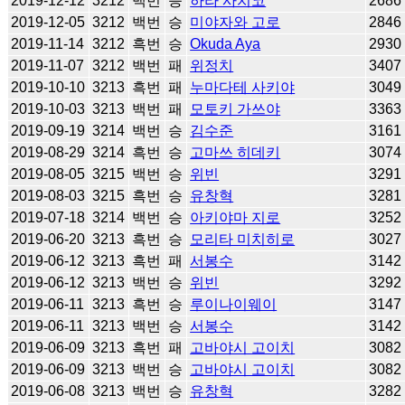
2019-12-12
3212
백번
승
하라 사치코
2686
2019-12-05
3212
백번
승
미야자와 고로
2846
2019-11-14
3212
흑번
승
Okuda Aya
2930
2019-11-07
3212
백번
패
위정치
3407
2019-10-10
3213
흑번
패
누마다테 사키야
3049
2019-10-03
3213
백번
패
모토키 가쓰야
3363
2019-09-19
3214
백번
승
김수준
3161
2019-08-29
3214
흑번
승
고마쓰 히데키
3074
2019-08-05
3215
백번
승
위빈
3291
2019-08-03
3215
흑번
승
유창혁
3281
2019-07-18
3214
백번
승
아키야마 지로
3252
2019-06-20
3213
흑번
승
모리타 미치히로
3027
2019-06-12
3213
흑번
패
서봉수
3142
2019-06-12
3213
백번
승
위빈
3292
2019-06-11
3213
흑번
승
루이나이웨이
3147
2019-06-11
3213
백번
승
서봉수
3142
2019-06-09
3213
흑번
패
고바야시 고이치
3082
2019-06-09
3213
백번
승
고바야시 고이치
3082
2019-06-08
3213
백번
승
유창혁
3282