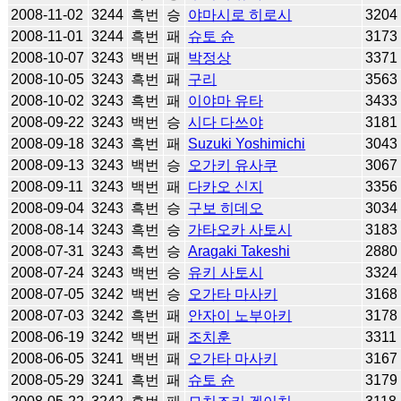
2008-11-02
3244
흑번
승
야마시로 히로시
3204
2008-11-01
3244
흑번
패
슈토 슌
3173
2008-10-07
3243
백번
패
박정상
3371
2008-10-05
3243
흑번
패
구리
3563
2008-10-02
3243
흑번
패
이야마 유타
3433
2008-09-22
3243
백번
승
시다 다쓰야
3181
2008-09-18
3243
흑번
패
Suzuki Yoshimichi
3043
2008-09-13
3243
백번
승
오가키 유사쿠
3067
2008-09-11
3243
백번
패
다카오 신지
3356
2008-09-04
3243
흑번
승
구보 히데오
3034
2008-08-14
3243
흑번
승
가타오카 사토시
3183
2008-07-31
3243
흑번
승
Aragaki Takeshi
2880
2008-07-24
3243
백번
승
유키 사토시
3324
2008-07-05
3242
백번
승
오가타 마사키
3168
2008-07-03
3242
흑번
패
안자이 노부아키
3178
2008-06-19
3242
백번
패
조치훈
3311
2008-06-05
3241
백번
패
오가타 마사키
3167
2008-05-29
3241
흑번
패
슈토 슌
3179