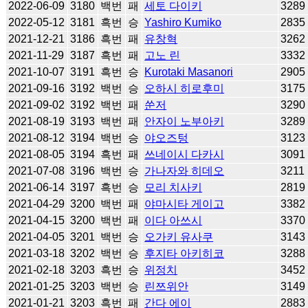
2022-06-09
3180
백번
패
세토 다이키
3289
2022-05-12
3181
흑번
승
Yashiro Kumiko
2835
2021-12-21
3186
흑번
패
유창혁
3262
2021-11-29
3187
흑번
패
고노 린
3332
2021-10-07
3191
흑번
승
Kurotaki Masanori
2905
2021-09-16
3192
백번
승
오하시 히로후미
3175
2021-09-02
3192
백번
패
쑨저
3290
2021-08-19
3193
백번
패
안자이 노부아키
3289
2021-08-12
3194
백번
승
야오즈텅
3123
2021-08-05
3194
흑번
패
쓰네이시 다카시
3091
2021-07-08
3196
백번
승
가나자와 히데오
3211
2021-06-14
3197
흑번
승
모리 치사키
2819
2021-04-29
3200
백번
패
야마시타 게이고
3382
2021-04-15
3200
백번
패
이다 아쓰시
3370
2021-04-05
3201
백번
승
오가키 유사쿠
3143
2021-03-18
3202
백번
승
후지타 아키히코
3288
2021-02-18
3203
흑번
승
위정치
3452
2021-01-25
3203
백번
승
린쯔위안
3149
2021-01-21
3203
흑번
패
간다 에이
2883