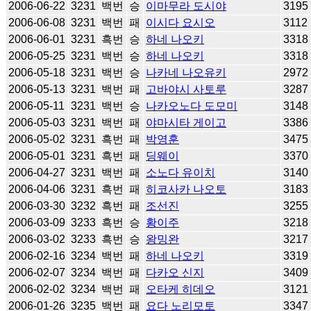
2006-06-22
3231
백번
승
이마무라 도시야
3195
2006-06-08
3231
백번
패
이시다 요시오
3112
2006-06-01
3231
흑번
승
하네 나오키
3318
2006-05-25
3231
백번
승
하네 나오키
3318
2006-05-18
3231
백번
승
나카네 나오유키
2972
2006-05-13
3231
백번
패
고바야시 사토루
3287
2006-05-11
3231
백번
승
나카오노다 도모미
3148
2006-05-03
3231
백번
패
야마시타 게이고
3386
2006-05-02
3231
흑번
패
박영훈
3475
2006-05-01
3231
흑번
패
딩웨이
3370
2006-04-27
3231
백번
패
소노다 유이치
3140
2006-04-06
3231
흑번
패
히코사카 나오토
3183
2006-03-30
3232
흑번
패
조선진
3255
2006-03-09
3233
흑번
승
황이주
3218
2006-03-02
3233
흑번
승
왕밍완
3217
2006-02-16
3234
백번
패
하네 나오키
3319
2006-02-07
3234
백번
패
다카오 신지
3409
2006-02-02
3234
백번
패
오타케 히데오
3121
2006-01-26
3235
백번
패
요다 노리모토
3347