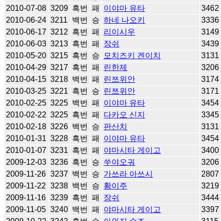
2010-07-08
3209
흑번
패
이야마 유타
3462
2010-06-24
3211
백번
승
하네 나오키
3336
2010-06-17
3212
흑번
패
리이시우
3149
2010-06-03
3213
흑번
패
장쉬
3439
2010-05-20
3215
흑번
승
모치즈키 겐이치
3131
2010-04-29
3217
흑번
패
린한제
3206
2010-04-15
3218
백번
패
린쯔위안
3174
2010-03-25
3221
흑번
승
린쯔위안
3171
2010-02-25
3225
백번
패
이야마 유타
3454
2010-02-22
3225
흑번
패
다카오 신지
3345
2010-02-18
3226
백번
승
판산치
3131
2010-01-31
3228
흑번
패
이야마 유타
3454
2010-01-07
3231
흑번
패
야마시타 게이고
3400
2009-12-03
3236
흑번
승
쑤야오궈
3206
2009-11-26
3237
백번
승
가쓰라 아쓰시
2807
2009-11-22
3238
백번
승
황이주
3219
2009-11-16
3239
흑번
패
장쉬
3444
2009-11-05
3240
백번
패
야마시타 게이고
3397