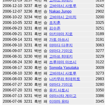
2006-12-19
3237
백번
패
고마쓰 히데키
3226
2006-12-10
3237
흑번
승
고바야시 사토루
3242
2006-12-07
3236
흑번
승
Nakao Jungo
2902
2006-10-22
3234
백번
승
고바야시 고이치
3200
2006-10-05
3232
흑번
승
조치훈
3325
2006-09-23
3231
흑번
패
김수준
3251
2006-09-21
3231
흑번
패
아키야마 지로
3189
2006-09-14
3231
백번
패
가토 아쓰시
3191
2006-09-10
3231
흑번
패
야마다 다쿠지
3063
2006-09-07
3231
백번
승
야마다 기미오
3277
2006-08-31
3230
백번
패
고마쓰 히데키
3229
2006-08-24
3230
흑번
패
쓰루야마 아쓰시
3122
2006-08-17
3230
흑번
승
Sonoda Yasutaka
3009
2006-08-10
3230
흑번
패
고바야시 사토루
3273
2006-08-03
3230
흑번
승
나카무라 히데히토
2983
2006-07-27
3230
흑번
패
야마다 기미오
3280
2006-07-20
3231
백번
승
유키 사토시
3350
2006-07-13
3231
백번
패
야마시타 게이고
3386
2006-07-06
3231
흑번
패
이야마 유타
3345