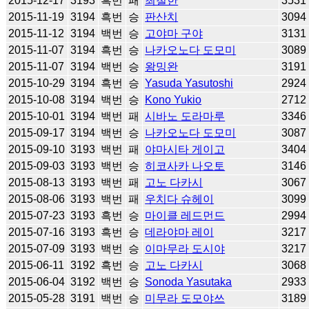
2015-12-17
3193
흑번
패
최철한
3531
2015-11-19
3194
흑번
승
판산치
3094
2015-11-12
3194
백번
승
고야마 구야
3131
2015-11-07
3194
흑번
승
나카오노다 도모미
3089
2015-11-07
3194
백번
승
왕밍완
3191
2015-10-29
3194
흑번
승
Yasuda Yasutoshi
2924
2015-10-08
3194
백번
승
Kono Yukio
2712
2015-10-01
3194
백번
패
시바노 도라마루
3346
2015-09-17
3194
백번
승
나카오노다 도모미
3087
2015-09-10
3193
백번
패
야마시타 게이고
3404
2015-09-03
3193
백번
승
히코사카 나오토
3146
2015-08-13
3193
백번
패
고노 다카시
3067
2015-08-06
3193
백번
패
우치다 슈헤이
3099
2015-07-23
3193
흑번
승
마이클 레드먼드
2994
2015-07-16
3193
흑번
승
데라야마 레이
3217
2015-07-09
3193
백번
승
이마무라 도시야
3217
2015-06-11
3192
흑번
승
고노 다카시
3068
2015-06-04
3192
백번
승
Sonoda Yasutaka
2933
2015-05-28
3191
백번
승
미무라 도모야쓰
3189