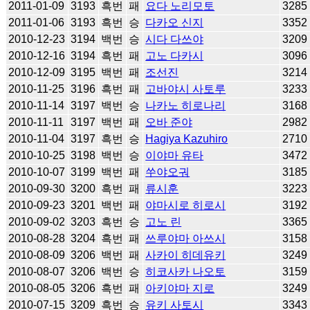
2011-01-09
3193
흑번
패
요다 노리모토
3285
2011-01-06
3193
흑번
승
다카오 신지
3352
2010-12-23
3194
백번
승
시다 다쓰야
3209
2010-12-16
3194
흑번
패
고노 다카시
3096
2010-12-09
3195
백번
패
조선진
3214
2010-11-25
3196
흑번
패
고바야시 사토루
3233
2010-11-14
3197
백번
승
나카노 히로나리
3168
2010-11-11
3197
백번
패
오바 준야
2982
2010-11-04
3197
흑번
승
Hagiya Kazuhiro
2710
2010-10-25
3198
백번
승
이야마 유타
3472
2010-10-07
3199
백번
패
쑤야오궈
3185
2010-09-30
3200
흑번
패
류시훈
3223
2010-09-23
3201
백번
패
야마시로 히로시
3192
2010-09-02
3203
흑번
승
고노 린
3365
2010-08-28
3204
흑번
패
쓰루야마 아쓰시
3158
2010-08-09
3206
백번
패
사카이 히데유키
3249
2010-08-07
3206
백번
승
히코사카 나오토
3159
2010-08-05
3206
흑번
패
아키야마 지로
3249
2010-07-15
3209
흑번
승
유키 사토시
3343