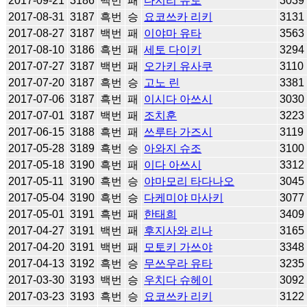
2017-09-21
3186
백번
패
다지리 유토
3039
2017-08-31
3187
흑번
승
요코쓰카 리키
3131
2017-08-27
3187
백번
패
이야마 유타
3563
2017-08-10
3186
흑번
패
세토 다이키
3294
2017-07-27
3187
백번
패
오가키 유사쿠
3110
2017-07-20
3187
흑번
승
고노 린
3381
2017-07-06
3187
흑번
패
이시다 아쓰시
3030
2017-07-01
3187
백번
패
조치훈
3223
2017-06-15
3188
흑번
패
쓰루타 가즈시
3119
2017-05-28
3189
흑번
승
아와지 슈조
3100
2017-05-18
3190
흑번
패
이다 아쓰시
3312
2017-05-11
3190
흑번
승
야마모리 타다나오
3045
2017-05-04
3190
흑번
승
다케미야 마사키
3077
2017-05-01
3191
흑번
패
한태희
3409
2017-04-27
3191
백번
패
후지사와 리나
3165
2017-04-20
3191
백번
패
모토키 가쓰야
3348
2017-04-13
3192
흑번
승
무쓰우라 유타
3235
2017-03-30
3193
백번
승
우치다 슈헤이
3092
2017-03-23
3193
흑번
승
요코쓰카 리키
3122