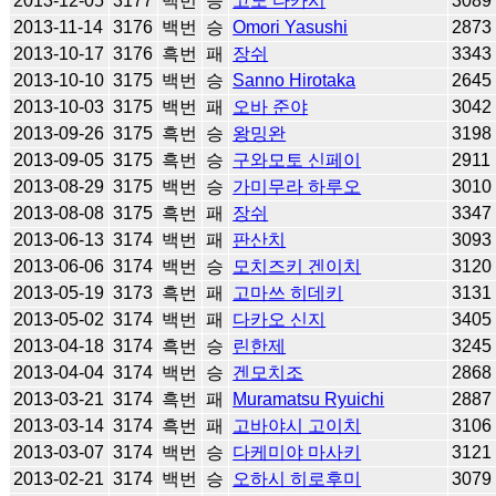
2013-12-05
3177
백번
승
고노 다카시
3089
2013-11-14
3176
백번
승
Omori Yasushi
2873
2013-10-17
3176
흑번
패
장쉬
3343
2013-10-10
3175
백번
승
Sanno Hirotaka
2645
2013-10-03
3175
백번
패
오바 준야
3042
2013-09-26
3175
흑번
승
왕밍완
3198
2013-09-05
3175
흑번
승
구와모토 신페이
2911
2013-08-29
3175
백번
승
가미무라 하루오
3010
2013-08-08
3175
흑번
패
장쉬
3347
2013-06-13
3174
백번
패
판산치
3093
2013-06-06
3174
백번
승
모치즈키 겐이치
3120
2013-05-19
3173
흑번
패
고마쓰 히데키
3131
2013-05-02
3174
백번
패
다카오 신지
3405
2013-04-18
3174
흑번
승
린한제
3245
2013-04-04
3174
백번
승
겐모치조
2868
2013-03-21
3174
흑번
패
Muramatsu Ryuichi
2887
2013-03-14
3174
흑번
패
고바야시 고이치
3106
2013-03-07
3174
백번
승
다케미야 마사키
3121
2013-02-21
3174
백번
승
오하시 히로후미
3079