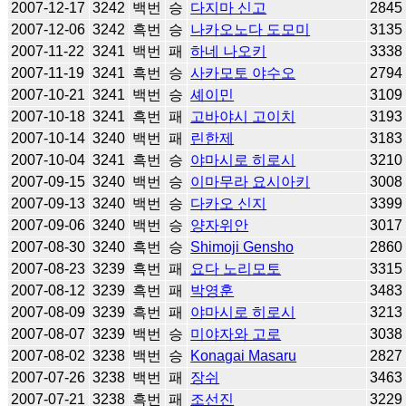
2007-12-17
3242
백번
승
다지마 신고
2845
2007-12-06
3242
흑번
승
나카오노다 도모미
3135
2007-11-22
3241
백번
패
하네 나오키
3338
2007-11-19
3241
흑번
승
사카모토 야수오
2794
2007-10-21
3241
백번
승
셰이민
3109
2007-10-18
3241
흑번
패
고바야시 고이치
3193
2007-10-14
3240
백번
패
린한제
3183
2007-10-04
3241
흑번
승
야마시로 히로시
3210
2007-09-15
3240
백번
승
이마무라 요시아키
3008
2007-09-13
3240
백번
승
다카오 신지
3399
2007-09-06
3240
백번
승
양자위안
3017
2007-08-30
3240
흑번
승
Shimoji Gensho
2860
2007-08-23
3239
흑번
패
요다 노리모토
3315
2007-08-12
3239
흑번
패
박영훈
3483
2007-08-09
3239
흑번
패
야마시로 히로시
3213
2007-08-07
3239
백번
승
미야자와 고로
3038
2007-08-02
3238
백번
승
Konagai Masaru
2827
2007-07-26
3238
백번
패
장쉬
3463
2007-07-21
3238
흑번
패
조선진
3229