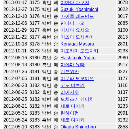
2013-01-17
3175
흑번
패
야마다 다쿠지
3078
2012-12-27
3175
백번
패
Suzuki Yoshimichi
3022
2012-12-10
3176
백번
승
마이클 레드먼드
3017
2012-12-06
3177
백번
승
만나미 나오
2885
2012-11-29
3177
흑번
승
이시다 요시오
3100
2012-11-22
3177
흑번
승
미즈마 도시후미
2813
2012-10-18
3178
백번
승
Konagai Masaru
2801
2012-10-11
3178
백번
패
미조카미 도모치카
3233
2012-08-16
3180
흑번
승
Hashimoto Yujiro
2980
2012-08-13
3180
흑번
패
이야마 유타
3517
2012-07-26
3181
백번
승
린쯔위안
3227
2012-07-05
3181
흑번
패
미무라 도모야쓰
3177
2012-06-28
3182
백번
승
고노 미츠키
3110
2012-06-25
3182
흑번
승
리이시우
3137
2012-06-25
3182
백번
패
모치즈키 겐이치
3127
2012-06-21
3182
백번
패
세토 다이키
3233
2012-05-31
3183
백번
승
린하이펑
2991
2012-05-24
3183
흑번
패
세토 다이키
3232
2012-05-10
3183
백번
승
Okada Shinichiro
2858