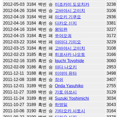
2012-05-03
3184
백번
승
미조카미 도모치카
3238
2012-04-26
3184
백번
승
고바야시 고이치
3106
2012-04-19
3184
백번
패
아오키 기쿠요
2936
2012-04-16
3184
흑번
승
다카오 신지
3381
2012-04-16
3184
백번
승
왕밍완
3227
2012-04-15
3184
흑번
패
쑤야오궈
3172
2012-03-22
3184
백번
패
야마다 기미오
3229
2012-03-15
3184
흑번
패
고바야시 고이치
3108
2012-02-23
3185
흑번
패
히코사카 나오토
3166
2012-02-16
3185
흑번
승
Iguchi Toyohide
3060
2012-02-09
3186
흑번
승
야다 나오키
2953
2011-12-11
3188
흑번
패
이야마 유타
3498
2011-12-08
3188
흑번
승
장쉬
3407
2011-12-01
3189
백번
승
Onda Yasuhiko
2755
2011-11-27
3189
백번
승
가토 아쓰시
3129
2011-11-24
3189
흑번
패
Suzuki Yoshimichi
3034
2011-10-27
3189
흑번
승
하영일
3043
2011-10-06
3190
흑번
승
가타오카 사토시
3164