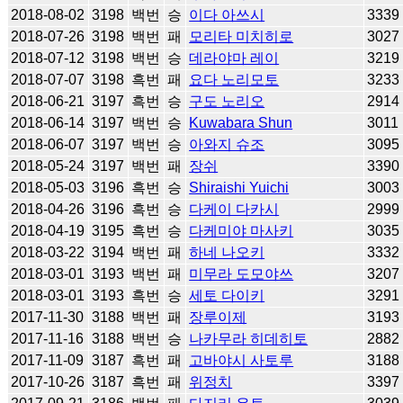
2018-08-02
3198
백번
승
이다 아쓰시
3339
2018-07-26
3198
백번
패
모리타 미치히로
3027
2018-07-12
3198
백번
승
데라야마 레이
3219
2018-07-07
3198
흑번
패
요다 노리모토
3233
2018-06-21
3197
흑번
승
구도 노리오
2914
2018-06-14
3197
백번
승
Kuwabara Shun
3011
2018-06-07
3197
백번
승
아와지 슈조
3095
2018-05-24
3197
백번
패
장쉬
3390
2018-05-03
3196
흑번
승
Shiraishi Yuichi
3003
2018-04-26
3196
흑번
승
다케이 다카시
2999
2018-04-19
3195
흑번
승
다케미야 마사키
3035
2018-03-22
3194
백번
패
하네 나오키
3332
2018-03-01
3193
백번
패
미무라 도모야쓰
3207
2018-03-01
3193
흑번
승
세토 다이키
3291
2017-11-30
3188
백번
패
장루이제
3193
2017-11-16
3188
백번
승
나카무라 히데히토
2882
2017-11-09
3187
흑번
패
고바야시 사토루
3188
2017-10-26
3187
흑번
패
위정치
3397