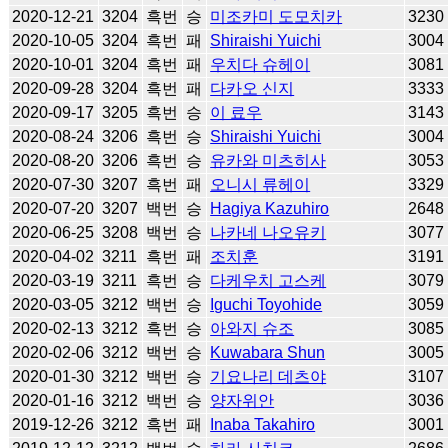
2020-12-21
3204
흑번
승
미조카미 도모치카
3230
2020-10-05
3204
흑번
패
Shiraishi Yuichi
3004
2020-10-01
3204
흑번
패
우치다 슈헤이
3081
2020-09-28
3204
흑번
패
다카오 신지
3333
2020-09-17
3205
흑번
승
이 료우
3143
2020-08-24
3206
흑번
승
Shiraishi Yuichi
3004
2020-08-20
3206
흑번
승
유카와 미츠히사
3053
2020-07-30
3207
흑번
패
오니시 류헤이
3329
2020-07-20
3207
백번
승
Hagiya Kazuhiro
2648
2020-06-25
3208
백번
승
나카네 나오유키
3077
2020-04-02
3211
흑번
패
조치훈
3191
2020-03-19
3211
흑번
승
다케우치 고스케
3079
2020-03-05
3212
백번
승
Iguchi Toyohide
3059
2020-02-13
3212
흑번
승
아와지 슈조
3085
2020-02-06
3212
백번
승
Kuwabara Shun
3005
2020-01-30
3212
백번
승
기요나리 데츠야
3107
2020-01-16
3212
백번
승
양자위안
3036
2019-12-26
3212
흑번
패
Inaba Takahiro
3001