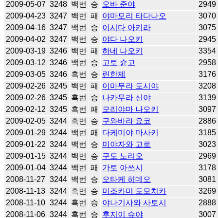
2009-05-07
3248
백번
승
오바 준야
2949
2009-04-23
3247
백번
패
야마모리 타다나오
3070
2009-04-16
3247
백번
승
이시다 아키라
3075
2009-04-02
3247
백번
승
야다 나오키
2945
2009-03-19
3246
백번
패
하네 나오키
3354
2009-03-12
3246
백번
승
고토 슌고
2958
2009-03-05
3246
흑번
승
린한제
3176
2009-02-26
3245
백번
패
이마무라 도시야
3208
2009-02-26
3245
흑번
승
나카무라 신야
3139
2009-02-12
3245
흑번
패
모리야마 나오키
3097
2009-02-05
3244
흑번
승
구와바라 요코
2886
2009-01-29
3244
백번
패
다케미야 마사키
3185
2009-01-22
3244
백번
승
미야자와 고로
3023
2009-01-15
3244
백번
승
구도 노리오
2969
2009-01-04
3244
백번
패
가토 아쓰시
3178
2008-11-27
3244
백번
승
오타케 히데오
3081
2008-11-13
3244
흑번
승
미조카미 도모치카
3269
2008-11-10
3244
흑번
승
야나기사와 사토시
2888
2008-11-06
3244
흑번
승
후지이 슈야
3007