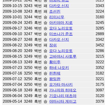
2009-10-22
3242
흑번
승
아와지 슈조
3115
2009-10-15
3243
백번
패
다카오 신지
3343
2009-10-08
3243
흑번
패
조선진
3224
2009-10-01
3244
백번
승
리이시우
3160
2009-09-24
3245
흑번
승
아키야마 지로
3245
2009-09-17
3246
백번
승
요다 노리모토
3285
2009-09-10
3247
백번
승
미쓰나가 준조
2889
2009-08-27
3248
흑번
승
다카오 신지
3342
2009-08-22
3249
백번
패
장쉬
3452
2009-08-20
3249
백번
승
요다 노리모토
3286
2009-08-15
3249
백번
승
고바야시 사토루
3215
2009-08-13
3249
흑번
승
황이주
3222
2009-07-23
3250
백번
승
하네 나오키
3352
2009-07-16
3250
백번
승
린한제
3182
2009-07-12
3250
흑번
승
왕밍완
3221
2009-07-04
3250
백번
승
오가타 마사키
3175
2009-06-18
3249
흑번
패
가나자와 히데오
3097
2009-06-04
3249
흑번
승
기요나리 데츠야
3120
2009-05-14
3248
흑번
승
야마시타 게이고
3379