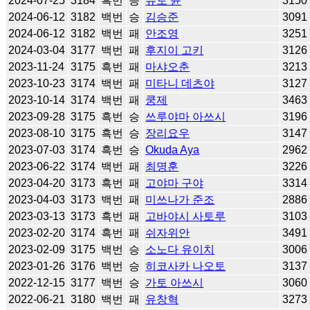
2024-07-25
3184
흑번
승
슈토 슌
3150
2024-06-12
3182
백번
승
김승준
3091
2024-06-12
3182
백번
패
안조영
3251
2024-03-04
3177
백번
패
후지이 고키
3126
2023-11-24
3175
흑번
패
마샤오춘
3213
2023-10-23
3174
백번
패
미타니 데츠야
3127
2023-10-14
3174
백번
패
쿵제
3463
2023-09-28
3175
흑번
승
쓰루야마 아쓰시
3196
2023-08-10
3175
흑번
승
장리요우
3147
2023-07-03
3174
흑번
승
Okuda Aya
2962
2023-06-22
3174
백번
패
최명훈
3226
2023-04-20
3173
흑번
패
고야마 구야
3314
2023-04-03
3173
백번
패
미쓰나가 준조
2886
2023-03-13
3173
흑번
패
고바야시 사토루
3103
2023-02-20
3174
흑번
패
쉬자위안
3491
2023-02-09
3175
백번
승
소노다 유이치
3006
2023-01-26
3176
백번
승
히코사카 나오토
3137
2022-12-15
3177
백번
승
가토 아쓰시
3060
2022-06-21
3180
백번
패
유창혁
3273