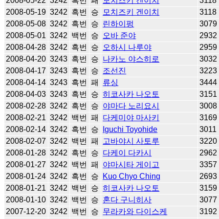
2008-05-22
3242
흑번
패
모치즈키 겐이치
3118
2008-05-19
3242
흑번
승
모치즈키 겐이치
3118
2008-05-08
3242
흑번
승
린하이펑
3079
2008-05-01
3242
백번
승
오바 준야
2932
2008-04-28
3242
흑번
승
오하시 나루야
2959
2008-04-20
3243
흑번
승
나카노 야스히로
3032
2008-04-17
3243
흑번
승
조선진
3223
2008-04-14
3243
흑번
패
류싱
3444
2008-04-03
3243
흑번
승
히코사카 나오토
3151
2008-02-28
3242
흑번
승
야마다 노리요시
3008
2008-02-21
3242
백번
패
다케미야 마사키
3169
2008-02-14
3242
흑번
승
Iguchi Toyohide
3011
2008-02-07
3242
백번
패
고바야시 사토루
3220
2008-01-28
3242
흑번
승
다케이 다카시
2962
2008-01-27
3242
백번
패
야마시타 게이고
3357
2008-01-24
3242
흑번
승
Kuo Chyo Ching
2693
2008-01-21
3242
백번
승
히코사카 나오토
3159
2008-01-10
3242
백번
승
혼다 구니히사
3077
2007-12-20
3242
백번
승
무라카와 다이스케
3192