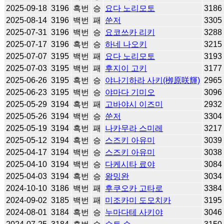
2025-09-18
3196
흑번
승
요다 노리모토
3186
2025-08-14
3196
백번
패
쑨저
3305
2025-07-31
3196
백번
승
요코쓰카 리키
3288
2025-07-17
3196
흑번
승
하네 나오키
3215
2025-07-07
3195
백번
패
요다 노리모토
3193
2025-07-03
3195
백번
패
후지이 고키
3177
2025-06-26
3195
흑번
승
야나기하라 사키(栁原咲輝)
2965
2025-06-23
3195
백번
승
야마다 기미오
3096
2025-05-29
3194
흑번
패
고바야시 이즈미
2932
2025-05-26
3194
백번
승
쑨저
3304
2025-05-19
3194
흑번
패
나카무라 스미레
3217
2025-05-12
3194
흑번
승
스즈키 아유미
3039
2025-04-17
3194
백번
승
스즈키 아유미
3038
2025-04-10
3194
백번
승
다케시타 료야
3084
2025-04-03
3194
흑번
승
왕밍완
3034
2024-10-10
3186
백번
패
후쿠오카 고타로
3384
2024-09-02
3185
백번
패
미조카미 도모치카
3195
2024-08-01
3184
흑번
승
누마다테 사키야
3046