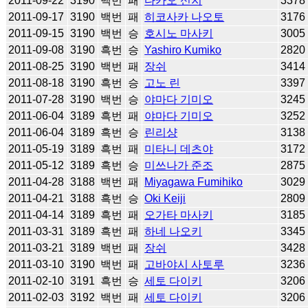
2011-09-22
3190
백번
패
다카오 신지
3378
2011-09-17
3190
백번
패
히코사카 나오토
3176
2011-09-15
3190
백번
승
호시노 마사키
3005
2011-09-08
3190
흑번
승
Yashiro Kumiko
2820
2011-08-25
3190
백번
패
장쉬
3414
2011-08-18
3190
흑번
승
고노 린
3397
2011-07-28
3190
백번
승
야마다 기미오
3245
2011-06-04
3189
흑번
패
야마다 기미오
3252
2011-06-04
3189
흑번
승
린리샹
3138
2011-05-19
3189
흑번
패
미타니 데츠야
3172
2011-05-12
3189
흑번
승
미쓰나가 준조
2875
2011-04-28
3188
백번
패
Miyagawa Fumihiko
3029
2011-04-21
3188
흑번
승
Oki Keiji
2809
2011-04-14
3189
흑번
패
오가타 마사키
3185
2011-03-31
3189
흑번
패
하네 나오키
3345
2011-03-21
3189
백번
패
장쉬
3428
2011-03-10
3190
백번
패
고바야시 사토루
3236
2011-02-10
3191
흑번
승
세토 다이키
3206
2011-02-03
3192
백번
패
세토 다이키
3206