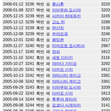
2006-01-12
3236
백번
승
류시훈
3220
2006-01-08
3237
백번
패
이마무라 도시야
3203
2005-12-15
3239
백번
패
사카이 히데유키
3245
2005-12-12
3239
백번
승
고노 린
3288
2005-12-12
3239
흑번
승
판산치
3136
2005-12-08
3239
백번
승
쑤야오궈
3246
2005-12-01
3240
흑번
승
왕밍완
3217
2005-11-27
3240
백번
승
미야모토 요시히사
2967
2005-11-17
3240
백번
패
장쉬
3422
2005-11-10
3241
흑번
승
세토 다이키
3116
2005-10-27
3241
흑번
패
야마다 기미오
3292
2005-10-20
3241
백번
패
다카오 신지
3412
2005-10-13
3242
백번
패
야마시타 게이고
3381
2005-10-06
3242
백번
패
야마시타 게이고
3381
2005-09-29
3243
흑번
승
이마무라 도시야
3209
2005-09-22
3243
흑번
패
다카오 신지
3413
2005-09-14
3244
백번
승
후루야 유타카
3093
2005-09-08
3244
백번
승
요코다 시게아키
3141