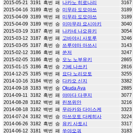
2015-05-21
3191
흑번
패
나카노 히로나리
3167
2015-04-16
3189
흑번
승
미무라 도모야쓰
3189
2015-04-09
3189
백번
패
미무라 도모야쓰
3189
2015-04-09
3189
백번
승
이마무라 요시아키
3040
2015-03-19
3187
흑번
패
나카네 나오유키
3054
2015-03-12
3187
흑번
패
고바야시 사토루
3246
2015-03-05
3187
흑번
승
쓰루야마 아쓰시
3143
2015-02-12
3186
흑번
패
쑨저
3247
2015-02-05
3186
흑번
승
오노 노부유키
2865
2015-01-15
3186
흑번
승
기베 나쓰키
2816
2014-12-25
3185
백번
패
요다 노리모토
3255
2014-10-16
3184
백번
승
다카오 신지
3382
2014-09-18
3183
백번
승
Okuda Aya
2885
2014-09-11
3182
흑번
패
야마다 다쿠지
3077
2014-08-28
3182
백번
패
린쯔위안
3216
2014-08-18
3182
백번
패
무라카와 다이스케
3323
2014-07-24
3182
백번
승
마쓰모토 다케히사
3224
2014-06-26
3182
흑번
승
유키 사토시
3317
2014-06-12
3181
백번
패
쑤야오궈
3183