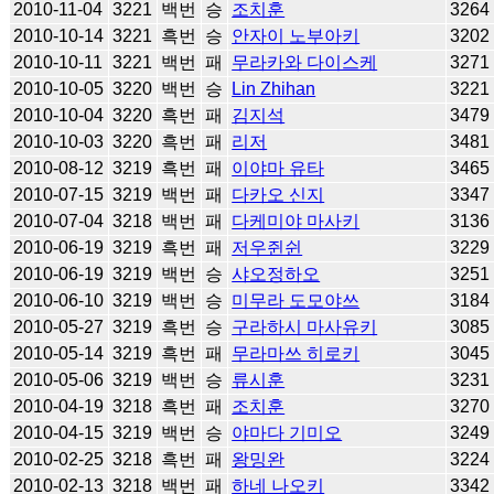
2010-11-04
3221
백번
승
조치훈
3264
2010-10-14
3221
흑번
승
안자이 노부아키
3202
2010-10-11
3221
백번
패
무라카와 다이스케
3271
2010-10-05
3220
백번
승
Lin Zhihan
3221
2010-10-04
3220
흑번
패
김지석
3479
2010-10-03
3220
흑번
패
리저
3481
2010-08-12
3219
흑번
패
이야마 유타
3465
2010-07-15
3219
백번
패
다카오 신지
3347
2010-07-04
3218
백번
패
다케미야 마사키
3136
2010-06-19
3219
흑번
패
저우쥔쉰
3229
2010-06-19
3219
백번
승
샤오정하오
3251
2010-06-10
3219
백번
승
미무라 도모야쓰
3184
2010-05-27
3219
흑번
승
구라하시 마사유키
3085
2010-05-14
3219
흑번
패
무라마쓰 히로키
3045
2010-05-06
3219
백번
승
류시훈
3231
2010-04-19
3218
흑번
패
조치훈
3270
2010-04-15
3219
백번
승
야마다 기미오
3249
2010-02-25
3218
흑번
패
왕밍완
3224
2010-02-13
3218
백번
패
하네 나오키
3342