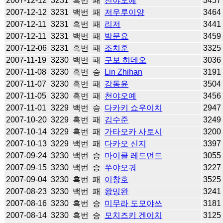
2007-12-12
3231
흑번
패
천야오예
3457
2007-12-12
3231
백번
패
저우루이양
3464
2007-12-11
3231
흑번
패
리저
3441
2007-12-11
3231
백번
패
박문요
3459
2007-12-06
3231
흑번
패
조치훈
3325
2007-11-19
3230
백번
패
구보 히데오
3036
2007-11-08
3230
흑번
승
Lin Zhihan
3191
2007-11-07
3230
흑번
패
강동윤
3504
2007-11-05
3230
흑번
패
천야오예
3456
2007-11-01
3229
백번
승
다카키 쇼우이치
2947
2007-10-20
3229
흑번
패
김수준
3249
2007-10-14
3229
흑번
패
가타오카 사토시
3200
2007-10-13
3229
백번
패
다카오 신지
3397
2007-09-24
3230
백번
승
마이클 레드먼드
3055
2007-09-15
3230
백번
승
쑤야오궈
3227
2007-09-04
3230
흑번
패
이창호
3525
2007-08-23
3230
백번
패
왕밍완
3241
2007-08-16
3230
흑번
승
미무라 도모야쓰
3181
2007-08-14
3230
흑번
승
모치즈키 겐이치
3125