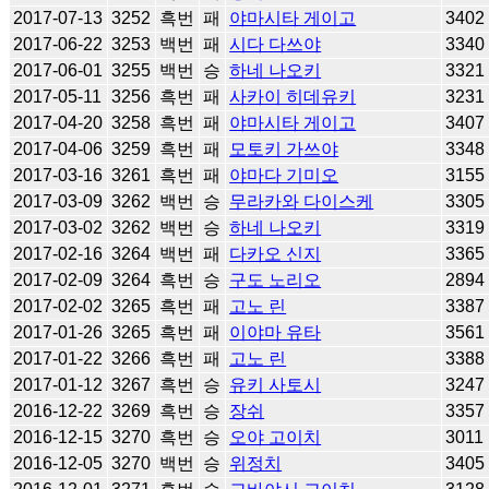
2017-07-13
3252
흑번
패
야마시타 게이고
3402
2017-06-22
3253
백번
패
시다 다쓰야
3340
2017-06-01
3255
백번
승
하네 나오키
3321
2017-05-11
3256
흑번
패
사카이 히데유키
3231
2017-04-20
3258
흑번
패
야마시타 게이고
3407
2017-04-06
3259
흑번
패
모토키 가쓰야
3348
2017-03-16
3261
흑번
패
야마다 기미오
3155
2017-03-09
3262
백번
승
무라카와 다이스케
3305
2017-03-02
3262
백번
승
하네 나오키
3319
2017-02-16
3264
백번
패
다카오 신지
3365
2017-02-09
3264
흑번
승
구도 노리오
2894
2017-02-02
3265
흑번
패
고노 린
3387
2017-01-26
3265
흑번
패
이야마 유타
3561
2017-01-22
3266
흑번
패
고노 린
3388
2017-01-12
3267
흑번
승
유키 사토시
3247
2016-12-22
3269
흑번
승
장쉬
3357
2016-12-15
3270
흑번
승
오야 고이치
3011
2016-12-05
3270
백번
승
위정치
3405