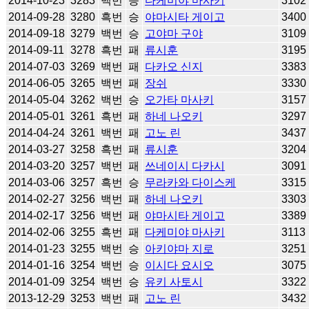
2014-10-23
3283
백번
승
다케미야 마사키
3102
2014-09-28
3280
흑번
승
야마시타 게이고
3400
2014-09-18
3279
백번
승
고야마 구야
3109
2014-09-11
3278
흑번
패
류시훈
3195
2014-07-03
3269
백번
패
다카오 신지
3383
2014-06-05
3265
백번
패
장쉬
3330
2014-05-04
3262
백번
승
오가타 마사키
3157
2014-05-01
3261
흑번
패
하네 나오키
3297
2014-04-24
3261
백번
패
고노 린
3437
2014-03-27
3258
흑번
패
류시훈
3204
2014-03-20
3257
백번
패
쓰네이시 다카시
3091
2014-03-06
3257
흑번
승
무라카와 다이스케
3315
2014-02-27
3256
백번
패
하네 나오키
3303
2014-02-17
3256
백번
패
야마시타 게이고
3389
2014-02-06
3255
흑번
패
다케미야 마사키
3113
2014-01-23
3255
백번
승
아키야마 지로
3251
2014-01-16
3254
백번
승
이시다 요시오
3075
2014-01-09
3254
백번
승
유키 사토시
3322
2013-12-29
3253
백번
패
고노 린
3432