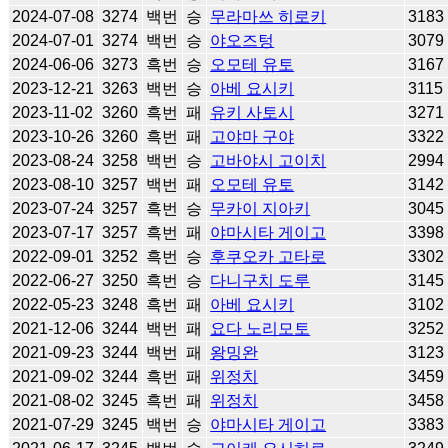
2024-07-08
3274
백번
승
무라마쓰 히로키
3183
2024-07-01
3274
백번
승
야오즈텅
3079
2024-06-06
3273
흑번
승
오모테 유토
3167
2023-12-21
3263
백번
승
아베 요시키
3115
2023-11-02
3260
흑번
패
유키 사토시
3271
2023-10-26
3260
흑번
패
고야마 구야
3322
2023-08-24
3258
백번
승
고바야시 고이치
2994
2023-08-10
3257
백번
패
오모테 유토
3142
2023-07-24
3257
흑번
승
무카이 지아키
3045
2023-07-17
3257
흑번
패
야마시타 게이고
3398
2022-09-01
3252
흑번
승
후쿠오카 고타로
3302
2022-06-27
3250
흑번
승
다니구치 도루
3145
2022-05-23
3248
흑번
패
아베 요시키
3102
2021-12-06
3244
백번
패
요다 노리모토
3252
2021-09-23
3244
백번
패
왕밍완
3123
2021-09-02
3244
흑번
패
위정치
3459
2021-08-02
3245
흑번
패
위정치
3458
2021-07-29
3245
백번
승
야마시타 게이고
3383