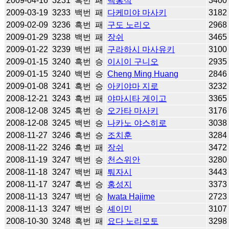
2009-04-16
3231
흑번
패
백홍석
3400
2009-03-19
3233
백번
패
다케미야 마사키
3182
2009-02-09
3236
흑번
패
구도 노리오
2968
2009-01-29
3238
백번
패
장쉬
3465
2009-01-22
3239
백번
패
구라하시 마사유키
3100
2009-01-15
3240
흑번
승
이시이 구니오
2935
2009-01-15
3240
백번
승
Cheng Ming Huang
2846
2009-01-08
3241
흑번
승
아키야마 지로
3232
2008-12-21
3243
흑번
패
야마시타 게이고
3365
2008-12-08
3245
흑번
승
오가타 마사키
3176
2008-12-08
3245
백번
승
나카노 야스히로
3038
2008-11-27
3246
흑번
승
조치훈
3284
2008-11-22
3246
흑번
패
장쉬
3472
2008-11-19
3247
백번
승
천스위안
3280
2008-11-18
3247
백번
패
퉈자시
3443
2008-11-17
3247
흑번
승
홍성지
3373
2008-11-13
3247
백번
승
Iwata Hajime
2723
2008-11-13
3247
백번
승
셰이민
3107
2008-10-30
3248
흑번
패
요다 노리모토
3298