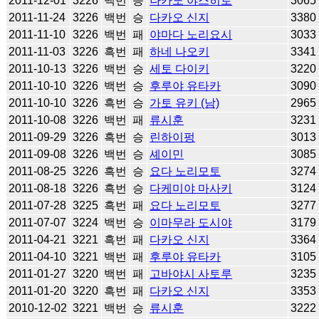
2011-12-01
3226
백번
승
나카노 야스히로
3065
2011-11-24
3226
백번
승
다카오 신지
3380
2011-11-10
3226
백번
패
야마다 노리요시
3033
2011-11-03
3226
흑번
패
하네 나오키
3341
2011-10-13
3226
백번
승
세토 다이키
3220
2011-10-10
3226
백번
승
후루야 유타카
3090
2011-10-10
3226
흑번
승
가토 유키 (남)
2965
2011-10-08
3226
백번
패
류시훈
3231
2011-09-29
3226
흑번
승
린하이펑
3013
2011-09-08
3226
백번
승
셰이민
3085
2011-08-25
3226
흑번
승
요다 노리모토
3274
2011-08-18
3226
흑번
승
다케미야 마사키
3124
2011-07-28
3225
흑번
패
요다 노리모토
3277
2011-07-07
3224
백번
승
이마무라 도시야
3179
2011-04-21
3221
흑번
패
다카오 신지
3364
2011-04-10
3221
백번
패
후루야 유타카
3105
2011-01-27
3220
백번
패
고바야시 사토루
3235
2011-01-20
3220
흑번
패
다카오 신지
3353
2010-12-02
3221
백번
승
류시훈
3222