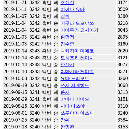
2019-11-21
3242
흑번
패
조선진
3174
2019-11-11
3242
백번
패
이야마 유타
3509
2019-11-07
3242
흑번
패
장쉬
3380
2019-11-04
3242
흑번
승
미무라 도모야쓰
3218
2019-11-04
3242
흑번
승
이마무라 요시아키
3043
2019-11-03
3242
흑번
승
황멍정
2895
2019-11-03
3242
백번
승
김수준
3160
2019-10-14
3243
흑번
승
나카지마 미에코
2620
2019-10-14
3243
흑번
승
모치즈키 겐이치
3121
2019-10-14
3243
백번
승
판산치
3077
2019-10-10
3243
백번
승
야마시타 게이고
3371
2019-10-03
3242
백번
승
요다 노리모토
3260
2019-09-19
3242
백번
승
쓰지 시게히토
3068
2019-09-15
3241
백번
패
쑨저
3313
2019-08-29
3241
흑번
패
야마다 기미오
3151
2019-08-15
3240
백번
패
시다 다쓰야
3310
2019-08-01
3240
백번
승
쓰루야마 아쓰시
3240
2019-07-25
3240
백번
승
장쉬
3384
2019-07-18
3240
백번
승
왕밍완
3153