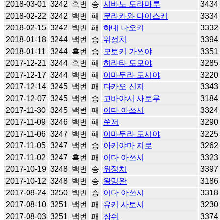
2018-03-01
3242
흑번
승
시바노 도라마루
3434
2018-02-22
3242
백번
패
무라카와 다이스케
3334
2018-02-15
3242
백번
패
하네 나오키
3332
2018-01-18
3244
백번
승
위정치
3394
2018-01-11
3244
흑번
승
모토키 가쓰야
3351
2017-12-21
3244
흑번
패
히라타 도모야
3285
2017-12-17
3244
백번
패
이마무라 도시야
3220
2017-12-14
3245
백번
패
다카오 신지
3343
2017-12-07
3245
백번
승
고바야시 사토루
3184
2017-11-30
3245
백번
패
이다 아쓰시
3324
2017-11-09
3246
백번
패
쑨저
3290
2017-11-06
3247
백번
패
이마무라 도시야
3225
2017-11-05
3247
백번
승
아키야마 지로
3262
2017-11-02
3247
흑번
패
이다 아쓰시
3323
2017-10-19
3248
백번
승
위정치
3397
2017-10-12
3248
백번
승
왕밍완
3186
2017-08-24
3250
백번
승
이다 아쓰시
3318
2017-08-10
3251
백번
패
유키 사토시
3230
2017-08-03
3251
백번
패
장쉬
3374