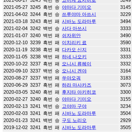
2021-06-17
3245
백번
승
고이케 요시히로
3249
2021-05-27
3245
흑번
승
야마다 기미오
3145
2021-04-02
3244
흑번
승
쓰루야마 아쓰시
3229
2021-03-18
3243
흑번
패
시바노 도라마루
3494
2021-02-04
3242
백번
승
사다 아쓰시
3333
2021-01-07
3240
백번
패
쉬자위안
3490
2020-12-10
3239
흑번
패
이치리키 료
3590
2020-11-19
3238
흑번
패
다카오 신지
3331
2020-11-05
3238
백번
패
하네 나오키
3333
2020-10-22
3237
흑번
패
오니시 류헤이
3332
2020-09-10
3237
백번
승
오니시 겐야
3164
2020-08-27
3237
백번
패
쑤야오궈
3183
2020-06-29
3237
흑번
패
하라 마사카즈
3073
2020-03-05
3240
흑번
패
후지타 아키히코
3300
2020-02-27
3240
흑번
승
야마다 기미오
3155
2020-02-13
3241
백번
승
고야마 구야
3234
2020-02-03
3241
흑번
패
시바노 도라마루
3504
2020-01-23
3241
백번
승
구도 노리오
2929
2019-12-02
3241
흑번
패
시바노 도라마루
3505