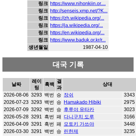
링크
https://www.nihonkiin.or....
링크
http://senseis.xmp.net/?K...
링크
https://zh.wikipedia.org/...
링크
https://ja.wikipedia.org/...
링크
https://en.wikipedia.org/...
링크
https://www.baduk.or.kr/r...
생년월일
1987-04-10
대국 기록
레이
결
날짜
흑백
상대
팅
과
2026-08-06
3293
백번
승
장쉬
3343
2026-07-23
3293
백번
승
Hamakado Hibiki
2975
2026-07-09
3292
백번
승
후루야 유타카
3023
2026-05-28
3291
흑번
패
다니구치 도루
3166
2026-04-09
3291
흑번
패
모토키 가쓰야
3448
2026-03-30
3291
백번
승
린한제
3235