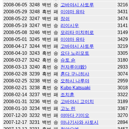
2008-06-05
3248
백번
승
고바야시 사토루
3216
2008-05-29
3248
흑번
패
이야마 유타
3431
2008-05-22
3247
백번
패
장쉬
3474
2008-05-19
3247
백번
승
리이시우
3141
2008-05-08
3246
백번
승
모리타 미치히로
3149
2008-05-01
3245
백번
패
이야마 유타
3429
2008-04-17
3244
백번
패
고바야시 사토루
3219
2008-04-10
3243
흑번
승
요다 노리모토
3305
2008-03-27
3242
흑번
승
슈토 슌
3180
2008-03-13
3240
흑번
승
천자루이(銳)
2933
2008-02-28
3239
흑번
패
혼다 구니히사
3074
2008-02-25
3238
백번
승
오하시 나루야
2959
2008-02-21
3238
흑번
승
Kubo Katsuaki
3018
2008-02-14
3237
백번
패
조치훈
3322
2008-01-31
3236
백번
승
고바야시 고이치
3189
2008-01-10
3234
백번
패
고노 린
3367
2007-12-20
3232
백번
패
야마다 기미오
3270
2007-12-17
3231
백번
승
야나기사와 사토시
2894