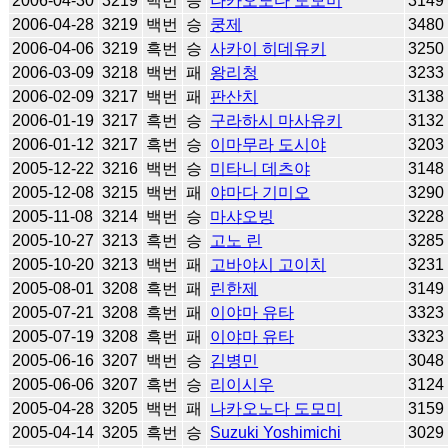
2006-04-30
3219
백번
승
나카오노다 도모미
3149
2006-04-28
3219
백번
승
쿵제
3480
2006-04-06
3219
흑번
승
사카이 히데유키
3250
2006-03-09
3218
백번
패
왕리청
3233
2006-02-09
3217
백번
패
판산치
3138
2006-01-19
3217
흑번
승
구라하시 마사유키
3132
2006-01-12
3217
흑번
승
이마무라 도시야
3203
2005-12-22
3216
백번
승
미타니 데츠야
3148
2005-12-08
3215
백번
패
야마다 기미오
3290
2005-11-08
3214
백번
승
마샤오빙
3228
2005-10-27
3213
흑번
승
고노 린
3285
2005-10-20
3213
백번
패
고바야시 고이치
3231
2005-08-01
3208
흑번
패
린한제
3149
2005-07-21
3208
흑번
패
이야마 유타
3323
2005-07-19
3208
흑번
패
이야마 유타
3323
2005-06-16
3207
백번
승
김병민
3048
2005-06-06
3207
흑번
승
리이시우
3124
2005-04-28
3205
백번
패
나카오노다 도모미
3159
2005-04-14
3205
흑번
승
Suzuki Yoshimichi
3029