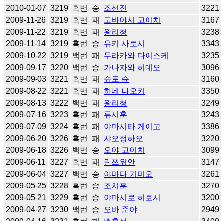
2010-01-07
3219
흑번
승
조선진
3221
2009-11-26
3219
흑번
패
고바야시 고이치
3167
2009-11-22
3219
흑번
패
왕리청
3238
2009-11-14
3219
흑번
승
유키 사토시
3343
2009-10-22
3219
백번
패
무라카와 다이스케
3235
2009-09-17
3220
백번
승
가나자와 히데오
3096
2009-09-03
3221
흑번
패
슈토 슌
3160
2009-08-22
3221
흑번
패
하네 나오키
3350
2009-08-13
3222
백번
패
왕리청
3249
2009-07-16
3223
흑번
패
류시훈
3243
2009-07-09
3224
흑번
패
야마시타 게이고
3386
2009-06-20
3226
흑번
패
샤오정하오
3220
2009-06-18
3226
백번
승
오야 고이치
3099
2009-06-11
3227
흑번
패
린쯔위안
3147
2009-06-04
3227
백번
승
야마다 기미오
3261
2009-05-25
3228
흑번
승
조치훈
3270
2009-05-21
3229
흑번
승
야마시로 히로시
3200
2009-04-27
3230
백번
승
오바 준야
2949