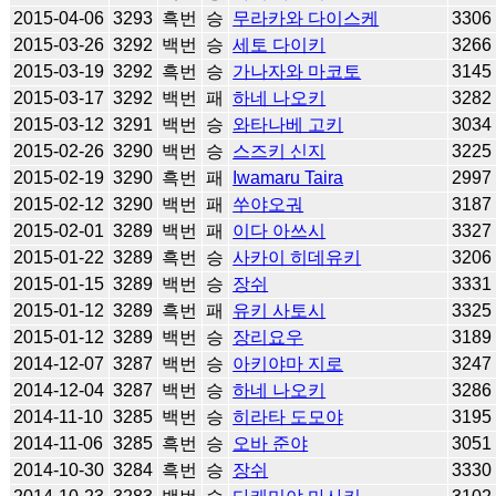
2015-04-06
3293
흑번
승
무라카와 다이스케
3306
2015-03-26
3292
백번
승
세토 다이키
3266
2015-03-19
3292
흑번
승
가나자와 마코토
3145
2015-03-17
3292
백번
패
하네 나오키
3282
2015-03-12
3291
백번
승
와타나베 고키
3034
2015-02-26
3290
백번
승
스즈키 신지
3225
2015-02-19
3290
흑번
패
Iwamaru Taira
2997
2015-02-12
3290
백번
패
쑤야오궈
3187
2015-02-01
3289
백번
패
이다 아쓰시
3327
2015-01-22
3289
흑번
승
사카이 히데유키
3206
2015-01-15
3289
백번
승
장쉬
3331
2015-01-12
3289
흑번
패
유키 사토시
3325
2015-01-12
3289
백번
승
장리요우
3189
2014-12-07
3287
백번
승
아키야마 지로
3247
2014-12-04
3287
백번
승
하네 나오키
3286
2014-11-10
3285
백번
승
히라타 도모야
3195
2014-11-06
3285
흑번
승
오바 준야
3051
2014-10-30
3284
흑번
승
장쉬
3330