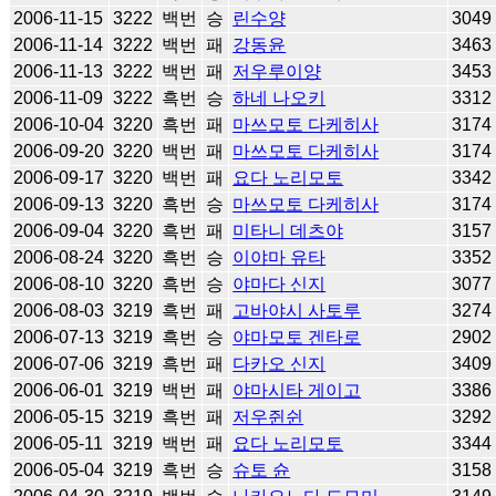
2006-11-15
3222
백번
승
린수양
3049
2006-11-14
3222
백번
패
강동윤
3463
2006-11-13
3222
백번
패
저우루이양
3453
2006-11-09
3222
흑번
승
하네 나오키
3312
2006-10-04
3220
흑번
패
마쓰모토 다케히사
3174
2006-09-20
3220
백번
패
마쓰모토 다케히사
3174
2006-09-17
3220
백번
패
요다 노리모토
3342
2006-09-13
3220
흑번
승
마쓰모토 다케히사
3174
2006-09-04
3220
흑번
패
미타니 데츠야
3157
2006-08-24
3220
흑번
승
이야마 유타
3352
2006-08-10
3220
흑번
승
야마다 신지
3077
2006-08-03
3219
흑번
패
고바야시 사토루
3274
2006-07-13
3219
흑번
승
야마모토 겐타로
2902
2006-07-06
3219
흑번
패
다카오 신지
3409
2006-06-01
3219
백번
패
야마시타 게이고
3386
2006-05-15
3219
흑번
패
저우쥔쉰
3292
2006-05-11
3219
백번
패
요다 노리모토
3344
2006-05-04
3219
흑번
승
슈토 슌
3158