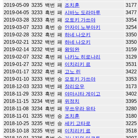
2019-05-09
3235
백번
패
조치훈
3177
2019-04-05
3233
흑번
패
시바노 도라마루
3477
2019-03-28
3233
흑번
패
모토키 가쓰야
3354
2019-03-07
3233
흑번
승
안자이 노부아키
3254
2019-02-28
3232
흑번
패
하네 나오키
3350
2019-02-21
3232
백번
패
하네 나오키
3350
2019-02-14
3232
백번
패
왕밍완
3159
2019-02-07
3232
흑번
패
나카노 히로나리
3129
2019-01-27
3232
백번
패
이치리키 료
3531
2019-01-17
3232
흑번
패
고노 린
3422
2019-01-10
3233
백번
승
모토키 가쓰야
3353
2018-12-03
3233
백번
패
장리요우
3173
2018-11-29
3233
흑번
패
야마시타 게이고
3402
2018-11-15
3234
백번
패
위정치
3395
2018-11-08
3234
흑번
패
무쓰우라 유타
3280
2018-11-01
3235
백번
승
조치훈
3180
2018-10-25
3235
백번
승
세키 고타로
3225
2018-10-18
3235
백번
패
이치리키 료
3518