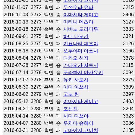
2016-12-01
3271
흑번
승
고바야시 고이치
3128
2016-11-07
3272
흑번
패
무쓰우라 유타
3215
2016-11-03
3272
백번
승
야마시타 게이고
3406
2016-10-13
3273
백번
패
미타니 데츠야
3127
2016-09-18
3274
흑번
승
시바노 도라마루
3383
2016-09-01
3275
흑번
패
하네 나오키
3321
2016-08-25
3275
백번
패
기요나리 데츠야
3126
2016-08-18
3276
백번
승
쓰루야마 아쓰시
3166
2016-08-04
3276
백번
패
다카오 신지
3378
2016-07-28
3277
흑번
승
가타오카 사토시
3115
2016-07-14
3278
백번
승
구라하시 마사유키
3094
2016-07-07
3278
흑번
승
유키 사토시
3275
2016-06-30
3279
흑번
승
이다 아쓰시
3309
2016-06-02
3279
백번
패
고노 린
3397
2016-05-12
3280
흑번
승
야마시타 게이고
3403
2016-04-21
3280
흑번
승
조선진
3204
2016-04-14
3280
백번
패
시다 다쓰야
3323
2016-04-07
3280
백번
승
우치다 슈헤이
3086
2016-03-31
3280
흑번
패
고바야시 고이치
3135