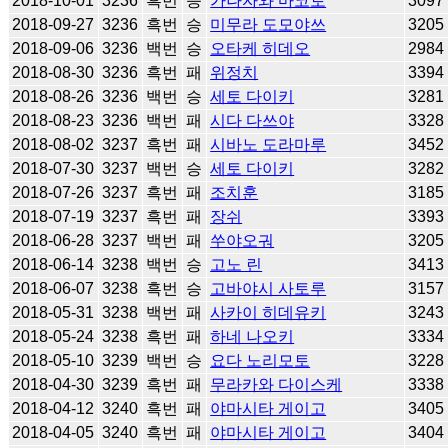
2018-10-01
3236
흑번
승
가나자와 마코토
3097
2018-09-27
3236
흑번
승
미무라 도모야쓰
3205
2018-09-06
3236
백번
승
오타케 히데오
2984
2018-08-30
3236
흑번
패
위정치
3394
2018-08-26
3236
백번
승
세토 다이키
3281
2018-08-23
3236
백번
패
시다 다쓰야
3328
2018-08-02
3237
흑번
패
시바노 도라마루
3452
2018-07-30
3237
백번
승
세토 다이키
3282
2018-07-26
3237
흑번
패
조치훈
3185
2018-07-19
3237
흑번
패
장쉬
3393
2018-06-28
3237
백번
패
쑤야오궈
3205
2018-06-14
3238
백번
승
고노 린
3413
2018-06-07
3238
흑번
승
고바야시 사토루
3157
2018-05-31
3238
백번
패
사카이 히데유키
3243
2018-05-24
3238
흑번
패
하네 나오키
3334
2018-05-10
3239
백번
승
요다 노리모토
3228
2018-04-30
3239
흑번
패
무라카와 다이스케
3338
2018-04-12
3240
흑번
패
야마시타 게이고
3405
2018-04-05
3240
흑번
패
야마시타 게이고
3404