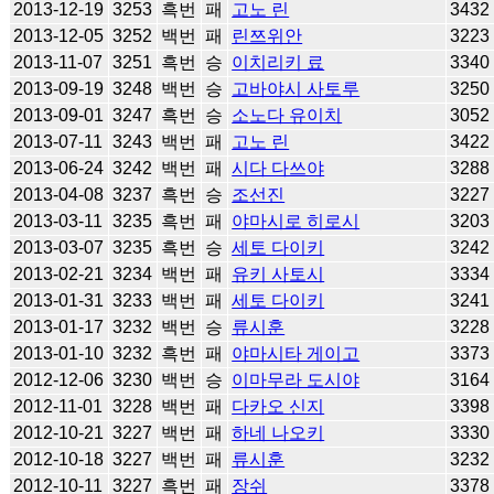
2013-12-19
3253
흑번
패
고노 린
3432
2013-12-05
3252
백번
패
린쯔위안
3223
2013-11-07
3251
흑번
승
이치리키 료
3340
2013-09-19
3248
백번
승
고바야시 사토루
3250
2013-09-01
3247
흑번
승
소노다 유이치
3052
2013-07-11
3243
백번
패
고노 린
3422
2013-06-24
3242
백번
패
시다 다쓰야
3288
2013-04-08
3237
흑번
승
조선진
3227
2013-03-11
3235
흑번
패
야마시로 히로시
3203
2013-03-07
3235
흑번
승
세토 다이키
3242
2013-02-21
3234
백번
패
유키 사토시
3334
2013-01-31
3233
백번
패
세토 다이키
3241
2013-01-17
3232
백번
승
류시훈
3228
2013-01-10
3232
흑번
패
야마시타 게이고
3373
2012-12-06
3230
백번
승
이마무라 도시야
3164
2012-11-01
3228
백번
패
다카오 신지
3398
2012-10-21
3227
백번
패
하네 나오키
3330
2012-10-18
3227
백번
패
류시훈
3232
2012-10-11
3227
흑번
패
장쉬
3378