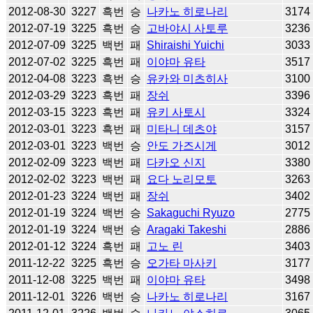
2012-08-30
3227
흑번
승
나카노 히로나리
3174
2012-07-19
3225
흑번
승
고바야시 사토루
3236
2012-07-09
3225
백번
패
Shiraishi Yuichi
3033
2012-07-02
3225
흑번
패
이야마 유타
3517
2012-04-08
3223
흑번
승
유카와 미츠히사
3100
2012-03-29
3223
흑번
패
장쉬
3396
2012-03-15
3223
흑번
패
유키 사토시
3324
2012-03-01
3223
흑번
패
미타니 데츠야
3157
2012-03-01
3223
백번
승
안도 가즈시게
3012
2012-02-09
3223
백번
패
다카오 신지
3380
2012-02-02
3223
백번
패
요다 노리모토
3263
2012-01-23
3224
백번
패
장쉬
3402
2012-01-19
3224
백번
승
Sakaguchi Ryuzo
2775
2012-01-19
3224
백번
승
Aragaki Takeshi
2886
2012-01-12
3224
흑번
패
고노 린
3403
2011-12-22
3225
흑번
승
오가타 마사키
3177
2011-12-08
3225
백번
패
이야마 유타
3498
2011-12-01
3226
백번
승
나카노 히로나리
3167