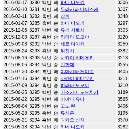
2016-03-17
3280
백번
패
하네 나오키
3306
2016-03-10
3281
백번
패
무라카와 다이스케
3307
2016-02-11
3282
흑번
패
장쉬
3348
2016-01-07
3285
흑번
승
하네 나오키
3297
2015-12-06
3287
백번
패
유키 사토시
3303
2015-12-03
3287
흑번
승
히라타 도모야
3220
2015-09-03
3292
백번
승
세토 다이키
3259
2015-08-24
3293
흑번
패
위정치
3382
2015-08-16
3293
백번
승
사카이 히데유키
3213
2015-08-06
3294
백번
승
린한제
3255
2015-07-30
3294
흑번
패
야마시타 게이고
3405
2015-07-16
3294
흑번
승
사카이 히데유키
3211
2015-07-09
3294
흑번
승
히라타 도모야
3210
2015-06-25
3295
백번
승
미조카미 도모치카
3189
2015-06-22
3295
백번
패
이야마 유타
3565
2015-06-04
3295
백번
승
고노 린
3406
2015-05-28
3295
흑번
승
류시훈
3195
2015-05-21
3294
흑번
패
다카오 신지
3370
2015-05-18
3294
백번
승
하네 나오키
3282