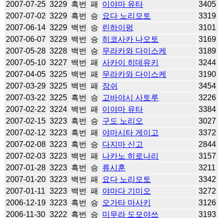
2007-07-25
3229
흑번
패
이야마 유타
3405
2007-07-02
3229
흑번
승
요다 노리모토
3319
2007-06-14
3229
백번
승
린하이펑
3101
2007-06-07
3229
백번
승
히코사카 나오토
3169
2007-05-28
3228
백번
승
무라카와 다이스케
3189
2007-05-10
3227
백번
패
사카이 히데유키
3244
2007-04-05
3225
백번
패
무라카와 다이스케
3190
2007-03-29
3225
백번
패
장쉬
3454
2007-03-22
3225
흑번
승
고바야시 사토루
3226
2007-02-22
3224
백번
패
이야마 유타
3384
2007-02-15
3223
흑번
승
구도 노리오
3027
2007-02-12
3223
흑번
패
야마시타 게이고
3372
2007-02-08
3223
흑번
승
다지마 신고
2844
2007-02-03
3223
백번
패
나카노 히로나리
3157
2007-01-28
3223
흑번
승
류시훈
3211
2007-01-20
3223
백번
패
요다 노리모토
3342
2007-01-11
3223
백번
패
야마다 기미오
3272
2006-12-19
3223
흑번
승
오가타 마사키
3126
2006-11-30
3222
흑번
승
미무라 도모야쓰
3193