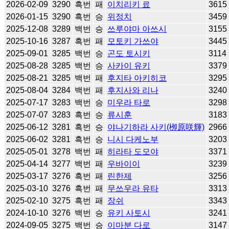
2026-02-09
3290
흑번
패
이치리키 료
3615
2026-01-15
3290
흑번
승
위정치
3459
2025-12-08
3289
백번
승
쓰루야마 아쓰시
3155
2025-10-16
3287
흑번
패
모토키 가쓰야
3445
2025-09-01
3285
백번
승
곤도 토시키
3114
2025-08-28
3285
백번
승
사카이 유키
3379
2025-08-21
3285
백번
패
후지타 아키히코
3295
2025-08-04
3284
백번
패
후지사와 리나
3240
2025-07-17
3283
백번
승
미우라 타로
3298
2025-07-07
3283
흑번
승
류시훈
3183
2025-06-12
3281
흑번
승
야나기하라 사키(栁原咲輝)
2966
2025-06-02
3281
흑번
승
니시 다케노부
3203
2025-05-01
3278
백번
패
히라타 도모야
3371
2025-04-14
3277
백번
패
우바이이
3239
2025-03-17
3276
흑번
패
린한제
3256
2025-03-10
3276
흑번
패
무쓰우라 유타
3313
2025-02-10
3275
흑번
패
장쉬
3343
2024-10-10
3276
백번
승
유키 사토시
3241
2024-09-05
3275
백번
승
이마분 다로
3147