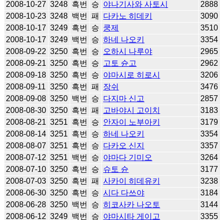
2008-10-27
3248
흑번
승
야나기사와 사토시
2888
2008-10-23
3248
백번
패
다카노 히데키
3090
2008-10-17
3249
흑번
승
쿵제
3510
2008-10-17
3249
백번
승
하네 나오키
3354
2008-09-22
3250
흑번
승
오하시 나루야
2965
2008-09-21
3250
흑번
승
고토 슌고
2962
2008-09-18
3250
흑번
승
야마시로 히로시
3206
2008-09-11
3250
흑번
패
장쉬
3476
2008-09-08
3250
백번
승
다지마 신고
2857
2008-08-30
3250
흑번
패
고바야시 고이치
3183
2008-08-21
3251
흑번
승
안자이 노부아키
3179
2008-08-14
3251
흑번
승
하네 나오키
3354
2008-08-07
3251
흑번
승
다카오 신지
3357
2008-07-12
3251
백번
승
야마다 기미오
3264
2008-07-10
3250
흑번
승
슈토 슌
3177
2008-07-03
3250
흑번
패
사카이 히데유키
3238
2008-06-30
3250
흑번
승
시다 다쓰야
3184
2008-06-28
3250
백번
승
히코사카 나오토
3144
2008-06-12
3249
백번
승
야마시타 게이고
3355