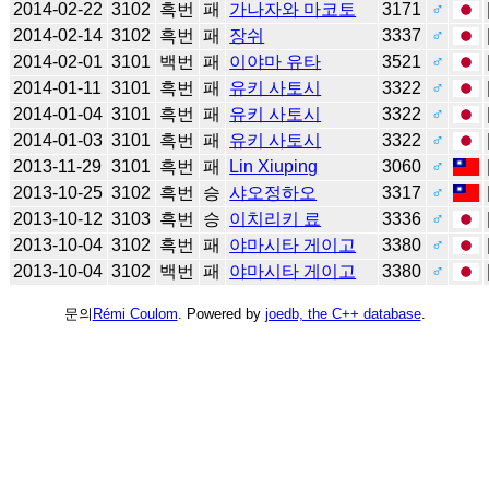
2014-02-22
3102
흑번
패
가나자와 마코토
3171
♂
2014-02-14
3102
흑번
패
장쉬
3337
♂
2014-02-01
3101
백번
패
이야마 유타
3521
♂
2014-01-11
3101
흑번
패
유키 사토시
3322
♂
2014-01-04
3101
흑번
패
유키 사토시
3322
♂
2014-01-03
3101
흑번
패
유키 사토시
3322
♂
2013-11-29
3101
흑번
패
Lin Xiuping
3060
♂
2013-10-25
3102
흑번
승
샤오정하오
3317
♂
2013-10-12
3103
흑번
승
이치리키 료
3336
♂
2013-10-04
3102
흑번
패
야마시타 게이고
3380
♂
2013-10-04
3102
백번
패
야마시타 게이고
3380
♂
문의
Rémi Coulom
. Powered by
joedb, the C++ database
.