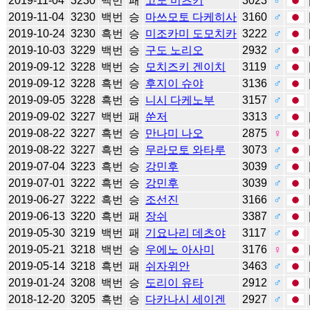
2019-11-04
3230
백번
패
고노 미츠키
3023
♂
2019-11-04
3230
백번
승
마쓰모토 다케히사
3160
♂
2019-10-24
3230
흑번
승
미조카미 도모치카
3222
♂
2019-10-03
3229
백번
승
구도 노리오
2932
♂
2019-09-12
3228
백번
승
모치즈키 겐이치
3119
♂
2019-09-12
3228
흑번
승
후지이 슈야
3136
♂
2019-09-05
3228
흑번
승
니시 다케노부
3157
♂
2019-09-02
3227
백번
패
쑨저
3313
♂
2019-08-22
3227
흑번
승
만나미 나오
2875
♀
2019-08-22
3227
흑번
승
무라모토 와타루
3073
♂
2019-07-04
3223
흑번
승
강민후
3039
♂
2019-07-01
3222
흑번
승
강민후
3039
♂
2019-06-27
3222
흑번
승
조선진
3166
♂
2019-06-13
3220
흑번
패
장쉬
3387
♂
2019-05-30
3219
백번
패
기요나리 데츠야
3117
♂
2019-05-21
3218
백번
승
우에노 아사미
3176
♀
2019-05-14
3218
흑번
패
쉬자위안
3463
♂
2019-01-24
3208
백번
승
도리이 유타
2912
♂
2018-12-20
3205
흑번
승
다카나시 세이겐
2927
♂