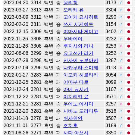
2023-04-20
3314
백번
승
왕리청
3173
♂
2023-03-27
3313
흑번
패
오타케 유
3304
♂
2023-03-09
3312
백번
패
고이케 요시히로
3290
♂
2023-02-20
3311
백번
승
쓰지 시게히토
3154
♂
2022-12-15
3309
백번
승
야마시타 게이고
3402
♂
2022-11-26
3308
흑번
승
우바이이
3232
♂
2022-11-26
3308
흑번
승
후지사와 리나
3253
♀
2022-08-08
3299
흑번
승
요코쓰카 리키
3252
♂
2022-07-28
3298
백번
패
안자이 노부아키
3287
♂
2022-07-04
3296
백번
승
나카무라 스미레
3118
♀
2022-01-27
3283
흑번
패
아오키 히로타카
3054
♂
2021-12-25
3281
흑번
패
이마분 다로
3099
♂
2021-12-24
3281
백번
승
아베 요시키
3107
♂
2021-12-22
3281
백번
패
이치리키 료
3571
♂
2021-12-21
3281
흑번
승
우에노 아사미
3257
♀
2021-12-20
3281
흑번
승
시바노 도라마루
3516
♂
2021-11-18
3278
흑번
패
쉬자위안
3507
♂
2021-11-01
3277
흑번
승
조치훈
3189
♂
2021-08-26
3271
흑번
패
사다 아쓰시
3350
♂