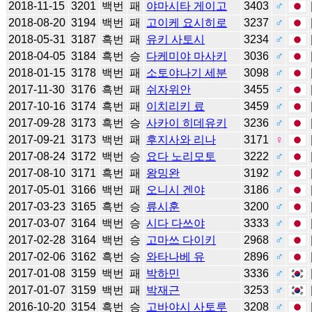
2018-11-15
3201
백번
패
야마시타 게이고
3403
♂
2018-08-20
3194
백번
패
고이케 요시히로
3237
♂
2018-05-31
3187
흑번
패
유키 사토시
3234
♂
2018-04-05
3184
흑번
승
다케미야 마사키
3036
♂
2018-01-15
3178
백번
패
소토야나기 세분
3098
♂
2017-11-30
3176
흑번
패
쉬자위안
3455
♂
2017-10-16
3174
흑번
패
이치리키 료
3459
♂
2017-09-28
3173
흑번
승
사카이 히데유키
3236
♂
2017-09-21
3173
백번
패
후지사와 리나
3171
♀
2017-08-24
3172
백번
승
요다 노리모토
3222
♂
2017-08-10
3171
흑번
패
왕밍완
3192
♂
2017-05-01
3166
백번
패
오니시 겐야
3186
♂
2017-03-23
3165
흑번
승
류시훈
3200
♂
2017-03-07
3164
백번
승
시다 다쓰야
3333
♂
2017-02-28
3164
백번
승
고마쓰 다이키
2968
♂
2017-02-06
3162
흑번
승
와타나베 유
2896
♂
2017-01-08
3159
백번
패
박하민
3336
♂
2017-01-07
3159
백번
패
박재근
3253
♂
2016-10-20
3154
흑번
승
고바야시 사토루
3208
♂