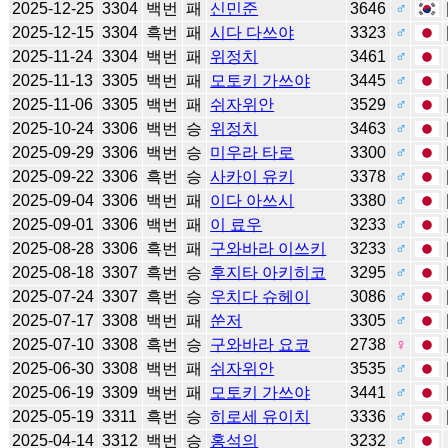
2025-12-25
3304
백번
패
신민준
3646
♂
2025-12-15
3304
흑번
패
시다 다쓰야
3323
♂
2025-11-24
3304
백번
패
위정치
3461
♂
2025-11-13
3305
백번
패
모토키 가쓰야
3445
♂
2025-11-06
3305
백번
패
쉬자위안
3529
♂
2025-10-24
3306
백번
승
위정치
3463
♂
2025-09-29
3306
백번
승
미우라 타로
3300
♂
2025-09-22
3306
흑번
승
사카이 유키
3378
♂
2025-09-04
3306
백번
패
이다 아쓰시
3380
♂
2025-09-01
3306
백번
패
이 료우
3233
♂
2025-08-28
3306
흑번
패
구와바라 이쓰키
3233
♂
2025-08-18
3307
흑번
승
후지타 아키히코
3295
♂
2025-07-24
3307
흑번
승
우치다 슈헤이
3086
♂
2025-07-17
3308
백번
패
쑨저
3305
♂
2025-07-10
3308
흑번
승
구와바라 요코
2738
♀
2025-06-30
3308
백번
패
쉬자위안
3535
♂
2025-06-19
3309
백번
패
모토키 가쓰야
3441
♂
2025-05-19
3311
흑번
승
히로세 유이치
3336
♂
2025-04-14
3312
백번
승
홍석의
3232
♂