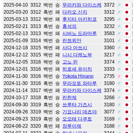
2025-04-10
3312
백번
승
무라카와 다이스케
3372
♂
2025-03-20
3312
흑번
패
다카오 신지
3312
♂
2025-03-13
3312
백번
패
후지타 아키히코
3295
♂
2025-02-21
3313
흑번
승
홍석의
3232
♂
2025-02-13
3313
백번
패
시바노 도라마루
3583
♂
2025-01-09
3314
백번
승
린쯔위안
3101
♂
2024-12-18
3315
백번
패
사다 아쓰시
3360
♂
2024-12-12
3315
백번
패
니시 다케노부
3217
♂
2024-12-05
3316
백번
승
고노 린
3374
♂
2024-12-01
3316
백번
패
히로세 유이치
3333
♂
2024-11-30
3316
백번
승
Yokota Hinano
2735
♀
2024-11-30
3316
흑번
승
무라모토 와타루
3180
♂
2024-11-14
3317
백번
패
무라카와 다이스케
3374
♂
2024-10-17
3318
흑번
승
린한제
3266
♂
2024-09-30
3319
흑번
승
쓰루타 가즈시
3180
♂
2024-09-26
3319
백번
승
기요나리 데츠야
3077
♂
2024-09-23
3319
흑번
승
오모테 다쿠토
3169
♂
2024-08-22
3320
흑번
패
장루이제
3188
♂