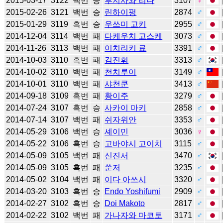
2015-03-17
3122
백번
승
후지사와 리나
3107
♀
2015-02-26
3121
백번
승
린하이펑
2874
♂
2015-01-29
3119
흑번
승
우쓰미 고키
2955
♂
2014-12-04
3114
백번
패
다케우치 고스케
3073
♂
2014-11-26
3113
백번
패
이치리키 료
3391
♂
2014-10-03
3110
흑번
패
김진휘
3313
♂
2014-10-02
3110
백번
패
천치루이
3149
♂
2014-10-01
3110
백번
패
샤천쿤
3413
♂
2014-09-18
3109
흑번
패
황이주
3279
♂
2014-07-24
3107
흑번
승
사카이 마키
2858
♂
2014-07-14
3107
백번
패
쉬자위안
3353
♂
2014-05-29
3106
백번
승
셰이민
3036
♀
2014-05-22
3106
흑번
승
고바야시 고이치
3115
♂
2014-05-09
3105
백번
패
신진서
3470
♂
2014-05-09
3105
흑번
패
쑨저
3235
♂
2014-05-02
3104
백번
패
이다 아쓰시
3320
♂
2014-03-20
3103
흑번
승
Endo Yoshifumi
2909
♂
2014-02-27
3102
흑번
승
Doi Makoto
2817
♂
2014-02-22
3102
백번
패
가나자와 마코토
3171
♂