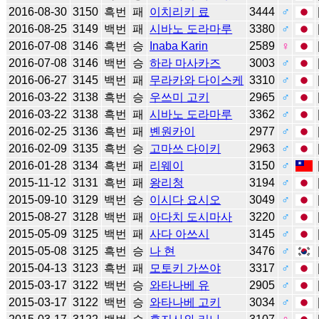
2016-08-30
3150
흑번
패
이치리키 료
3444
♂
2016-08-25
3149
백번
패
시바노 도라마루
3380
♂
2016-07-08
3146
흑번
승
Inaba Karin
2589
♀
2016-07-08
3146
백번
승
하라 마사카즈
3003
♂
2016-06-27
3145
백번
패
무라카와 다이스케
3310
♂
2016-03-22
3138
흑번
승
우쓰미 고키
2965
♂
2016-03-22
3138
흑번
패
시바노 도라마루
3362
♂
2016-02-25
3136
흑번
패
볜원카이
2977
♂
2016-02-09
3135
흑번
승
고마쓰 다이키
2963
♂
2016-01-28
3134
흑번
패
리웨이
3150
♂
2015-11-12
3131
흑번
패
왕리청
3194
♂
2015-09-10
3129
백번
승
이시다 요시오
3049
♂
2015-08-27
3128
백번
패
아다치 도시마사
3220
♂
2015-05-09
3125
백번
패
사다 아쓰시
3145
♂
2015-05-08
3125
흑번
승
나 현
3476
♂
2015-04-13
3123
흑번
패
모토키 가쓰야
3317
♂
2015-03-17
3122
백번
승
와타나베 유
2905
♂
2015-03-17
3122
백번
승
와타나베 고키
3034
♂