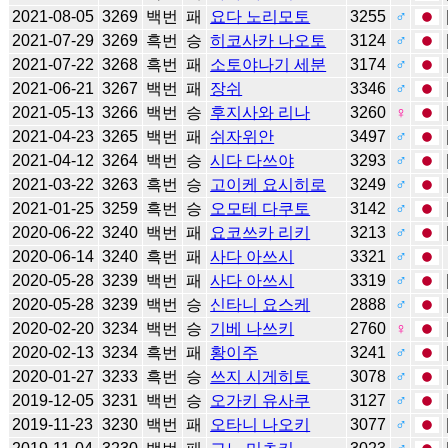
2021-08-05
3269
백번
패
요다 노리모토
3255
♂
2021-07-29
3269
흑번
승
히코사카 나오토
3124
♂
2021-07-22
3268
흑번
패
소토야나기 세분
3174
♂
2021-06-21
3267
백번
패
장쉬
3346
♂
2021-05-13
3266
백번
승
후지사와 리나
3260
♀
2021-04-23
3265
백번
패
쉬자위안
3497
♂
2021-04-12
3264
백번
승
시다 다쓰야
3293
♂
2021-03-22
3263
흑번
승
고이케 요시히로
3249
♂
2021-01-25
3259
흑번
승
오모테 다쿠토
3142
♂
2020-06-22
3240
백번
패
요코쓰카 리키
3213
♂
2020-06-14
3240
흑번
패
사다 아쓰시
3321
♂
2020-05-28
3239
백번
패
사다 아쓰시
3319
♂
2020-05-28
3239
백번
승
신타니 요스케
2888
♂
2020-02-20
3234
백번
승
기베 나쓰키
2760
♀
2020-02-13
3234
흑번
패
황이주
3241
♂
2020-01-27
3233
흑번
승
쓰지 시게히토
3078
♂
2019-12-05
3231
백번
승
오가키 유사쿠
3127
♂
2019-11-23
3230
백번
패
오타니 나오키
3077
♂