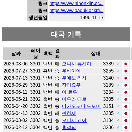
링크
https://www.nihonkiin.or....
링크
https://www.baduk.or.kr/r...
생년월일
1996-11-17
대국 기록
레이
결
날짜
흑백
상대
팅
과
2026-08-06
3301
백번
패
오니시 류헤이
3389
♂
2026-07-27
3301
흑번
승
우바이이
3255
♂
2026-07-13
3301
백번
승
우에노 리사
3140
♀
2026-06-29
3301
백번
패
장리요우
3189
♂
2026-06-11
3301
백번
패
이 료우
3234
♂
2026-05-21
3302
흑번
승
미우라 타로
3305
♂
2026-04-20
3302
흑번
승
나카오노다 도모미
3151
♂
2026-04-13
3302
흑번
패
린한제
3235
♂
2026-03-02
3303
백번
승
오니시 겐야
3134
♂
2026-02-12
3304
백번
승
홍석의
3236
♂