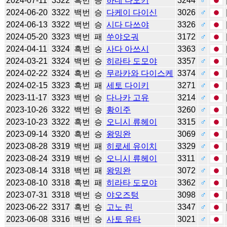
2024-07-11
3322
흑번
승
하네 나오키
3244
♂
2024-06-20
3322
백번
승
다케이 다이신
3026
♂
2024-06-13
3322
백번
승
시다 다쓰야
3326
♂
2024-05-20
3323
백번
패
쑤야오궈
3172
♂
2024-04-11
3324
흑번
승
사다 아쓰시
3363
♂
2024-03-21
3324
백번
승
히라타 도모야
3357
♂
2024-02-22
3324
흑번
승
무라카와 다이스케
3374
♂
2024-02-15
3323
흑번
패
세토 다이키
3271
♂
2023-11-17
3323
백번
승
다나카 고유
3214
♂
2023-10-26
3322
백번
승
황이주
3260
♂
2023-10-23
3322
흑번
승
오니시 류헤이
3315
♂
2023-09-14
3320
흑번
승
왕밍완
3069
♂
2023-08-28
3319
백번
패
히로세 유이치
3329
♂
2023-08-24
3319
백번
승
오니시 류헤이
3311
♂
2023-08-14
3318
백번
패
왕밍완
3072
♂
2023-08-10
3318
흑번
패
히라타 도모야
3362
♂
2023-07-31
3318
백번
승
야오즈텅
3098
♂
2023-06-22
3317
흑번
승
고노 린
3347
♂
2023-06-08
3316
백번
승
사토 유타
3021
♂