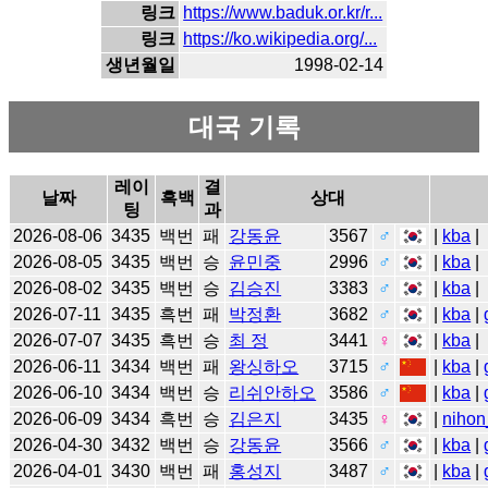
링크
https://www.baduk.or.kr/r...
링크
https://ko.wikipedia.org/...
생년월일
1998-02-14
대국 기록
레이
결
날짜
흑백
상대
팅
과
2026-08-06
3435
백번
패
강동윤
3567
♂
|
kba
|
2026-08-05
3435
백번
승
윤민중
2996
♂
|
kba
|
2026-08-02
3435
백번
승
김승진
3383
♂
|
kba
|
2026-07-11
3435
흑번
패
박정환
3682
♂
|
kba
|
2026-07-07
3435
흑번
승
최 정
3441
♀
|
kba
|
2026-06-11
3434
백번
패
왕싱하오
3715
♂
|
kba
|
2026-06-10
3434
백번
승
리쉬안하오
3586
♂
|
kba
|
2026-06-09
3434
흑번
승
김은지
3435
♀
|
nihon
2026-04-30
3432
백번
승
강동윤
3566
♂
|
kba
|
2026-04-01
3430
백번
패
홍성지
3487
♂
|
kba
|