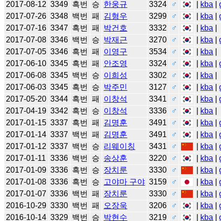
2017-08-12
3349
흑번
승
한웅규
3324
♂
|
kba
|
2017-07-26
3348
백번
패
김형우
3299
♂
|
kba
|
2017-07-16
3347
흑번
패
박건호
3332
♂
|
kba
|
2017-07-08
3346
백번
승
박재근
3270
♂
|
kba
|
2017-07-05
3346
흑번
패
이영구
3534
♂
|
kba
|
2017-06-10
3345
흑번
패
안조영
3324
♂
|
kba
|
2017-06-08
3345
백번
승
이희성
3302
♂
|
kba
|
2017-06-03
3345
흑번
승
박주민
3127
♂
|
kba
|
2017-05-20
3344
흑번
패
이창석
3341
♂
|
kba
|
2017-04-19
3342
흑번
승
이창석
3336
♂
|
kba
|
2017-01-15
3337
흑번
패
김명훈
3491
♂
|
kba
|
2017-01-14
3337
백번
패
김명훈
3491
♂
|
kba
|
2017-01-12
3337
백번
승
리웨이칭
3431
♂
|
kba
|
2017-01-11
3336
백번
승
송상훈
3220
♂
|
kba
|
2017-01-09
3336
흑번
승
장치룬
3330
♂
|
kba
|
2017-01-08
3336
흑번
승
고야마 구야
3159
♂
|
kba
|
2017-01-07
3336
백번
패
장치룬
3330
♂
|
kba
|
2016-10-29
3330
백번
패
오장욱
3206
♂
|
kba
|
2016-10-14
3329
백번
승
박현수
3219
♂
|
kba
|