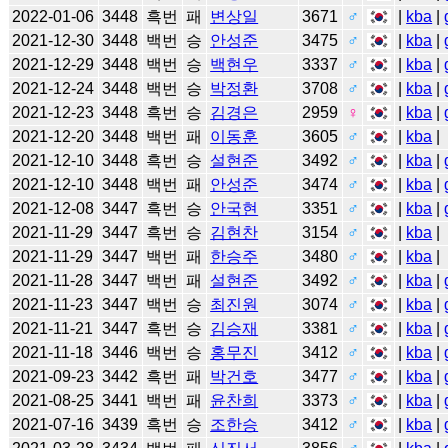
2022-01-06
3448
흑번
패
변상일
3671
♂
|
kba
|
2021-12-30
3448
백번
승
안성준
3475
♂
|
kba
|
2021-12-29
3448
백번
승
백현우
3337
♂
|
kba
|
2021-12-24
3448
백번
승
박정환
3708
♂
|
kba
|
2021-12-23
3448
흑번
승
김경은
2959
♀
|
kba
|
2021-12-20
3448
백번
패
이동훈
3605
♂
|
kba
|
2021-12-10
3448
흑번
승
설현준
3492
♂
|
kba
|
2021-12-10
3448
백번
패
안성준
3474
♂
|
kba
|
2021-12-08
3447
흑번
승
안국현
3351
♂
|
kba
|
2021-11-29
3447
흑번
승
김현찬
3154
♂
|
kba
|
2021-11-29
3447
백번
패
한승주
3480
♂
|
kba
|
2021-11-28
3447
백번
패
설현준
3492
♂
|
kba
|
2021-11-23
3447
백번
승
최진원
3074
♂
|
kba
|
2021-11-21
3447
흑번
승
김승재
3381
♂
|
kba
|
2021-11-18
3446
백번
승
홍무진
3412
♂
|
kba
|
2021-09-23
3442
흑번
패
박건호
3477
♂
|
kba
|
2021-08-25
3441
백번
패
윤찬희
3373
♂
|
kba
|
2021-07-16
3439
흑번
승
조한승
3412
♂
|
kba
|