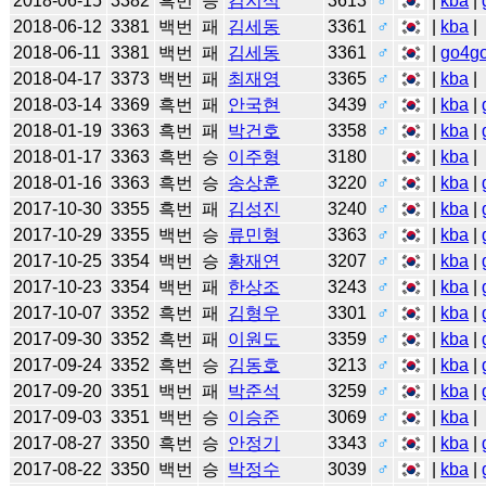
2018-06-15
3382
흑번
승
김지석
3613
♂
|
kba
|
2018-06-12
3381
백번
패
김세동
3361
♂
|
kba
|
2018-06-11
3381
백번
패
김세동
3361
♂
|
go4g
2018-04-17
3373
백번
패
최재영
3365
♂
|
kba
|
2018-03-14
3369
흑번
패
안국현
3439
♂
|
kba
|
2018-01-19
3363
흑번
패
박건호
3358
♂
|
kba
|
2018-01-17
3363
흑번
승
이주형
3180
|
kba
|
2018-01-16
3363
흑번
승
송상훈
3220
♂
|
kba
|
2017-10-30
3355
흑번
패
김성진
3240
♂
|
kba
|
2017-10-29
3355
백번
승
류민형
3363
♂
|
kba
|
2017-10-25
3354
백번
승
황재연
3207
♂
|
kba
|
2017-10-23
3354
백번
패
한상조
3243
♂
|
kba
|
2017-10-07
3352
흑번
패
김형우
3301
♂
|
kba
|
2017-09-30
3352
흑번
패
이원도
3359
♂
|
kba
|
2017-09-24
3352
흑번
승
김동호
3213
♂
|
kba
|
2017-09-20
3351
백번
패
박준석
3259
♂
|
kba
|
2017-09-03
3351
백번
승
이승준
3069
♂
|
kba
|
2017-08-27
3350
흑번
승
안정기
3343
♂
|
kba
|
2017-08-22
3350
백번
승
박정수
3039
♂
|
kba
|