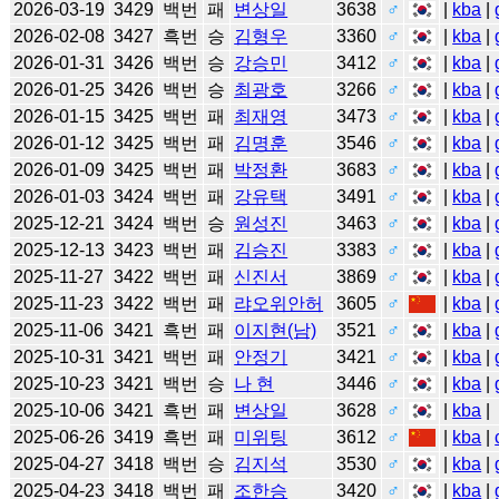
2026-03-19
3429
백번
패
변상일
3638
♂
|
kba
|
2026-02-08
3427
흑번
승
김형우
3360
♂
|
kba
|
2026-01-31
3426
백번
승
강승민
3412
♂
|
kba
|
2026-01-25
3426
백번
승
최광호
3266
♂
|
kba
|
2026-01-15
3425
백번
패
최재영
3473
♂
|
kba
|
2026-01-12
3425
백번
패
김명훈
3546
♂
|
kba
|
2026-01-09
3425
백번
패
박정환
3683
♂
|
kba
|
2026-01-03
3424
백번
패
강유택
3491
♂
|
kba
|
2025-12-21
3424
백번
승
원성진
3463
♂
|
kba
|
2025-12-13
3423
백번
패
김승진
3383
♂
|
kba
|
2025-11-27
3422
백번
패
신진서
3869
♂
|
kba
|
2025-11-23
3422
백번
패
랴오위안허
3605
♂
|
kba
|
2025-11-06
3421
흑번
패
이지현(남)
3521
♂
|
kba
|
2025-10-31
3421
백번
패
안정기
3421
♂
|
kba
|
2025-10-23
3421
백번
승
나 현
3446
♂
|
kba
|
2025-10-06
3421
흑번
패
변상일
3628
♂
|
kba
|
2025-06-26
3419
흑번
패
미위팅
3612
♂
|
kba
|
2025-04-27
3418
백번
승
김지석
3530
♂
|
kba
|
2025-04-23
3418
백번
패
조한승
3420
♂
|
kba
|