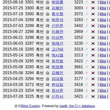
2015-08-18
3301
백번
승
박영롱
3223
♂
|
kba
|
2015-07-25
3300
흑번
패
김혜민
3093
♀
|
kba
|
2015-07-19
3300
흑번
승
류수항
3372
♂
|
kba
|
2015-07-04
3299
흑번
승
박준석
3263
♂
|
kba
|
2015-07-03
3299
흑번
패
신민준
3442
♂
|
kba
|
2015-06-27
3298
흑번
승
이용찬
2869
♂
|
kba
|
2015-06-21
3298
흑번
승
이상헌
3252
|
kba
|
2015-06-03
3297
백번
승
박재근
3230
♂
|
kba
|
2015-05-16
3295
흑번
패
고근태
3313
♂
|
kba
|
2015-05-14
3295
흑번
패
박시열
3213
♂
|
kba
|
2015-05-09
3295
백번
패
윤찬희
3422
♂
|
kba
|
2015-05-08
3295
흑번
패
박정환
3661
♂
|
kba
|
2015-05-06
3294
흑번
승
김혜민
3090
♀
|
kba
|
2015-04-25
3294
백번
승
김대용
3177
♂
|
kba
|
2014-03-26
3272
백번
패
변상일
3416
♂
|
kba
|
2013-03-23
3254
백번
패
정서준
3284
♂
|
kba
|
2010-07-28
3225
흑번
패
신진서
3421
♂
|
kba
|
문의
Rémi Coulom
. Powered by
joedb, the C++ database
.