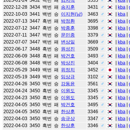
2023-01-24
3432
백번
패
김지석
3535
♂
|
kba
|
2022-12-28
3434
백번
패
송지훈
3431
♂
|
kba
|
2022-10-03
3441
백번
승
이지현(남)
3463
♂
|
kba
|
2022-07-13
3447
흑번
패
박정환
3695
♂
|
kba
|
2022-07-12
3447
흑번
승
박종훈
3398
♂
|
kba
|
2022-07-11
3447
백번
승
문민종
3379
♂
|
kba
|
2022-07-07
3447
백번
패
변상일
3669
♂
|
kba
|
2022-06-17
3448
흑번
승
원성진
3509
♂
|
kba
|
2022-06-09
3448
흑번
패
박건호
3493
♂
|
kba
|
2022-06-08
3448
백번
승
박상진
3404
♂
|
kba
|
2022-05-29
3449
백번
패
위정치
3452
♂
|
kba
|
2022-05-19
3449
백번
승
임상규
3102
♂
|
kba
|
2022-04-26
3450
백번
승
강동윤
3561
♂
|
kba
|
2022-04-24
3450
흑번
승
이원도
3345
♂
|
kba
|
2022-04-23
3450
흑번
승
이원도
3345
♂
|
kba
|
2022-04-05
3450
백번
패
박건호
3495
♂
|
kba
|
2022-04-05
3450
흑번
패
한상훈
3346
♂
|
kba
|
2022-04-03
3450
백번
승
송규상
3347
♂
|
kba
|
2022-04-03
3450
흑번
승
한상훈
3346
♂
|
kba
|