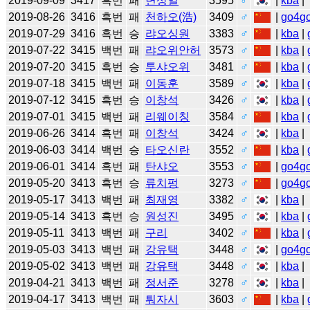
2019-09-09
3417
흑번
패
변상일
3595
♂
|
kba
|
2019-08-26
3416
흑번
패
천하오(浩)
3409
♂
|
go4g
2019-07-29
3416
흑번
승
랴오싱원
3383
♂
|
kba
|
2019-07-22
3415
백번
패
랴오위안허
3573
♂
|
kba
|
2019-07-20
3415
흑번
승
투샤오위
3481
♂
|
kba
|
2019-07-18
3415
백번
패
이동훈
3589
♂
|
kba
|
2019-07-12
3415
흑번
승
이창석
3426
♂
|
kba
|
2019-07-01
3415
백번
패
리웨이칭
3584
♂
|
kba
|
2019-06-26
3414
흑번
패
이창석
3424
♂
|
kba
|
2019-06-03
3414
백번
승
타오신란
3552
♂
|
kba
|
2019-06-01
3414
흑번
패
탄샤오
3553
♂
|
go4g
2019-05-20
3413
흑번
승
류치펑
3273
♂
|
go4g
2019-05-17
3413
백번
패
최재영
3382
♂
|
kba
|
2019-05-14
3413
흑번
승
원성진
3495
♂
|
kba
|
2019-05-11
3413
백번
패
구리
3402
♂
|
kba
|
2019-05-03
3413
백번
패
강유택
3448
♂
|
go4g
2019-05-02
3413
백번
패
강유택
3448
♂
|
kba
|
2019-04-21
3413
백번
패
정서준
3278
♂
|
kba
|
2019-04-17
3413
백번
패
퉈자시
3603
♂
|
kba
|