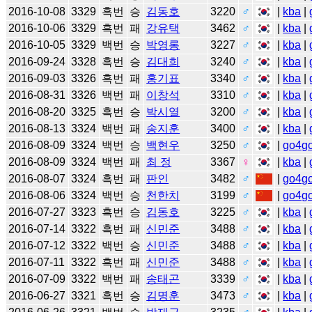
2016-10-08
3329
흑번
승
김동호
3220
♂
|
kba
|
2016-10-06
3329
흑번
패
강유택
3462
♂
|
kba
|
2016-10-05
3329
백번
승
박영롱
3227
♂
|
kba
|
2016-09-24
3328
흑번
승
김대희
3240
♂
|
kba
|
2016-09-03
3326
흑번
패
홍기표
3340
♂
|
kba
|
2016-08-31
3326
백번
패
이창석
3310
♂
|
kba
|
2016-08-20
3325
흑번
승
박시열
3200
♂
|
kba
|
2016-08-13
3324
백번
패
송지훈
3400
♂
|
kba
|
2016-08-09
3324
백번
승
백현우
3250
♂
|
go4g
2016-08-09
3324
백번
패
최 정
3367
♀
|
kba
|
2016-08-07
3324
흑번
패
판인
3482
♂
|
go4g
2016-08-06
3324
백번
승
천한치
3199
♂
|
go4g
2016-07-27
3323
흑번
승
김동호
3225
♂
|
kba
|
2016-07-14
3322
흑번
패
신민준
3488
♂
|
kba
|
2016-07-12
3322
백번
승
신민준
3488
♂
|
kba
|
2016-07-11
3322
흑번
패
신민준
3488
♂
|
kba
|
2016-07-09
3322
백번
패
송태곤
3339
♂
|
kba
|
2016-06-27
3321
흑번
승
김명훈
3473
♂
|
kba
|