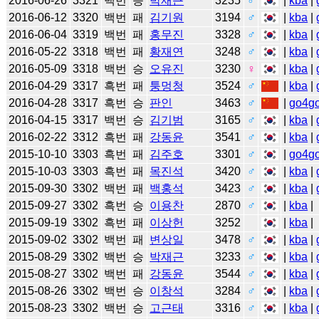
2016-06-26
3321
백번
승
박재근
3235
♂
|
kba
|
2016-06-12
3320
백번
패
김기원
3194
♂
|
kba
|
2016-06-04
3319
백번
패
홍무진
3328
♂
|
kba
|
2016-05-22
3318
백번
패
황재연
3248
♂
|
kba
|
2016-05-09
3318
백번
승
오유진
3230
♀
|
kba
|
2016-04-29
3317
흑번
패
퉁멍청
3524
♂
|
kba
|
2016-04-28
3317
흑번
승
판인
3463
♂
|
go4g
2016-04-15
3317
백번
승
김기범
3165
♂
|
kba
|
2016-02-22
3312
흑번
패
강동윤
3541
♂
|
kba
|
2015-10-10
3303
흑번
패
김주호
3301
♂
|
go4g
2015-10-03
3303
흑번
패
목진석
3420
♂
|
kba
|
2015-09-30
3302
백번
패
백홍석
3423
♂
|
kba
|
2015-09-27
3302
흑번
승
이용찬
2870
♂
|
kba
|
2015-09-19
3302
흑번
패
이상헌
3252
|
kba
|
2015-09-02
3302
백번
패
변상일
3478
♂
|
kba
|
2015-08-29
3302
백번
승
박재근
3233
♂
|
kba
|
2015-08-27
3302
백번
패
강동윤
3544
♂
|
kba
|
2015-08-26
3302
백번
승
이창석
3284
♂
|
kba
|
2015-08-23
3302
백번
승
고근태
3316
♂
|
kba
|