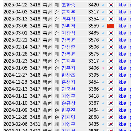
2025-04-22
3418
흑번
패
조한승
3420
♂
|
kba
|
2025-04-03
3418
흑번
승
금지우
3317
♂
|
kba
|
2025-03-13
3418
백번
승
백홍석
3354
♂
|
kba
|
2025-03-06
3418
흑번
패
진위청
3559
♂
|
kba
|
2025-03-01
3418
흑번
승
이창석
3485
♂
|
kba
|
2025-02-21
3417
흑번
패
강동윤
3576
♂
|
kba
|
2025-02-14
3417
백번
패
안성준
3506
♂
|
kba
|
2025-01-28
3417
백번
패
강동윤
3575
♂
|
kba
|
2025-01-23
3417
백번
승
금지우
3317
♂
|
kba
|
2025-01-05
3417
백번
승
김은지
3406
♀
|
kba
|
2024-12-27
3416
흑번
패
한상조
3395
♂
|
kba
|
2024-11-28
3416
백번
패
홍성지
3454
♂
|
kba
|
2024-02-13
3417
백번
패
안국현
3366
♂
|
kba
|
2024-01-12
3417
흑번
패
이영구
3418
♂
|
kba
|
2024-01-10
3417
흑번
패
송규상
3367
♂
|
kba
|
2024-01-09
3417
흑번
승
한우진
3464
♂
|
kba
|
2023-12-28
3418
흑번
승
김지명
2868
♂
|
kba
|
2023-02-06
3431
흑번
패
이영구
3435
♂
|
kba
|