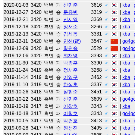
2020-01-03
3420
백번
패
신민준
3616
♂
|
kba
|
2019-12-27
3420
백번
승
문유빈
3319
♂
|
kba
|
2019-12-21
3420
백번
패
진시영
3369
♂
|
kba
|
2019-12-18
3420
흑번
승
정서준
3266
♂
|
kba
|
2019-12-13
3420
백번
승
김세동
3331
♂
|
kba
|
2019-12-11
3420
백번
승
천셴(賢)
3547
♂
|
go4g
2019-12-09
3420
흑번
패
황윈숭
3529
♂
|
go4g
2019-12-06
3420
흑번
승
최재영
3393
♂
|
kba
|
2019-11-30
3420
백번
패
박종훈
3390
♂
|
kba
|
2019-11-24
3419
흑번
승
정서준
3268
♂
|
kba
|
2019-11-14
3419
흑번
승
이영구
3462
♂
|
kba
|
2019-11-10
3419
백번
승
한상훈
3337
♂
|
kba
|
2019-10-26
3418
백번
패
설현준
3451
♂
|
kba
|
2019-10-22
3418
흑번
패
신민준
3609
♂
|
go4g
2019-10-19
3417
흑번
패
이창호
3343
♂
|
kba
|
2019-10-18
3417
흑번
패
이창호
3343
♂
|
go4g
2019-10-05
3417
백번
승
박건호
3413
♂
|
kba
|
2019-09-28
3417
백번
승
원성진
3495
♂
|
kba
|