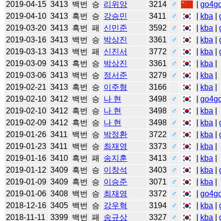
2019-04-15
3413
백번
승
리위앙
3214
♂
|
go4g
2019-04-10
3413
흑번
승
강승민
3411
♂
|
kba
|
2019-03-20
3413
흑번
패
신민준
3592
♂
|
kba
|
2019-03-16
3413
백번
승
박상진
3361
♂
|
kba
|
2019-03-13
3413
백번
패
신진서
3772
♂
|
kba
|
2019-03-09
3413
흑번
승
박상진
3361
♂
|
kba
|
2019-03-06
3413
백번
승
정서준
3279
♂
|
kba
|
2019-02-21
3413
흑번
승
이주형
3166
|
kba
|
2019-02-10
3412
백번
승
나 현
3498
♂
|
go4g
2019-02-10
3412
흑번
승
나 현
3498
♂
|
kba
|
2019-02-09
3412
흑번
승
나 현
3498
♂
|
kba
|
2019-01-26
3411
백번
승
박정환
3722
♂
|
kba
|
2019-01-23
3411
백번
승
최재영
3373
♂
|
kba
|
2019-01-16
3410
흑번
패
송지훈
3413
♂
|
kba
|
2019-01-12
3409
흑번
승
이창석
3403
♂
|
kba
|
2019-01-09
3409
흑번
승
이승준
3071
♂
|
kba
|
2019-01-06
3408
백번
승
최재영
3372
♂
|
go4g
2018-12-16
3405
백번
승
강우혁
3194
♂
|
kba
|
2018-11-11
3399
백번
패
송규상
3327
♂
|
kba
|