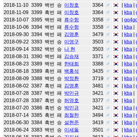
2018-11-10
3399
백번
승
이창호
3364
♂
|
kba
|
2018-11-09
3399
흑번
패
이창호
3364
♂
|
kba
|
2018-10-07
3395
백번
패
류수항
3358
♂
|
go4g
2018-10-06
3394
백번
패
류수항
3358
♂
|
kba
|
2018-09-30
3394
백번
패
김명훈
3479
♂
|
kba
|
2018-09-22
3393
백번
승
이영구
3503
♂
|
kba
|
2018-09-14
3392
백번
승
나 현
3503
♂
|
kba
|
2018-08-31
3390
백번
패
김승재
3371
♂
|
kba
|
2018-08-23
3389
백번
패
한태희
3388
♂
|
kba
|
2018-08-18
3389
흑번
패
백홍석
3435
♂
|
kba
|
2018-08-09
3388
백번
승
박정환
3719
♂
|
kba
|
2018-08-02
3387
흑번
패
김명훈
3481
♂
|
kba
|
2018-07-28
3387
백번
패
박민규
3421
♂
|
kba
|
2018-07-28
3387
흑번
승
허영호
3377
♂
|
kba
|
2018-07-20
3386
흑번
승
박민규
3421
♂
|
kba
|
2018-07-14
3385
흑번
패
최철한
3494
♂
|
kba
|
2018-06-30
3384
흑번
승
설현준
3419
♂
|
kba
|
2018-06-24
3383
백번
승
이세돌
3501
♂
|
kba
|