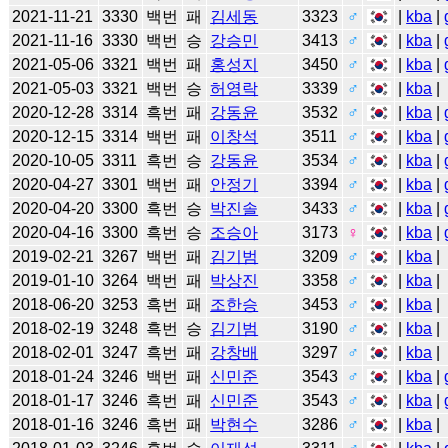
2021-11-21
3330
백번
패
김세동
3323
♂
|
kba
|
2021-11-16
3330
백번
승
강승민
3413
♂
|
kba
|
2021-05-06
3321
백번
패
홍성지
3450
♂
|
kba
|
2021-05-03
3321
백번
승
허영락
3339
♂
|
kba
|
2020-12-28
3314
흑번
패
강동윤
3532
♂
|
kba
|
2020-12-15
3314
백번
패
이창석
3511
♂
|
kba
|
2020-10-05
3311
흑번
승
강동윤
3534
♂
|
kba
|
2020-04-27
3301
백번
패
안정기
3394
♂
|
kba
|
2020-04-20
3300
흑번
승
박진솔
3433
♂
|
kba
|
2020-04-16
3300
흑번
승
조승아
3173
♀
|
kba
|
2019-02-21
3267
백번
패
김기범
3209
♂
|
kba
|
2019-01-10
3264
백번
패
박상진
3358
♂
|
kba
|
2018-06-20
3253
흑번
패
조한승
3453
♂
|
kba
|
2018-02-19
3248
흑번
승
김기범
3190
♂
|
kba
|
2018-02-01
3247
흑번
패
강창배
3297
♂
|
kba
|
2018-01-24
3246
백번
패
신민준
3543
♂
|
kba
|
2018-01-17
3246
흑번
패
신민준
3543
♂
|
kba
|
2018-01-16
3246
흑번
패
박현수
3286
♂
|
kba
|