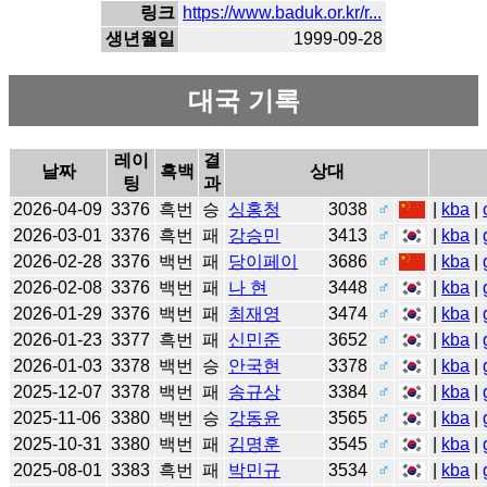
링크
https://www.baduk.or.kr/r...
생년월일
1999-09-28
대국 기록
레이
결
날짜
흑백
상대
팅
과
2026-04-09
3376
흑번
승
싱홍청
3038
♂
|
kba
|
2026-03-01
3376
흑번
패
강승민
3413
♂
|
kba
|
2026-02-28
3376
백번
패
당이페이
3686
♂
|
kba
|
2026-02-08
3376
백번
패
나 현
3448
♂
|
kba
|
2026-01-29
3376
백번
패
최재영
3474
♂
|
kba
|
2026-01-23
3377
흑번
패
신민준
3652
♂
|
kba
|
2026-01-03
3378
백번
승
안국현
3378
♂
|
kba
|
2025-12-07
3378
백번
패
송규상
3384
♂
|
kba
|
2025-11-06
3380
백번
승
강동윤
3565
♂
|
kba
|
2025-10-31
3380
백번
패
김명훈
3545
♂
|
kba
|
2025-08-01
3383
흑번
패
박민규
3534
♂
|
kba
|