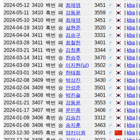
2024-05-12
3410
백번
패
최재영
3451
♂
|
kba
|
2024-05-11
3410
흑번
패
강동윤
3559
♂
|
kba
|
2024-05-10
3410
백번
패
최재영
3451
♂
|
kba
|
2024-04-19
3410
흑번
승
설현준
3520
♂
|
kba
|
2024-04-04
3411
백번
승
김승구
3331
♂
|
kba
|
2024-03-28
3411
백번
패
최철한
3401
♂
|
kba
|
2024-03-21
3411
백번
승
김창훈
3344
♂
|
kba
|
2024-03-14
3411
백번
승
한승주
3470
♂
|
kba
|
2024-03-09
3411
백번
승
이지현(남)
3502
♂
|
kba
|
2024-03-01
3410
백번
승
한태희
3421
♂
|
kba
|
2024-02-08
3409
백번
승
박상진
3430
♂
|
kba
|
2024-02-04
3409
백번
승
안성준
3501
♂
|
kba
|
2024-01-28
3408
백번
승
박진솔
3401
♂
|
kba
|
2024-01-21
3407
백번
패
강동윤
3553
♂
|
kba
|
2024-01-17
3407
백번
패
문민종
3406
♂
|
kba
|
2024-01-09
3406
흑번
승
김승진
3312
♂
|
kba
|
2024-01-06
3406
백번
승
송지훈
3463
♂
|
kba
|
2023-12-30
3405
흑번
패
양카이원
3591
♂
|
kba
|