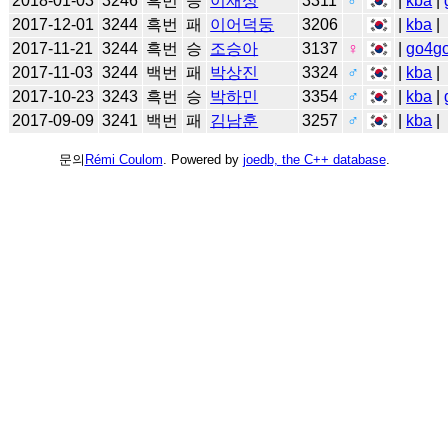
2018-01-03
3246
흑번
승
이재성
3311
♂
|
kba
|
2017-12-01
3244
흑번
패
이어덕둥
3206
|
kba
|
2017-11-21
3244
흑번
승
조승아
3137
♀
|
go4g
2017-11-03
3244
백번
패
박상진
3324
♂
|
kba
|
2017-10-23
3243
흑번
승
박하민
3354
♂
|
kba
|
2017-09-09
3241
백번
패
김남훈
3257
♂
|
kba
|
문의
Rémi Coulom
. Powered by
joedb, the C++ database
.