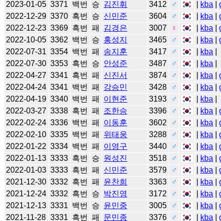
2023-01-05
3371
백번
승
김진휘
3412
♂
|
kba
|
2022-12-29
3370
흑번
승
신민준
3604
♂
|
kba
|
2022-12-23
3369
흑번
패
김경은
3007
♀
|
kba
|
2022-10-05
3362
백번
승
홍성지
3465
♂
|
kba
|
2022-07-31
3354
백번
패
송지훈
3417
♂
|
kba
|
2022-07-30
3353
흑번
승
안성준
3487
♂
|
kba
|
2022-04-27
3341
흑번
패
신진서
3874
♂
|
kba
|
2022-04-24
3341
백번
패
강승민
3428
♂
|
kba
|
2022-04-19
3340
백번
패
이현준
3193
♂
|
kba
|
2022-03-27
3338
흑번
패
조한승
3396
♂
|
kba
|
2022-02-24
3336
백번
패
이동훈
3602
♂
|
kba
|
2022-02-10
3335
백번
패
위태웅
3288
♂
|
kba
|
2022-01-22
3334
백번
패
이영구
3440
♂
|
kba
|
2022-01-13
3333
흑번
승
원성진
3518
♂
|
kba
|
2022-01-03
3333
흑번
패
신민준
3579
♂
|
kba
|
2021-12-30
3332
흑번
패
윤찬희
3363
♂
|
kba
|
2021-12-24
3332
흑번
승
박진영
3172
♂
|
kba
|
2021-12-13
3331
백번
승
윤민중
3005
♂
|
kba
|
2021-11-28
3331
흑번
패
문민종
3376
♂
|
kba
|