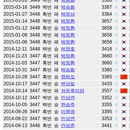
2015-03-28
3449
백번
패
박승화
3388
♂
2015-03-16
3449
백번
패
박승화
3387
♂
2015-01-27
3448
흑번
패
박정상
3364
♂
2015-01-14
3448
백번
패
박정환
3657
♂
2015-01-12
3448
흑번
승
박정환
3658
♂
2015-01-09
3448
백번
패
박정환
3658
♂
2015-01-06
3448
흑번
패
박정환
3658
♂
2014-12-11
3448
백번
승
허영호
3418
♂
2014-11-23
3447
흑번
패
박정환
3660
♂
2014-11-03
3447
흑번
패
박정환
3660
♂
2014-10-31
3447
흑번
패
박승화
3380
♂
2014-10-28
3447
흑번
승
창하오
3365
♂
2014-10-17
3447
백번
승
변상일
3433
♂
2014-10-14
3447
백번
패
저우루이양
3557
♂
2014-10-12
3447
백번
승
민상연
3352
♂
2014-10-05
3447
백번
승
한승주
3355
♂
2014-09-26
3447
흑번
승
이원영
3395
♂
2014-09-22
3447
백번
승
민상연
3353
♂
2014-09-13
3446
흑번
승
안성준
3441
♂