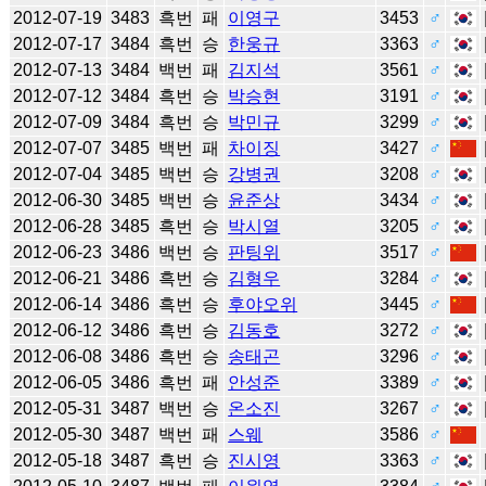
2012-07-19
3483
흑번
패
이영구
3453
♂
2012-07-17
3484
흑번
승
한웅규
3363
♂
2012-07-13
3484
백번
패
김지석
3561
♂
2012-07-12
3484
흑번
승
박승현
3191
♂
2012-07-09
3484
흑번
승
박민규
3299
♂
2012-07-07
3485
백번
패
차이징
3427
♂
2012-07-04
3485
백번
승
강병권
3208
♂
2012-06-30
3485
백번
승
윤준상
3434
♂
2012-06-28
3485
흑번
승
박시열
3205
♂
2012-06-23
3486
백번
승
판팅위
3517
♂
2012-06-21
3486
흑번
승
김형우
3284
♂
2012-06-14
3486
흑번
승
후야오위
3445
♂
2012-06-12
3486
흑번
승
김동호
3272
♂
2012-06-08
3486
흑번
승
송태곤
3296
♂
2012-06-05
3486
흑번
패
안성준
3389
♂
2012-05-31
3487
백번
승
온소진
3267
♂
2012-05-30
3487
백번
패
스웨
3586
♂
2012-05-18
3487
흑번
승
진시영
3363
♂