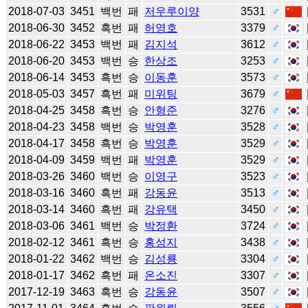
2018-07-03
3451
백번
패
저우루이양
3531
♂
2018-06-30
3452
흑번
패
허영호
3379
♂
2018-06-22
3453
백번
패
김지석
3612
♂
2018-06-20
3453
백번
승
한상조
3253
♂
2018-06-14
3453
흑번
승
이동훈
3573
♂
2018-05-03
3457
흑번
패
미위팅
3679
♂
2018-04-25
3458
흑번
승
안형준
3276
♂
2018-04-23
3458
백번
승
박영훈
3528
♂
2018-04-17
3458
흑번
승
박영훈
3529
♂
2018-04-09
3459
백번
패
박영훈
3529
♂
2018-03-26
3460
백번
승
이영구
3523
♂
2018-03-16
3460
흑번
패
강동윤
3513
♂
2018-03-14
3460
흑번
패
강유택
3450
♂
2018-03-06
3461
백번
승
박정환
3724
♂
2018-02-12
3461
흑번
승
홍성지
3438
♂
2018-01-22
3462
백번
승
김성룡
3304
♂
2018-01-17
3462
흑번
패
온소진
3307
♂
2017-12-19
3463
흑번
승
강동윤
3507
♂