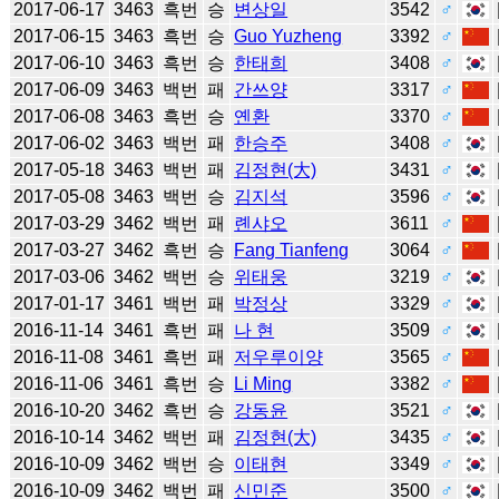
2017-06-17
3463
흑번
승
변상일
3542
♂
2017-06-15
3463
흑번
승
Guo Yuzheng
3392
♂
2017-06-10
3463
흑번
승
한태희
3408
♂
2017-06-09
3463
백번
패
간쓰양
3317
♂
2017-06-08
3463
흑번
승
옌환
3370
♂
2017-06-02
3463
백번
패
한승주
3408
♂
2017-05-18
3463
백번
패
김정현(大)
3431
♂
2017-05-08
3463
백번
승
김지석
3596
♂
2017-03-29
3462
백번
패
롄샤오
3611
♂
2017-03-27
3462
흑번
승
Fang Tianfeng
3064
♂
2017-03-06
3462
백번
승
위태웅
3219
♂
2017-01-17
3461
백번
패
박정상
3329
♂
2016-11-14
3461
흑번
패
나 현
3509
♂
2016-11-08
3461
흑번
패
저우루이양
3565
♂
2016-11-06
3461
흑번
승
Li Ming
3382
♂
2016-10-20
3462
흑번
승
강동윤
3521
♂
2016-10-14
3462
백번
패
김정현(大)
3435
♂
2016-10-09
3462
백번
승
이태현
3349
♂
2016-10-09
3462
백번
패
신민준
3500
♂