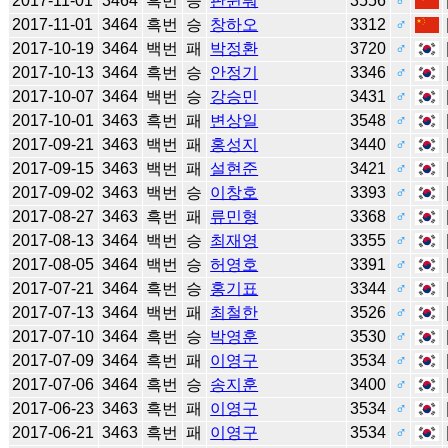
2017-11-01
3464
흑번
승
판윈뤄
3556
♂
2017-11-01
3464
흑번
승
창하오
3312
♂
2017-10-19
3464
백번
패
박정환
3720
♂
2017-10-13
3464
흑번
승
안정기
3346
♂
2017-10-07
3464
백번
승
강승민
3431
♂
2017-10-01
3463
흑번
패
변상일
3548
♂
2017-09-21
3463
백번
패
홍성지
3440
♂
2017-09-15
3463
백번
패
설현준
3421
♂
2017-09-02
3463
백번
승
이창호
3393
♂
2017-08-27
3463
흑번
패
류민형
3368
♂
2017-08-13
3464
백번
승
최재영
3355
♂
2017-08-05
3464
백번
승
허영호
3391
♂
2017-07-21
3464
흑번
승
홍기표
3344
♂
2017-07-13
3464
백번
패
최철한
3526
♂
2017-07-10
3464
흑번
승
박영훈
3530
♂
2017-07-09
3464
흑번
패
이영구
3534
♂
2017-07-06
3464
흑번
승
송지훈
3400
♂
2017-06-23
3463
흑번
패
이영구
3534
♂
2017-06-21
3463
흑번
패
이영구
3534
♂