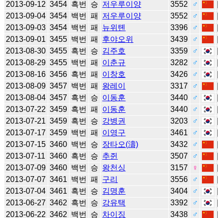
2013-09-12
3454
흑번
승
저우루이양
3552
♂
2013-09-04
3454
백번
패
저우루이양
3552
♂
2013-09-03
3454
백번
패
뉴위톈
3396
♂
2013-09-01
3455
백번
패
후야오위
3439
♂
2013-08-30
3455
흑번
승
김주호
3359
♂
2013-08-29
3455
백번
패
이춘규
3282
♂
2013-08-16
3456
흑번
패
이창호
3426
♂
2013-08-09
3457
백번
패
왕레이
3317
♂
2013-08-04
3457
흑번
승
이동훈
3440
♂
2013-07-22
3459
흑번
패
이동훈
3440
♂
2013-07-21
3459
흑번
승
강병권
3203
♂
2013-07-17
3459
백번
패
이영구
3461
♂
2013-07-15
3460
백번
승
장타오(濤)
3432
♂
2013-07-11
3460
흑번
승
추쥔
3507
♂
2013-07-09
3460
백번
승
왕천싱
3157
♀
2013-07-07
3461
백번
패
구리
3556
♂
2013-07-04
3461
흑번
승
김명훈
3404
♂
2013-06-27
3462
흑번
승
강유택
3392
♂
2013-06-22
3462
백번
승
차이징
3438
♂