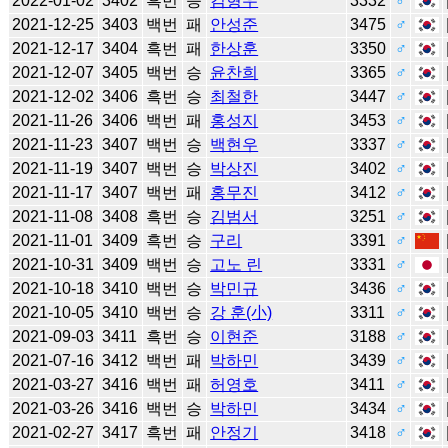
2022-01-02
3402
흑번
승
김형우
3332
♂
2021-12-25
3403
백번
패
안성준
3475
♂
2021-12-17
3404
흑번
패
한상훈
3350
♂
2021-12-07
3405
백번
승
윤찬희
3365
♂
2021-12-02
3406
흑번
승
최철한
3447
♂
2021-11-26
3406
백번
패
홍성지
3453
♂
2021-11-23
3407
백번
승
백현우
3337
♂
2021-11-19
3407
백번
승
박상진
3402
♂
2021-11-17
3407
백번
패
홍무진
3412
♂
2021-11-08
3408
흑번
승
김범서
3251
♂
2021-11-01
3409
흑번
승
구리
3391
♂
2021-10-31
3409
백번
승
고노 린
3331
♂
2021-10-18
3410
백번
승
박민규
3436
♂
2021-10-05
3410
백번
승
강 훈(小)
3311
♂
2021-09-03
3411
흑번
승
이현준
3188
♂
2021-07-16
3412
백번
패
박하민
3439
♂
2021-03-27
3416
백번
패
허영호
3411
♂
2021-03-26
3416
백번
승
박하민
3434
♂
2021-02-27
3417
흑번
패
안정기
3418
♂