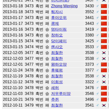
2013-02-21
3471
백번
승
이지현(남)
3437
♂
2013-01-18
3473
흑번
패
Zhong Wenjing
3430
♂
2013-01-18
3473
백번
패
퉈자시
3552
♂
2013-01-17
3473
흑번
패
후야오위
3441
♂
2013-01-17
3473
백번
패
쿵제
3443
♂
2013-01-16
3473
흑번
승
멍타이링
3419
♂
2013-01-16
3473
흑번
승
창하오
3380
♂
2013-01-15
3474
백번
승
당이페이
3425
♂
2013-01-15
3474
백번
승
롄샤오
3533
♂
2012-12-05
3477
흑번
승
최철한
3538
♂
2012-12-03
3477
백번
승
최철한
3538
♂
2012-12-01
3477
백번
패
왕하오양
3373
♂
2012-11-24
3478
흑번
승
후웨펑
3377
♂
2012-11-19
3478
흑번
승
최철한
3538
♂
2012-11-12
3478
백번
패
이희성
3322
♂
2012-11-10
3478
백번
승
셰허
3476
♂
2012-11-03
3478
흑번
승
저우루이양
3546
♂
2012-10-21
3479
백번
패
추쥔
3496
♂
2012-10-11
3479
백번
패
최철한
3541
♂