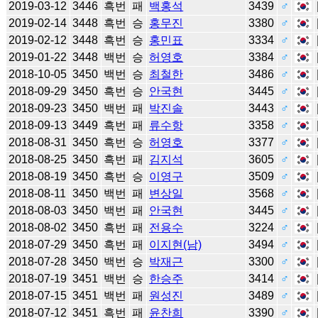
2019-03-12
3446
흑번
패
백홍석
3439
♂
2019-02-14
3448
흑번
승
홍무진
3380
♂
2019-02-12
3448
흑번
승
홍민표
3334
♂
2019-01-22
3448
백번
승
허영호
3384
♂
2018-10-05
3450
백번
승
최철한
3486
♂
2018-09-29
3450
흑번
승
안국현
3445
♂
2018-09-23
3450
백번
패
박진솔
3443
♂
2018-09-13
3449
흑번
패
류수항
3358
♂
2018-08-31
3450
흑번
승
허영호
3377
♂
2018-08-25
3450
흑번
패
김지석
3605
♂
2018-08-19
3450
흑번
승
이영구
3509
♂
2018-08-11
3450
백번
패
변상일
3568
♂
2018-08-03
3450
백번
패
안국현
3445
♂
2018-08-02
3450
흑번
패
전용수
3224
♂
2018-07-29
3450
흑번
패
이지현(남)
3494
♂
2018-07-28
3450
백번
승
박재근
3300
♂
2018-07-19
3451
백번
승
한승주
3414
♂
2018-07-15
3451
백번
패
원성진
3489
♂
2018-07-12
3451
흑번
패
윤찬희
3390
♂