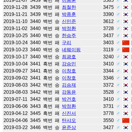
2019-12-07
3439
흑번
패
이동훈
3585
♂
2019-11-28
3439
백번
패
최철한
3475
♂
2019-11-21
3439
백번
패
박종훈
3390
♂
2019-11-10
3440
백번
승
신민준
3612
♂
2019-11-02
3440
백번
패
박정환
3728
♂
2019-10-25
3440
백번
승
한승주
3437
♂
2019-10-24
3440
백번
패
구리
3403
♂
2019-10-23
3440
백번
승
녜웨이핑
3119
♂
2019-10-17
3440
백번
승
최광호
3240
♂
2019-10-04
3441
흑번
패
강승민
3410
♂
2019-09-27
3441
흑번
승
이창호
3344
♂
2019-09-02
3441
흑번
승
이창호
3346
♂
2019-08-03
3442
백번
승
김승재
3372
♂
2019-08-03
3442
백번
패
강동윤
3528
♂
2019-07-11
3442
백번
패
박건호
3410
♂
2019-06-06
3443
흑번
패
박정환
3731
♂
2019-04-12
3445
흑번
패
신진서
3778
♂
2019-04-06
3445
백번
패
탄샤오
3550
♂
2019-03-22
3446
백번
승
윤준상
3427
♂