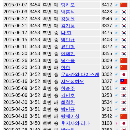
2015-07-07
3454
흑번
패
딩하오
3412
♂
2015-07-03
3453
흑번
패
백홍석
3423
♂
2015-06-27
3453
백번
패
강동윤
3546
♂
2015-06-21
3453
흑번
패
김기용
3337
♂
2015-06-17
3453
흑번
승
나 현
3475
♂
2015-06-15
3453
백번
승
박민규
3403
♂
2015-06-11
3453
백번
승
류민형
3372
♂
2015-05-30
3453
흑번
승
이태현
3355
♂
2015-05-26
3453
백번
승
딩스슝
3309
♂
2015-05-20
3453
흑번
패
한한
3329
♂
2015-05-17
3452
백번
승
무라카와 다이스케
3302
♂
2015-05-16
3452
백번
승
샤오정하오
3327
♂
2015-05-09
3452
흑번
승
한승주
3351
♂
2015-05-06
3452
흑번
승
김민호
3253
♂
2015-04-30
3451
흑번
패
최철한
3534
♂
2015-04-25
3451
흑번
승
박민규
3401
♂
2015-04-16
3451
백번
패
탕웨이싱
3542
♂
2015-04-15
3450
백번
승
후지사와 리나
3108
♀