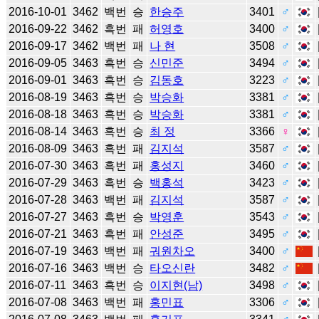
2016-10-01
3462
백번
승
한승주
3401
♂
2016-09-22
3462
흑번
패
허영호
3400
♂
2016-09-17
3462
백번
패
나 현
3508
♂
2016-09-05
3463
흑번
승
신민준
3494
♂
2016-09-01
3463
흑번
승
김동호
3223
♂
2016-08-19
3463
흑번
승
박승화
3381
♂
2016-08-18
3463
흑번
승
박승화
3381
♂
2016-08-14
3463
흑번
승
최 정
3366
♀
2016-08-09
3463
흑번
패
김지석
3587
♂
2016-07-30
3463
흑번
패
홍성지
3460
♂
2016-07-29
3463
흑번
승
백홍석
3423
♂
2016-07-28
3463
백번
패
김지석
3587
♂
2016-07-27
3463
흑번
승
박영훈
3543
♂
2016-07-21
3463
흑번
패
안성준
3495
♂
2016-07-19
3463
백번
패
궈원차오
3400
♂
2016-07-16
3463
백번
승
타오신란
3482
♂
2016-07-11
3463
흑번
승
이지현(남)
3498
♂
2016-07-08
3463
백번
패
홍민표
3306
♂