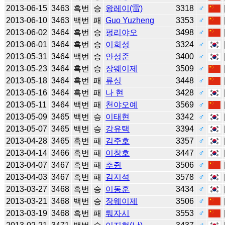
2013-06-15
3463
흑번
승
왕레이(雷)
3318
♂
2013-06-10
3463
백번
패
Guo Yuzheng
3353
♂
2013-06-02
3464
흑번
승
펑리야오
3498
♂
2013-06-01
3464
흑번
승
이희성
3324
♂
2013-05-31
3464
백번
승
안성준
3400
♂
2013-05-23
3464
흑번
승
장웨이제
3509
♂
2013-05-18
3464
흑번
패
류싱
3448
♂
2013-05-16
3464
흑번
패
나 현
3428
♂
2013-05-11
3464
백번
패
천야오예
3569
♂
2013-05-09
3465
백번
승
이태현
3342
♂
2013-05-07
3465
백번
승
강유택
3394
♂
2013-04-28
3465
흑번
패
김주호
3357
♂
2013-04-14
3466
흑번
패
이창호
3447
♂
2013-04-07
3467
흑번
패
추쥔
3506
♂
2013-04-03
3467
흑번
패
김지석
3578
♂
2013-03-27
3468
흑번
승
이동훈
3434
♂
2013-03-21
3468
백번
승
장웨이제
3506
♂
2013-03-19
3468
흑번
패
퉈자시
3553
♂