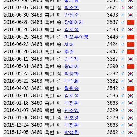
2016-07-08
3463
백번
패
홍기표
3341
♂
2016-07-07
3463
백번
승
박소현
2871
♀
2016-06-30
3463
흑번
패
안성준
3493
♂
2016-06-28
3463
흑번
승
장웨이제
3537
♂
2016-06-26
3463
백번
패
김지석
3588
♂
2016-06-25
3463
백번
승
마오루이룽
3446
♂
2016-06-23
3463
백번
승
셰허
3424
♂
2016-06-20
3463
흑번
패
추쥔
3447
♂
2016-06-12
3463
백번
승
김승재
3387
♂
2016-05-31
3463
흑번
승
왕레이
3290
♂
2016-05-23
3463
백번
승
박승화
3382
♂
2016-05-22
3463
백번
승
박승화
3382
♂
2016-04-03
3461
백번
패
황윈숭
3542
♂
2016-02-16
3460
흑번
패
김지석
3585
♂
2016-01-18
3460
흑번
패
박정환
3663
♂
2016-01-07
3460
백번
승
안조영
3329
♂
2016-01-06
3460
백번
승
안조영
3329
♂
2015-12-24
3460
백번
패
박정환
3663
♂
2015-12-05
3460
흑번
패
박정환
3662
♂