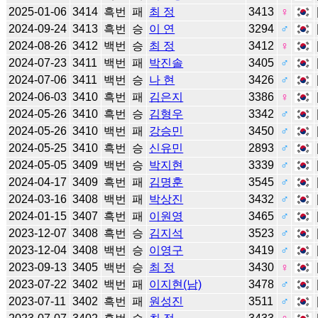
2025-01-06
3414
흑번
패
최 정
3413
♀
2024-09-24
3413
흑번
승
이 연
3294
♂
2024-08-26
3412
백번
승
최 정
3412
♀
2024-07-23
3411
백번
패
박진솔
3405
♂
2024-07-06
3411
백번
승
나 현
3426
♂
2024-06-03
3410
흑번
패
김은지
3386
♀
2024-05-26
3410
흑번
승
김형우
3342
♂
2024-05-26
3410
백번
패
강승민
3450
♂
2024-05-25
3410
흑번
승
신유민
2893
♂
2024-05-05
3409
백번
승
박지현
3339
♂
2024-04-17
3409
흑번
패
김명훈
3545
♂
2024-03-16
3408
백번
패
박상진
3432
♂
2024-01-15
3407
흑번
패
이원영
3465
♂
2023-12-07
3408
흑번
승
김지석
3523
♂
2023-12-04
3408
백번
승
이영구
3419
♂
2023-09-13
3405
백번
승
최 정
3430
♀
2023-07-22
3402
백번
패
이지현(남)
3478
♂
2023-07-11
3402
흑번
패
원성진
3511
♂