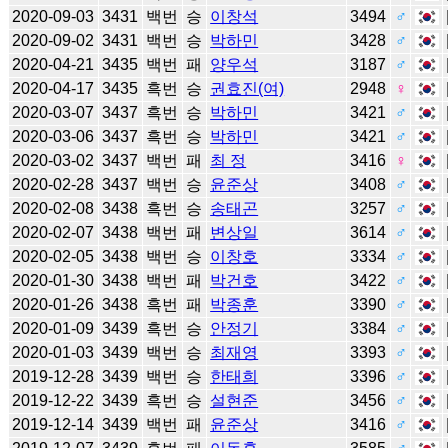
2020-09-03
3431
백번
승
이창석
3494
♂
2020-09-02
3431
백번
승
박하민
3428
♂
2020-04-21
3435
백번
패
양우석
3187
♂
2020-04-17
3435
흑번
승
권효진(여)
2948
♀
2020-03-07
3437
흑번
승
박하민
3421
♂
2020-03-06
3437
흑번
승
박하민
3421
♂
2020-03-02
3437
백번
패
최 정
3416
♀
2020-02-28
3437
백번
승
윤준상
3408
♂
2020-02-08
3438
흑번
승
송태곤
3257
♂
2020-02-07
3438
백번
패
변상일
3614
♂
2020-02-05
3438
백번
승
이창호
3334
♂
2020-01-30
3438
백번
패
박건호
3422
♂
2020-01-26
3438
흑번
패
박종훈
3390
♂
2020-01-09
3439
흑번
승
안정기
3384
♂
2020-01-03
3439
백번
승
최재영
3393
♂
2019-12-28
3439
백번
승
한태희
3396
♂
2019-12-22
3439
흑번
승
설현준
3456
♂
2019-12-14
3439
백번
패
윤준상
3416
♂