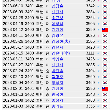
2023-07-07
3402
흑번
승
최 정
3433
♀
2023-06-10
3401
흑번
패
김창훈
3342
♂
2023-06-09
3401
백번
패
신진서
3884
♂
2023-04-28
3400
백번
패
송규상
3364
♂
2023-04-19
3400
흑번
패
이창석
3505
♂
2023-04-12
3400
흑번
패
린쥔옌
3399
♂
2023-04-11
3400
백번
승
김경은
3026
♀
2023-03-26
3400
흑번
승
김정현(大)
3505
♂
2023-03-17
3400
흑번
패
강유택
3428
♂
2023-03-15
3400
흑번
승
김윤태(小)
3111
♂
2023-03-11
3400
백번
패
박영훈
3426
♂
2023-02-27
3401
흑번
패
신진서
3885
♂
2023-02-24
3401
백번
승
박진솔
3404
♂
2023-02-10
3401
백번
패
김명훈
3569
♂
2023-02-04
3401
흑번
패
홍성지
3469
♂
2023-02-01
3401
백번
승
린쥔옌
3396
♂
2023-01-13
3402
백번
승
안국현
3348
♂
2023-01-08
3402
흑번
패
홍성지
3468
♂
2023-01-03
3402
흑번
승
홍기표
3356
♂