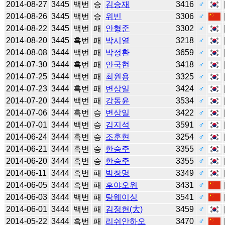
2014-08-27
3445
백번
승
김승재
3416
♂
2014-08-26
3445
백번
승
위빈
3306
♂
2014-08-22
3445
백번
패
안형준
3302
♂
2014-08-20
3445
흑번
패
박시열
3218
♂
2014-08-08
3444
백번
패
박정환
3659
♂
2014-07-30
3444
흑번
패
안국현
3418
♂
2014-07-25
3444
백번
패
최원용
3325
♂
2014-07-23
3444
흑번
패
변상일
3424
♂
2014-07-20
3444
백번
패
강동윤
3534
♂
2014-07-06
3444
흑번
승
변상일
3422
♂
2014-07-01
3444
백번
승
김지석
3591
♂
2014-06-24
3444
흑번
승
조훈현
3254
♂
2014-06-21
3444
흑번
승
한승주
3355
♂
2014-06-20
3444
흑번
승
한승주
3355
♂
2014-06-11
3444
흑번
패
박창명
3349
♂
2014-06-05
3444
흑번
패
후야오위
3431
♂
2014-06-03
3444
백번
패
탕웨이싱
3541
♂
2014-06-01
3444
백번
패
김정현(大)
3459
♂
2014-05-22
3444
흑번
패
리쉬안하오
3470
♂