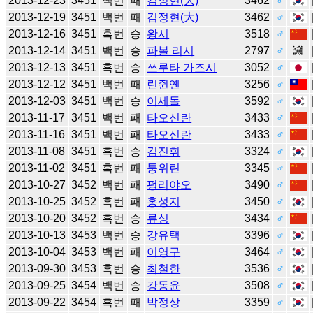
2013-12-23
3451
백번
패
김정현(大)
3462
♂
2013-12-19
3451
백번
패
김정현(大)
3462
♂
2013-12-16
3451
흑번
승
왕시
3518
♂
2013-12-14
3451
백번
승
파볼 리시
2797
♂
2013-12-13
3451
흑번
승
쓰루타 가즈시
3052
♂
2013-12-12
3451
백번
패
린쥔옌
3256
♂
2013-12-03
3451
백번
승
이세돌
3592
♂
2013-11-17
3451
백번
패
타오신란
3433
♂
2013-11-16
3451
백번
패
타오신란
3433
♂
2013-11-08
3451
흑번
승
김진휘
3324
♂
2013-11-02
3451
흑번
패
퉁위린
3345
♂
2013-10-27
3452
백번
패
펑리야오
3490
♂
2013-10-25
3452
흑번
패
홍성지
3450
♂
2013-10-20
3452
흑번
승
류싱
3434
♂
2013-10-13
3453
백번
승
강유택
3396
♂
2013-10-04
3453
백번
패
이영구
3464
♂
2013-09-30
3453
흑번
승
최철한
3536
♂
2013-09-25
3454
백번
승
강동윤
3508
♂
2013-09-22
3454
흑번
패
박정상
3359
♂