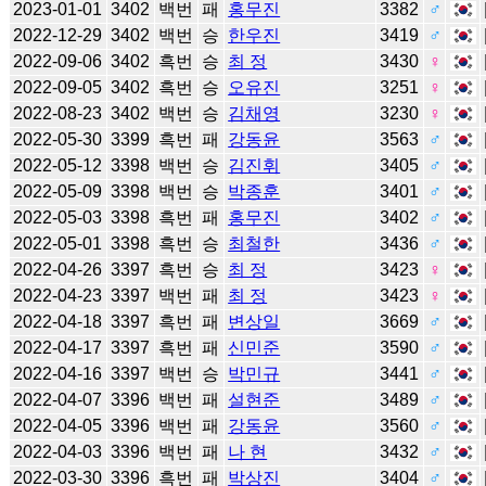
2023-01-01
3402
백번
패
홍무진
3382
♂
2022-12-29
3402
백번
승
한우진
3419
♂
2022-09-06
3402
흑번
승
최 정
3430
♀
2022-09-05
3402
흑번
승
오유진
3251
♀
2022-08-23
3402
백번
승
김채영
3230
♀
2022-05-30
3399
흑번
패
강동윤
3563
♂
2022-05-12
3398
백번
승
김진휘
3405
♂
2022-05-09
3398
백번
승
박종훈
3401
♂
2022-05-03
3398
흑번
패
홍무진
3402
♂
2022-05-01
3398
흑번
승
최철한
3436
♂
2022-04-26
3397
흑번
승
최 정
3423
♀
2022-04-23
3397
백번
패
최 정
3423
♀
2022-04-18
3397
흑번
패
변상일
3669
♂
2022-04-17
3397
흑번
패
신민준
3590
♂
2022-04-16
3397
백번
승
박민규
3441
♂
2022-04-07
3396
백번
패
설현준
3489
♂
2022-04-05
3396
백번
패
강동윤
3560
♂
2022-04-03
3396
백번
패
나 현
3432
♂
2022-03-30
3396
흑번
패
박상진
3404
♂