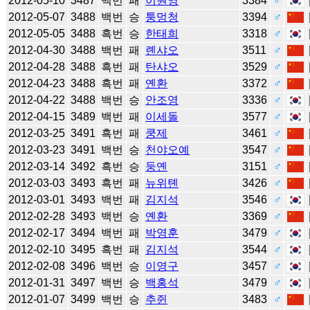
2012-05-10
3487
백번
패
이원영
3384
♂
2012-05-07
3488
백번
승
퉁멍청
3394
♂
2012-05-05
3488
흑번
승
한태희
3318
♂
2012-04-30
3488
백번
패
롄샤오
3511
♂
2012-04-28
3488
흑번
패
탄샤오
3529
♂
2012-04-23
3488
흑번
패
옌환
3372
♂
2012-04-22
3488
백번
승
안조영
3336
♂
2012-04-15
3489
백번
패
이세돌
3577
♂
2012-03-25
3491
흑번
패
쿵제
3461
♂
2012-03-23
3491
백번
승
천야오예
3547
♂
2012-03-14
3492
흑번
승
둥옌
3151
♂
2012-03-03
3493
흑번
패
뉴위톈
3426
♂
2012-03-01
3493
백번
패
김지석
3546
♂
2012-02-28
3493
백번
승
옌환
3369
♂
2012-02-17
3494
백번
패
박영훈
3479
♂
2012-02-10
3495
흑번
패
김지석
3544
♂
2012-02-08
3496
백번
승
이영구
3457
♂
2012-01-31
3497
백번
승
백홍석
3479
♂
2012-01-07
3499
백번
승
추쥔
3483
♂