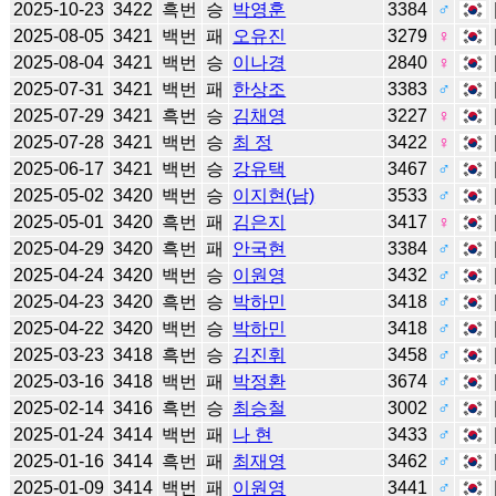
2025-10-23
3422
흑번
승
박영훈
3384
♂
2025-08-05
3421
백번
패
오유진
3279
♀
2025-08-04
3421
백번
승
이나경
2840
♀
2025-07-31
3421
백번
패
한상조
3383
♂
2025-07-29
3421
흑번
승
김채영
3227
♀
2025-07-28
3421
백번
승
최 정
3422
♀
2025-06-17
3421
백번
승
강유택
3467
♂
2025-05-02
3420
백번
승
이지현(남)
3533
♂
2025-05-01
3420
흑번
패
김은지
3417
♀
2025-04-29
3420
흑번
패
안국현
3384
♂
2025-04-24
3420
백번
승
이원영
3432
♂
2025-04-23
3420
흑번
승
박하민
3418
♂
2025-04-22
3420
백번
승
박하민
3418
♂
2025-03-23
3418
흑번
승
김진휘
3458
♂
2025-03-16
3418
백번
패
박정환
3674
♂
2025-02-14
3416
흑번
승
최승철
3002
♂
2025-01-24
3414
백번
패
나 현
3433
♂
2025-01-16
3414
흑번
패
최재영
3462
♂
2025-01-09
3414
백번
패
이원영
3441
♂