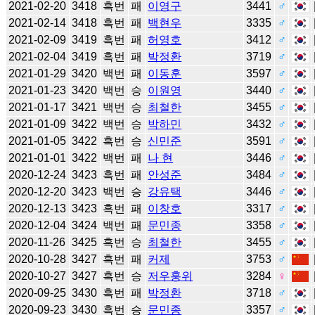
2021-02-20
3418
흑번
패
이영구
3441
♂
2021-02-14
3418
흑번
패
백현우
3335
♂
2021-02-09
3419
흑번
패
허영호
3412
♂
2021-02-04
3419
흑번
패
박정환
3719
♂
2021-01-29
3420
백번
패
이동훈
3597
♂
2021-01-23
3420
백번
승
이원영
3440
♂
2021-01-17
3421
백번
승
최철한
3455
♂
2021-01-09
3422
백번
승
박하민
3432
♂
2021-01-05
3422
흑번
승
신민준
3591
♂
2021-01-01
3422
백번
패
나 현
3446
♂
2020-12-24
3423
흑번
패
안성준
3484
♂
2020-12-20
3423
백번
승
강유택
3446
♂
2020-12-13
3423
흑번
패
이창호
3317
♂
2020-12-04
3424
백번
패
문민종
3358
♂
2020-11-26
3425
흑번
승
최철한
3455
♂
2020-10-28
3427
흑번
패
커제
3753
♂
2020-10-27
3427
흑번
승
저우훙위
3284
♀
2020-09-25
3430
흑번
패
박정환
3718
♂
2020-09-23
3430
흑번
승
문민종
3357
♂