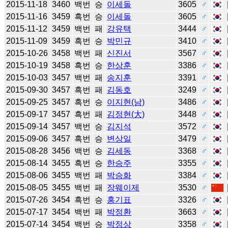
2015-11-18
3460
백번
승
이세돌
3605
♂
2015-11-16
3459
흑번
승
이세돌
3605
♂
2015-11-12
3459
백번
패
강유택
3444
♂
2015-11-09
3459
흑번
승
박민규
3410
♂
2015-10-26
3458
백번
패
신진서
3567
♂
2015-10-19
3458
흑번
승
한상훈
3386
♂
2015-10-03
3457
백번
패
송지훈
3391
♂
2015-09-30
3457
흑번
패
김동호
3249
♂
2015-09-25
3457
흑번
승
이지현(남)
3486
♂
2015-09-17
3457
흑번
패
김정현(大)
3448
♂
2015-09-14
3457
백번
승
김지석
3572
♂
2015-09-06
3457
흑번
승
변상일
3479
♂
2015-08-28
3456
백번
승
김세동
3368
♂
2015-08-14
3455
흑번
승
한승주
3355
♂
2015-08-06
3455
백번
패
박승화
3384
♂
2015-08-05
3455
백번
패
장웨이제
3530
♂
2015-07-26
3454
흑번
승
홍기표
3326
♂
2015-07-17
3454
백번
패
박정환
3663
♂
2015-07-14
3454
백번
승
박정상
3358
♂