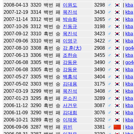
2008-04-13
3320
백번
패
이원도
3298
♂
|
kba
2007-12-19
3314
백번
패
목진석
3430
♂
|
kba
2007-11-14
3312
백번
패
박승화
3265
♂
|
kba
2007-10-26
3312
백번
승
진동규
3198
♂
|
kba
2007-09-12
3310
흑번
승
목진석
3423
♂
|
kba
2007-09-06
3310
백번
패
이영구
3422
♂
|
kba
2007-08-10
3308
흑번
승
강 훈(大)
2908
♂
|
go4
2007-06-13
3306
백번
패
조한승
3455
♂
|
kba
2007-06-08
3305
백번
패
강동윤
3490
♂
|
go4
2007-06-08
3305
흑번
승
강동윤
3490
♂
|
kba
2007-05-27
3305
백번
승
백홍석
3404
♂
|
kba
2007-05-02
3303
백번
승
김대용
3175
♂
|
kba
2007-03-19
3299
백번
패
목진석
3408
♂
|
kba
2007-01-23
3295
흑번
패
온소진
3289
♂
|
kba
2006-11-12
3290
흑번
승
서건우
3087
♂
|
kba
2006-11-09
3290
백번
패
김대희
3076
♂
|
kba
2006-10-21
3289
흑번
승
이재웅
3202
♂
|
kba
2006-09-06
3287
백번
패
위빈
3381
♂
|
kba