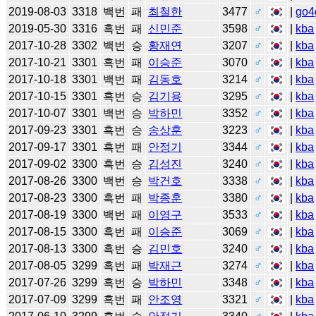
2019-08-03
3318
백번
패
최철한
3477
♂
|
go4
2019-05-30
3316
흑번
패
신민준
3598
♂
|
kba
2017-10-28
3302
백번
승
황재연
3207
♂
|
kba
2017-10-21
3301
흑번
패
이승준
3070
♂
|
kba
2017-10-18
3301
백번
패
김동호
3214
♂
|
kba
2017-10-15
3301
흑번
승
김기용
3295
♂
|
kba
2017-10-07
3301
백번
승
박하민
3352
♂
|
kba
2017-09-23
3301
흑번
승
송상훈
3223
♂
|
kba
2017-09-17
3301
흑번
패
안정기
3344
♂
|
kba
2017-09-02
3300
흑번
승
김성진
3240
♂
|
kba
2017-08-26
3300
백번
승
박건호
3338
♂
|
kba
2017-08-23
3300
흑번
패
박종훈
3380
♂
|
kba
2017-08-19
3300
백번
패
이영구
3533
♂
|
kba
2017-08-15
3300
흑번
패
이승준
3069
♂
|
kba
2017-08-13
3300
흑번
승
김민호
3240
♂
|
kba
2017-08-05
3299
흑번
패
박재근
3274
♂
|
kba
2017-07-26
3299
흑번
승
박하민
3348
♂
|
kba
2017-07-09
3299
흑번
패
안조영
3321
♂
|
kba