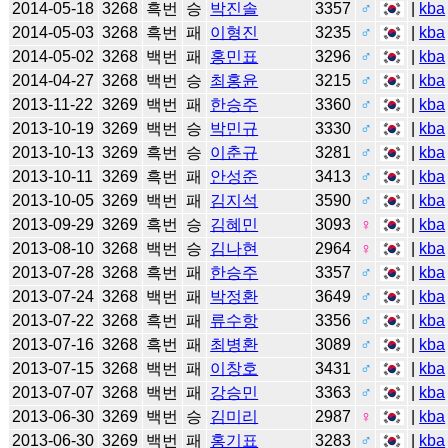
2014-05-18
3268
흑번
승
박진솔
3357
♂
|
kba
2014-05-03
3268
흑번
패
이형진
3235
♂
|
kba
2014-05-02
3268
백번
패
홍민표
3296
♂
|
kba
2014-04-27
3268
백번
승
최홍윤
3215
♂
|
kba
2013-11-22
3269
백번
패
한승주
3360
♂
|
kba
2013-10-19
3269
백번
승
박민규
3330
♂
|
kba
2013-10-13
3269
흑번
승
이춘규
3281
♂
|
kba
2013-10-11
3269
흑번
패
안성준
3413
♂
|
kba
2013-10-05
3269
백번
패
김지석
3590
♂
|
kba
2013-09-29
3269
흑번
승
김혜민
3093
♀
|
kba
2013-08-10
3268
백번
승
김나현
2964
♀
|
kba
2013-07-28
3268
흑번
패
한승주
3357
♂
|
kba
2013-07-24
3268
백번
패
박정환
3649
♂
|
kba
2013-07-22
3268
흑번
패
류수항
3356
♂
|
kba
2013-07-16
3268
흑번
패
최병환
3089
♂
|
kba
2013-07-15
3268
백번
패
이창호
3431
♂
|
kba
2013-07-07
3268
백번
패
강승민
3363
♂
|
kba
2013-06-30
3269
백번
승
김미리
2987
♀
|
kba
2013-06-30
3269
백번
패
홍기표
3283
♂
|
kba