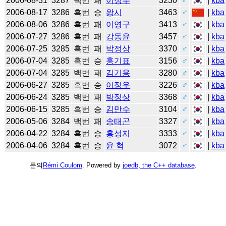
2006-08-31
3287
백번
패
이정우
3230
♂
|
kba
2006-08-17
3286
흑번
승
왕시
3463
♂
|
kba
2006-08-06
3286
흑번
패
이영구
3413
♂
|
kba
2006-07-27
3286
흑번
패
강동윤
3457
♂
|
kba
2006-07-25
3285
흑번
패
박정상
3370
♂
|
kba
2006-07-04
3285
흑번
승
홍기표
3156
♂
|
kba
2006-07-04
3285
백번
패
김기용
3280
♂
|
kba
2006-06-27
3285
흑번
승
이정우
3226
♂
|
kba
2006-06-24
3285
백번
패
박정상
3368
♂
|
kba
2006-06-15
3285
흑번
승
김만수
3104
♂
|
kba
2006-05-06
3284
백번
패
송태곤
3327
♂
|
kba
2006-04-22
3284
흑번
승
홍성지
3333
♂
|
kba
2006-04-06
3284
흑번
승
윤 혁
3072
♂
|
kba
문의
Rémi Coulom
. Powered by
joedb, the C++ database
.