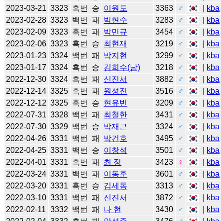
2023-03-21
3323
흑번
승
이원도
3363
♂
|
kba
2023-02-28
3323
백번
패
박현수
3283
♂
|
kba
2023-02-09
3323
흑번
패
박민규
3454
♂
|
kba
2023-02-06
3323
흑번
승
최현재
3219
♂
|
kba
2023-01-23
3324
백번
패
박지현
3299
♂
|
kba
2023-01-17
3324
흑번
승
김희수(남)
3218
♂
|
kba
2022-12-30
3324
흑번
패
신진서
3882
♂
|
kba
2022-12-14
3325
흑번
패
원성진
3516
♂
|
kba
2022-12-12
3325
흑번
승
현유빈
3209
♂
|
kba
2022-07-31
3328
백번
패
최철한
3431
♂
|
kba
2022-07-30
3329
백번
승
박재근
3324
♂
|
kba
2022-04-26
3331
백번
패
박건호
3495
♂
|
kba
2022-04-25
3331
백번
승
이창석
3501
♂
|
kba
2022-04-01
3331
흑번
패
최 정
3423
♀
|
kba
2022-03-24
3331
백번
패
이동훈
3601
♂
|
kba
2022-03-20
3331
흑번
승
김세동
3313
♂
|
kba
2022-03-10
3331
백번
패
신진서
3872
♂
|
kba
2022-02-11
3332
백번
패
나 현
3430
♂
|
kba