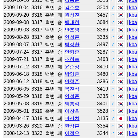
2009-10-16
3315
백번
패
강동윤
3513
♂
|
kba
2009-10-04
3316
흑번
승
김주호
3304
♂
|
kba
2009-09-20
3316
흑번
패
원성진
3457
♂
|
kba
2009-09-08
3317
흑번
승
백대현
3084
♂
|
kba
2009-09-03
3317
백번
승
안조영
3386
♂
|
kba
2009-08-28
3317
흑번
승
안성준
3335
♂
|
kba
2009-08-07
3317
백번
패
박정환
3497
♂
|
kba
2009-07-24
3317
흑번
승
안형준
3287
♂
|
kba
2009-07-21
3317
흑번
패
조한승
3463
♂
|
kba
2009-07-12
3317
흑번
패
윤준상
3410
♂
|
kba
2009-06-18
3318
백번
승
박영훈
3480
♂
|
kba
2009-06-12
3318
백번
패
안형준
3286
♂
|
kba
2009-06-05
3318
흑번
패
목진석
3419
♂
|
kba
2009-05-29
3318
흑번
패
안성준
3335
♂
|
kba
2009-05-08
3319
흑번
승
백홍석
3401
♂
|
kba
2009-05-01
3319
흑번
패
이창호
3528
♂
|
kba
2009-04-17
3319
백번
패
판산치
3135
♂
|
kba
2009-03-26
3320
흑번
승
한상훈
3354
♂
|
kba
2008-12-13
3323
흑번
패
이정우
3244
♂
|
kba