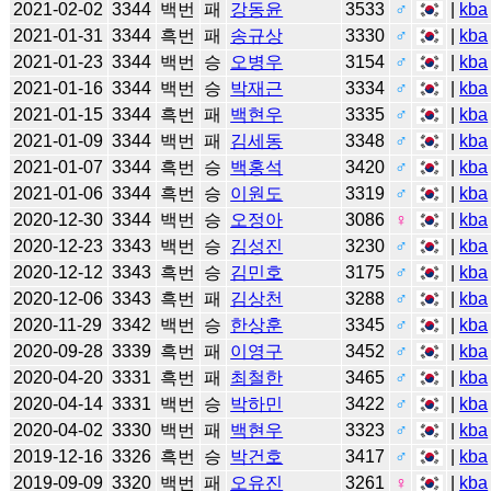
2021-02-02
3344
백번
패
강동윤
3533
♂
|
kba
2021-01-31
3344
흑번
패
송규상
3330
♂
|
kba
2021-01-23
3344
백번
승
오병우
3154
♂
|
kba
2021-01-16
3344
백번
승
박재근
3334
♂
|
kba
2021-01-15
3344
흑번
패
백현우
3335
♂
|
kba
2021-01-09
3344
백번
패
김세동
3348
♂
|
kba
2021-01-07
3344
흑번
승
백홍석
3420
♂
|
kba
2021-01-06
3344
흑번
승
이원도
3319
♂
|
kba
2020-12-30
3344
백번
승
오정아
3086
♀
|
kba
2020-12-23
3343
백번
승
김성진
3230
♂
|
kba
2020-12-12
3343
흑번
승
김민호
3175
♂
|
kba
2020-12-06
3343
흑번
패
김상천
3288
♂
|
kba
2020-11-29
3342
백번
승
한상훈
3345
♂
|
kba
2020-09-28
3339
흑번
패
이영구
3452
♂
|
kba
2020-04-20
3331
흑번
패
최철한
3465
♂
|
kba
2020-04-14
3331
백번
승
박하민
3422
♂
|
kba
2020-04-02
3330
백번
패
백현우
3323
♂
|
kba
2019-12-16
3326
흑번
승
박건호
3417
♂
|
kba
2019-09-09
3320
백번
패
오유진
3261
♀
|
kba