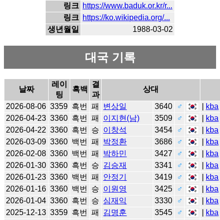
링크
https://www.baduk.or.kr/r...
링크
https://ko.wikipedia.org/...
생년월일
1988-03-02
대국 기록
레이
결
날짜
흑백
상대
팅
과
2026-08-06
3359
흑번
패
변상일
3640
♂
|
kba
2026-04-23
3360
흑번
패
이지현(남)
3509
♂
|
kba
2026-04-22
3360
흑번
승
이창석
3454
♂
|
kba
2026-03-09
3360
백번
패
박정환
3686
♂
|
kba
2026-02-08
3360
백번
패
박하민
3427
♂
|
kba
2026-01-30
3360
흑번
승
김승재
3341
♂
|
kba
2026-01-23
3360
백번
패
안정기
3419
♂
|
kba
2026-01-16
3360
백번
승
이원영
3425
♂
|
kba
2026-01-04
3360
흑번
승
심재익
3330
♂
|
kba
2025-12-13
3359
흑번
패
김명훈
3545
♂
|
kba