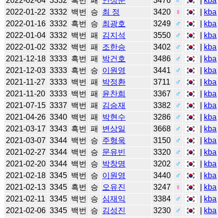
2022-02-04
3332
흑번
패
안성준
3476
♂
|
kba
2022-01-22
3332
백번
승
최 정
3420
♀
|
kba
2022-01-16
3332
흑번
승
최광호
3249
♂
|
kba
2022-01-04
3332
백번
패
김지석
3550
♂
|
kba
2022-01-02
3332
백번
패
조한승
3402
♂
|
kba
2021-12-18
3333
흑번
패
박건호
3486
♂
|
kba
2021-12-03
3333
흑번
승
이원영
3441
♂
|
kba
2021-11-27
3333
백번
패
박정환
3711
♂
|
kba
2021-11-20
3333
백번
패
윤찬희
3367
♂
|
kba
2021-07-15
3337
백번
패
김승재
3382
♂
|
kba
2021-04-26
3340
백번
패
박현수
3286
♂
|
kba
2021-03-17
3343
흑번
패
변상일
3668
♂
|
kba
2021-03-07
3344
백번
승
주형욱
3150
♂
|
kba
2021-02-27
3344
백번
승
문유빈
3320
♂
|
kba
2021-02-20
3344
백번
승
박창명
3202
♂
|
kba
2021-02-18
3345
백번
승
이원영
3440
♂
|
kba
2021-02-13
3345
흑번
승
오유진
3247
♀
|
kba
2021-02-11
3345
백번
승
심재익
3384
♂
|
kba
2021-02-06
3345
백번
승
김성진
3230
♂
|
kba