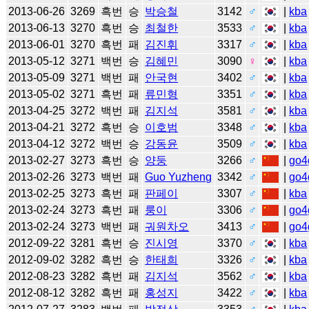
2013-06-26
3269
흑번
승
박승철
3142
♂
|
kba
2013-06-13
3270
흑번
승
최철한
3533
♂
|
kba
2013-06-01
3270
흑번
패
김진휘
3317
♂
|
kba
2013-05-12
3271
백번
승
김혜민
3090
♀
|
kba
2013-05-09
3271
백번
패
안국현
3402
♂
|
kba
2013-05-02
3271
흑번
패
류민형
3351
♂
|
kba
2013-04-25
3272
백번
패
김지석
3581
♂
|
kba
2013-04-21
3272
흑번
승
이호범
3348
♂
|
kba
2013-04-12
3272
백번
승
강동윤
3509
♂
|
kba
2013-02-27
3273
흑번
승
양둥
3266
♂
|
go4
2013-02-26
3273
백번
패
Guo Yuzheng
3342
♂
|
go4
2013-02-25
3273
흑번
패
판페이
3307
♂
|
kba
2013-02-24
3273
흑번
패
룽이
3306
♂
|
go4
2013-02-24
3273
백번
패
궈원차오
3413
♂
|
go4
2012-09-22
3281
흑번
승
진시영
3370
♂
|
kba
2012-09-02
3282
흑번
승
한태희
3326
♂
|
kba
2012-08-23
3282
흑번
패
김지석
3562
♂
|
kba
2012-08-12
3282
흑번
패
홍성지
3422
♂
|
kba