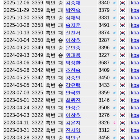
2025-12-06
3359
백번
승
김승재
3340
♂
|
kba
2025-11-29
3359
흑번
패
박진솔
3379
♂
|
kba
2025-10-30
3358
흑번
승
심재익
3331
♂
|
kba
2025-10-26
3358
백번
패
송지훈
3491
♂
|
kba
2024-10-13
3350
흑번
패
신진서
3874
♂
|
kba
2024-10-04
3350
흑번
승
이창호
3287
♂
|
kba
2024-09-20
3349
백번
승
문민종
3396
♂
|
kba
2024-09-13
3349
흑번
승
위태웅
3227
♂
|
kba
2024-08-06
3346
흑번
패
박정환
3687
♂
|
kba
2024-05-26
3342
백번
패
조한승
3409
♂
|
kba
2024-05-25
3342
흑번
패
강승민
3450
♂
|
kba
2024-05-05
3341
흑번
승
강유택
3433
♂
|
kba
2023-07-03
3325
흑번
패
안국현
3359
♂
|
kba
2023-05-01
3322
백번
패
최원진
3146
♂
|
kba
2023-04-24
3322
백번
패
안성준
3508
♂
|
kba
2023-04-23
3322
백번
패
이창호
3276
♂
|
kba
2023-04-11
3322
흑번
패
김은지
3326
♀
|
kba
2023-03-31
3322
흑번
패
진시영
3312
♂
|
kba
2023-03-28
3322
백번
승
박민규
3458
♂
|
kba