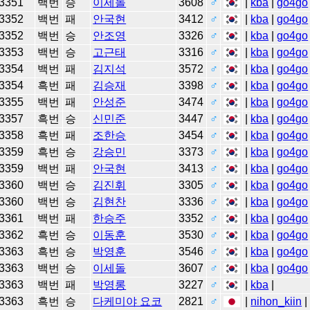
3351
백번
승
이세돌
3608
♂
|
kba
|
go4go
3352
백번
패
안국현
3412
♂
|
kba
|
go4go
3352
백번
승
안조영
3326
♂
|
kba
|
go4go
3353
백번
승
고근태
3316
♂
|
kba
|
go4go
3354
백번
패
김지석
3572
♂
|
kba
|
go4go
3354
흑번
패
김승재
3398
♂
|
kba
|
go4go
3355
백번
패
안성준
3474
♂
|
kba
|
go4go
3357
흑번
승
신민준
3447
♂
|
kba
|
go4go
3358
흑번
패
조한승
3454
♂
|
kba
|
go4go
3359
흑번
승
강승민
3373
♂
|
kba
|
go4go
3359
백번
패
안국현
3413
♂
|
kba
|
go4go
3360
백번
승
김진휘
3305
♂
|
kba
|
go4go
3360
백번
승
김현찬
3336
♂
|
kba
|
go4go
3361
백번
패
한승주
3352
♂
|
kba
|
go4go
3362
흑번
승
이동훈
3530
♂
|
kba
|
go4go
3363
흑번
승
박영훈
3546
♂
|
kba
|
go4go
3363
백번
승
이세돌
3607
♂
|
kba
|
go4go
3363
백번
패
박영롱
3227
♂
|
kba
|
3363
흑번
승
다케미야 요코
2821
♂
|
nihon_kiin