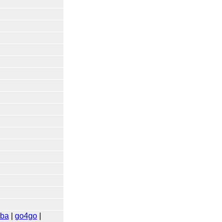
kba
|
go4go
|