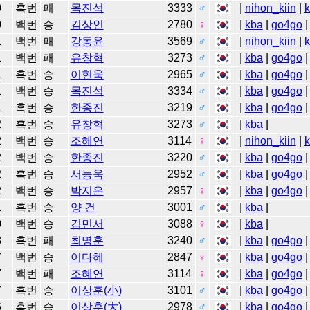
0
흑번
패
목진석
3333
♂
|
nihon_kiin
|
0
백번
승
김상인
2780
♀
|
kba
|
go4go
|
1
백번
패
강동윤
3569
♂
|
nihon_kiin
|
1
백번
패
유창혁
3273
♂
|
kba
|
go4go
|
1
흑번
승
이현욱
2965
♂
|
kba
|
go4go
|
1
백번
승
목진석
3334
♂
|
kba
|
go4go
|
1
흑번
승
한종진
3219
♂
|
kba
|
go4go
|
2
흑번
승
유창혁
3273
♂
|
kba
|
2
백번
승
조혜연
3114
♀
|
nihon_kiin
|
2
백번
승
한종진
3220
♂
|
kba
|
go4go
|
2
흑번
승
서능욱
2952
♂
|
kba
|
go4go
|
2
백번
승
박지은
2957
♀
|
kba
|
go4go
|
1
흑번
승
양 건
3001
♂
|
kba
|
0
백번
승
김민서
3088
♀
|
kba
|
8
흑번
패
최명훈
3240
♂
|
kba
|
go4go
|
7
백번
승
이다혜
2847
♀
|
kba
|
go4go
|
7
백번
패
조혜연
3114
♀
|
kba
|
go4go
|
7
흑번
승
이상훈(小)
3101
♂
|
kba
|
go4go
|
6
흑번
승
이상훈(大)
2978
♂
|
kba
|
go4go
|