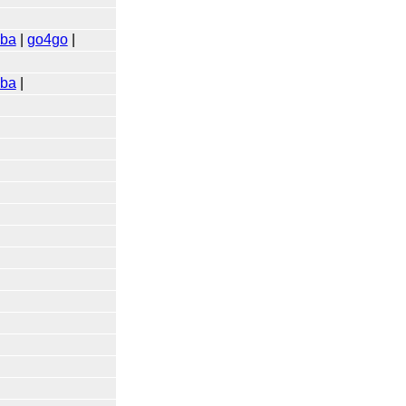
kba
|
go4go
|
kba
|