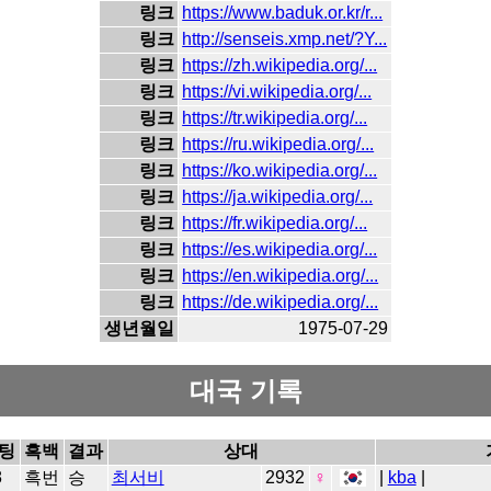
링크
https://www.baduk.or.kr/r...
링크
http://senseis.xmp.net/?Y...
링크
https://zh.wikipedia.org/...
링크
https://vi.wikipedia.org/...
링크
https://tr.wikipedia.org/...
링크
https://ru.wikipedia.org/...
링크
https://ko.wikipedia.org/...
링크
https://ja.wikipedia.org/...
링크
https://fr.wikipedia.org/...
링크
https://es.wikipedia.org/...
링크
https://en.wikipedia.org/...
링크
https://de.wikipedia.org/...
생년월일
1975-07-29
대국 기록
팅
흑백
결과
상대
8
흑번
승
최서비
2932
♀
|
kba
|