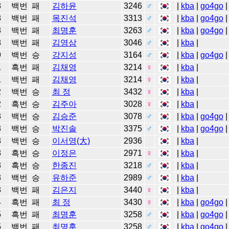
8
백번
패
김하윤
3246
♂
|
kba
|
go4go
|
8
백번
패
목진석
3313
♂
|
kba
|
go4go
|
8
백번
패
최명훈
3263
♂
|
kba
|
go4go
|
8
백번
패
김영삼
3046
♂
|
kba
|
9
백번
승
강지성
3164
♂
|
kba
|
go4go
|
1
흑번
패
김채영
3214
♀
|
kba
|
1
백번
패
김채영
3214
♀
|
kba
|
2
백번
승
최 정
3432
♀
|
kba
|
2
흑번
승
김주아
3028
♀
|
kba
|
3
백번
승
김승준
3078
♂
|
kba
|
go4go
|
3
백번
승
박진솔
3375
♂
|
kba
|
go4go
|
3
백번
승
이서영(大)
2936
|
kba
|
3
흑번
승
이정은
2971
♀
|
kba
|
3
흑번
승
한종진
3218
♂
|
kba
|
3
백번
승
유하준
2989
♂
|
kba
|
3
백번
패
김은지
3440
♀
|
kba
|
4
흑번
패
최 정
3430
♀
|
kba
|
go4go
|
5
흑번
패
최명훈
3258
♂
|
kba
|
go4go
|
5
백번
패
최명훈
3258
♂
|
kba
|
go4go
|