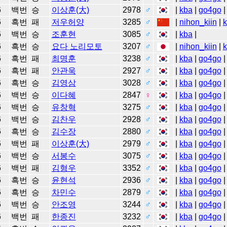
6
백번
승
이상훈(大)
2978
♂
|
kba
|
go4go
|
6
흑번
패
저우허양
3285
♂
|
nihon_kiin
|
6
백번
승
조훈현
3085
♂
|
kba
|
6
흑번
승
요다 노리모토
3207
♂
|
nihon_kiin
|
6
흑번
패
최명훈
3238
♂
|
kba
|
go4go
|
6
흑번
패
안관욱
2927
♂
|
kba
|
go4go
|
6
흑번
승
김영삼
3028
♂
|
kba
|
go4go
|
6
백번
승
이다혜
2847
♀
|
kba
|
go4go
|
6
백번
승
유창혁
3275
♂
|
kba
|
go4go
|
6
백번
승
김찬우
2928
♂
|
kba
|
go4go
|
6
흑번
승
김수장
2880
♂
|
kba
|
go4go
|
6
백번
패
이상훈(大)
2979
♂
|
kba
|
go4go
|
6
백번
승
서봉수
3075
♂
|
kba
|
go4go
|
6
백번
패
김형우
3352
♂
|
kba
|
go4go
|
6
흑번
승
윤현석
2936
♂
|
kba
|
go4go
|
6
흑번
승
차민수
2879
♂
|
kba
|
go4go
|
6
백번
승
안조영
3244
♂
|
kba
|
go4go
|
6
백번
패
한종진
3232
♂
|
kba
|
go4go
|