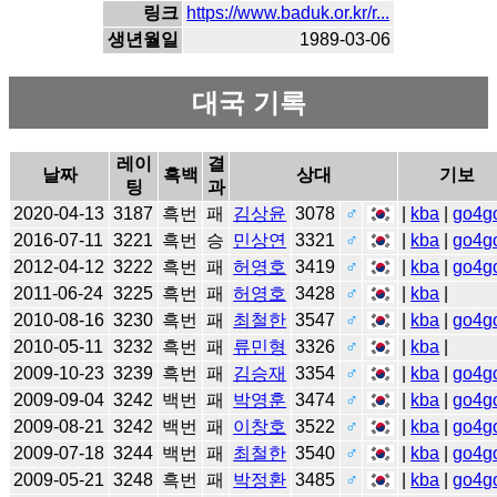
링크
https://www.baduk.or.kr/r...
생년월일
1989-03-06
대국 기록
레이
결
날짜
흑백
상대
기보
팅
과
2020-04-13
3187
흑번
패
김상윤
3078
♂
|
kba
|
go4g
2016-07-11
3221
흑번
승
민상연
3321
♂
|
kba
|
go4g
2012-04-12
3222
흑번
패
허영호
3419
♂
|
kba
|
go4g
2011-06-24
3225
흑번
패
허영호
3428
♂
|
kba
|
2010-08-16
3230
흑번
패
최철한
3547
♂
|
kba
|
go4g
2010-05-11
3232
흑번
패
류민형
3326
♂
|
kba
|
2009-10-23
3239
흑번
패
김승재
3354
♂
|
kba
|
go4g
2009-09-04
3242
백번
패
박영훈
3474
♂
|
kba
|
go4g
2009-08-21
3242
백번
패
이창호
3522
♂
|
kba
|
go4g
2009-07-18
3244
백번
패
최철한
3540
♂
|
kba
|
go4g
2009-05-21
3248
흑번
패
박정환
3485
♂
|
kba
|
go4g