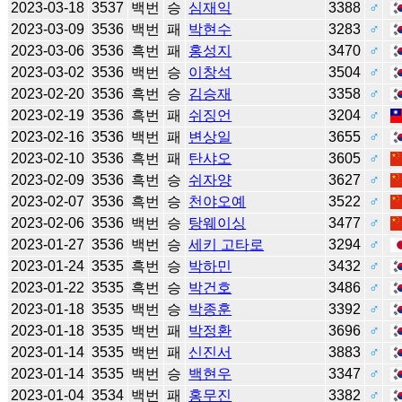
2023-03-18
3537
백번
승
심재익
3388
♂
2023-03-09
3536
백번
패
박현수
3283
♂
2023-03-06
3536
흑번
패
홍성지
3470
♂
2023-03-02
3536
백번
승
이창석
3504
♂
2023-02-20
3536
흑번
승
김승재
3358
♂
2023-02-19
3536
흑번
패
쉬징언
3204
♂
2023-02-16
3536
백번
패
변상일
3655
♂
2023-02-10
3536
흑번
패
탄샤오
3605
♂
2023-02-09
3536
흑번
승
쉬자양
3627
♂
2023-02-07
3536
흑번
승
천야오예
3522
♂
2023-02-06
3536
백번
승
탕웨이싱
3477
♂
2023-01-27
3536
백번
승
세키 고타로
3294
♂
2023-01-24
3535
흑번
승
박하민
3432
♂
2023-01-22
3535
흑번
승
박건호
3486
♂
2023-01-18
3535
백번
승
박종훈
3392
♂
2023-01-18
3535
백번
패
박정환
3696
♂
2023-01-14
3535
백번
패
신진서
3883
♂
2023-01-14
3535
백번
승
백현우
3347
♂
2023-01-04
3534
백번
패
홍무진
3382
♂