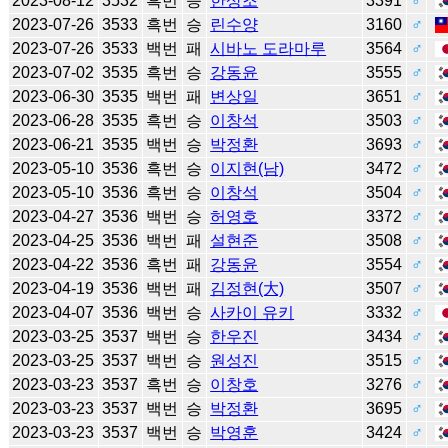
2023-08-12
3532
흑번
승
한상조
3391
♂
2023-07-26
3533
흑번
승
린수양
3160
♂
2023-07-26
3533
백번
패
시바노 도라마루
3564
♂
2023-07-02
3535
흑번
승
강동윤
3555
♂
2023-06-30
3535
백번
패
변상일
3651
♂
2023-06-28
3535
흑번
승
이창석
3503
♂
2023-06-21
3535
백번
승
박정환
3693
♂
2023-05-10
3536
흑번
승
이지현(남)
3472
♂
2023-05-10
3536
흑번
승
이창석
3504
♂
2023-04-27
3536
백번
승
허영호
3372
♂
2023-04-25
3536
백번
패
설현준
3508
♂
2023-04-22
3536
흑번
패
강동윤
3554
♂
2023-04-19
3536
백번
패
김정현(大)
3507
♂
2023-04-07
3536
백번
승
사카이 유키
3332
♂
2023-03-25
3537
백번
승
한우진
3434
♂
2023-03-25
3537
백번
승
원성진
3515
♂
2023-03-23
3537
흑번
승
이창호
3276
♂
2023-03-23
3537
백번
승
박정환
3695
♂
2023-03-23
3537
백번
승
박영훈
3424
♂