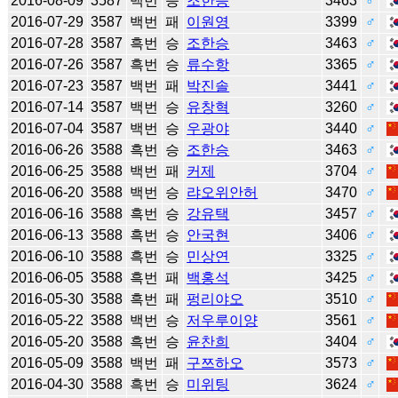
2016-08-09
3587
백번
승
조한승
3463
♂
2016-07-29
3587
백번
패
이원영
3399
♂
2016-07-28
3587
흑번
승
조한승
3463
♂
2016-07-26
3587
흑번
승
류수항
3365
♂
2016-07-23
3587
백번
패
박진솔
3441
♂
2016-07-14
3587
백번
승
유창혁
3260
♂
2016-07-04
3587
백번
승
우광야
3440
♂
2016-06-26
3588
흑번
승
조한승
3463
♂
2016-06-25
3588
백번
패
커제
3704
♂
2016-06-20
3588
백번
승
랴오위안허
3470
♂
2016-06-16
3588
흑번
승
강유택
3457
♂
2016-06-13
3588
흑번
승
안국현
3406
♂
2016-06-10
3588
흑번
승
민상연
3325
♂
2016-06-05
3588
흑번
패
백홍석
3425
♂
2016-05-30
3588
흑번
패
펑리야오
3510
♂
2016-05-22
3588
백번
승
저우루이양
3561
♂
2016-05-20
3588
흑번
승
윤찬희
3404
♂
2016-05-09
3588
백번
패
구쯔하오
3573
♂
2016-04-30
3588
흑번
승
미위팅
3624
♂