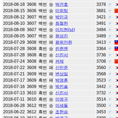
2018-08-18
3606
백번
승
박건호
3378
♂
2018-08-15
3606
백번
승
미위팅
3681
♂
2018-08-12
3607
백번
승
박민규
3421
♂
2018-08-10
3607
백번
승
최철한
3491
♂
2018-08-08
3607
백번
승
이지현(남)
3494
♂
2018-08-05
3607
백번
승
원성진
3489
♂
2018-07-29
3608
백번
패
왕위안쥔
3413
♂
2018-07-28
3608
흑번
승
린쥔옌
3364
♂
2018-07-28
3608
흑번
승
신진서
3736
♂
2018-07-24
3608
흑번
패
커제
3708
♂
2018-07-22
3609
백번
패
신민준
3560
♂
2018-07-21
3609
백번
패
변상일
3568
♂
2018-07-17
3609
흑번
패
박영훈
3523
♂
2018-07-16
3609
백번
승
박진솔
3442
♂
2018-07-13
3610
흑번
승
신진서
3732
♂
2018-07-11
3610
흑번
승
이영구
3514
♂
2018-06-28
3612
백번
승
이세돌
3500
♂
2018-06-22
3612
흑번
승
조한승
3453
♂