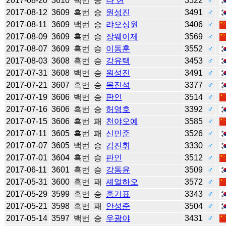
2017-08-20
3610
백번
승
나 현
3522
♂
2017-08-12
3609
흑번
승
원성진
3491
♂
2017-08-11
3609
백번
승
랴오싱원
3406
♂
2017-08-09
3609
흑번
승
장웨이제
3569
♂
2017-08-07
3609
흑번
승
이동훈
3552
♂
2017-08-03
3608
흑번
승
강유택
3453
♂
2017-07-31
3608
백번
승
원성진
3491
♂
2017-07-21
3607
흑번
승
목진석
3377
♂
2017-07-19
3606
백번
승
판인
3514
♂
2017-07-16
3606
흑번
승
허영호
3392
♂
2017-07-15
3606
흑번
패
천야오예
3585
♂
2017-07-11
3605
흑번
패
신민준
3526
♂
2017-07-07
3605
백번
승
김진휘
3330
♂
2017-07-01
3604
흑번
승
판인
3512
♂
2017-06-11
3601
흑번
승
강동윤
3509
♂
2017-05-31
3600
흑번
패
셰얼하오
3572
♂
2017-05-29
3599
흑번
승
홍기표
3343
♂
2017-05-21
3598
흑번
패
안성준
3504
♂
2017-05-14
3597
백번
승
우광야
3431
♂