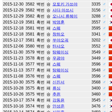
2015-12-30
3582
백번
승
모토키 가쓰야
3335
♂
2015-12-29
3582
백번
승
사다 아쓰시
3156
♂
2015-12-29
3582
흑번
승
오니시 류헤이
3288
♂
2015-12-19
3581
흑번
패
박영훈
3557
♂
2015-12-18
3581
백번
패
스웨
3595
♂
2015-12-18
3581
흑번
승
창하오
3341
♂
2015-12-17
3581
흑번
승
쑤야오궈
3202
♂
2015-12-06
3580
백번
승
탄샤오
3552
♂
2015-11-30
3579
백번
승
탕웨이싱
3549
♂
2015-11-23
3578
흑번
승
우광야
3449
♂
2015-11-16
3577
백번
패
스웨
3596
♂
2015-11-13
3577
흑번
패
탕웨이싱
3548
♂
2015-11-08
3576
백번
승
스웨
3596
♂
2015-10-30
3575
흑번
패
신진서
3568
♂
2015-10-28
3575
흑번
패
류싱
3400
♂
2015-10-26
3575
백번
승
추쥔
3460
♂
2015-10-17
3574
흑번
패
강동윤
3545
♂
2015-10-16
3574
백번
승
안성준
3476
♂