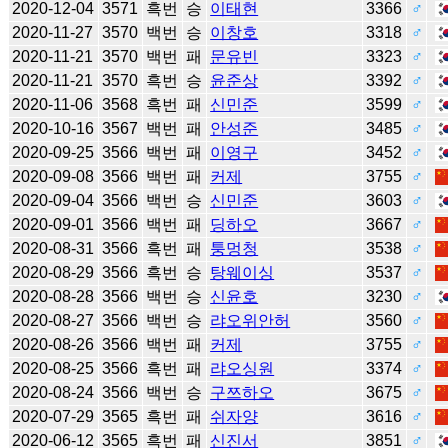
2020-12-04
3571
흑번
승
이태현
3366
♂
2020-11-27
3570
백번
승
이창호
3318
♂
2020-11-21
3570
백번
패
문유빈
3323
♂
2020-11-21
3570
흑번
승
윤준상
3392
♂
2020-11-06
3568
흑번
패
신민준
3599
♂
2020-10-16
3567
백번
패
안성준
3485
♂
2020-09-25
3566
백번
패
이영구
3452
♂
2020-09-08
3566
백번
패
커제
3755
♂
2020-09-04
3566
백번
승
신민준
3603
♂
2020-09-01
3566
백번
패
딩하오
3667
♂
2020-08-31
3566
흑번
패
퉁멍청
3538
♂
2020-08-29
3566
흑번
승
탕웨이싱
3537
♂
2020-08-28
3566
백번
승
신윤호
3230
♂
2020-08-27
3566
백번
승
랴오위안허
3560
♂
2020-08-26
3566
백번
패
커제
3755
♂
2020-08-25
3566
흑번
패
랴오싱원
3374
♂
2020-08-24
3566
백번
승
구쯔하오
3675
♂
2020-07-29
3565
흑번
패
쉬자양
3616
♂
2020-06-12
3565
흑번
패
신진서
3851
♂