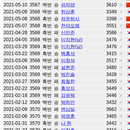
2021-05-10
3567
백번
승
쉬자양
3610
♂
2021-05-09
3568
백번
승
한상훈
3349
♂
2021-05-08
3568
흑번
승
저우허시
3398
♂
2021-05-07
3568
흑번
승
천야오예
3551
♂
2021-04-28
3568
흑번
패
신민준
3586
♂
2021-04-05
3568
백번
승
이지현(남)
3476
♂
2021-03-29
3569
흑번
승
이지현(남)
3476
♂
2021-03-22
3569
흑번
승
백홍석
3415
♂
2021-03-09
3568
백번
패
이창석
3517
♂
2021-03-04
3569
백번
패
설현준
3480
♂
2021-03-02
3569
백번
승
박진솔
3428
♂
2021-02-27
3569
흑번
패
최철한
3455
♂
2021-02-22
3569
백번
승
홍성지
3449
♂
2021-02-18
3569
백번
패
강유택
3446
♂
2021-02-12
3569
백번
승
박하민
3432
♂
2021-02-09
3570
백번
패
변상일
3662
♂
2021-02-06
3570
백번
승
박영훈
3465
♂
2021-01-31
3570
흑번
승
나 현
3442
♂