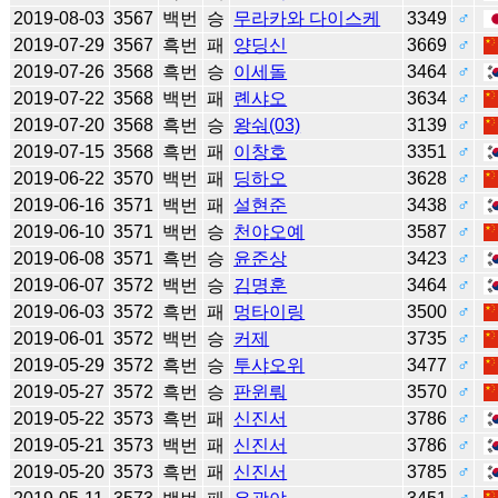
2019-08-03
3567
백번
승
무라카와 다이스케
3349
♂
2019-07-29
3567
흑번
패
양딩신
3669
♂
2019-07-26
3568
흑번
승
이세돌
3464
♂
2019-07-22
3568
백번
패
롄샤오
3634
♂
2019-07-20
3568
흑번
승
왕숴(03)
3139
♂
2019-07-15
3568
흑번
패
이창호
3351
♂
2019-06-22
3570
백번
패
딩하오
3628
♂
2019-06-16
3571
백번
패
설현준
3438
♂
2019-06-10
3571
백번
승
천야오예
3587
♂
2019-06-08
3571
흑번
승
윤준상
3423
♂
2019-06-07
3572
백번
승
김명훈
3464
♂
2019-06-03
3572
흑번
패
멍타이링
3500
♂
2019-06-01
3572
백번
승
커제
3735
♂
2019-05-29
3572
흑번
승
투샤오위
3477
♂
2019-05-27
3572
흑번
승
판윈뤄
3570
♂
2019-05-22
3573
흑번
패
신진서
3786
♂
2019-05-21
3573
백번
패
신진서
3786
♂
2019-05-20
3573
흑번
패
신진서
3785
♂