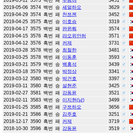
2019-05-11
3573
백번
패
우광야
3451
♂
2019-05-06
3574
백번
승
셰얼하오
3629
♂
2019-04-29
3574
흑번
패
천쯔젠
3452
♂
2019-04-25
3575
흑번
승
이호승
3319
♂
2019-04-17
3575
백번
패
판윈뤄
3574
♂
2019-04-15
3576
흑번
패
랴오위안허
3571
♂
2019-04-12
3576
흑번
패
커제
3731
♂
2019-03-28
3578
백번
승
최철한
3481
♂
2019-03-25
3578
백번
패
이동훈
3593
♂
2019-03-21
3579
백번
승
백홍석
3439
♂
2019-03-18
3579
백번
승
박정상
3341
♂
2019-03-12
3580
백번
승
박건호
3397
♂
2019-03-11
3580
흑번
승
설현준
3425
♂
2019-02-27
3581
백번
패
강동윤
3521
♂
2019-02-11
3583
백번
승
이지현(남)
3499
♂
2019-01-25
3585
흑번
패
구쯔하오
3656
♂
2019-01-21
3586
흑번
승
김주호
3251
♂
2018-12-17
3590
흑번
패
커제
3719
♂
2018-10-30
3596
흑번
패
강동윤
3519
♂