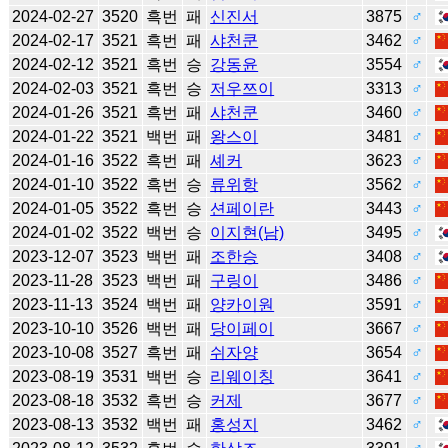
2024-02-27
3520
흑번
패
신진서
3875
♂
2024-02-17
3521
흑번
패
샤천쿤
3462
♂
2024-02-12
3521
흑번
승
강동윤
3554
♂
2024-02-03
3521
흑번
승
저우쯔이
3313
♂
2024-01-26
3521
흑번
패
샤천쿤
3460
♂
2024-01-22
3521
백번
패
왕스이
3481
♂
2024-01-16
3522
흑번
패
셰커
3623
♂
2024-01-10
3522
흑번
승
류위항
3562
♂
2024-01-05
3522
흑번
승
션페이란
3443
♂
2024-01-02
3522
백번
승
이지현(남)
3495
♂
2023-12-07
3523
백번
패
조한승
3408
♂
2023-11-28
3523
백번
패
구링이
3486
♂
2023-11-13
3524
백번
패
양카이원
3591
♂
2023-10-10
3526
백번
패
당이페이
3667
♂
2023-10-08
3527
흑번
패
쉬자양
3654
♂
2023-08-19
3531
백번
승
리웨이칭
3641
♂
2023-08-18
3532
흑번
승
커제
3677
♂
2023-08-13
3532
백번
패
홍성지
3462
♂