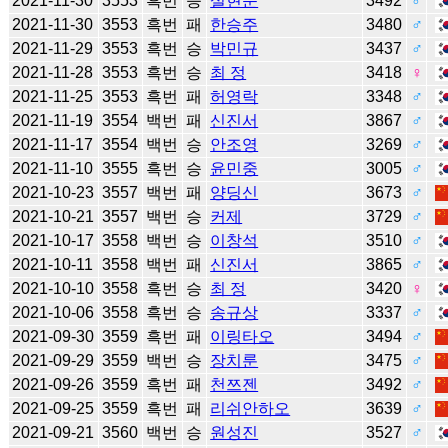
2021-11-30
3553
흑번
승
설현준
3492
♂
2021-11-30
3553
흑번
패
한승주
3480
♂
2021-11-29
3553
흑번
승
박민규
3437
♂
2021-11-28
3553
흑번
승
최 정
3418
♀
2021-11-25
3553
흑번
패
허영락
3348
♂
2021-11-19
3554
백번
패
신진서
3867
♂
2021-11-17
3554
백번
승
안조영
3269
♂
2021-11-10
3555
흑번
승
윤민중
3005
♂
2021-10-23
3557
백번
패
양딩신
3673
♂
2021-10-21
3557
백번
승
커제
3729
♂
2021-10-17
3558
백번
승
이창석
3510
♂
2021-10-11
3558
백번
패
신진서
3865
♂
2021-10-10
3558
흑번
승
최 정
3420
♀
2021-10-06
3558
흑번
승
송규상
3337
♂
2021-09-30
3559
흑번
패
이링타오
3494
♂
2021-09-29
3559
백번
승
장치룬
3475
♂
2021-09-26
3559
흑번
패
천쯔젠
3492
♂
2021-09-25
3559
흑번
패
리쉬안하오
3639
♂
2021-09-21
3560
백번
승
원성진
3527
♂