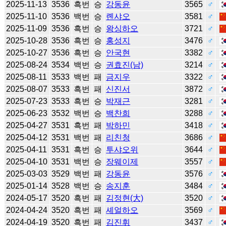
2025-11-13
3536
흑번
승
강동윤
3565
♂
2025-11-10
3536
백번
승
롄샤오
3581
♂
2025-11-09
3536
흑번
승
왕싱하오
3721
♂
2025-10-28
3536
흑번
승
홍성지
3476
♂
2025-10-27
3536
흑번
승
안국현
3382
♂
2025-08-24
3534
백번
승
권효진(남)
3214
♂
2025-08-11
3533
백번
패
금지우
3322
♂
2025-08-07
3533
흑번
패
신진서
3872
♂
2025-07-23
3533
흑번
승
박재근
3281
♂
2025-06-23
3532
백번
승
백찬희
3288
♂
2025-04-27
3531
흑번
패
박하민
3418
♂
2025-04-12
3531
백번
패
리친청
3686
♂
2025-04-11
3531
흑번
승
투샤오위
3644
♂
2025-04-10
3531
백번
승
장웨이제
3557
♂
2025-03-03
3529
백번
패
강동윤
3576
♂
2025-01-14
3528
백번
승
송지훈
3484
♂
2024-05-17
3520
흑번
패
김정현(大)
3520
♂
2024-04-24
3520
흑번
패
셰얼하오
3569
♂
2024-04-19
3520
흑번
패
김진휘
3437
♂