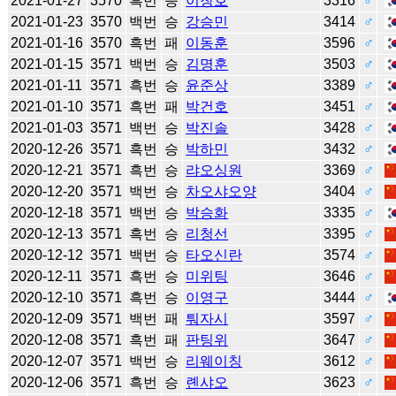
2021-01-27
3570
흑번
승
이창호
3316
♂
2021-01-23
3570
백번
승
강승민
3414
♂
2021-01-16
3570
흑번
패
이동훈
3596
♂
2021-01-15
3571
백번
승
김명훈
3503
♂
2021-01-11
3571
흑번
승
윤준상
3389
♂
2021-01-10
3571
흑번
패
박건호
3451
♂
2021-01-03
3571
백번
승
박진솔
3428
♂
2020-12-26
3571
흑번
승
박하민
3432
♂
2020-12-21
3571
흑번
승
랴오싱원
3369
♂
2020-12-20
3571
백번
승
차오샤오양
3404
♂
2020-12-18
3571
백번
승
박승화
3335
♂
2020-12-13
3571
흑번
승
리청선
3395
♂
2020-12-12
3571
백번
승
타오신란
3574
♂
2020-12-11
3571
흑번
승
미위팅
3646
♂
2020-12-10
3571
흑번
승
이영구
3444
♂
2020-12-09
3571
백번
패
퉈자시
3597
♂
2020-12-08
3571
흑번
패
판팅위
3647
♂
2020-12-07
3571
백번
승
리웨이칭
3612
♂
2020-12-06
3571
흑번
승
롄샤오
3623
♂