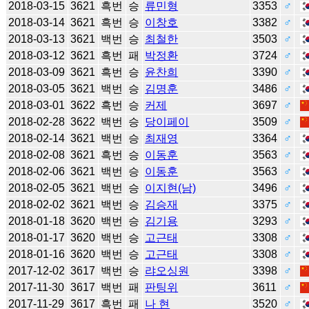
2018-03-15
3621
흑번
승
류민형
3353
♂
2018-03-14
3621
흑번
승
이창호
3382
♂
2018-03-13
3621
백번
승
최철한
3503
♂
2018-03-12
3621
흑번
패
박정환
3724
♂
2018-03-09
3621
흑번
승
윤찬희
3390
♂
2018-03-05
3621
백번
승
김명훈
3486
♂
2018-03-01
3622
흑번
승
커제
3697
♂
2018-02-28
3622
백번
승
당이페이
3509
♂
2018-02-14
3621
백번
승
최재영
3364
♂
2018-02-08
3621
흑번
승
이동훈
3563
♂
2018-02-06
3621
백번
승
이동훈
3563
♂
2018-02-05
3621
백번
승
이지현(남)
3496
♂
2018-02-02
3621
백번
승
김승재
3375
♂
2018-01-18
3620
백번
승
김기용
3293
♂
2018-01-17
3620
백번
승
고근태
3308
♂
2018-01-16
3620
백번
승
고근태
3308
♂
2017-12-02
3617
백번
승
랴오싱원
3398
♂
2017-11-30
3617
백번
패
판팅위
3611
♂
2017-11-29
3617
흑번
패
나 현
3520
♂