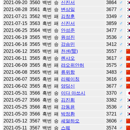
2021-09-20
3560
백번
승
신진서
3864
♂
2021-08-28
3561
흑번
승
변상일
3677
♂
2021-07-21
3562
백번
패
김창훈
3349
♂
2021-07-15
3563
흑번
패
신진서
3859
♂
2021-06-25
3564
백번
승
안성준
3477
♂
2021-06-19
3565
백번
승
원성진
3536
♂
2021-06-16
3565
백번
승
강승민
3412
♂
2021-06-12
3565
백번
패
천셴(賢)
3557
♂
2021-06-11
3565
흑번
승
롄샤오
3617
♂
2021-06-09
3565
흑번
패
랴오위안허
3575
♂
2021-06-08
3565
백번
패
류위항
3483
♂
2021-06-07
3565
흑번
패
리웨이칭
3616
♂
2021-06-02
3565
흑번
패
양딩신
3677
♂
2021-05-31
3566
흑번
승
이다 아쓰시
3370
♂
2021-05-27
3566
흑번
승
김진휘
3382
♂
2021-05-25
3566
흑번
패
강동윤
3536
♂
2021-05-20
3566
흑번
패
박정환
3721
♂
2021-05-12
3567
백번
승
셰얼하오
3606
♂
2021-05-11
3567
백번
승
스웨
3574
♂