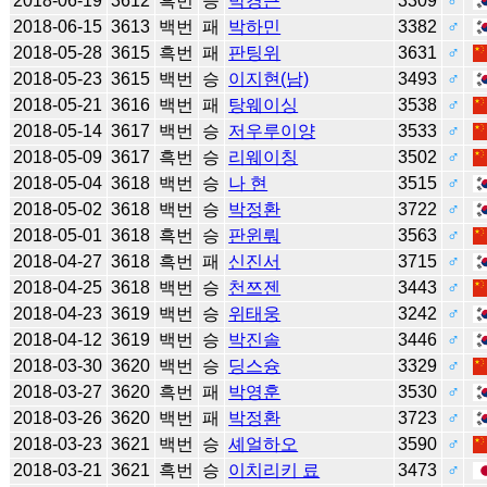
2018-06-19
3612
흑번
승
박경근
3309
♂
2018-06-15
3613
백번
패
박하민
3382
♂
2018-05-28
3615
흑번
패
판팅위
3631
♂
2018-05-23
3615
백번
승
이지현(남)
3493
♂
2018-05-21
3616
백번
패
탕웨이싱
3538
♂
2018-05-14
3617
백번
승
저우루이양
3533
♂
2018-05-09
3617
흑번
승
리웨이칭
3502
♂
2018-05-04
3618
백번
승
나 현
3515
♂
2018-05-02
3618
백번
승
박정환
3722
♂
2018-05-01
3618
흑번
승
판윈뤄
3563
♂
2018-04-27
3618
흑번
패
신진서
3715
♂
2018-04-25
3618
백번
승
천쯔젠
3443
♂
2018-04-23
3619
백번
승
위태웅
3242
♂
2018-04-12
3619
백번
승
박진솔
3446
♂
2018-03-30
3620
백번
승
딩스슝
3329
♂
2018-03-27
3620
흑번
패
박영훈
3530
♂
2018-03-26
3620
백번
패
박정환
3723
♂
2018-03-23
3621
백번
승
셰얼하오
3590
♂
2018-03-21
3621
흑번
승
이치리키 료
3473
♂