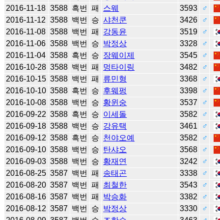
2016-11-18
3588
흑번
패
스웨
3593
♂
2016-11-12
3588
백번
승
샤천쿤
3426
♂
2016-11-08
3588
백번
패
강동윤
3519
♂
2016-11-06
3588
백번
승
박정상
3328
♂
2016-11-04
3588
흑번
승
장웨이제
3545
♂
2016-10-28
3588
백번
패
멍타이링
3482
♂
2016-10-15
3588
백번
패
류민형
3368
♂
2016-10-10
3588
흑번
승
후웨펑
3398
♂
2016-10-08
3588
백번
승
황윈숭
3537
♂
2016-09-22
3588
흑번
승
이세돌
3582
♂
2016-09-18
3588
백번
승
강유택
3461
♂
2016-09-12
3588
흑번
승
천야오예
3582
♂
2016-09-10
3588
백번
승
탄샤오
3568
♂
2016-09-03
3588
백번
승
황재연
3242
♂
2016-08-25
3587
백번
패
송태곤
3338
♂
2016-08-20
3587
백번
패
최철한
3543
♂
2016-08-16
3587
백번
패
박승화
3382
♂
2016-08-12
3587
백번
승
박정상
3330
♂