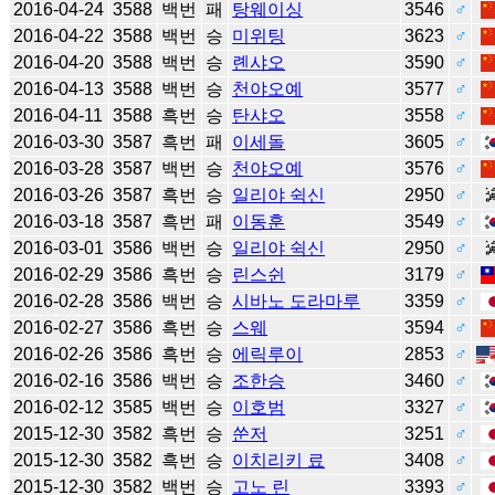
2016-04-24
3588
백번
패
탕웨이싱
3546
♂
2016-04-22
3588
백번
승
미위팅
3623
♂
2016-04-20
3588
백번
승
롄샤오
3590
♂
2016-04-13
3588
백번
승
천야오예
3577
♂
2016-04-11
3588
흑번
승
탄샤오
3558
♂
2016-03-30
3587
흑번
패
이세돌
3605
♂
2016-03-28
3587
백번
승
천야오예
3576
♂
2016-03-26
3587
흑번
승
일리야 쉭신
2950
♂
2016-03-18
3587
흑번
패
이동훈
3549
♂
2016-03-01
3586
백번
승
일리야 쉭신
2950
♂
2016-02-29
3586
흑번
승
린스쉰
3179
♂
2016-02-28
3586
백번
승
시바노 도라마루
3359
♂
2016-02-27
3586
흑번
승
스웨
3594
♂
2016-02-26
3586
흑번
승
에릭루이
2853
♂
2016-02-16
3586
백번
승
조한승
3460
♂
2016-02-12
3585
백번
승
이호범
3327
♂
2015-12-30
3582
흑번
승
쑨저
3251
♂
2015-12-30
3582
흑번
승
이치리키 료
3408
♂
2015-12-30
3582
백번
승
고노 린
3393
♂