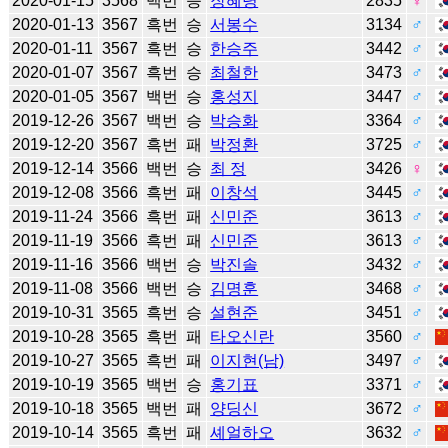
2020-01-15
3568
백번
승
장혜령
2835
♀
2020-01-13
3567
흑번
승
서봉수
3134
♂
2020-01-11
3567
흑번
승
한승주
3442
♂
2020-01-07
3567
흑번
승
최철한
3473
♂
2020-01-05
3567
백번
승
홍성지
3447
♂
2019-12-26
3567
백번
승
박승화
3364
♂
2019-12-20
3567
흑번
패
박정환
3725
♂
2019-12-14
3566
백번
승
최 정
3426
♀
2019-12-08
3566
흑번
패
이창석
3445
♂
2019-11-24
3566
흑번
패
신민준
3613
♂
2019-11-19
3566
흑번
패
신민준
3613
♂
2019-11-16
3566
백번
승
박진솔
3432
♂
2019-11-08
3566
백번
승
김명훈
3468
♂
2019-10-31
3565
흑번
승
설현준
3451
♂
2019-10-28
3565
흑번
패
타오신란
3560
♂
2019-10-27
3565
흑번
패
이지현(남)
3497
♂
2019-10-19
3565
백번
승
홍기표
3371
♂
2019-10-18
3565
백번
패
양딩신
3672
♂
2019-10-14
3565
흑번
패
셰얼하오
3632
♂