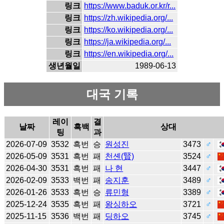
링크
https://www.baduk.or.kr/r...
링크
https://zh.wikipedia.org/...
링크
https://ko.wikipedia.org/...
링크
https://ja.wikipedia.org/...
링크
https://en.wikipedia.org/...
생년월일
1989-06-13
대국 기록
레이
결
날짜
흑백
상대
팅
과
2026-07-09
3532
흑번
승
원성진
3473
♂
2026-05-09
3531
흑번
패
천셴(賢)
3524
♂
2026-04-30
3531
흑번
패
나 현
3447
♂
2026-02-09
3533
백번
패
송지훈
3489
♂
2026-01-26
3533
흑번
승
류민형
3389
♂
2025-12-24
3535
흑번
패
왕싱하오
3721
♂
2025-11-15
3536
백번
패
딩하오
3745
♂