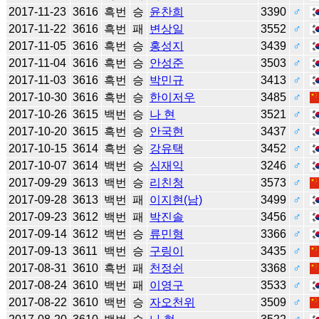
2017-11-23
3616
흑번
승
윤찬희
3390
♂
2017-11-22
3616
흑번
패
변상일
3552
♂
2017-11-05
3616
흑번
승
홍성지
3439
♂
2017-11-04
3616
흑번
승
안성준
3503
♂
2017-11-03
3616
흑번
승
박민규
3413
♂
2017-10-30
3616
흑번
승
한이저우
3485
♂
2017-10-26
3615
백번
승
나 현
3521
♂
2017-10-20
3615
흑번
승
안국현
3437
♂
2017-10-15
3614
흑번
승
강유택
3452
♂
2017-10-07
3614
백번
승
심재익
3246
♂
2017-09-29
3613
백번
승
리친청
3573
♂
2017-09-28
3613
백번
패
이지현(남)
3499
♂
2017-09-23
3612
백번
패
박진솔
3456
♂
2017-09-14
3612
백번
승
류민형
3366
♂
2017-09-13
3611
백번
승
구링이
3435
♂
2017-08-31
3610
흑번
패
천정쉰
3368
♂
2017-08-24
3610
백번
패
이영구
3533
♂
2017-08-22
3610
백번
승
자오천위
3509
♂