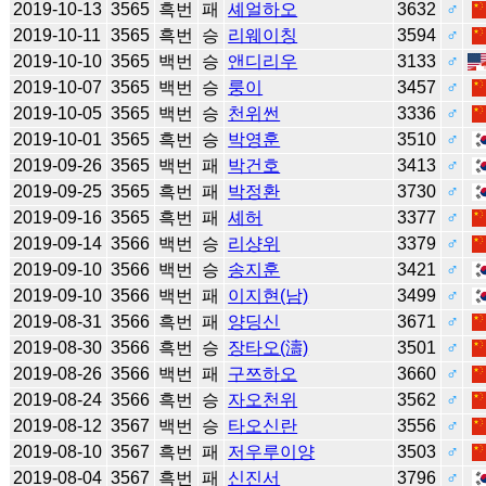
2019-10-13
3565
흑번
패
셰얼하오
3632
♂
2019-10-11
3565
흑번
승
리웨이칭
3594
♂
2019-10-10
3565
백번
승
앤디리우
3133
♂
2019-10-07
3565
백번
승
룽이
3457
♂
2019-10-05
3565
백번
승
천위썬
3336
♂
2019-10-01
3565
흑번
승
박영훈
3510
♂
2019-09-26
3565
백번
패
박건호
3413
♂
2019-09-25
3565
흑번
패
박정환
3730
♂
2019-09-16
3565
흑번
패
셰허
3377
♂
2019-09-14
3566
백번
승
리샹위
3379
♂
2019-09-10
3566
백번
승
송지훈
3421
♂
2019-09-10
3566
백번
패
이지현(남)
3499
♂
2019-08-31
3566
흑번
패
양딩신
3671
♂
2019-08-30
3566
흑번
승
장타오(濤)
3501
♂
2019-08-26
3566
백번
패
구쯔하오
3660
♂
2019-08-24
3566
흑번
승
자오천위
3562
♂
2019-08-12
3567
백번
승
타오신란
3556
♂
2019-08-10
3567
흑번
패
저우루이양
3503
♂
2019-08-04
3567
흑번
패
신진서
3796
♂