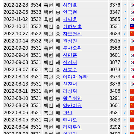
2022-12-28
3534
흑번
패
허영호
3376
♂
2022-12-06
3533
백번
승
안국현
3347
♂
2022-11-02
3532
흑번
패
김명훈
3565
♂
2022-10-31
3532
백번
승
쉬하오훙
3531
♂
2022-10-27
3532
백번
승
자오천위
3623
♂
2022-10-14
3532
백번
패
원성진
3515
♂
2022-09-20
3531
흑번
패
투샤오위
3568
♂
2022-09-14
3531
백번
패
신민준
3601
♂
2022-09-08
3531
백번
패
신진서
3877
♂
2022-09-07
3531
흑번
승
서봉수
3073
♂
2022-08-13
3531
흑번
승
이야마 유타
3573
♂
2022-08-13
3531
백번
패
신진서
3876
♂
2022-08-11
3531
흑번
패
리샹위
3406
♂
2022-08-10
3531
백번
승
왕추쉬안
3291
♂
2022-08-09
3531
백번
패
양카이원
3601
♂
2022-08-06
3531
흑번
패
판인
3521
♂
2022-08-05
3531
흑번
패
롄샤오
3623
♂
2022-08-04
3531
백번
패
리쩌루이
3292
♂