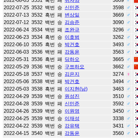
2022-08-03
3531
흑번
패
쉬자양
3609
♂
2022-07-25
3532
백번
승
신민준
3598
♂
2022-07-13
3532
흑번
패
변상일
3669
♂
2022-07-12
3532
백번
승
김승준
3090
♂
2022-06-24
3534
백번
패
조완규
3296
♂
2022-06-23
3534
흑번
승
이호범
3262
♂
2022-06-10
3535
흑번
승
박건호
3493
♂
2022-06-03
3536
백번
패
강동윤
3563
♂
2022-05-31
3536
흑번
패
딩하오
3665
♂
2022-05-29
3536
백번
승
구쯔하오
3662
♂
2022-05-18
3537
백번
승
김은지
3274
♀
2022-05-06
3538
백번
패
박건호
3494
♂
2022-05-03
3538
흑번
패
이지현(남)
3463
♂
2022-04-29
3539
백번
승
원성진
3510
♂
2022-04-28
3539
백번
패
신민준
3592
♂
2022-04-26
3539
백번
승
이원영
3450
♂
2022-04-25
3539
백번
승
이재성
3338
♂
2022-04-22
3539
백번
승
강유택
3431
♂
2022-04-15
3540
백번
패
강동윤
3560
♂