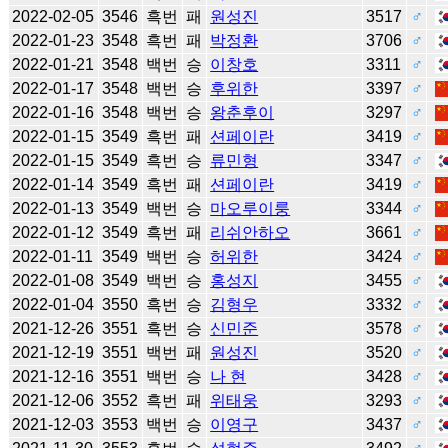
2022-02-05
3546
흑번
패
원성진
3517
♂
2022-01-23
3548
흑번
패
박정환
3706
♂
2022-01-21
3548
백번
승
이창호
3311
♂
2022-01-17
3548
백번
승
후위한
3397
♂
2022-01-16
3548
백번
승
왕춘후이
3297
♂
2022-01-15
3549
흑번
패
션페이란
3419
♂
2022-01-15
3549
흑번
승
류민형
3347
♂
2022-01-14
3549
흑번
패
션페이란
3419
♂
2022-01-13
3549
백번
승
마오루이룽
3344
♂
2022-01-12
3549
흑번
패
리쉬안하오
3661
♂
2022-01-11
3549
백번
승
허위한
3424
♂
2022-01-08
3549
백번
승
홍성지
3455
♂
2022-01-04
3550
흑번
승
김형우
3332
♂
2021-12-26
3551
흑번
승
신민준
3578
♂
2021-12-19
3551
백번
패
원성진
3520
♂
2021-12-16
3551
백번
승
나 현
3428
♂
2021-12-06
3552
흑번
패
위태웅
3293
♂
2021-12-03
3553
백번
승
이영구
3437
♂