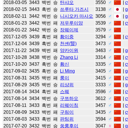
2018-03-05
3443
백번
승
탄샤오
3550
♂
|
c
2018-02-15
3443
흑번
승
쓰루타 가즈시
3138
♂
|
g
2018-02-11
3442
백번
승
니시오카 마사오
3056
♂
|
g
2018-01-23
3442
백번
패
저우루이양
3539
♂
|
c
2018-01-22
3442
백번
승
장웨이제
3579
♂
2017-12-05
3439
흑번
패
황이중
3294
♂
|
c
2017-12-04
3439
흑번
승
천셴(賢)
3473
♂
2017-11-22
3439
백번
패
양카이원
3463
♂
|
g
2017-10-28
3438
백번
승
Zhang Li
3314
♂
|
c
2017-10-20
3437
흑번
승
황신
3335
♂
|
c
2017-09-02
3435
흑번
승
Li Ming
3405
♂
|
g
2017-08-31
3435
백번
패
룽이
3415
♂
|
c
2017-08-29
3435
백번
승
리샹위
3333
♂
|
g
2017-08-14
3434
흑번
패
스웨
3596
♂
|
c
2017-08-14
3434
백번
승
구쯔하오
3612
♂
|
c
2017-08-11
3433
흑번
패
리웨이칭
3457
♂
|
c
2017-08-09
3433
백번
패
구링이
3435
♂
|
c
2017-08-03
3433
흑번
패
판팅위
3594
♂
|
c
2017-07-20
3432
백번
승
쑹룽후이
3047
♀
|
g