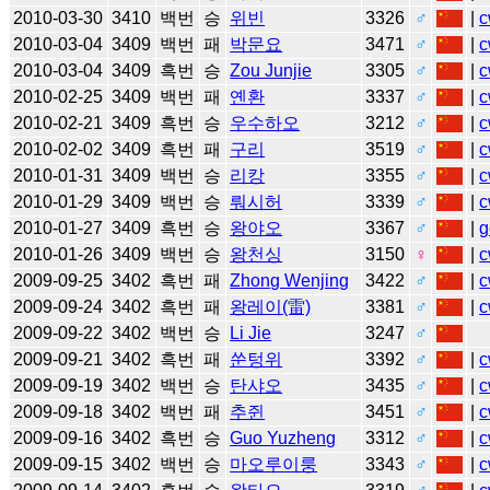
2010-03-30
3410
백번
승
위빈
3326
♂
|
c
2010-03-04
3409
백번
패
박문요
3471
♂
|
c
2010-03-04
3409
흑번
승
Zou Junjie
3305
♂
|
c
2010-02-25
3409
백번
패
옌환
3337
♂
|
c
2010-02-21
3409
흑번
승
우수하오
3212
♂
|
c
2010-02-02
3409
흑번
패
구리
3519
♂
|
c
2010-01-31
3409
백번
승
리캉
3355
♂
|
c
2010-01-29
3409
백번
승
뤄시허
3339
♂
|
c
2010-01-27
3409
흑번
승
왕야오
3367
♂
|
g
2010-01-26
3409
백번
승
왕천싱
3150
♀
|
c
2009-09-25
3402
흑번
패
Zhong Wenjing
3422
♂
|
c
2009-09-24
3402
흑번
패
왕레이(雷)
3381
♂
|
c
2009-09-22
3402
백번
승
Li Jie
3247
♂
2009-09-21
3402
흑번
패
쑨텅위
3392
♂
|
c
2009-09-19
3402
백번
승
탄샤오
3435
♂
|
c
2009-09-18
3402
백번
패
추쥔
3451
♂
|
c
2009-09-16
3402
흑번
승
Guo Yuzheng
3312
♂
|
c
2009-09-15
3402
백번
승
마오루이룽
3343
♂
|
c