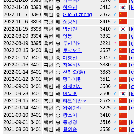
2022-11-20
3393
흑번
승
저우허시
3370
♂
|
g
2022-11-18
3393
백번
승
한우진
3413
♂
|
k
2022-11-17
3393
백번
승
Guo Yuzheng
3373
♂
2022-11-16
3393
흑번
패
쑨텅위
3415
♂
2022-11-15
3393
백번
패
박상진
3410
♂
|
k
2022-08-20
3394
흑번
패
양둥
3332
♂
|
g
2022-08-19
3395
흑번
승
루민취안
3221
♀
|
g
2022-02-15
3400
흑번
패
투샤오위
3557
♂
|
c
2022-01-17
3401
백번
승
예창신
3347
♂
|
c
2022-01-16
3401
흑번
승
저우허시
3380
♂
|
c
2022-01-14
3401
백번
승
천하오(浩)
3383
♂
|
c
2022-01-12
3401
백번
패
멍타이링
3511
♂
|
c
2021-09-30
3401
백번
패
장웨이제
3586
♂
|
c
2021-09-28
3401
백번
패
이동훈
3606
♂
|
k
2021-09-15
3401
흑번
패
랴오위안허
3572
♂
|
c
2021-09-14
3401
백번
승
왕숴(03)
3225
♂
|
c
2021-09-10
3401
백번
승
왕스이
3410
♂
2021-09-01
3401
백번
승
퉁멍청
3516
♂
|
k
2021-08-30
3401
백번
패
황윈숭
3558
♂
|
c