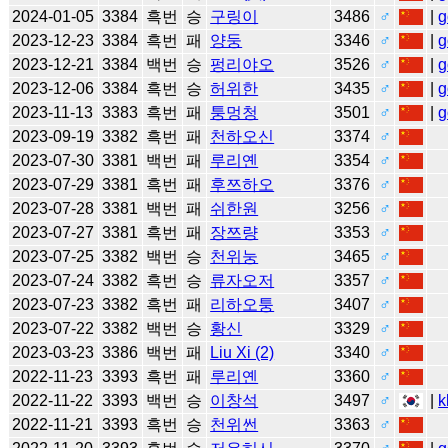
2024-01-05
3384
흑번
승
구링이
3486
♂
|
g
2023-12-23
3384
흑번
패
양둥
3346
♂
|
g
2023-12-21
3384
백번
승
펑리야오
3526
♂
|
g
2023-12-06
3384
흑번
승
허위한
3435
♂
|
g
2023-11-13
3383
흑번
패
퉁멍청
3501
♂
|
g
2023-09-19
3382
흑번
패
천하오신
3374
♂
2023-07-30
3381
백번
패
루리옌
3354
♂
2023-07-29
3381
흑번
패
후쯔하오
3376
♂
2023-07-28
3381
백번
패
쉬한원
3256
♂
2023-07-27
3381
흑번
패
장쯔량
3353
♂
2023-07-25
3382
백번
승
천위눙
3465
♂
2023-07-24
3382
흑번
승
류자오저
3357
♂
2023-07-23
3382
흑번
패
리하오퉁
3407
♂
2023-07-22
3382
백번
승
황신
3329
♂
2023-03-23
3386
백번
패
Liu Xi (2)
3340
♂
2022-11-23
3393
흑번
패
루리옌
3360
♂
2022-11-22
3393
백번
승
이창석
3497
♂
|
k
2022-11-21
3393
흑번
승
천위썬
3363
♂