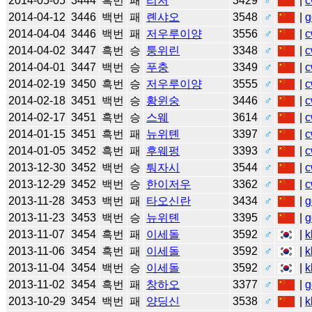
2014-05-05
3444
흑번
패
리저
3429
♂
|
c
2014-04-12
3446
백번
패
롄샤오
3548
♂
|
g
2014-04-04
3446
백번
패
저우루이양
3556
♂
|
c
2014-04-02
3447
흑번
승
퉁위린
3348
♂
|
c
2014-04-01
3447
백번
승
푸충
3349
♂
|
c
2014-02-19
3450
흑번
승
저우루이양
3555
♂
|
c
2014-02-18
3451
백번
승
황윈숭
3446
♂
|
c
2014-02-17
3451
흑번
승
스웨
3614
♂
|
c
2014-01-15
3451
흑번
패
뉴위톈
3397
♂
|
c
2014-01-05
3452
흑번
패
후웨펑
3393
♂
|
c
2013-12-30
3452
백번
승
퉈자시
3544
♂
|
c
2013-12-29
3452
백번
승
한이저우
3362
♂
|
c
2013-11-28
3453
백번
패
타오신란
3434
♂
|
g
2013-11-23
3453
백번
승
뉴위톈
3395
♂
|
g
2013-11-07
3454
흑번
패
이세돌
3592
♂
|
k
2013-11-06
3454
흑번
패
이세돌
3592
♂
|
k
2013-11-04
3454
백번
승
이세돌
3592
♂
|
k
2013-11-02
3454
흑번
패
창하오
3377
♂
|
g
2013-10-29
3454
백번
패
양딩신
3538
♂
|
k