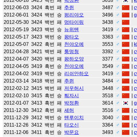
2012-06-18
3425
백번
패
박정환
3618
♂
|
k
2012-06-03
3424
흑번
패
추쥔
3487
♂
|
c
2012-06-01
3424
백번
승
펑리야오
3496
♂
|
g
2012-05-30
3424
백번
패
멍타이링
3438
♂
2012-05-19
3423
백번
승
뉴위톈
3419
♂
|
c
2012-05-17
3423
백번
승
왕타오
3363
♂
|
c
2012-05-07
3422
흑번
패
천야오예
3553
♂
|
k
2012-04-28
3421
백번
패
퉁멍청
3392
♂
|
c
2012-04-07
3420
백번
패
왕하오양
3377
♂
|
c
2012-04-05
3419
흑번
승
천야오예
3549
♂
|
c
2012-04-02
3419
백번
승
리쉬안하오
3419
♂
|
c
2012-03-14
3418
백번
패
추쥔
3484
♂
|
c
2012-02-12
3415
백번
패
저우허시
3448
♂
|
c
2012-02-10
3415
흑번
승
퉈자시
3518
♂
|
c
2012-01-07
3413
흑번
패
박정환
3614
♂
|
g
2011-12-30
3412
흑번
패
셰허
3516
♂
|
c
2011-12-29
3412
백번
승
톈루이치
3040
♂
|
c
2011-12-26
3412
백번
패
타오신
3364
♂
|
c
2011-12-06
3411
흑번
승
박문요
3493
♂
|
c