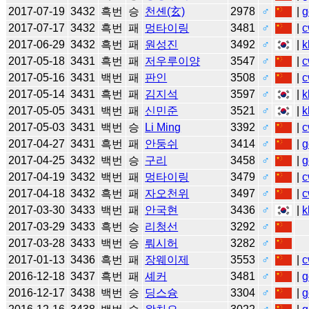
2017-07-19
3432
흑번
승
천셴(玄)
2978
♂
|
g
2017-07-17
3432
흑번
패
멍타이링
3481
♂
|
c
2017-06-29
3432
흑번
패
원성진
3492
♂
|
k
2017-05-18
3431
흑번
패
저우루이양
3547
♂
|
c
2017-05-16
3431
백번
패
판인
3508
♂
|
c
2017-05-14
3431
흑번
패
김지석
3597
♂
|
k
2017-05-05
3431
백번
패
신민준
3521
♂
|
k
2017-05-03
3431
백번
승
Li Ming
3392
♂
|
c
2017-04-27
3431
흑번
패
안둥쉬
3414
♂
|
g
2017-04-25
3432
백번
승
구리
3458
♂
|
g
2017-04-19
3432
백번
패
멍타이링
3479
♂
|
c
2017-04-18
3432
흑번
패
자오천위
3497
♂
|
c
2017-03-30
3433
백번
패
안국현
3436
♂
|
k
2017-03-29
3433
흑번
승
리청선
3292
♂
2017-03-28
3433
백번
승
뤄시허
3282
♂
2017-01-13
3436
흑번
패
장웨이제
3553
♂
|
c
2016-12-18
3437
흑번
패
셰커
3481
♂
|
g
2016-12-17
3438
백번
승
딩스슝
3304
♂
|
g