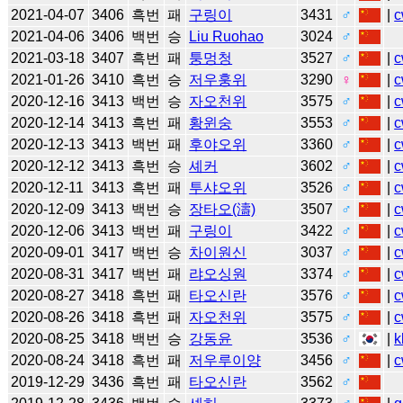
2021-04-07
3406
흑번
패
구링이
3431
♂
|
c
2021-04-06
3406
백번
승
Liu Ruohao
3024
♂
2021-03-18
3407
흑번
패
퉁멍청
3527
♂
|
c
2021-01-26
3410
흑번
승
저우훙위
3290
♀
|
c
2020-12-16
3413
백번
승
자오천위
3575
♂
|
c
2020-12-14
3413
흑번
패
황윈숭
3553
♂
|
c
2020-12-13
3413
백번
패
후야오위
3360
♂
|
c
2020-12-12
3413
흑번
승
셰커
3602
♂
|
c
2020-12-11
3413
흑번
패
투샤오위
3526
♂
|
c
2020-12-09
3413
백번
승
장타오(濤)
3507
♂
|
c
2020-12-06
3413
백번
패
구링이
3422
♂
|
c
2020-09-01
3417
백번
승
차이원신
3037
♂
|
c
2020-08-31
3417
백번
패
랴오싱원
3374
♂
|
c
2020-08-27
3418
흑번
패
타오신란
3576
♂
|
c
2020-08-26
3418
흑번
패
자오천위
3575
♂
|
c
2020-08-25
3418
백번
승
강동윤
3536
♂
|
k
2020-08-24
3418
흑번
패
저우루이양
3456
♂
|
c
2019-12-29
3436
흑번
패
타오신란
3562
♂