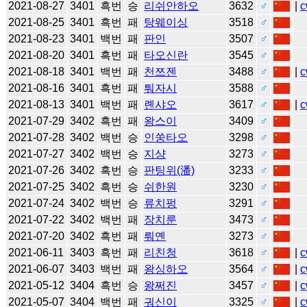
2021-08-27
3401
흑번
승
리쉬안하오
3632
♂
|
c
2021-08-25
3401
흑번
패
탕웨이싱
3518
♂
2021-08-23
3401
백번
패
판인
3507
♂
2021-08-20
3401
흑번
패
타오신란
3545
♂
2021-08-18
3401
백번
패
천쯔젠
3488
♂
|
c
2021-08-16
3401
흑번
패
퉈자시
3588
♂
2021-08-13
3401
백번
패
롄샤오
3617
♂
|
c
2021-07-29
3402
흑번
패
왕스이
3409
♂
2021-07-28
3402
백번
승
인쑹타오
3298
♂
2021-07-27
3402
백번
승
지샹
3273
♂
2021-07-26
3402
흑번
승
판팅위(潘)
3233
♂
2021-07-25
3402
흑번
승
쉬한원
3230
♂
2021-07-24
3402
백번
승
류치펑
3291
♂
2021-07-22
3402
백번
패
장치룬
3473
♂
2021-07-20
3402
흑번
패
뤄옌
3273
♂
2021-06-11
3403
흑번
패
리친청
3618
♂
|
c
2021-06-07
3403
백번
패
왕싱하오
3564
♂
|
c
2021-05-12
3404
흑번
승
왕쩌진
3457
♂
|
c
2021-05-07
3404
백번
패
궈신이
3325
♂
|
c