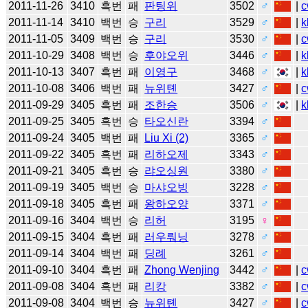
2011-11-26
3410
흑번
패
판팅위
3502
♂
|
c
2011-11-14
3410
백번
승
구리
3529
♂
|
k
2011-11-05
3409
백번
승
구리
3530
♂
|
c
2011-10-29
3408
백번
승
후야오위
3446
♂
|
k
2011-10-13
3407
흑번
패
이영구
3468
♂
|
k
2011-10-08
3406
백번
패
뉴위톈
3427
♂
|
c
2011-09-29
3405
흑번
패
조한승
3506
♂
|
k
2011-09-25
3405
흑번
승
타오신란
3394
♂
2011-09-24
3405
백번
패
Liu Xi (2)
3365
♂
2011-09-22
3405
흑번
패
리하오제
3343
♂
2011-09-21
3405
흑번
승
랴오싱원
3380
♂
2011-09-19
3405
백번
승
마샤오빙
3228
♂
2011-09-18
3405
흑번
패
왕하오양
3371
♂
2011-09-16
3404
백번
승
리허
3195
♀
2011-09-15
3404
흑번
패
러우뤄닝
3278
♂
2011-09-14
3404
백번
패
딩례
3261
♂
2011-09-10
3404
흑번
패
Zhong Wenjing
3442
♂
|
c
2011-09-08
3404
흑번
패
리캉
3382
♂
|
c
2011-09-08
3404
백번
승
뉴위톈
3427
♂
|
c