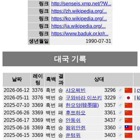
링크
http://senseis.xmp.net/?W...
링크
https://zh.wikipedia.org/...
링크
https://ko.wikipedia.org/...
링크
https://ja.wikipedia.org/...
링크
https://www.baduk.or.kr/r...
생년월일
1990-07-31
대국 기록
레이
결
날짜
흑백
상대
팅
과
2026-06-12
3376
흑번
승
샤오쩌빈
3296
♂
|
c
2026-05-11
3376
백번
승
구와바라 이쓰키
3229
♂
|
k
2025-07-10
3369
흑번
패
한모양(韓墨陽)
3357
♂
2025-06-26
3369
백번
패
후쯔하오
3361
♂
2025-06-17
3369
백번
승
안둥쉬
3437
♂
2025-06-16
3369
흑번
승
왕위안쥔
3360
♂
|
g
2025-06-15
3369
백번
승
쑨텅위
3403
♂