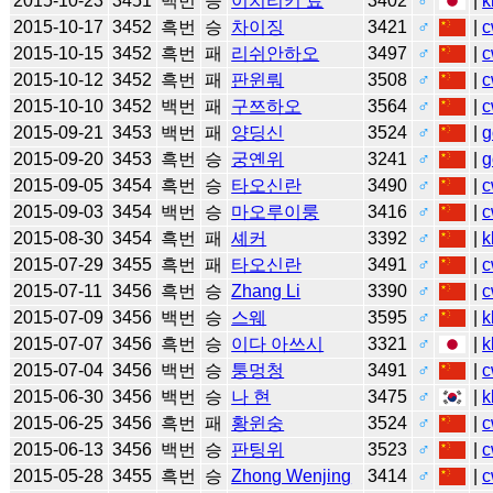
2015-10-23
3451
백번
승
이치리키 료
3402
♂
|
k
2015-10-17
3452
흑번
승
차이징
3421
♂
|
c
2015-10-15
3452
흑번
패
리쉬안하오
3497
♂
|
c
2015-10-12
3452
흑번
패
판윈뤄
3508
♂
|
c
2015-10-10
3452
백번
패
구쯔하오
3564
♂
|
c
2015-09-21
3453
백번
패
양딩신
3524
♂
|
g
2015-09-20
3453
흑번
승
궁옌위
3241
♂
|
g
2015-09-05
3454
흑번
승
타오신란
3490
♂
|
c
2015-09-03
3454
백번
승
마오루이룽
3416
♂
|
c
2015-08-30
3454
흑번
패
셰커
3392
♂
|
k
2015-07-29
3455
흑번
패
타오신란
3491
♂
|
c
2015-07-11
3456
흑번
승
Zhang Li
3390
♂
|
c
2015-07-09
3456
백번
승
스웨
3595
♂
|
k
2015-07-07
3456
흑번
승
이다 아쓰시
3321
♂
|
k
2015-07-04
3456
백번
승
퉁멍청
3491
♂
|
c
2015-06-30
3456
백번
승
나 현
3475
♂
|
k
2015-06-25
3456
흑번
패
황윈숭
3524
♂
|
c
2015-06-13
3456
백번
승
판팅위
3523
♂
|
c
2015-05-28
3455
흑번
승
Zhong Wenjing
3414
♂
|
c