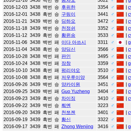
2016-12-16
3438
백번
승
왕차오
3022
♂
|
g
2016-12-03
3438
백번
승
후위한
3354
♂
|
c
2016-12-01
3438
흑번
승
구링이
3441
♂
|
c
2016-11-21
3439
백번
승
딩하오
3472
♂
|
c
2016-11-18
3439
백번
승
천정쉰
3352
♂
|
c
2016-11-12
3439
흑번
승
황윈숭
3533
♂
|
c
2016-11-06
3438
백번
패
이다 아쓰시
3311
♂
|
g
2016-11-04
3438
흑번
승
양딩신
3566
♂
|
c
2016-10-28
3438
백번
패
판인
3495
♂
|
c
2016-10-24
3438
백번
패
장창
3359
♂
|
g
2016-10-10
3438
흑번
패
펑리야오
3510
♂
|
c
2016-10-08
3438
흑번
패
저우루이양
3564
♂
|
c
2016-09-26
3439
백번
승
양카이원
3451
♂
|
g
2016-09-25
3439
백번
패
Guo Yuzheng
3404
♂
|
c
2016-09-23
3439
흑번
승
차이징
3410
♂
|
c
2016-09-22
3439
백번
승
뤄옌
3223
♂
2016-09-20
3439
흑번
패
천쯔젠
3401
♂
|
c
2016-09-19
3439
흑번
승
황신
3322
♂
2016-09-17
3439
흑번
패
Zhong Wenjing
3416
♂
|
g