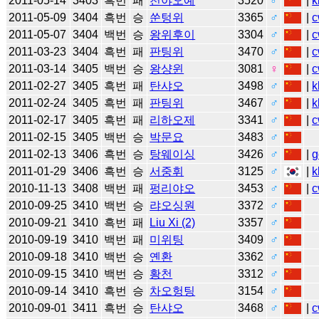
2011-05-14
3403
흑번
패
천야오예
3520
♂
|
k
2011-05-09
3404
흑번
승
쑨텅위
3365
♂
|
c
2011-05-07
3404
백번
승
왕위후이
3304
♂
|
c
2011-03-23
3404
흑번
패
판팅위
3470
♂
|
c
2011-03-14
3405
백번
승
왕샹윈
3081
♀
|
c
2011-02-27
3405
흑번
패
탄샤오
3498
♂
|
k
2011-02-24
3405
흑번
패
판팅위
3467
♂
|
k
2011-02-17
3405
흑번
패
리하오제
3341
♂
|
c
2011-02-15
3405
백번
승
박문요
3483
♂
2011-02-13
3406
흑번
승
탕웨이싱
3426
♂
|
g
2011-01-29
3406
흑번
승
서중휘
3125
♂
|
k
2010-11-13
3408
백번
패
펑리야오
3453
♂
|
c
2010-09-25
3410
백번
승
랴오싱원
3372
♂
2010-09-21
3410
흑번
패
Liu Xi (2)
3357
♂
2010-09-19
3410
백번
패
미위팅
3409
♂
2010-09-18
3410
백번
승
옌환
3362
♂
2010-09-15
3410
백번
승
황천
3312
♂
2010-09-14
3410
흑번
승
차오헝팅
3154
♂
2010-09-01
3411
흑번
승
탄샤오
3468
♂
|
c