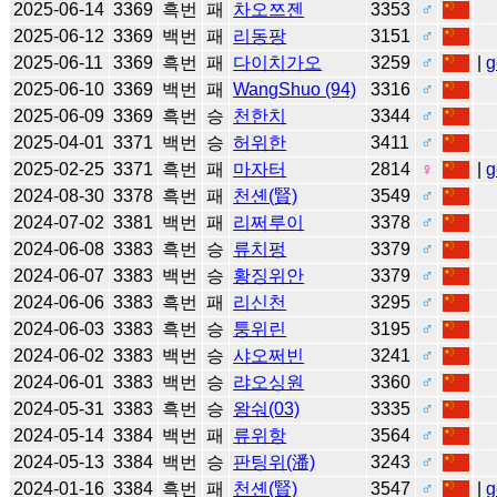
2025-06-14
3369
흑번
패
차오쯔젠
3353
♂
2025-06-12
3369
백번
패
리동팡
3151
♂
2025-06-11
3369
흑번
패
다이치가오
3259
♂
|
g
2025-06-10
3369
백번
패
WangShuo (94)
3316
♂
2025-06-09
3369
흑번
승
천한치
3344
♂
2025-04-01
3371
백번
승
허위한
3411
♂
2025-02-25
3371
흑번
패
마자터
2814
♀
|
g
2024-08-30
3378
흑번
패
천셴(賢)
3549
♂
2024-07-02
3381
백번
패
리쩌루이
3378
♂
2024-06-08
3383
흑번
승
류치펑
3379
♂
2024-06-07
3383
백번
승
황징위안
3379
♂
2024-06-06
3383
흑번
패
리신천
3295
♂
2024-06-03
3383
흑번
승
퉁위린
3195
♂
2024-06-02
3383
백번
승
샤오쩌빈
3241
♂
2024-06-01
3383
백번
승
랴오싱원
3360
♂
2024-05-31
3383
흑번
승
왕숴(03)
3335
♂
2024-05-14
3384
백번
패
류위항
3564
♂
2024-05-13
3384
백번
승
판팅위(潘)
3243
♂
2024-01-16
3384
흑번
패
천셴(賢)
3547
♂
|
g