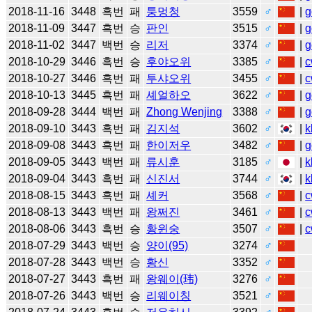
2018-11-16
3448
흑번
패
퉁멍청
3559
♂
|
g
2018-11-09
3447
흑번
승
판인
3515
♂
|
g
2018-11-02
3447
백번
승
리저
3374
♂
|
g
2018-10-29
3446
흑번
승
후야오위
3385
♂
|
c
2018-10-27
3446
흑번
패
투샤오위
3455
♂
|
c
2018-10-13
3445
흑번
패
셰얼하오
3622
♂
|
g
2018-09-28
3444
백번
패
Zhong Wenjing
3388
♂
|
g
2018-09-10
3443
흑번
패
김지석
3602
♂
|
k
2018-09-08
3443
흑번
패
한이저우
3482
♂
|
g
2018-09-05
3443
백번
패
류시훈
3185
♂
|
k
2018-09-04
3443
흑번
패
신진서
3744
♂
|
k
2018-08-15
3443
흑번
패
셰커
3568
♂
|
c
2018-08-13
3443
백번
패
왕쩌진
3461
♂
|
c
2018-08-06
3443
흑번
승
황윈숭
3507
♂
|
c
2018-07-29
3443
백번
승
양이(95)
3274
♂
2018-07-28
3443
백번
승
황신
3352
♂
2018-07-27
3443
흑번
패
왕웨이(玮)
3276
♂
2018-07-26
3443
백번
승
리웨이칭
3521
♂