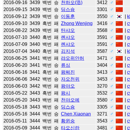
2016-09-16
3439
백번
승
천하오(浩)
3412
♂
2016-09-15
3439
백번
승
딩스슝
3301
♂
2016-09-12
3439
백번
승
이동훈
3550
♂
|
k
2016-09-10
3439
흑번
패
Zhong Wenjing
3416
♂
|
c
2016-08-22
3439
백번
패
탄샤오
3568
♂
|
c
2016-07-10
3440
흑번
패
롄샤오
3591
♂
|
g
2016-07-09
3440
백번
패
롄샤오
3591
♂
|
c
2016-07-04
3440
흑번
패
김지석
3587
♂
|
k
2016-06-25
3441
백번
패
랴오위안허
3471
♂
|
c
2016-06-20
3441
백번
승
류싱
3404
♂
|
c
2016-06-16
3441
흑번
패
왕쩌진
3413
♂
|
c
2016-06-06
3442
백번
승
자오천위
3453
♂
|
c
2016-06-03
3442
백번
패
왕야오
3270
♂
|
c
2016-05-22
3443
흑번
패
왕시
3532
♂
|
c
2016-05-20
3443
백번
패
천야오예
3580
♂
|
c
2016-05-18
3443
백번
승
딩스슝
3305
♂
|
c
2016-05-16
3444
백번
승
Chen Xiaonan
3271
♂
|
c
2016-05-11
3444
백번
패
황윈숭
3543
♂
|
c
2016-05-09
3444
백번
승
타오신란
3481
♂
|
c