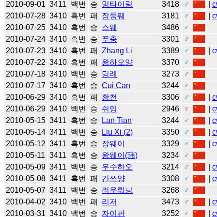
2010-09-01
3411
백번
승
멍타이링
3418
♂
|
c
2010-07-28
3410
흑번
패
장둥웨
3181
♂
|
c
2010-07-25
3410
흑번
승
스웨
3486
♂
2010-07-24
3410
흑번
승
푸충
3301
♂
2010-07-23
3410
흑번
패
Zhang Li
3389
♂
|
c
2010-07-22
3410
흑번
패
왕하오양
3370
♂
2010-07-18
3410
백번
승
딩례
3273
♂
2010-07-17
3410
흑번
승
Cui Can
3244
♂
2010-06-29
3410
흑번
패
황천
3306
♂
|
c
2010-06-29
3410
백번
승
쉬잉
2946
♀
|
c
2010-05-15
3411
흑번
승
Lan Tian
3244
♂
|
c
2010-05-14
3411
백번
승
Liu Xi (2)
3350
♂
|
c
2010-05-12
3411
흑번
승
장웨이
3329
♂
|
c
2010-05-11
3411
흑번
승
왕웨이(玮)
3234
♂
2010-05-09
3411
백번
승
우수하오
3214
♂
|
c
2010-05-08
3411
흑번
패
간쓰양
3308
♂
|
c
2010-05-07
3411
백번
승
러우뤄닝
3268
♂
2010-04-02
3410
백번
패
리저
3473
♂
|
c
2010-03-31
3410
백번
승
자이판
3252
♂
|
c