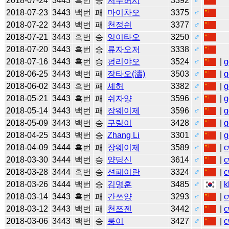
2018-07-24
3443
흑번
승
저우허시
3392
♂
2018-07-23
3443
백번
패
마이차오
3375
♂
2018-07-22
3443
백번
패
천정쉰
3377
♂
2018-07-21
3443
흑번
승
잉이타오
3250
♂
2018-07-20
3443
흑번
승
류자오저
3338
♂
2018-07-16
3443
흑번
승
펑리야오
3524
♂
|
g
2018-06-25
3443
백번
패
장타오(濤)
3503
♂
|
g
2018-06-02
3443
흑번
패
셰허
3382
♂
|
g
2018-05-21
3443
흑번
패
쉬자양
3596
♂
|
g
2018-05-14
3443
백번
패
장웨이제
3596
♂
|
g
2018-05-09
3443
백번
승
구링이
3428
♂
|
g
2018-04-25
3443
백번
승
Zhang Li
3301
♂
|
g
2018-04-09
3444
흑번
패
장웨이제
3589
♂
|
c
2018-03-30
3444
백번
승
양딩신
3614
♂
|
c
2018-03-28
3444
흑번
승
션페이란
3324
♂
|
c
2018-03-26
3444
백번
승
김명훈
3485
♂
|
k
2018-03-14
3443
흑번
패
간쓰양
3293
♂
|
c
2018-03-12
3443
백번
패
천쯔젠
3442
♂
|
c
2018-03-06
3443
백번
승
룽이
3427
♂
|
c