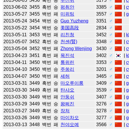
2013-06-05
3456
흑번
승
우신위
3175
♂
|
c
2013-06-02
3455
흑번
승
펑취안
3385
♂
|
c
2013-05-27
3455
백번
패
미위팅
3557
♂
|
g
2013-05-24
3454
백번
승
Guo Yuzheng
3351
♂
2013-05-22
3454
백번
승
美国高段
2834
♂
2013-05-11
3453
백번
패
리친청
3452
♂
|
k
2013-05-07
3452
흑번
승
천셴(賢)
3348
♂
|
c
2013-05-04
3452
백번
패
Zhong Wenjing
3430
♂
|
c
2013-04-23
3451
흑번
패
목진석
3402
♂
|
k
2013-04-11
3450
백번
패
퉁위린
3353
♂
|
c
2013-04-10
3450
백번
승
주쑹리
3201
♂
|
c
2013-04-07
3450
백번
패
셰허
3465
♂
|
c
2013-03-31
3449
흑번
승
마오루이룽
3409
♂
|
g
2013-03-30
3449
흑번
패
탄샤오
3539
♂
|
g
2013-03-30
3449
백번
패
안둥쉬
3407
♂
|
g
2013-03-29
3449
백번
승
왕쩌진
3276
♂
|
g
2013-03-27
3449
흑번
승
장처
3278
♂
|
g
2013-03-26
3449
백번
승
마이차오
3277
♂
|
g
2013-03-13
3448
백번
패
천야오예
3566
♂
|
c