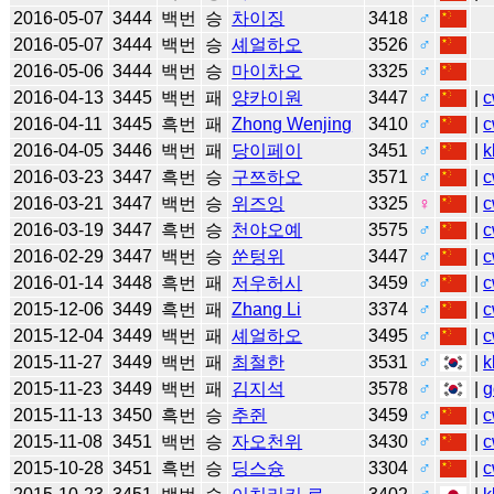
2016-05-07
3444
백번
승
차이징
3418
♂
2016-05-07
3444
백번
승
셰얼하오
3526
♂
2016-05-06
3444
백번
승
마이차오
3325
♂
2016-04-13
3445
백번
패
양카이원
3447
♂
|
c
2016-04-11
3445
흑번
패
Zhong Wenjing
3410
♂
|
c
2016-04-05
3446
백번
패
당이페이
3451
♂
|
k
2016-03-23
3447
흑번
승
구쯔하오
3571
♂
|
c
2016-03-21
3447
백번
승
위즈잉
3325
♀
|
c
2016-03-19
3447
흑번
승
천야오예
3575
♂
|
c
2016-02-29
3447
백번
승
쑨텅위
3447
♂
|
c
2016-01-14
3448
흑번
패
저우허시
3459
♂
|
c
2015-12-06
3449
흑번
패
Zhang Li
3374
♂
|
c
2015-12-04
3449
백번
패
셰얼하오
3495
♂
|
c
2015-11-27
3449
백번
패
최철한
3531
♂
|
k
2015-11-23
3449
백번
패
김지석
3578
♂
|
g
2015-11-13
3450
흑번
승
추쥔
3459
♂
|
c
2015-11-08
3451
백번
승
자오천위
3430
♂
|
c
2015-10-28
3451
흑번
승
딩스슝
3304
♂
|
c