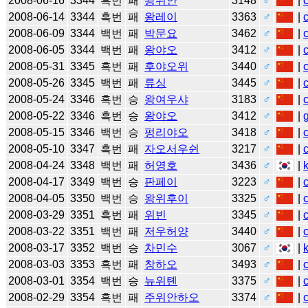
2008-06-16
3344
흑번
패
좡위안
3148
♂
|
2008-06-14
3344
흑번
패
왕레이
3363
♂
|
2008-06-09
3344
백번
패
박문요
3462
♂
|
2008-06-05
3344
백번
패
왕야오
3412
♂
|
2008-05-31
3345
흑번
패
후야오위
3440
♂
|
2008-05-26
3345
백번
패
류싱
3445
♂
|
2008-05-24
3346
흑번
승
왕여우샤
3183
♂
|
2008-05-22
3346
흑번
승
왕야오
3412
♂
|
2008-05-15
3346
백번
승
펑리야오
3418
♂
|
2008-05-10
3347
흑번
패
자오서우쉰
3217
♂
|
2008-04-24
3348
백번
패
허영호
3436
♂
|
2008-04-17
3349
백번
승
판페이
3223
♂
|
2008-04-05
3350
백번
승
왕위후이
3325
♂
|
2008-03-29
3351
흑번
패
위빈
3345
♂
|
2008-03-22
3351
백번
패
저우허양
3440
♂
|
2008-03-17
3352
백번
승
차민수
3067
♂
|
2008-03-03
3353
흑번
패
창하오
3493
♂
|
2008-03-01
3354
백번
승
뉴위톈
3375
♂
|
2008-02-29
3354
흑번
패
주위안하오
3374
♂
|