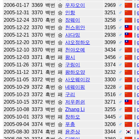
2006-01-17
3369
백번
승
우자오이
2969
♂
|
2005-12-31
3370
백번
승
인항
3251
♂
|
2005-12-24
3370
흑번
승
장웨이
3258
♂
|
2005-12-22
3370
백번
승
천스위안
3195
♂
|
2005-12-21
3370
백번
승
샤다밍
2938
♂
|
2005-12-20
3370
백번
승
샤오정하오
3099
♂
|
2005-12-10
3370
백번
패
천야오예
3434
♂
|
2005-12-03
3371
흑번
패
왕시
3456
♂
|
2005-11-26
3371
백번
승
구링이
3374
♂
|
2005-11-12
3371
흑번
패
왕하오양
3232
♂
|
2005-11-05
3372
백번
승
사오웨이강
3300
♂
|
2005-10-29
3372
흑번
승
녜웨이핑
3228
♂
|
2005-10-23
3372
흑번
패
구리
3516
♂
|
2005-10-15
3372
백번
승
저우쥔쉰
3271
♂
|
2005-10-08
3373
백번
승
Zhang Li
3255
♂
|
2005-10-01
3373
백번
패
창하오
3445
♂
|
2005-09-04
3374
백번
승
푸충
3206
♂
|
2005-08-30
3374
흑번
패
윤준상
3344
♂
|