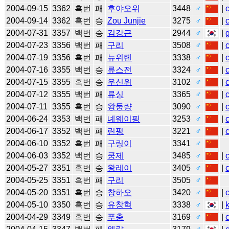
2004-09-15
3362
흑번
패
후야오위
3448
♂
|
2004-09-14
3362
흑번
승
Zou Junjie
3275
♂
|
2004-07-31
3357
백번
승
김강근
2944
♂
|
2004-07-23
3356
백번
패
구리
3508
♂
|
2004-07-19
3356
흑번
패
뉴위톈
3338
♂
|
2004-07-16
3355
백번
승
류스전
3324
♂
|
2004-07-15
3355
흑번
승
우신위
3102
♂
|
2004-07-12
3355
백번
패
류싱
3365
♂
|
2004-07-11
3355
흑번
승
왕둥량
3090
♂
|
2004-06-24
3353
백번
패
녜웨이핑
3253
♂
|
2004-06-17
3352
백번
패
린펑
3221
♂
|
2004-06-10
3352
흑번
패
구링이
3341
♂
2004-06-03
3352
백번
승
쿵제
3485
♂
|
2004-05-27
3351
흑번
승
왕레이
3405
♂
|
2004-05-25
3351
흑번
패
구리
3505
♂
2004-05-20
3351
흑번
승
창하오
3420
♂
|
2004-05-10
3350
흑번
승
유창혁
3338
♂
|
2004-04-29
3349
흑번
승
푸충
3169
♂
|