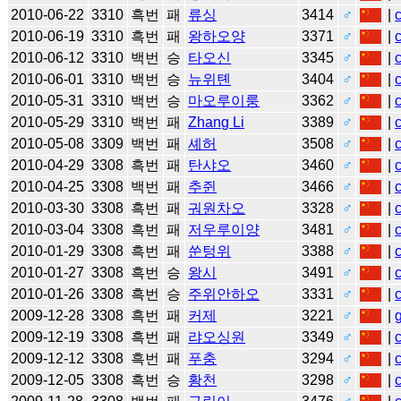
2010-06-22
3310
흑번
패
류싱
3414
♂
|
2010-06-19
3310
흑번
패
왕하오양
3371
♂
|
2010-06-12
3310
백번
승
타오신
3345
♂
|
2010-06-01
3310
백번
승
뉴위톈
3404
♂
|
2010-05-31
3310
백번
승
마오루이룽
3362
♂
|
2010-05-29
3310
백번
패
Zhang Li
3389
♂
|
2010-05-08
3309
백번
패
셰허
3508
♂
|
2010-04-29
3308
흑번
패
탄샤오
3460
♂
|
2010-04-25
3308
백번
패
추쥔
3466
♂
|
2010-03-30
3308
흑번
패
궈원차오
3328
♂
|
2010-03-04
3308
흑번
패
저우루이양
3481
♂
|
2010-01-29
3308
흑번
패
쑨텅위
3388
♂
|
2010-01-27
3308
흑번
승
왕시
3491
♂
|
2010-01-26
3308
흑번
승
주위안하오
3331
♂
|
2009-12-28
3308
흑번
패
커제
3221
♂
|
2009-12-19
3308
흑번
패
랴오싱원
3349
♂
|
2009-12-12
3308
흑번
패
푸충
3294
♂
|
2009-12-05
3308
흑번
승
황천
3298
♂
|