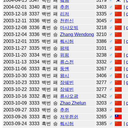
2004-04-15
3347
백번
패
웨량
3179
♂
|
2004-02-01
3340
흑번
패
추쥔
3403
♂
|
2003-12-18
3337
백번
패
리저
3335
♂
|
2003-12-11
3336
백번
승
천린신
3045
♂
2003-12-08
3336
흑번
승
마샤오빙
3218
♂
|
2003-12-04
3336
백번
승
Zhang Wendong
3210
♂
2003-12-01
3335
백번
패
뤄시허
3386
♂
|
2003-11-27
3335
백번
승
팡제
3101
♂
2003-11-20
3334
백번
승
위핑
3238
♂
|
2003-11-13
3334
백번
패
류스전
3332
♂
|
2003-11-06
3333
흑번
패
둥옌
3267
♂
|
2003-10-30
3333
백번
패
왕시
3406
♂
|
2003-10-23
3333
백번
패
장쉐빈
3277
♂
|
2003-10-22
3332
백번
패
장쉐빈
3277
♂
2003-10-16
3332
흑번
패
류사오광
3242
♂
2003-10-09
3333
백번
승
Zhao Zhelun
3203
♂
|
2003-09-27
3333
백번
승
추쥔
3383
♂
2003-09-26
3333
흑번
승
저우쥔쉰
3265
♂
2003-09-24
3333
흑번
승
뤄시허
3385
♂
|