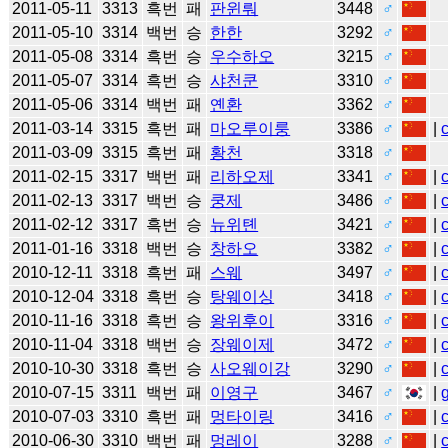
2011-05-11
3313
흑번
패
판윈뤄
3448
♂
2011-05-10
3314
백번
승
한한
3292
♂
2011-05-08
3314
흑번
승
우수하오
3215
♂
2011-05-07
3314
흑번
승
샤천쿤
3310
♂
2011-05-06
3314
백번
패
옌환
3362
♂
2011-03-14
3315
흑번
패
마오루이룽
3386
♂
|
2011-03-09
3315
흑번
패
황천
3318
♂
2011-02-15
3317
백번
패
리하오제
3341
♂
|
2011-02-13
3317
백번
승
쿵제
3486
♂
|
2011-02-12
3317
흑번
승
뉴위톈
3421
♂
|
2011-01-16
3318
백번
승
창하오
3382
♂
|
2010-12-11
3318
흑번
패
스웨
3497
♂
|
2010-12-04
3318
흑번
승
탕웨이싱
3418
♂
|
2010-11-16
3318
흑번
승
왕위후이
3316
♂
|
2010-11-04
3318
백번
승
장웨이제
3472
♂
|
2010-10-30
3318
흑번
승
사오웨이강
3290
♂
|
2010-07-15
3311
백번
패
이영구
3467
♂
|
2010-07-03
3310
흑번
패
멍타이링
3416
♂
|
2010-06-30
3310
백번
패
멍레이
3288
♂
|