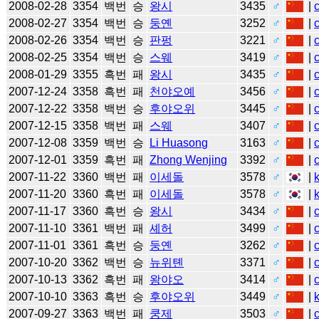
2008-02-28
3354
백번
승
왕시
3435
♂
|
2008-02-27
3354
백번
승
둥옌
3252
♂
|
2008-02-26
3354
백번
승
판펑
3221
♂
|
2008-02-25
3354
백번
승
스웨
3419
♂
|
2008-01-29
3355
흑번
패
왕시
3435
♂
|
2007-12-24
3358
흑번
패
천야오예
3456
♂
|
2007-12-22
3358
백번
승
후야오위
3445
♂
|
2007-12-15
3358
백번
패
스웨
3407
♂
|
2007-12-08
3359
백번
승
Li Huasong
3163
♂
|
2007-12-01
3359
흑번
패
Zhong Wenjing
3392
♂
|
2007-11-22
3360
백번
패
이세돌
3578
♂
|
2007-11-20
3360
흑번
패
이세돌
3578
♂
|
2007-11-17
3360
흑번
승
왕시
3434
♂
|
2007-11-10
3361
백번
패
셰허
3499
♂
|
2007-11-01
3361
흑번
승
둥옌
3262
♂
|
2007-10-20
3362
백번
승
뉴위톈
3371
♂
|
2007-10-13
3362
흑번
패
왕야오
3414
♂
|
2007-10-10
3363
흑번
승
후야오위
3449
♂
|
2007-09-27
3363
백번
패
쿵제
3503
♂
|