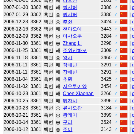
2007-02-01
3362
흑번
패
타오신
3281
♂
|
2007-01-30
3362
백번
패
뤄시허
3386
♂
|
2007-01-29
3362
흑번
승
뤄시허
3386
♂
|
2006-12-23
3362
백번
승
추쥔
3424
♂
|
2006-12-16
3362
백번
패
천야오예
3443
♂
|
2006-12-09
3362
백번
승
마샤오춘
3284
♂
|
2006-11-30
3361
백번
승
Zhang Li
3298
♂
|
2006-11-25
3361
백번
패
주위안하오
3309
♂
|
2006-11-18
3361
백번
승
왕시
3460
♂
|
2006-11-11
3361
흑번
패
장쉐빈
3291
♂
|
2006-11-11
3361
백번
패
장쉐빈
3291
♂
|
2006-11-04
3361
흑번
패
추쥔
3425
♂
|
2006-11-02
3361
흑번
패
저우루이양
3454
♂
|
2006-10-28
3361
백번
패
Chen Xiaonan
3266
♂
|
2006-10-25
3361
백번
패
퉈자시
3396
♂
|
2006-10-23
3361
백번
승
류사오광
3184
♂
|
2006-10-21
3361
흑번
승
왕레이
3399
♂
|
2006-10-14
3361
백번
승
구리
3524
♂
|
2006-10-12
3361
백번
승
주이
3143
♂
|