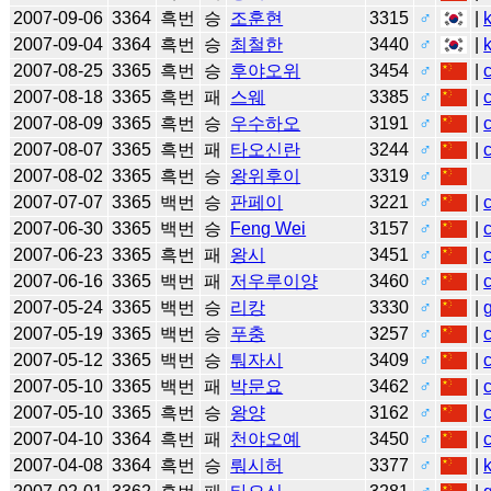
2007-09-06
3364
흑번
승
조훈현
3315
♂
|
2007-09-04
3364
흑번
승
최철한
3440
♂
|
2007-08-25
3365
흑번
승
후야오위
3454
♂
|
2007-08-18
3365
흑번
패
스웨
3385
♂
|
2007-08-09
3365
흑번
승
우수하오
3191
♂
|
2007-08-07
3365
흑번
패
타오신란
3244
♂
|
2007-08-02
3365
흑번
승
왕위후이
3319
♂
2007-07-07
3365
백번
승
판페이
3221
♂
|
2007-06-30
3365
백번
승
Feng Wei
3157
♂
|
2007-06-23
3365
흑번
패
왕시
3451
♂
|
2007-06-16
3365
백번
패
저우루이양
3460
♂
|
2007-05-24
3365
백번
승
리캉
3330
♂
|
2007-05-19
3365
백번
승
푸충
3257
♂
|
2007-05-12
3365
백번
승
퉈자시
3409
♂
|
2007-05-10
3365
백번
패
박문요
3462
♂
|
2007-05-10
3365
흑번
승
왕양
3162
♂
|
2007-04-10
3364
흑번
패
천야오예
3450
♂
|
2007-04-08
3364
흑번
승
뤄시허
3377
♂
|