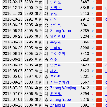
2017-02-17
3289
백번
패
딩하오
3487
♂
2016-12-17
3290
흑번
패
친웨신
3346
♂
|
2016-11-23
3290
흑번
패
류싱
3413
♂
2016-10-25
3291
백번
승
리앙
2942
♂
|
2016-06-25
3295
흑번
승
장잉팅
3041
♂
2016-06-24
3295
백번
패
Zhang Yabo
3285
♂
2016-06-23
3295
흑번
승
웨이이보
3234
♂
2016-06-21
3295
백번
패
퉁위린
3366
♂
2016-06-20
3295
백번
승
판페이
3296
♂
2016-06-18
3295
흑번
패
후야오위
3413
♂
2016-06-17
3295
백번
승
정쉬
3219
♂
2016-06-16
3295
흑번
패
안둥쉬
3423
♂
|
2016-05-07
3297
백번
패
셰허
3423
♂
|
2016-05-06
3297
백번
승
후란민
3231
♂
2015-09-27
3303
흑번
패
저우루이양
3567
♂
|
2015-07-29
3306
흑번
승
Zhong Wenjing
3412
♂
|
2015-07-07
3306
백번
패
위즈잉
3294
♀
|
2015-07-01
3306
흑번
승
Zhang Yabo
3276
♂
|
2015-06-28
3306
백번
승
Zhang Li
3391
♂
|