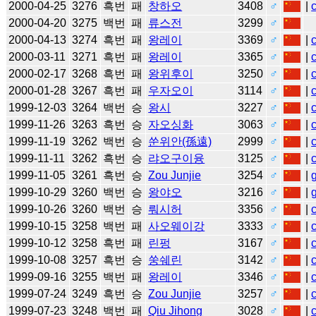
2000-04-25
3276
흑번
패
창하오
3408
♂
|
2000-04-20
3275
백번
패
류스전
3299
♂
2000-04-13
3274
흑번
패
왕레이
3369
♂
|
2000-03-11
3271
흑번
패
왕레이
3365
♂
|
2000-02-17
3268
흑번
패
왕위후이
3250
♂
|
2000-01-28
3267
흑번
패
우자오이
3114
♂
|
1999-12-03
3264
백번
승
왕시
3227
♂
|
1999-11-26
3263
흑번
승
자오싱화
3063
♂
|
1999-11-19
3262
백번
승
쑨위안(孫遠)
2999
♂
|
1999-11-11
3262
흑번
승
랴오구이융
3125
♂
|
1999-11-05
3261
흑번
승
Zou Junjie
3254
♂
|
1999-10-29
3260
백번
승
왕야오
3216
♂
|
1999-10-26
3260
백번
승
뤄시허
3356
♂
|
1999-10-15
3258
백번
패
사오웨이강
3333
♂
|
1999-10-12
3258
흑번
패
린펑
3167
♂
|
1999-10-08
3257
흑번
승
쑹쉐린
3142
♂
|
1999-09-16
3255
백번
패
왕레이
3346
♂
|
1999-07-24
3249
흑번
승
Zou Junjie
3257
♂
|
1999-07-23
3248
백번
패
Qiu Jihong
3028
♂
|