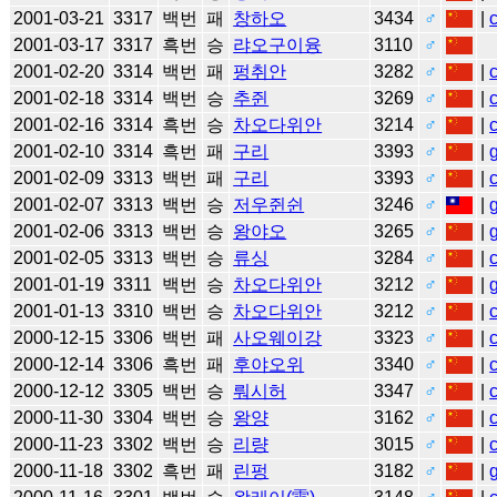
2001-03-21
3317
백번
패
창하오
3434
♂
|
2001-03-17
3317
흑번
승
랴오구이융
3110
♂
2001-02-20
3314
백번
패
펑취안
3282
♂
|
2001-02-18
3314
백번
승
추쥔
3269
♂
|
2001-02-16
3314
흑번
승
차오다위안
3214
♂
|
2001-02-10
3314
흑번
패
구리
3393
♂
|
2001-02-09
3313
백번
패
구리
3393
♂
|
2001-02-07
3313
백번
승
저우쥔쉰
3246
♂
|
2001-02-06
3313
백번
승
왕야오
3265
♂
|
2001-02-05
3313
백번
승
류싱
3284
♂
|
2001-01-19
3311
백번
승
차오다위안
3212
♂
|
2001-01-13
3310
백번
승
차오다위안
3212
♂
|
2000-12-15
3306
백번
패
사오웨이강
3323
♂
|
2000-12-14
3306
흑번
패
후야오위
3340
♂
|
2000-12-12
3305
백번
승
뤄시허
3347
♂
|
2000-11-30
3304
백번
승
왕양
3162
♂
|
2000-11-23
3302
백번
승
리량
3015
♂
|
2000-11-18
3302
흑번
패
린펑
3182
♂
|