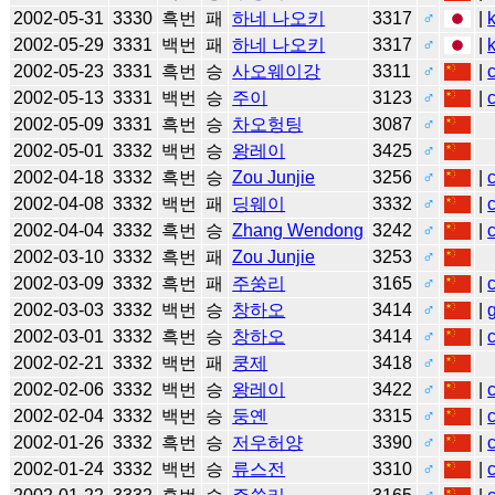
2002-05-31
3330
흑번
패
하네 나오키
3317
♂
|
2002-05-29
3331
백번
패
하네 나오키
3317
♂
|
2002-05-23
3331
흑번
승
사오웨이강
3311
♂
|
2002-05-13
3331
백번
승
주이
3123
♂
|
2002-05-09
3331
흑번
승
차오헝팅
3087
♂
2002-05-01
3332
백번
승
왕레이
3425
♂
2002-04-18
3332
흑번
승
Zou Junjie
3256
♂
|
2002-04-08
3332
백번
패
딩웨이
3332
♂
|
2002-04-04
3332
흑번
승
Zhang Wendong
3242
♂
|
2002-03-10
3332
흑번
패
Zou Junjie
3253
♂
2002-03-09
3332
흑번
패
주쑹리
3165
♂
|
2002-03-03
3332
백번
승
창하오
3414
♂
|
2002-03-01
3332
흑번
승
창하오
3414
♂
|
2002-02-21
3332
백번
패
쿵제
3418
♂
2002-02-06
3332
백번
승
왕레이
3422
♂
|
2002-02-04
3332
백번
승
둥옌
3315
♂
|
2002-01-26
3332
흑번
승
저우허양
3390
♂
|
2002-01-24
3332
백번
승
류스전
3310
♂
|