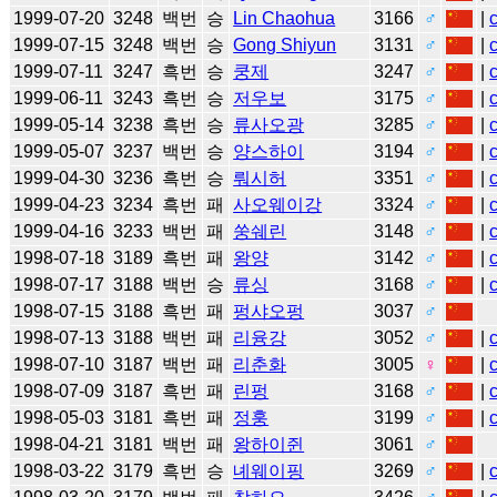
1999-07-20
3248
백번
승
Lin Chaohua
3166
♂
|
1999-07-15
3248
백번
승
Gong Shiyun
3131
♂
|
1999-07-11
3247
흑번
승
쿵제
3247
♂
|
1999-06-11
3243
흑번
승
저우보
3175
♂
|
1999-05-14
3238
흑번
승
류사오광
3285
♂
|
1999-05-07
3237
백번
승
양스하이
3194
♂
|
1999-04-30
3236
흑번
승
뤄시허
3351
♂
|
1999-04-23
3234
흑번
패
사오웨이강
3324
♂
|
1999-04-16
3233
백번
패
쑹쉐린
3148
♂
|
1998-07-18
3189
흑번
패
왕양
3142
♂
|
1998-07-17
3188
백번
승
류싱
3168
♂
|
1998-07-15
3188
흑번
패
펑샤오펑
3037
♂
1998-07-13
3188
백번
패
리융강
3052
♂
|
1998-07-10
3187
백번
패
리춘화
3005
♀
|
1998-07-09
3187
흑번
패
린펑
3168
♂
|
1998-05-03
3181
흑번
패
정훙
3199
♂
|
1998-04-21
3181
백번
패
왕하이쥔
3061
♂
1998-03-22
3179
흑번
승
녜웨이핑
3269
♂
|