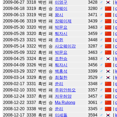
2009-06-27
3318
백번
패
이영구
3428
♂
|
2009-06-18
3319
흑번
승
장웨이
3280
♂
|
2009-06-13
3319
백번
패
왕시
3471
♂
|
2009-06-06
3319
백번
패
장웨이제
3439
♂
|
2009-05-30
3320
백번
패
박문요
3463
♂
|
2009-05-28
3320
흑번
패
퉈자시
3459
♂
|
2009-05-23
3321
백번
패
추쥔
3448
♂
|
2009-05-14
3322
백번
승
사오웨이강
3287
♂
|
2009-05-09
3322
흑번
패
박문요
3463
♂
|
2009-04-25
3324
흑번
패
조한승
3463
♂
|
2009-04-09
3326
백번
패
퉈자시
3456
♂
|
2009-03-29
3327
백번
승
백홍석
3399
♂
|
2009-03-14
3329
흑번
승
최철한
3529
♂
|
2009-02-17
3331
흑번
패
쑨리
3348
♂
|
2009-02-10
3331
백번
패
주위안하오
3357
♂
|
2008-12-24
3337
흑번
패
저우허양
3457
♂
|
2008-12-22
3337
흑번
승
Ma Rulong
3061
♂
|
2008-12-20
3338
백번
승
쑨리
3345
♂
|
2008-12-17
3338
흑번
패
이세돌
3594
♂
|