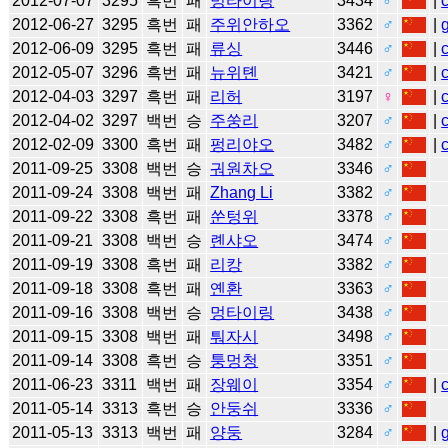
2012-07-07
3295
흑번
패
멍타이링
3434
♂
|
2012-06-27
3295
흑번
패
주위안하오
3362
♂
|
2012-06-09
3295
흑번
패
류싱
3446
♂
|
2012-05-07
3296
흑번
패
뉴위톈
3421
♂
|
2012-04-03
3297
흑번
패
리허
3197
♀
|
2012-04-02
3297
백번
승
주쑹리
3207
♂
|
2012-02-09
3300
흑번
패
펑리야오
3482
♂
|
2011-09-25
3308
백번
승
궈원차오
3346
♂
2011-09-24
3308
백번
패
Zhang Li
3382
♂
2011-09-22
3308
흑번
패
쑨텅위
3378
♂
2011-09-21
3308
백번
승
롄샤오
3474
♂
2011-09-19
3308
흑번
패
리캉
3382
♂
2011-09-18
3308
흑번
패
옌환
3363
♂
2011-09-16
3308
백번
승
멍타이링
3438
♂
2011-09-15
3308
백번
패
퉈자시
3498
♂
2011-09-14
3308
흑번
승
퉁멍청
3351
♂
2011-06-23
3311
백번
패
장웨이
3354
♂
|
2011-05-14
3313
흑번
승
안둥쉬
3336
♂
2011-05-13
3313
백번
패
양둥
3284
♂
|