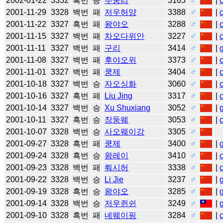
2002-01-22
3332
흑번
승
주쑹리
3165
♂
|
2001-11-29
3328
백번
패
저우허양
3388
♂
|
2001-11-22
3327
흑번
패
왕야오
3288
♂
|
2001-11-15
3327
백번
패
차오다위안
3227
♂
|
2001-11-11
3327
백번
패
구리
3414
♂
|
2001-11-08
3327
백번
패
후야오위
3373
♂
|
2001-11-01
3327
백번
패
쿵제
3404
♂
|
2001-10-18
3327
백번
승
자오싱화
3060
♂
|
2001-10-16
3327
흑번
패
Liu Jing
3317
♂
|
2001-10-14
3327
백번
승
Xu Shuxiang
3052
♂
|
2001-10-11
3327
흑번
승
장둥웨
3053
♂
|
2001-10-07
3328
백번
승
사오웨이강
3305
♂
2001-09-27
3328
흑번
패
쿵제
3400
♂
|
2001-09-24
3328
흑번
승
왕레이
3410
♂
|
2001-09-23
3328
백번
패
뤄시허
3338
♂
|
2001-09-22
3328
백번
승
Li Jie
3237
♂
|
2001-09-19
3328
흑번
승
왕야오
3285
♂
|
2001-09-14
3328
백번
승
저우쥔쉰
3249
♂
|
2001-09-10
3328
흑번
패
녜웨이핑
3284
♂
|