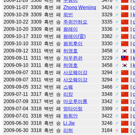
2009-11-28
3308
백번
패
구링이
3476
♂
|
2009-11-07
3309
흑번
패
Zhong Wenjing
3424
♂
|
2009-10-29
3309
흑번
패
위빈
3329
♂
|
2009-10-22
3309
흑번
승
주위안하오
3335
♂
|
2009-10-20
3309
흑번
패
왕레이
3336
♂
|
2009-10-17
3310
백번
패
왕레이(雷)
3382
♂
|
2009-10-10
3310
흑번
승
왕위후이
3330
♂
|
2009-09-12
3311
백번
패
허영호
3458
♂
|
2009-09-11
3311
백번
승
저우쥔쉰
3229
♂
|
2009-09-10
3311
흑번
패
허영호
3458
♂
|
2009-09-07
3311
흑번
패
사오웨이강
3294
♂
|
2009-09-07
3311
백번
패
사오웨이강
3294
♂
|
2009-09-05
3312
백번
패
스웨
3466
♂
|
2009-07-11
3317
흑번
승
리캉
3348
♂
|
2009-07-09
3317
백번
승
마오루이룽
3342
♂
|
2009-07-04
3318
백번
패
멍타이링
3399
♂
|
2009-07-01
3318
백번
패
펑취안
3422
♂
|
2009-06-30
3318
흑번
승
Li Jie
3246
♂
|
2009-06-30
3318
흑번
승
리허
3184
♀
|