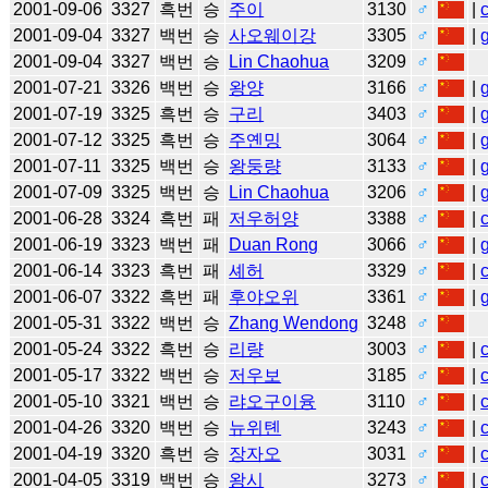
2001-09-06
3327
흑번
승
주이
3130
♂
|
2001-09-04
3327
백번
승
사오웨이강
3305
♂
|
2001-09-04
3327
백번
승
Lin Chaohua
3209
♂
2001-07-21
3326
백번
승
왕양
3166
♂
|
2001-07-19
3325
흑번
승
구리
3403
♂
|
2001-07-12
3325
흑번
승
주옌밍
3064
♂
|
2001-07-11
3325
백번
승
왕둥량
3133
♂
|
2001-07-09
3325
백번
승
Lin Chaohua
3206
♂
|
2001-06-28
3324
흑번
패
저우허양
3388
♂
|
2001-06-19
3323
백번
패
Duan Rong
3066
♂
|
2001-06-14
3323
흑번
패
셰허
3329
♂
|
2001-06-07
3322
흑번
패
후야오위
3361
♂
|
2001-05-31
3322
백번
승
Zhang Wendong
3248
♂
2001-05-24
3322
흑번
승
리량
3003
♂
|
2001-05-17
3322
백번
승
저우보
3185
♂
|
2001-05-10
3321
백번
승
랴오구이융
3110
♂
|
2001-04-26
3320
백번
승
뉴위톈
3243
♂
|
2001-04-19
3320
흑번
승
장자오
3031
♂
|
2001-04-05
3319
백번
승
왕시
3273
♂
|