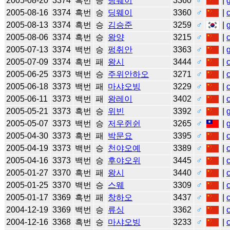
2005-08-20
3374
흑번
승
딩웨이
3360
♂
|
2005-08-16
3374
흑번
승
딩웨이
3360
♂
|
2005-08-13
3374
흑번
승
김승준
3259
♂
|
2005-08-06
3374
흑번
승
왕양
3215
♂
|
2005-07-13
3374
백번
승
펑취안
3363
♂
|
2005-07-09
3374
흑번
패
왕시
3444
♂
|
2005-06-25
3373
백번
승
주위안하오
3271
♂
|
2005-06-18
3373
백번
패
마샤오빙
3229
♂
|
2005-06-11
3373
백번
패
왕레이
3402
♂
|
2005-05-21
3373
흑번
승
위빈
3392
♂
|
2005-05-07
3373
백번
승
저우쥔쉰
3265
♂
|
2005-04-30
3373
흑번
패
박문요
3395
♂
|
2005-04-19
3373
백번
승
천야오예
3389
♂
|
2005-04-16
3373
백번
승
후야오위
3445
♂
|
2005-01-27
3370
흑번
패
왕시
3440
♂
|
2005-01-25
3370
백번
승
스웨
3309
♂
|
2005-01-17
3369
흑번
패
창하오
3437
♂
|
2004-12-19
3369
백번
승
류싱
3362
♂
|
2004-12-16
3368
흑번
승
마샤오빙
3233
♂
|