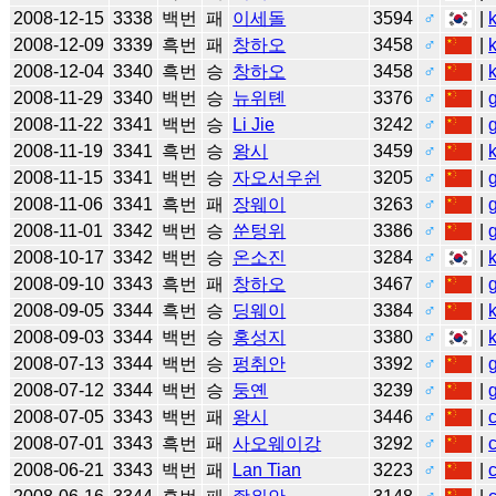
2008-12-15
3338
백번
패
이세돌
3594
♂
|
2008-12-09
3339
흑번
패
창하오
3458
♂
|
2008-12-04
3340
흑번
승
창하오
3458
♂
|
2008-11-29
3340
백번
승
뉴위톈
3376
♂
|
2008-11-22
3341
백번
승
Li Jie
3242
♂
|
2008-11-19
3341
흑번
승
왕시
3459
♂
|
2008-11-15
3341
백번
승
자오서우쉰
3205
♂
|
2008-11-06
3341
흑번
패
장웨이
3263
♂
|
2008-11-01
3342
백번
승
쑨텅위
3386
♂
|
2008-10-17
3342
백번
승
온소진
3284
♂
|
2008-09-10
3343
흑번
패
창하오
3467
♂
|
2008-09-05
3344
흑번
승
딩웨이
3384
♂
|
2008-09-03
3344
백번
승
홍성지
3380
♂
|
2008-07-13
3344
백번
승
펑취안
3392
♂
|
2008-07-12
3344
백번
승
둥옌
3239
♂
|
2008-07-05
3343
백번
패
왕시
3446
♂
|
2008-07-01
3343
흑번
패
사오웨이강
3292
♂
|
2008-06-21
3343
백번
패
Lan Tian
3223
♂
|