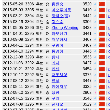
2015-05-26
3306
흑번
승
황윈숭
3520
♂
2015-05-03
3305
백번
패
마오루이룽
3410
♂
|
2015-03-21
3304
흑번
패
장타오(濤)
3442
♂
|
2015-03-19
3304
흑번
승
딩스슝
3306
♂
2014-05-05
3296
흑번
패
Zhong Wenjing
3438
♂
|
2014-04-01
3295
백번
패
타오신란
3441
♂
|
2013-09-09
3294
백번
패
저우허시
3467
♂
|
2013-04-11
3294
흑번
패
구링이
3467
♂
|
2013-04-10
3294
백번
승
퉁멍청
3446
♂
|
2012-12-08
3293
흑번
패
왕시
3533
♂
|
2012-11-03
3292
흑번
패
리저
3427
♂
2012-10-21
3292
흑번
패
커제
3454
♂
|
2012-10-17
3292
백번
패
저우허양
3375
♂
|
2012-08-12
3294
흑번
패
류싱
3447
♂
|
2012-08-11
3294
흑번
승
한이저우
3325
♂
|
2012-08-10
3294
백번
승
왕판
2802
♀
|
2012-07-15
3295
흑번
승
구리
3546
♂
|
2012-07-09
3295
백번
패
탄샤오
3529
♂
|