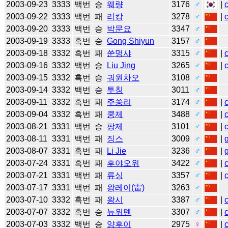
2003-09-23
3333
백번
승
웨량
3176
♂
|
2003-09-22
3333
백번
패
리캉
3278
♂
|
2003-09-20
3333
백번
승
박문요
3347
♂
2003-09-19
3333
흑번
승
Gong Shiyun
3157
♂
2003-09-18
3332
흑번
패
쑨멍샤
3315
♂
|
2003-09-16
3332
백번
승
Liu Jing
3265
♂
|
2003-09-15
3332
흑번
승
궈원차오
3108
♂
2003-09-14
3332
백번
승
투칭
3011
♂
2003-09-11
3332
흑번
패
주쑹리
3174
♂
|
2003-09-04
3332
흑번
패
쿵제
3488
♂
|
2003-08-21
3331
백번
승
팡제
3101
♂
|
2003-08-11
3331
백번
패
징스
3009
♂
|
2003-08-07
3331
흑번
패
Li Jie
3236
♂
|
2003-07-24
3331
흑번
패
후야오위
3422
♂
|
2003-07-21
3331
백번
패
류싱
3357
♂
|
2003-07-17
3331
백번
패
왕레이(雷)
3263
♂
2003-07-10
3332
흑번
패
왕시
3387
♂
|
2003-07-07
3332
흑번
승
뉴위톈
3307
♂
|
2003-07-03
3332
백번
승
양후이
2975
♀
|