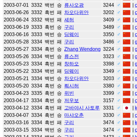
2003-07-01
3332
백번
승
류사오광
3244
♂
|
2003-06-26
3332
흑번
패
차오다위안
3202
♂
|
2003-06-24
3332
백번
패
셰허
3409
♂
|
2003-06-19
3333
흑번
승
구리
3489
♂
|
2003-06-16
3333
백번
승
딩웨이
3350
♂
|
2003-05-28
3334
백번
패
구리
3486
♂
|
2003-05-27
3334
흑번
승
Zhang Wendong
3224
♂
|
2003-05-26
3334
백번
승
류스전
3323
♂
|
2003-05-23
3334
흑번
패
창하오
3398
♂
|
2003-05-22
3334
백번
패
딩웨이
3349
♂
|
2003-05-21
3334
백번
승
차오다위안
3203
♂
|
2003-05-20
3334
흑번
승
뤄시허
3380
♂
|
2003-04-23
3335
흑번
승
위빈
3399
♂
|
2003-04-17
3334
흑번
승
저우보
3157
♂
|
2003-04-12
3334
흑번
패
고바야시 사토루
3331
♂
|
2003-04-07
3334
흑번
승
마샤오춘
3330
♂
|
2003-03-16
3334
흑번
패
구리
3474
♂
|
2003-03-15
3334
백번
승
구리
3474
♂
|