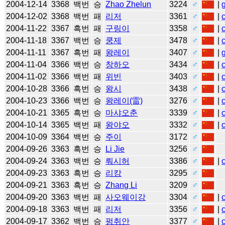
2004-12-14
3368
백번
승
Zhao Zhelun
3224
♂
|
2004-12-02
3368
백번
패
리저
3361
♂
|
2004-11-22
3367
흑번
패
구링이
3358
♂
|
2004-11-18
3367
백번
승
쿵제
3478
♂
|
2004-11-11
3367
흑번
패
왕레이
3407
♂
|
2004-11-04
3366
백번
승
창하오
3434
♂
|
2004-11-02
3366
백번
패
위빈
3403
♂
|
2004-10-28
3366
흑번
승
왕시
3438
♂
|
2004-10-23
3366
백번
승
왕레이(雷)
3276
♂
|
2004-10-21
3365
흑번
승
마샤오춘
3339
♂
|
2004-10-14
3365
백번
패
왕야오
3332
♂
|
2004-10-09
3364
백번
승
주이
3172
♂
2004-09-26
3363
흑번
승
Li Jie
3256
♂
2004-09-24
3363
백번
승
뤄시허
3386
♂
|
2004-09-23
3363
흑번
승
리캉
3295
♂
2004-09-21
3363
흑번
승
Zhang Li
3209
♂
2004-09-20
3363
백번
패
사오웨이강
3304
♂
|
2004-09-18
3363
백번
패
리저
3356
♂
|
2004-09-17
3362
백번
승
펑취안
3377
♂
|