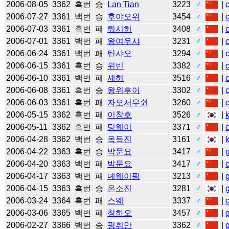
2006-08-05
3362
흑번
승
Lan Tian
3223
♂
|
2006-07-27
3361
백번
승
후야오위
3454
♂
|
2006-07-03
3361
흑번
패
뤄시허
3408
♂
|
2006-07-01
3361
백번
패
왕여우샤
3231
♂
|
2006-06-24
3361
백번
패
탄샤오
3294
♂
|
2006-06-15
3361
흑번
승
위빈
3382
♂
|
2006-06-10
3361
백번
패
셰허
3516
♂
|
2006-06-08
3361
흑번
승
왕위후이
3302
♂
|
2006-06-03
3361
흑번
패
자오서우쉰
3260
♂
|
2006-05-15
3362
흑번
패
이창호
3526
♂
|
2006-05-11
3362
흑번
패
딩웨이
3371
♂
|
2006-04-28
3362
백번
승
옥득진
3161
♂
|
2006-04-22
3363
흑번
승
박문요
3417
♂
|
2006-04-20
3363
백번
패
박문요
3417
♂
|
2006-04-17
3363
백번
패
녜웨이핑
3213
♂
|
2006-04-15
3363
흑번
승
온소진
3281
♂
|
2006-03-24
3364
흑번
패
스웨
3337
♂
|
2006-03-06
3365
백번
패
창하오
3457
♂
|
2006-02-27
3366
백번
승
펑취안
3362
♂
|