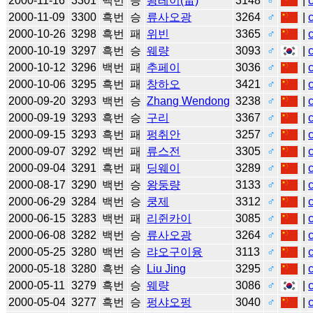
2000-11-16
3301
백번
승
왕레이(雷)
3148
♂
|
2000-11-09
3300
흑번
승
류사오광
3264
♂
|
2000-10-26
3298
흑번
패
위빈
3365
♂
|
2000-10-19
3297
흑번
승
웨량
3093
♂
|
2000-10-12
3296
백번
패
추페이
3036
♂
|
2000-10-06
3295
흑번
패
창하오
3421
♂
|
2000-09-20
3293
백번
승
Zhang Wendong
3238
♂
|
2000-09-19
3293
흑번
승
구리
3367
♂
|
2000-09-15
3293
흑번
패
펑취안
3257
♂
|
2000-09-07
3292
백번
패
류스전
3305
♂
|
2000-09-04
3291
흑번
패
딩웨이
3289
♂
|
2000-08-17
3290
백번
승
왕둥량
3133
♂
|
2000-06-29
3284
백번
승
쿵제
3312
♂
|
2000-06-15
3283
백번
패
리쥔카이
3085
♂
|
2000-06-08
3282
백번
승
류사오광
3264
♂
|
2000-05-25
3280
백번
승
랴오구이융
3113
♂
|
2000-05-18
3280
흑번
승
Liu Jing
3295
♂
|
2000-05-11
3279
흑번
승
웨량
3086
♂
|
2000-05-04
3277
흑번
승
펑샤오펑
3040
♂
|