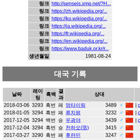
링크
http://senseis.xmp.net/?H...
링크
https://zh.wikipedia.org/...
링크
https://ko.wikipedia.org/...
링크
https://ja.wikipedia.org/...
링크
https://fr.wikipedia.org/...
링크
https://en.wikipedia.org/...
링크
https://www.baduk.or.kr/r...
생년월일
1981-08-24
대국 기록
레이
결
날짜
흑백
상대
팅
과
2018-03-06
3293
흑번
패
멍타이링
3489
♂
|
2018-01-05
3294
흑번
패
류치펑
3232
♂
|
2017-12-05
3294
백번
승
우광야
3439
♂
|
2017-12-04
3294
흑번
승
천하오(浩)
3415
♂
2017-03-27
3290
흑번
패
후란민
3247
♂