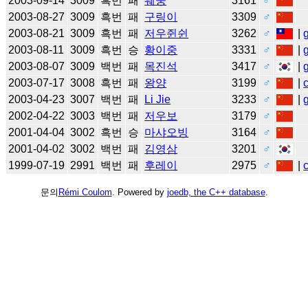
2003-09-14
3009
흑번
패
웨쑹
3161
♂
2003-08-27
3009
흑번
패
구링이
3309
♂
2003-08-21
3009
흑번
패
저우쥔쉰
3262
♂
|
2003-08-11
3009
흑번
승
황이중
3331
♂
|
2003-08-07
3009
백번
패
목진석
3417
♂
|
2003-07-17
3008
흑번
패
왕양
3199
♂
|
2003-04-23
3007
백번
패
Li Jie
3233
♂
|
2002-04-22
3003
백번
패
저우보
3179
♂
2001-04-04
3002
흑번
승
마샤오빙
3164
♂
2001-04-02
3002
백번
패
김영삼
3201
♂
1999-07-19
2991
백번
패
후레이
2975
♂
|
문의
Rémi Coulom
. Powered by
joedb, the C++ database
.