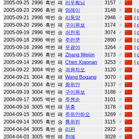
2005-09-25
2996
흑번
패
러우뤄닝
3157
♂
2005-09-23
2996
흑번
패
멍레이
3148
♂
|
2005-09-21
2996
백번
승
리둥양
2946
♂
|
2005-09-20
2996
흑번
패
구이원보
3174
♂
|
2005-09-19
2996
백번
승
쉬전위
3074
♂
|
2005-09-18
2996
백번
승
주런쿤
2890
♂
|
2005-09-16
2996
백번
패
우광야
3264
♂
|
2005-09-15
2996
흑번
패
Zhang Weijin
3173
♂
|
2005-09-14
2996
흑번
패
Chen Xiaonan
3253
♂
|
2004-09-22
3004
백번
승
궈원차오
3120
♂
2004-09-21
3004
흑번
패
Wang Bogang
3070
♂
2004-09-20
3004
흑번
패
좡위안
3137
♂
2004-09-19
3004
백번
패
구이원보
3186
♂
2004-09-17
3005
백번
승
주젠순
3101
♂
2004-09-16
3005
백번
패
푸충
3178
♂
2004-09-15
3005
흑번
패
주위안하오
3269
♂
2004-09-14
3005
흑번
승
퉁위린
3115
♂
2004-04-04
3005
흑번
승
리판
2922
♂
2004-04-03
3005
백번
패
한예
3028
♂