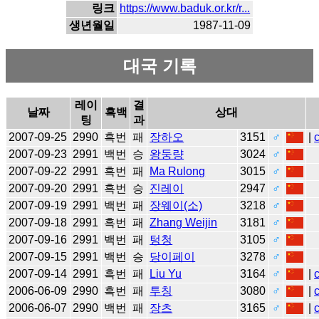
링크
https://www.baduk.or.kr/r...
생년월일
1987-11-09
대국 기록
레이
결
날짜
흑백
상대
팅
과
2007-09-25
2990
흑번
패
장하오
3151
♂
|
2007-09-23
2991
백번
승
왕둥량
3024
♂
2007-09-22
2991
흑번
패
Ma Rulong
3015
♂
2007-09-20
2991
흑번
승
진레이
2947
♂
2007-09-19
2991
백번
패
장웨이(소)
3218
♂
2007-09-18
2991
흑번
패
Zhang Weijin
3181
♂
2007-09-16
2991
백번
패
텅청
3105
♂
2007-09-15
2991
백번
승
당이페이
3278
♂
2007-09-14
2991
흑번
패
Liu Yu
3164
♂
|
2006-06-09
2990
흑번
패
투칭
3080
♂
|
2006-06-07
2990
백번
패
장츠
3165
♂
|