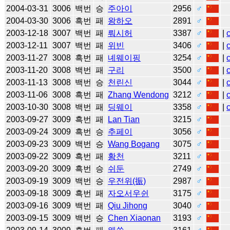
2004-03-31
3006
백번
승
주아이
2956
♂
2004-03-30
3006
흑번
패
왕하오
2891
♂
2003-12-18
3007
백번
패
뤄시허
3387
♂
|
2003-12-11
3007
백번
패
위빈
3406
♂
|
2003-11-27
3008
흑번
패
녜웨이핑
3254
♂
|
2003-11-20
3008
백번
패
구리
3500
♂
|
2003-11-13
3008
백번
승
천린신
3044
♂
|
2003-11-06
3008
흑번
패
Zhang Wendong
3212
♂
|
2003-10-30
3008
백번
패
딩웨이
3358
♂
|
2003-09-27
3009
흑번
패
Lan Tian
3215
♂
2003-09-24
3009
흑번
승
추페이
3056
♂
2003-09-23
3009
백번
승
Wang Bogang
3075
♂
2003-09-22
3009
흑번
패
황천
3211
♂
2003-09-20
3009
흑번
승
쉬둔
2749
♂
2003-09-19
3009
백번
승
우전위(振)
2987
♂
2003-09-18
3009
흑번
패
자오서우쉰
3175
♂
2003-09-16
3009
백번
패
Qiu Jihong
3040
♂
2003-09-15
3009
백번
승
Chen Xiaonan
3193
♂