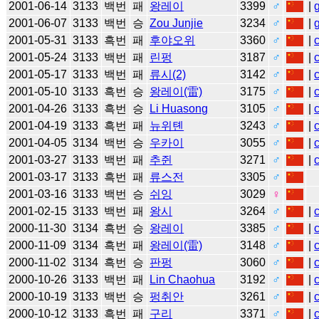
2001-06-14
3133
백번
패
왕레이
3399
♂
|
2001-06-07
3133
백번
승
Zou Junjie
3234
♂
|
2001-05-31
3133
흑번
패
후야오위
3360
♂
|
2001-05-24
3133
백번
패
린펑
3187
♂
|
2001-05-17
3133
백번
패
류시(2)
3142
♂
|
2001-05-10
3133
흑번
승
왕레이(雷)
3175
♂
|
2001-04-26
3133
흑번
승
Li Huasong
3105
♂
|
2001-04-19
3133
흑번
패
뉴위톈
3243
♂
|
2001-04-05
3134
백번
승
우카이
3055
♂
|
2001-03-27
3133
백번
패
추쥔
3271
♂
|
2001-03-17
3133
흑번
패
류스전
3305
♂
2001-03-16
3133
백번
승
쉬잉
3029
♀
2001-02-15
3133
백번
패
왕시
3264
♂
|
2000-11-30
3134
흑번
승
왕레이
3385
♂
|
2000-11-09
3134
흑번
패
왕레이(雷)
3148
♂
|
2000-11-02
3134
흑번
승
판펑
3060
♂
|
2000-10-26
3133
백번
패
Lin Chaohua
3192
♂
|
2000-10-19
3133
백번
승
펑취안
3261
♂
|
2000-10-12
3133
흑번
패
구리
3371
♂
|