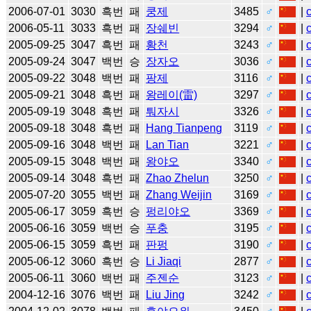
2006-07-01
3030
흑번
패
쿵제
3485
♂
|
2006-05-11
3033
흑번
패
장쉐빈
3294
♂
|
2005-09-25
3047
흑번
패
황천
3243
♂
|
2005-09-24
3047
백번
승
장자오
3036
♂
|
2005-09-22
3048
백번
패
팡제
3116
♂
|
2005-09-21
3048
흑번
패
왕레이(雷)
3297
♂
|
2005-09-19
3048
흑번
패
퉈자시
3326
♂
|
2005-09-18
3048
흑번
패
Hang Tianpeng
3119
♂
|
2005-09-16
3048
백번
패
Lan Tian
3221
♂
|
2005-09-15
3048
백번
패
왕야오
3340
♂
|
2005-09-14
3048
흑번
패
Zhao Zhelun
3250
♂
|
2005-07-20
3055
백번
패
Zhang Weijin
3169
♂
|
2005-06-17
3059
흑번
승
펑리야오
3369
♂
|
2005-06-16
3059
백번
승
푸충
3195
♂
|
2005-06-15
3059
흑번
패
판펑
3190
♂
|
2005-06-12
3060
흑번
승
Li Jiaqi
2877
♂
|
2005-06-11
3060
백번
패
주젠순
3123
♂
|
2004-12-16
3076
백번
패
Liu Jing
3242
♂
|