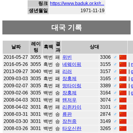
링크
https://www.baduk.or.kr/r...
생년월일
1971-11-19
대국 기록
레이
결
날짜
흑백
상대
팅
과
2016-05-27
3055
백번
패
위빈
3306
♂
2016-05-26
3055
흑번
승
녜웨이핑
3155
♂
|
2013-09-27
3040
백번
패
리러
3157
♂
|
2009-03-03
3035
흑번
패
장훙제
3165
♂
|
2009-02-07
3035
흑번
패
멍타이링
3389
♂
|
2009-02-06
3035
백번
승
장훙제
3164
♂
|
2008-04-03
3031
백번
패
톈저우
3074
♂
2008-04-02
3031
흑번
패
리쥔카이
3101
♂
2008-03-31
3031
백번
승
류판
2874
♂
2008-03-30
3031
백번
승
장천중
3149
♂
2008-03-26
3031
백번
승
타오신란
3265
♂