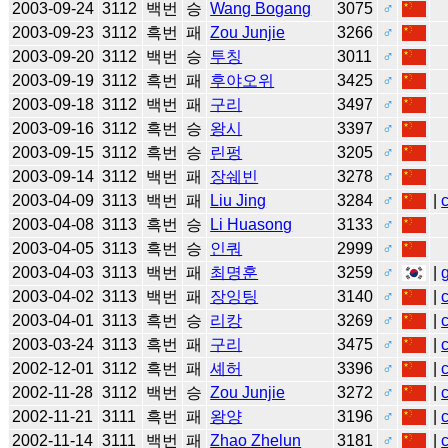
2003-09-24
3112
백번
승
Wang Bogang
3075
♂
2003-09-23
3112
흑번
패
Zou Junjie
3266
♂
2003-09-20
3112
백번
승
투칭
3011
♂
2003-09-19
3112
흑번
패
후야오위
3425
♂
2003-09-18
3112
백번
패
구리
3497
♂
2003-09-16
3112
흑번
승
왕시
3397
♂
2003-09-15
3112
흑번
승
린펑
3205
♂
2003-09-14
3112
백번
패
장쉐빈
3278
♂
2003-04-09
3113
백번
패
Liu Jing
3284
♂
|
2003-04-08
3113
흑번
승
Li Huasong
3133
♂
2003-04-05
3113
흑번
승
인쿼
2999
♂
2003-04-03
3113
백번
패
최명훈
3259
♂
|
2003-04-02
3113
백번
패
장잉팅
3140
♂
|
2003-04-01
3113
흑번
승
리캉
3269
♂
|
2003-03-24
3113
흑번
패
구리
3475
♂
|
2002-12-01
3112
흑번
패
셰허
3396
♂
|
2002-11-28
3112
백번
승
Zou Junjie
3272
♂
|
2002-11-21
3111
흑번
패
왕양
3196
♂
|
2002-11-14
3111
백번
패
Zhao Zhelun
3181
♂
|