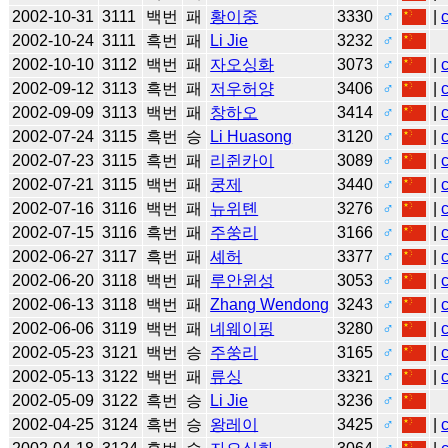
2002-10-31
3111
백번
패
황이중
3330
♂
|
2002-10-24
3111
흑번
패
Li Jie
3232
♂
2002-10-10
3112
백번
패
자오싱화
3073
♂
|
2002-09-12
3113
흑번
패
저우허양
3406
♂
|
2002-09-09
3113
백번
패
창하오
3414
♂
|
2002-07-24
3115
흑번
승
Li Huasong
3120
♂
|
2002-07-23
3115
흑번
패
리쥔카이
3089
♂
|
2002-07-21
3115
백번
패
쿵제
3440
♂
|
2002-07-16
3116
백번
패
뉴위톈
3276
♂
|
2002-07-15
3116
흑번
패
주쑹리
3166
♂
|
2002-06-27
3117
흑번
패
셰허
3377
♂
|
2002-06-20
3118
백번
패
루안윈성
3053
♂
|
2002-06-13
3118
백번
패
Zhang Wendong
3243
♂
|
2002-06-06
3119
백번
패
녜웨이핑
3280
♂
|
2002-05-23
3121
백번
승
주쑹리
3165
♂
|
2002-05-13
3122
백번
패
류싱
3321
♂
|
2002-05-09
3122
흑번
승
Li Jie
3236
♂
2002-04-25
3124
흑번
승
왕레이
3425
♂
|