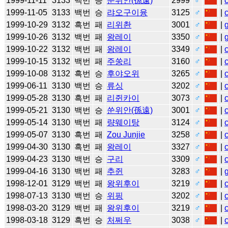
1999-11-11
3133
백번
승
쑨위안(孫遠)
2999
♂
|
1999-11-05
3133
백번
승
랴오구이융
3125
♂
|
1999-10-29
3132
흑번
패
리위촨
3001
♂
|
1999-10-26
3132
백번
패
왕레이
3350
♂
|
1999-10-22
3132
백번
패
왕레이
3349
♂
|
1999-10-15
3132
백번
패
주쑹리
3160
♂
|
1999-10-08
3132
흑번
승
후야오위
3265
♂
|
1999-06-11
3130
백번
승
류싱
3202
♂
|
1999-05-28
3130
흑번
패
리쥔카이
3073
♂
|
1999-05-21
3130
백번
승
쑨위안(孫遠)
3001
♂
|
1999-05-14
3130
백번
패
량웨이탕
3124
♂
|
1999-05-07
3130
흑번
패
Zou Junjie
3258
♂
|
1999-04-30
3130
흑번
패
왕레이
3327
♂
|
1999-04-23
3130
백번
승
구리
3309
♂
|
1999-04-16
3130
백번
패
추쥔
3283
♂
|
1998-12-01
3129
백번
패
왕위후이
3219
♂
|
1998-07-13
3130
백번
승
위핑
3202
♂
|
1998-03-20
3129
백번
패
왕위후이
3219
♂
|
1998-03-18
3129
흑번
승
처쩌우
3038
♂
|