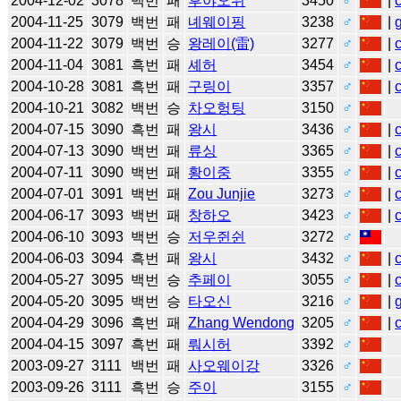
2004-12-02
3078
백번
패
후야오위
3450
♂
|
2004-11-25
3079
백번
패
녜웨이핑
3238
♂
|
2004-11-22
3079
백번
승
왕레이(雷)
3277
♂
|
2004-11-04
3081
흑번
패
셰허
3454
♂
|
2004-10-28
3081
흑번
패
구링이
3357
♂
|
2004-10-21
3082
백번
승
차오헝팅
3150
♂
2004-07-15
3090
흑번
패
왕시
3436
♂
|
2004-07-13
3090
백번
패
류싱
3365
♂
|
2004-07-11
3090
백번
패
황이중
3355
♂
|
2004-07-01
3091
백번
패
Zou Junjie
3273
♂
|
2004-06-17
3093
백번
패
창하오
3423
♂
|
2004-06-10
3093
백번
승
저우쥔쉰
3272
♂
2004-06-03
3094
흑번
패
왕시
3432
♂
|
2004-05-27
3095
백번
승
추페이
3055
♂
|
2004-05-20
3095
백번
승
타오신
3216
♂
|
2004-04-29
3096
흑번
패
Zhang Wendong
3205
♂
|
2004-04-15
3097
흑번
패
뤄시허
3392
♂
2003-09-27
3111
백번
패
사오웨이강
3326
♂
2003-09-26
3111
흑번
승
주이
3155
♂