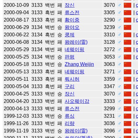
2000-10-09
3133
백번
패
장신
3070
♂
|
2000-09-04
3133
흑번
패
류스전
3305
♂
|
2000-08-17
3133
흑번
패
황이중
3290
♂
|
2000-06-29
3134
백번
승
왕야오
3239
♂
2000-06-22
3134
흑번
승
쿵제
3310
♂
|
2000-06-08
3134
백번
패
왕레이(雷)
3128
♂
|
2000-05-29
3134
백번
패
녜웨이핑
3272
♂
|
2000-05-25
3134
백번
승
판펑
3053
♂
|
2000-05-18
3133
백번
승
Zhang Weijin
3063
♂
2000-05-13
3133
흑번
패
녜웨이핑
3271
♂
|
2000-05-11
3133
흑번
패
뤄시허
3359
♂
|
2000-05-04
3133
흑번
패
구리
3347
♂
|
2000-04-25
3133
백번
승
장신
3070
♂
|
2000-04-20
3133
백번
패
사오웨이강
3333
♂
|
2000-04-13
3133
백번
패
류스전
3299
♂
|
1999-12-03
3133
백번
승
류싱
3231
♂
|
1999-11-26
3133
백번
패
리량
3036
♂
|
1999-11-19
3133
백번
승
왕레이(雷)
3096
♂
|