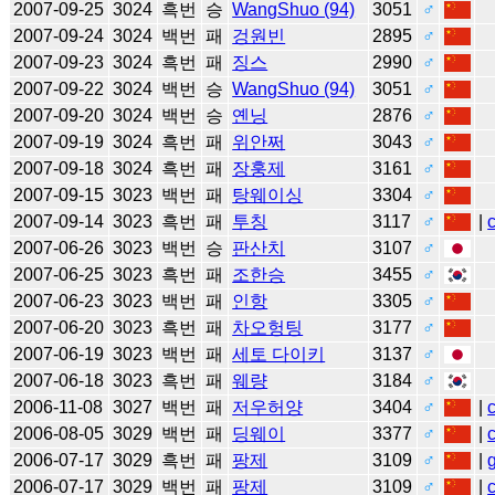
2007-09-25
3024
흑번
승
WangShuo (94)
3051
♂
2007-09-24
3024
백번
패
겅원빈
2895
♂
2007-09-23
3024
흑번
패
징스
2990
♂
2007-09-22
3024
백번
승
WangShuo (94)
3051
♂
2007-09-20
3024
백번
승
옌닝
2876
♂
2007-09-19
3024
흑번
패
위안쩌
3043
♂
2007-09-18
3024
흑번
패
장훙제
3161
♂
2007-09-15
3023
백번
패
탕웨이싱
3304
♂
2007-09-14
3023
흑번
패
투칭
3117
♂
|
2007-06-26
3023
백번
승
판산치
3107
♂
2007-06-25
3023
흑번
패
조한승
3455
♂
2007-06-23
3023
백번
패
인항
3305
♂
2007-06-20
3023
흑번
패
차오헝팅
3177
♂
2007-06-19
3023
백번
패
세토 다이키
3137
♂
2007-06-18
3023
흑번
패
웨량
3184
♂
2006-11-08
3027
백번
패
저우허양
3404
♂
|
2006-08-05
3029
백번
패
딩웨이
3377
♂
|
2006-07-17
3029
흑번
패
팡제
3109
♂
|
2006-07-17
3029
백번
패
팡제
3109
♂
|