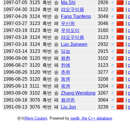
1997-07-05
3125
흑번
승
Ma Shi
2926
♂
|
1997-04-30
3124
흑번
패
랴오구이융
3122
♂
|
1997-04-26
3124
백번
승
Fang Tianfeng
3049
♂
|
1997-03-27
3123
흑번
패
우신위
3046
♂
|
1997-03-19
3123
흑번
패
우자오이
3160
♂
|
1997-03-18
3124
백번
승
랴오구이융
3123
♂
|
1997-03-16
3124
흑번
승
Luo Jianwen
2932
♂
|
1997-03-14
3123
백번
승
딩보
2915
♂
|
1996-09-06
3120
백번
패
왕췬
3102
♂
|
1996-08-27
3120
흑번
패
한예
3123
♂
|
1996-08-26
3120
백번
승
추쥔
3277
♂
|
1996-08-25
3120
흑번
승
둥옌
3208
♂
|
1995-09-13
3111
백번
패
둥옌
3204
♂
|
1993-09-09
3102
흑번
승
Zhang Wendong
3267
♂
|
1991-09-18
3076
흑번
패
왕관쥔
3064
♂
|
1991-09-13
3076
백번
패
Liu Jun
3239
♂
|
문의
Rémi Coulom
. Powered by
joedb, the C++ database
.