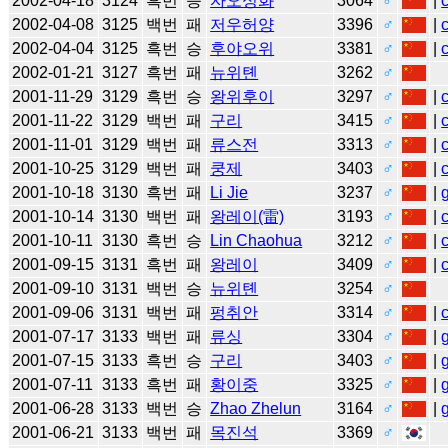
2002-04-18
3124
흑번
승
자오싱화
3064
♂
|
2002-04-08
3125
백번
패
저우허양
3396
♂
|
2002-04-04
3125
흑번
승
후야오위
3381
♂
|
2002-01-21
3127
흑번
패
뉴위톈
3262
♂
2001-11-29
3129
흑번
승
왕위후이
3297
♂
|
2001-11-22
3129
백번
패
구리
3415
♂
|
2001-11-01
3129
백번
패
류스전
3313
♂
|
2001-10-25
3129
백번
패
쿵제
3403
♂
|
2001-10-18
3130
흑번
패
Li Jie
3237
♂
|
2001-10-14
3130
백번
패
왕레이(雷)
3193
♂
|
2001-10-11
3130
흑번
승
Lin Chaohua
3212
♂
|
2001-09-15
3131
흑번
패
왕레이
3409
♂
|
2001-09-10
3131
백번
승
뉴위톈
3254
♂
2001-09-06
3131
백번
패
펑취안
3314
♂
|
2001-07-17
3133
백번
패
류싱
3304
♂
|
2001-07-15
3133
흑번
승
구리
3403
♂
|
2001-07-11
3133
흑번
패
황이중
3325
♂
|
2001-06-28
3133
백번
승
Zhao Zhelun
3164
♂
|
2001-06-21
3133
백번
패
목진석
3369
♂