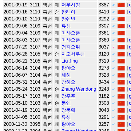
2001-09-19
3111
백번
패
저우허양
3387
♂
|
2001-09-16
3110
흑번
승
왕레이
3410
♂
|
2001-09-10
3110
백번
패
장쉐빈
3292
♂
2001-09-06
3109
흑번
패
류싱
3307
♂
|
2001-09-04
3109
백번
패
마샤오춘
3361
♂
2001-08-03
3107
백번
패
마샤오춘
3360
♂
|
2001-07-29
3107
백번
패
멍자오위
3037
♀
|
2001-06-28
3105
백번
승
자오서우쉰
3120
♂
|
2001-06-21
3105
흑번
패
Liu Jing
3319
♂
2001-06-14
3104
백번
패
왕야오
3278
♂
|
2001-06-07
3104
흑번
패
셰허
3328
♂
|
2001-05-31
3104
흑번
패
창하오
3434
♂
|
2001-05-24
3103
흑번
승
Zhang Wendong
3248
♂
|
2001-05-17
3103
백번
패
장주주
3182
♂
|
2001-05-10
3103
흑번
승
둥옌
3308
♂
|
2001-04-19
3101
백번
패
장둥웨
3043
♂
|
2001-04-05
3100
흑번
패
류싱
3291
♂
|
2000-11-30
3095
흑번
패
왕야오
3257
♂
|