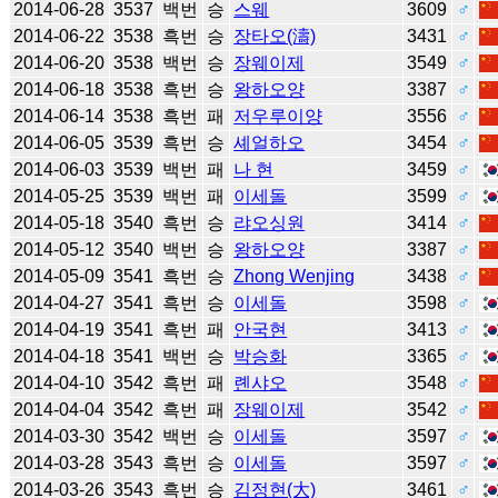
2014-06-28
3537
백번
승
스웨
3609
♂
2014-06-22
3538
흑번
승
장타오(濤)
3431
♂
2014-06-20
3538
백번
승
장웨이제
3549
♂
2014-06-18
3538
흑번
승
왕하오양
3387
♂
2014-06-14
3538
흑번
패
저우루이양
3556
♂
2014-06-05
3539
흑번
승
셰얼하오
3454
♂
2014-06-03
3539
백번
패
나 현
3459
♂
2014-05-25
3539
백번
패
이세돌
3599
♂
2014-05-18
3540
흑번
승
랴오싱원
3414
♂
2014-05-12
3540
백번
승
왕하오양
3387
♂
2014-05-09
3541
흑번
승
Zhong Wenjing
3438
♂
2014-04-27
3541
흑번
승
이세돌
3598
♂
2014-04-19
3541
흑번
패
안국현
3413
♂
2014-04-18
3541
백번
승
박승화
3365
♂
2014-04-10
3542
흑번
패
롄샤오
3548
♂
2014-04-04
3542
흑번
패
장웨이제
3542
♂
2014-03-30
3542
백번
승
이세돌
3597
♂
2014-03-28
3543
흑번
승
이세돌
3597
♂
2014-03-26
3543
흑번
승
김정현(大)
3461
♂