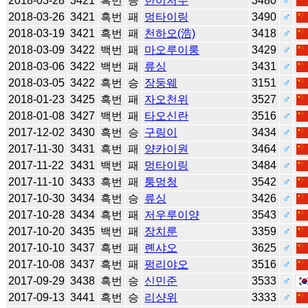
2018-03-28
3421
흑번
승
한이저우
3480
♂
2018-03-26
3421
흑번
패
멍타이링
3490
♂
2018-03-19
3421
흑번
패
천하오(浩)
3418
♂
2018-03-09
3422
백번
패
마오루이룽
3429
♂
2018-03-06
3422
백번
패
류싱
3431
♂
2018-03-05
3422
흑번
승
장둥웨
3151
♂
2018-01-23
3425
흑번
패
자오천위
3527
♂
2018-01-08
3427
백번
패
타오신란
3516
♂
2017-12-02
3430
흑번
승
구링이
3434
♂
2017-11-30
3431
흑번
패
양카이원
3464
♂
2017-11-22
3431
백번
패
멍타이링
3484
♂
2017-11-10
3433
흑번
패
퉁멍청
3542
♂
2017-10-30
3434
흑번
승
류싱
3426
♂
2017-10-28
3434
흑번
패
저우루이양
3543
♂
2017-10-20
3435
백번
패
장치룬
3359
♂
2017-10-10
3437
흑번
패
롄샤오
3625
♂
2017-10-08
3437
흑번
패
펑리야오
3516
♂
2017-09-29
3438
흑번
승
신민준
3533
♂
2017-09-13
3441
흑번
승
리샹위
3333
♂