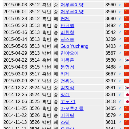
2015-06-03
3512
흑번
승
저우루이양
3560
♂
2015-06-01
3512
백번
승
저우루이양
3560
♂
2015-05-28
3512
흑번
패
커제
3680
♂
2015-05-20
3513
흑번
승
판윈뤄
3492
♂
2015-05-16
3513
흑번
승
리친청
3542
♂
2015-05-14
3513
흑번
승
딩스슝
3309
♂
2015-05-06
3513
백번
패
Guo Yuzheng
3403
♂
2015-04-29
3513
백번
패
천야오예
3567
♂
2015-04-22
3514
흑번
패
이동훈
3530
♂
2015-04-03
3515
백번
패
퉁멍청
3488
♂
2015-03-09
3517
흑번
패
커제
3667
♂
2015-03-09
3517
백번
승
천위눙
3297
♂
2014-12-27
3524
백번
승
김지석
3581
♂
2014-12-25
3524
백번
승
장쉬
3331
♂
2014-12-06
3525
흑번
승
고노 린
3418
♂
2014-11-25
3526
흑번
승
마오루이룽
3405
♂
2014-11-22
3526
흑번
승
미위팅
3579
♂
2014-11-13
3526
백번
패
스웨
3601
♂