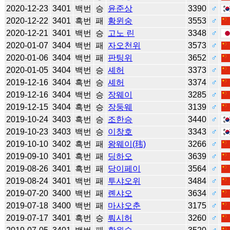
2020-12-23
3401
백번
승
윤준상
3390
♂
2020-12-22
3401
흑번
패
황윈숭
3553
♂
2020-12-21
3401
백번
승
고노 린
3348
♂
2020-01-07
3404
백번
패
자오천위
3573
♂
2020-01-06
3404
백번
패
판팅위
3652
♂
2020-01-05
3404
백번
승
셰허
3373
♂
2019-12-16
3404
흑번
승
셰허
3374
♂
2019-12-16
3404
백번
승
장웨이
3285
♂
2019-12-15
3404
흑번
승
장둥웨
3139
♂
2019-10-24
3403
흑번
승
조한승
3440
♂
2019-10-23
3403
백번
승
이창호
3343
♂
2019-10-10
3402
흑번
패
왕웨이(玮)
3266
♂
2019-09-10
3401
흑번
패
딩하오
3639
♂
2019-08-26
3401
흑번
패
당이페이
3564
♂
2019-08-24
3401
백번
패
투샤오위
3484
♂
2019-07-20
3400
백번
패
롄샤오
3634
♂
2019-07-18
3400
백번
패
마샤오춘
3175
♂
2019-07-17
3401
흑번
승
뤄시허
3260
♂