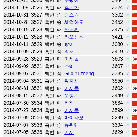
2014-11-11
3526
백번
패
우광야
3444
♂
2014-11-09
3526
흑번
패
후위한
3324
♂
2014-10-31
3527
백번
승
딩스슝
3302
♂
2014-10-28
3527
흑번
승
셰얼하오
3452
♂
2014-10-19
3528
백번
패
판윈뤄
3475
♂
2014-10-12
3528
백번
승
랴오싱원
3421
♂
2014-10-11
3529
백번
승
탕이
3080
♀
2014-10-09
3529
흑번
승
리저
3419
♂
2014-09-28
3529
흑번
패
이세돌
3603
♂
2014-09-09
3531
흑번
패
스웨
3607
♂
2014-09-07
3531
백번
승
Guo Yuzheng
3385
♂
2014-09-04
3531
흑번
승
퉈자시
3556
♂
2014-08-31
3531
백번
패
이세돌
3602
♂
2014-08-15
3532
흑번
패
쑨텅위
3449
♂
2014-07-30
3534
백번
패
커제
3634
♂
2014-07-27
3534
흑번
패
이세돌
3599
♂
2014-07-09
3536
백번
승
마이차오
3299
♂
2014-07-07
3536
흑번
승
뉴위톈
3394
♂
2014-07-05
3536
흑번
패
커제
3629
♂