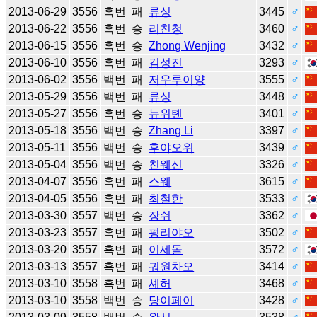
2013-06-29
3556
흑번
패
류싱
3445
♂
2013-06-22
3556
흑번
승
리친청
3460
♂
2013-06-15
3556
흑번
승
Zhong Wenjing
3432
♂
2013-06-10
3556
흑번
패
김성진
3293
♂
2013-06-02
3556
백번
패
저우루이양
3555
♂
2013-05-29
3556
백번
패
류싱
3448
♂
2013-05-27
3556
흑번
승
뉴위톈
3401
♂
2013-05-18
3556
백번
승
Zhang Li
3397
♂
2013-05-11
3556
백번
승
후야오위
3439
♂
2013-05-04
3556
백번
승
친웨신
3326
♂
2013-04-07
3556
흑번
패
스웨
3615
♂
2013-04-05
3556
흑번
패
최철한
3533
♂
2013-03-30
3557
백번
승
장쉬
3362
♂
2013-03-23
3557
흑번
패
펑리야오
3502
♂
2013-03-20
3557
흑번
패
이세돌
3572
♂
2013-03-13
3557
흑번
패
궈원차오
3414
♂
2013-03-10
3558
흑번
패
셰허
3468
♂
2013-03-10
3558
백번
승
당이페이
3428
♂