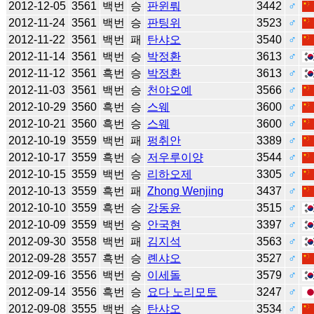
2012-12-05
3561
백번
승
판윈뤄
3442
♂
2012-11-24
3561
백번
승
판팅위
3523
♂
2012-11-22
3561
백번
패
탄샤오
3540
♂
2012-11-14
3561
백번
승
박정환
3613
♂
2012-11-12
3561
흑번
승
박정환
3613
♂
2012-11-03
3561
백번
승
천야오예
3566
♂
2012-10-29
3560
흑번
승
스웨
3600
♂
2012-10-21
3560
흑번
승
스웨
3600
♂
2012-10-19
3559
백번
패
펑취안
3389
♂
2012-10-17
3559
흑번
승
저우루이양
3544
♂
2012-10-15
3559
백번
승
리하오제
3305
♂
2012-10-13
3559
흑번
패
Zhong Wenjing
3437
♂
2012-10-10
3559
흑번
승
강동윤
3515
♂
2012-10-09
3559
백번
승
안국현
3397
♂
2012-09-30
3558
백번
패
김지석
3563
♂
2012-09-28
3557
흑번
승
롄샤오
3527
♂
2012-09-16
3556
백번
승
이세돌
3579
♂
2012-09-14
3556
흑번
승
요다 노리모토
3247
♂
2012-09-08
3555
백번
승
탄샤오
3534
♂