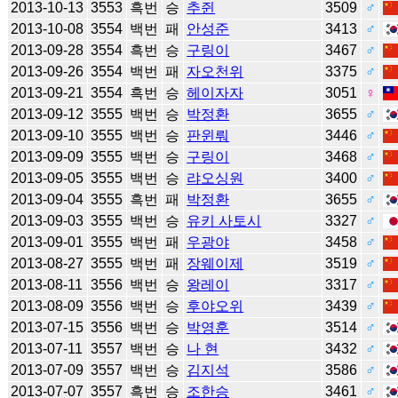
2013-10-13
3553
흑번
승
추쥔
3509
♂
2013-10-08
3554
백번
패
안성준
3413
♂
2013-09-28
3554
흑번
승
구링이
3467
♂
2013-09-26
3554
백번
패
자오천위
3375
♂
2013-09-21
3554
흑번
승
헤이자자
3051
♀
2013-09-12
3555
백번
승
박정환
3655
♂
2013-09-10
3555
백번
승
판윈뤄
3446
♂
2013-09-09
3555
백번
승
구링이
3468
♂
2013-09-05
3555
백번
승
랴오싱원
3400
♂
2013-09-04
3555
흑번
패
박정환
3655
♂
2013-09-03
3555
백번
승
유키 사토시
3327
♂
2013-09-01
3555
백번
패
우광야
3458
♂
2013-08-27
3555
백번
패
장웨이제
3519
♂
2013-08-11
3556
백번
승
왕레이
3317
♂
2013-08-09
3556
백번
승
후야오위
3439
♂
2013-07-15
3556
백번
승
박영훈
3514
♂
2013-07-11
3557
백번
승
나 현
3432
♂
2013-07-09
3557
백번
승
김지석
3586
♂
2013-07-07
3557
흑번
승
조한승
3461
♂