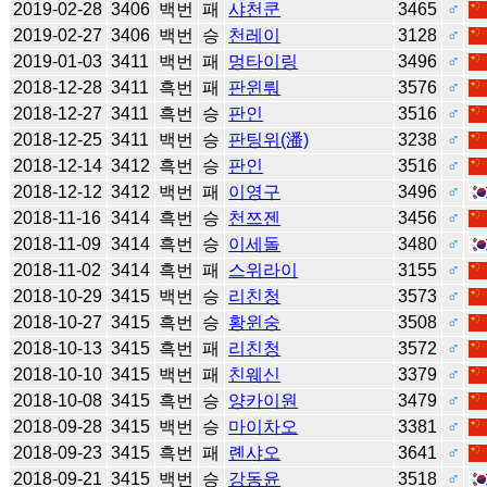
2019-02-28
3406
백번
패
샤천쿤
3465
♂
2019-02-27
3406
백번
승
천레이
3128
♂
2019-01-03
3411
백번
패
멍타이링
3496
♂
2018-12-28
3411
흑번
패
판윈뤄
3576
♂
2018-12-27
3411
흑번
승
판인
3516
♂
2018-12-25
3411
백번
승
판팅위(潘)
3238
♂
2018-12-14
3412
흑번
승
판인
3516
♂
2018-12-12
3412
백번
패
이영구
3496
♂
2018-11-16
3414
흑번
승
천쯔젠
3456
♂
2018-11-09
3414
흑번
승
이세돌
3480
♂
2018-11-02
3414
흑번
패
스위라이
3155
♂
2018-10-29
3415
백번
승
리친청
3573
♂
2018-10-27
3415
흑번
승
황윈숭
3508
♂
2018-10-13
3415
흑번
패
리친청
3572
♂
2018-10-10
3415
백번
패
친웨신
3379
♂
2018-10-08
3415
흑번
승
양카이원
3479
♂
2018-09-28
3415
백번
승
마이차오
3381
♂
2018-09-23
3415
흑번
패
롄샤오
3641
♂
2018-09-21
3415
백번
승
강동윤
3518
♂