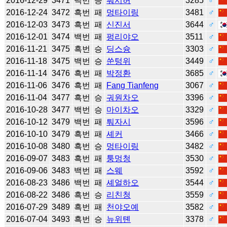
2016-12-29
3471
백번
승
뤄시허
3285
♂
2016-12-24
3472
흑번
패
멍타이링
3481
♂
2016-12-03
3473
흑번
패
신진서
3644
♂
2016-12-01
3474
백번
패
펑리야오
3511
♂
2016-11-21
3475
흑번
승
딩스슝
3303
♂
2016-11-18
3475
백번
승
쑨텅위
3449
♂
2016-11-14
3476
흑번
패
박정환
3685
♂
2016-11-06
3476
흑번
패
Fang Tianfeng
3067
♂
2016-11-04
3477
흑번
승
궈원차오
3396
♂
2016-10-28
3477
백번
승
마이차오
3329
♂
2016-10-12
3479
백번
패
퉈자시
3596
♂
2016-10-10
3479
흑번
패
셰커
3466
♂
2016-10-08
3480
흑번
승
멍타이링
3482
♂
2016-09-07
3483
흑번
패
퉁멍청
3530
♂
2016-09-06
3483
백번
패
스웨
3592
♂
2016-08-23
3486
백번
패
셰얼하오
3544
♂
2016-08-22
3486
흑번
승
리친청
3559
♂
2016-07-29
3489
흑번
패
천야오예
3582
♂
2016-07-04
3493
흑번
승
뉴위톈
3378
♂