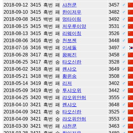
2018-09-12
3415
흑번
패
샤천쿤
3457
♂
2018-09-10
3415
흑번
패
한이저우
3482
♂
2018-09-08
3415
백번
패
멍타이링
3492
♂
2018-08-15
3415
백번
패
저우루이양
3531
♂
2018-08-13
3415
흑번
패
리웨이칭
3526
♂
2018-08-06
3416
흑번
승
천쯔젠
3448
♂
2018-07-16
3416
백번
패
이세돌
3497
♂
2018-06-28
3417
흑번
패
왕쩌진
3458
♂
2018-06-25
3417
흑번
승
타오신란
3528
♂
2018-06-02
3418
흑번
패
롄샤오
3649
♂
2018-05-21
3418
백번
패
황윈숭
3508
♂
2018-05-14
3419
흑번
패
리저
3402
♂
2018-05-09
3419
흑번
승
투샤오위
3442
♂
2018-04-25
3420
백번
패
랴오위안허
3555
♂
2018-04-10
3421
흑번
패
롄샤오
3648
♂
2018-04-09
3421
흑번
승
타오신란
3525
♂
2018-04-09
3421
흑번
승
랴오위안허
3553
♂
2018-03-30
3421
백번
패
샤천쿤
3463
♂