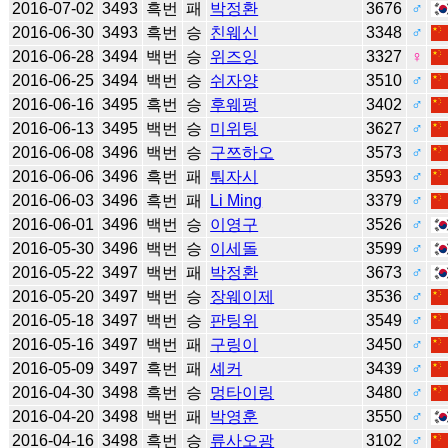
2016-07-02
3493
흑번
패
박정환
3676
♂
2016-06-30
3493
흑번
승
친웨신
3348
♂
2016-06-28
3494
백번
승
위즈잉
3327
♀
2016-06-25
3494
백번
승
쉬자양
3510
♂
2016-06-16
3495
흑번
승
후웨펑
3402
♂
2016-06-13
3495
백번
승
미위팅
3627
♂
2016-06-08
3496
백번
승
구쯔하오
3573
♂
2016-06-06
3496
흑번
패
퉈자시
3593
♂
2016-06-03
3496
흑번
패
Li Ming
3379
♂
2016-06-01
3496
백번
승
이영구
3526
♂
2016-05-30
3496
백번
승
이세돌
3599
♂
2016-05-22
3497
백번
패
박정환
3673
♂
2016-05-20
3497
백번
승
장웨이제
3536
♂
2016-05-18
3497
백번
승
판팅위
3549
♂
2016-05-16
3497
백번
패
구링이
3450
♂
2016-05-09
3497
흑번
패
셰커
3439
♂
2016-04-30
3498
흑번
승
멍타이링
3480
♂
2016-04-20
3498
백번
패
박영훈
3550
♂
2016-04-16
3498
흑번
승
류사오광
3102
♂