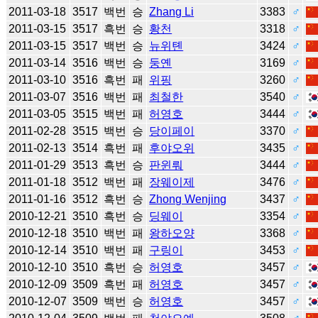
2011-03-18
3517
백번
승
Zhang Li
3383
♂
2011-03-15
3517
흑번
승
황천
3318
♂
2011-03-15
3517
백번
승
뉴위톈
3424
♂
2011-03-14
3516
백번
승
둥옌
3169
♂
2011-03-10
3516
흑번
패
위핑
3260
♂
2011-03-07
3516
백번
패
최철한
3540
♂
2011-03-05
3515
백번
패
허영호
3444
♂
2011-02-28
3515
백번
승
당이페이
3370
♂
2011-02-13
3514
흑번
패
후야오위
3435
♂
2011-01-29
3513
흑번
승
판윈뤄
3444
♂
2011-01-18
3512
백번
패
장웨이제
3476
♂
2011-01-16
3512
흑번
승
Zhong Wenjing
3437
♂
2010-12-21
3510
흑번
승
딩웨이
3354
♂
2010-12-18
3510
백번
패
왕하오양
3368
♂
2010-12-14
3510
백번
패
구링이
3453
♂
2010-12-10
3510
흑번
승
허영호
3457
♂
2010-12-09
3509
흑번
패
허영호
3457
♂
2010-12-07
3509
백번
승
허영호
3457
♂