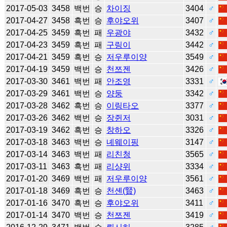
2017-05-03
3458
백번
승
차이징
3404
♂
2017-04-27
3458
흑번
승
후야오위
3407
♂
2017-04-25
3459
흑번
패
우광야
3432
♂
2017-04-23
3459
흑번
패
구링이
3442
♂
2017-04-21
3459
흑번
승
저우루이양
3549
♂
2017-04-19
3459
백번
승
천쯔젠
3426
♂
2017-03-30
3461
백번
패
안조영
3331
♂
2017-03-29
3461
백번
승
양둥
3342
♂
2017-03-28
3462
흑번
승
이링타오
3377
♂
2017-03-26
3462
백번
승
장쥔저
3031
♂
2017-03-19
3462
흑번
승
창하오
3326
♂
2017-03-18
3463
백번
승
녜웨이핑
3147
♂
2017-03-14
3463
백번
패
리친청
3565
♂
2017-03-11
3463
흑번
패
리샹위
3334
♂
2017-01-20
3469
백번
패
저우루이양
3561
♂
2017-01-18
3469
흑번
승
천셴(賢)
3463
♂
2017-01-16
3470
흑번
승
후야오위
3411
♂
2017-01-14
3470
백번
승
천쯔젠
3419
♂