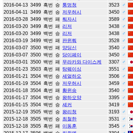
2016-04-13
3499
흑번
승
퉁멍청
3523
♂
2016-04-11
3499
흑번
승
저우허시
3450
♂
2016-03-28
3499
백번
패
퉈자시
3589
♂
2016-03-20
3499
흑번
패
리저
3438
♂
2016-03-20
3499
백번
승
리저
3438
♂
2016-03-19
3499
백번
패
판윈뤄
3528
♂
2016-03-07
3500
백번
패
양딩신
3540
♂
2016-03-07
3500
백번
승
당이페이
3450
♂
2016-03-01
3500
백번
패
무라카와 다이스케
3307
♂
2016-01-23
3503
흑번
패
탕웨이싱
3551
♂
2016-01-21
3504
백번
승
셰얼하오
3506
♂
2016-01-19
3504
흑번
승
저우허시
3459
♂
2016-01-18
3504
흑번
패
황윈숭
3540
♂
2016-01-17
3504
백번
승
왕하오양
3395
♂
2016-01-15
3504
백번
승
셰커
3419
♂
2015-12-19
3505
백번
승
왕리청
3193
♂
2015-12-18
3505
백번
승
최철한
3531
♂
2015-12-18
3505
흑번
패
이동훈
3545
♂