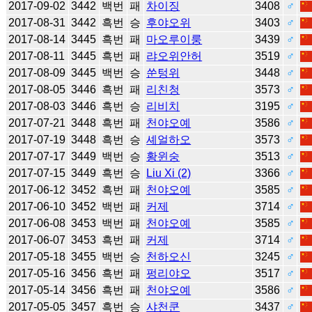
2017-09-02
3442
백번
패
차이징
3408
♂
2017-08-31
3442
흑번
승
후야오위
3403
♂
2017-08-14
3445
흑번
패
마오루이룽
3439
♂
2017-08-11
3445
흑번
패
랴오위안허
3519
♂
2017-08-09
3445
백번
승
쑨텅위
3448
♂
2017-08-05
3446
흑번
패
리친청
3573
♂
2017-08-03
3446
흑번
승
리비치
3195
♂
2017-07-21
3448
흑번
패
천야오예
3586
♂
2017-07-19
3448
흑번
승
셰얼하오
3573
♂
2017-07-17
3449
백번
승
황윈숭
3513
♂
2017-07-15
3449
흑번
승
Liu Xi (2)
3366
♂
2017-06-12
3452
흑번
패
천야오예
3585
♂
2017-06-10
3452
백번
패
커제
3714
♂
2017-06-08
3453
백번
패
천야오예
3585
♂
2017-06-07
3453
흑번
패
커제
3714
♂
2017-05-18
3455
백번
승
천하오신
3245
♂
2017-05-16
3456
흑번
패
펑리야오
3517
♂
2017-05-14
3456
흑번
패
천야오예
3586
♂
2017-05-05
3457
흑번
승
샤천쿤
3437
♂