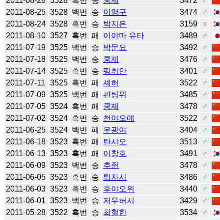
2011-08-28
3528
흑번
승
쿵제
3472
♂
2011-08-25
3528
백번
승
이영구
3474
♂
2011-08-24
3528
흑번
승
박지은
3159
♀
2011-08-10
3527
흑번
패
이야마 유타
3489
♂
2011-07-19
3525
백번
승
박문요
3492
♂
2011-07-18
3525
백번
승
쿵제
3476
♂
2011-07-14
3525
흑번
승
펑취안
3401
♂
2011-07-11
3525
흑번
패
셰허
3522
♂
2011-07-09
3525
백번
패
판팅위
3485
♂
2011-07-05
3524
흑번
패
쿵제
3478
♂
2011-07-02
3524
흑번
승
천야오예
3522
♂
2011-06-25
3524
백번
패
우광야
3404
♂
2011-06-18
3523
흑번
패
탄샤오
3513
♂
2011-06-13
3523
흑번
패
이창호
3491
♂
2011-06-09
3523
백번
승
추쥔
3478
♂
2011-06-05
3523
흑번
승
퉈자시
3486
♂
2011-06-03
3523
흑번
승
후야오위
3440
♂
2011-06-01
3523
백번
승
저우허시
3429
♂
2011-05-28
3522
흑번
승
최철한
3534
♂