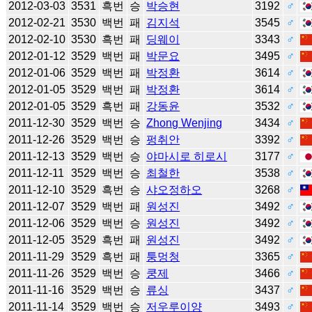
2012-03-03
3531
흑번
승
박승현
3192
♂
2012-02-21
3530
백번
패
김지석
3545
♂
2012-02-10
3530
흑번
패
딩웨이
3343
♂
2012-01-12
3529
백번
패
박문요
3495
♂
2012-01-06
3529
백번
패
박정환
3614
♂
2012-01-05
3529
백번
패
박정환
3614
♂
2012-01-05
3529
흑번
패
강동윤
3532
♂
2011-12-30
3529
백번
승
Zhong Wenjing
3434
♂
2011-12-26
3529
백번
승
펑취안
3392
♂
2011-12-13
3529
백번
승
야마시로 히로시
3177
♂
2011-12-11
3529
백번
승
최철한
3538
♂
2011-12-10
3529
흑번
승
샤오정하오
3268
♂
2011-12-07
3529
백번
패
원성진
3492
♂
2011-12-06
3529
백번
승
원성진
3492
♂
2011-12-05
3529
흑번
패
원성진
3492
♂
2011-11-29
3529
흑번
패
퉁멍청
3365
♂
2011-11-26
3529
백번
승
쿵제
3466
♂
2011-11-16
3529
백번
승
류싱
3437
♂
2011-11-14
3529
백번
승
저우루이양
3493
♂