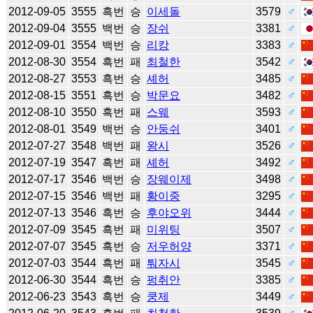
2012-09-05
3555
흑번
승
이세돌
3579
♂
2012-09-04
3555
백번
승
장쉬
3381
♂
2012-09-01
3554
백번
승
리캉
3383
♂
2012-08-30
3554
흑번
패
최철한
3542
♂
2012-08-27
3553
흑번
승
셰허
3485
♂
2012-08-15
3551
흑번
승
박문요
3482
♂
2012-08-10
3550
흑번
패
스웨
3593
♂
2012-08-01
3549
백번
승
안둥쉬
3401
♂
2012-07-27
3548
백번
패
왕시
3526
♂
2012-07-19
3547
흑번
패
셰허
3492
♂
2012-07-17
3546
백번
승
장웨이제
3498
♂
2012-07-15
3546
백번
패
황이중
3295
♂
2012-07-13
3546
흑번
승
후야오위
3444
♂
2012-07-09
3545
흑번
패
미위팅
3507
♂
2012-07-07
3545
흑번
승
저우허양
3371
♂
2012-07-03
3544
흑번
패
퉈자시
3545
♂
2012-06-30
3544
흑번
승
펑취안
3385
♂
2012-06-23
3543
흑번
승
쿵제
3449
♂