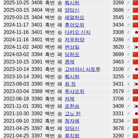
2025-10-25
3406
흑번
승
뤄시허
3269
♂
2025-03-15
3404
백번
패
양딩신
3686
♂
2025-03-15
3404
백번
승
셰얼하오
3545
♂
2024-11-17
3401
흑번
패
후야오위
3434
♂
2024-11-16
3401
백번
승
다카오 신지
3308
♂
2024-11-16
3401
백번
승
저우허양
3286
♂
2024-11-02
3400
백번
패
변상일
3620
♂
2024-03-02
3394
흑번
패
딩하오
3699
♂
2023-10-15
3391
백번
패
쿵제
3463
♂
2023-10-14
3391
흑번
승
고바야시 사토루
3106
♂
2023-10-14
3391
백번
승
뤄시허
3255
♂
2023-08-03
3390
백번
패
최 정
3431
♀
2023-03-04
3389
백번
패
투샤오위
3579
♂
2022-06-18
3390
흑번
패
커제
3706
♂
2021-11-01
3391
백번
패
조한승
3409
♂
2021-10-30
3392
백번
승
고노 린
3331
♂
2021-09-10
3392
흑번
패
청자예
3234
♂
2021-04-25
3397
흑번
패
양딩신
3678
♂
2021-04-25
3397
백번
승
류치펑
3290
♂