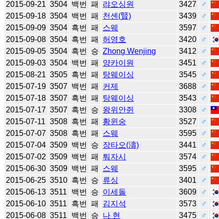
2015-09-21
3504
백번
패
랴오싱원
3427
♂
2015-09-18
3504
백번
패
천셴(賢)
3439
♂
2015-09-09
3504
흑번
패
스웨
3597
♂
2015-09-08
3504
흑번
패
허영호
3420
♂
2015-09-05
3504
흑번
승
Zhong Wenjing
3412
♂
2015-09-03
3504
백번
패
양카이원
3451
♂
2015-08-21
3505
흑번
패
탕웨이싱
3545
♂
2015-07-19
3507
백번
패
커제
3688
♂
2015-07-18
3507
흑번
패
탕웨이싱
3543
♂
2015-07-17
3507
흑번
승
왕위안쥔
3308
♂
2015-07-11
3508
흑번
패
황윈숭
3527
♂
2015-07-07
3508
흑번
패
스웨
3595
♂
2015-07-04
3509
백번
승
장타오(濤)
3441
♂
2015-07-02
3509
백번
패
퉈자시
3574
♂
2015-06-30
3509
백번
패
스웨
3595
♂
2015-06-25
3510
흑번
승
류싱
3401
♂
2015-06-13
3511
백번
승
이세돌
3609
♂
2015-06-10
3511
흑번
패
김지석
3573
♂
2015-06-08
3511
백번
승
나 현
3475
♂