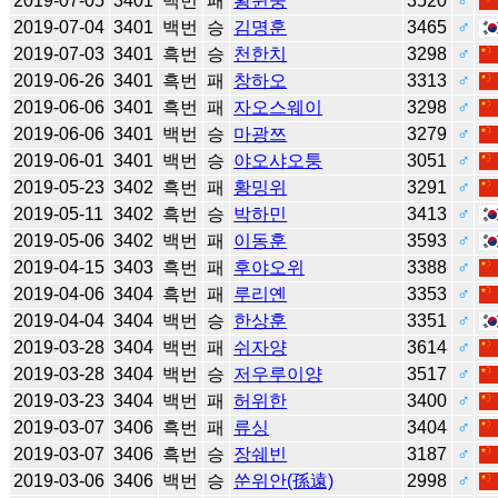
2019-07-05
3401
백번
패
황윈숭
3520
♂
2019-07-04
3401
백번
승
김명훈
3465
♂
2019-07-03
3401
흑번
승
천한치
3298
♂
2019-06-26
3401
흑번
패
창하오
3313
♂
2019-06-06
3401
흑번
패
자오스웨이
3298
♂
2019-06-06
3401
백번
승
마광쯔
3279
♂
2019-06-01
3401
백번
승
야오샤오퉁
3051
♂
2019-05-23
3402
흑번
패
황밍위
3291
♂
2019-05-11
3402
흑번
승
박하민
3413
♂
2019-05-06
3402
백번
패
이동훈
3593
♂
2019-04-15
3403
흑번
패
후야오위
3388
♂
2019-04-06
3404
흑번
패
루리옌
3353
♂
2019-04-04
3404
백번
승
한상훈
3351
♂
2019-03-28
3404
백번
패
쉬자양
3614
♂
2019-03-28
3404
백번
승
저우루이양
3517
♂
2019-03-23
3404
백번
패
허위한
3400
♂
2019-03-07
3406
흑번
패
류싱
3404
♂
2019-03-07
3406
흑번
승
장쉐빈
3187
♂
2019-03-06
3406
백번
승
쑨위안(孫遠)
2998
♂