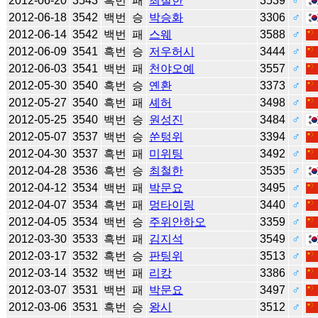
2012-06-20
3543
흑번
패
최철한
3539
♂
2012-06-18
3542
백번
승
박승화
3306
♂
2012-06-14
3542
백번
패
스웨
3588
♂
2012-06-09
3541
흑번
승
저우허시
3444
♂
2012-06-03
3541
백번
패
천야오예
3557
♂
2012-05-30
3540
흑번
승
옌환
3373
♂
2012-05-27
3540
흑번
패
셰허
3498
♂
2012-05-25
3540
백번
승
원성진
3484
♂
2012-05-07
3537
백번
승
쑨텅위
3394
♂
2012-04-30
3537
흑번
패
미위팅
3492
♂
2012-04-28
3536
흑번
승
최철한
3535
♂
2012-04-12
3534
백번
패
박문요
3495
♂
2012-04-07
3534
흑번
패
멍타이링
3440
♂
2012-04-05
3534
백번
승
주위안하오
3359
♂
2012-03-30
3533
흑번
패
김지석
3549
♂
2012-03-17
3532
흑번
승
판팅위
3513
♂
2012-03-14
3532
백번
패
리캉
3386
♂
2012-03-07
3531
백번
패
박문요
3497
♂
2012-03-06
3531
흑번
승
왕시
3512
♂