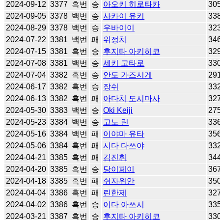
2024-09-12
3377
흑번
승
아오키 히로타카
30
2024-09-05
3378
백번
승
사카이 유키
33
2024-08-29
3378
백번
승
우바이이
32
2024-07-22
3381
백번
패
위정치
34
2024-07-15
3381
흑번
승
후지타 아키히코
32
2024-07-08
3381
백번
승
세키 고타로
33
2024-07-04
3382
흑번
승
안도 가즈시게
29
2024-06-17
3382
흑번
승
장쉬
33
2024-06-13
3382
흑번
패
아다치 도시마사
32
2024-05-30
3383
백번
승
Oki Keiji
27
2024-05-23
3384
백번
승
고노 린
33
2024-05-16
3384
백번
패
이야마 유타
35
2024-05-06
3384
흑번
패
시다 다쓰야
33
2024-04-21
3385
흑번
패
김진휘
34
2024-04-20
3385
흑번
승
당이페이
36
2024-04-18
3385
흑번
패
쉬자위안
35
2024-04-04
3386
흑번
패
린한제
32
2024-04-02
3386
흑번
승
이다 아쓰시
33
2024-03-21
3387
흑번
승
후지타 아키히코
33