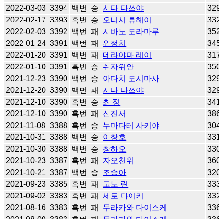
2022-03-03
3394
백번
승
시다 다쓰야
32
2022-02-17
3393
흑번
승
오니시 류헤이
33
2022-02-03
3392
백번
패
시바노 도라마루
35
2022-01-24
3391
백번
패
위정치
34
2022-01-20
3391
백번
패
데라야마 레이
31
2022-01-10
3391
흑번
승
쉬자위안
35
2021-12-23
3390
백번
승
아다치 도시마사
32
2021-12-20
3390
백번
패
시다 다쓰야
32
2021-12-10
3390
흑번
승
최 정
34
2021-12-10
3390
흑번
패
신진서
38
2021-11-08
3388
흑번
승
누마다테 사키야
30
2021-10-31
3388
백번
승
이창호
33
2021-10-30
3388
백번
승
창하오
33
2021-10-23
3387
흑번
패
자오천위
36
2021-10-21
3387
백번
승
조승아
32
2021-09-23
3385
흑번
패
고노 린
33
2021-09-02
3383
흑번
패
세토 다이키
33
2021-08-16
3383
흑번
패
무라카와 다이스케
33