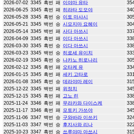
2026-07-02
3345
흑번
패
이야마 유타
35
2026-06-25
3345
흑번
패
히라타 도모야
34
2026-05-28
3345
흑번
승
이토 마사시
30
2026-05-21
3345
백번
승
시모지마 요헤이
30
2026-05-14
3345
백번
패
사다 아쓰시
33
2026-04-09
3345
흑번
패
이다 아쓰시
33
2026-03-30
3345
흑번
승
이다 아쓰시
33
2026-03-23
3345
백번
승
히로세 유이치
33
2026-02-19
3345
흑번
승
나카노 히로나리
30
2026-02-12
3345
흑번
패
오타케 유
33
2026-01-15
3345
흑번
패
세키 고타로
33
2026-01-08
3345
흑번
승
데라야마 레이
31
2025-12-22
3345
백번
패
위정치
34
2025-12-15
3345
흑번
패
고노 린
33
2025-11-24
3346
흑번
패
무라카와 다이스케
33
2025-11-17
3346
흑번
패
모토키 가쓰야
34
2025-11-06
3347
백번
승
구와바라 이쓰키
32
2025-11-03
3347
백번
승
후지사와 리나
32
2025-10-23
3347
흑번
승
쓰루야마 아쓰시
31