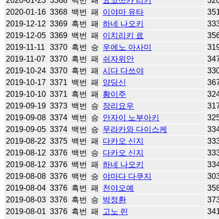
2020-01-23
3368
백번
패
요코쓰카 리키
32
2020-01-16
3368
백번
패
이야마 유타
35
2019-12-12
3369
흑번
패
하네 나오키
33
2019-12-05
3369
백번
패
이치리키 료
35
2019-11-11
3370
흑번
승
우에노 아사미
31
2019-11-07
3370
흑번
패
쉬자위안
34
2019-10-24
3370
흑번
패
시다 다쓰야
33
2019-10-17
3371
백번
패
양딩신
36
2019-10-10
3371
흑번
패
황이주
32
2019-09-19
3373
백번
승
장리요우
31
2019-09-08
3374
백번
승
안자이 노부아키
32
2019-09-05
3374
백번
승
무라카와 다이스케
33
2019-08-22
3375
백번
패
다카오 신지
33
2019-08-12
3376
백번
승
다카오 신지
33
2019-08-12
3376
백번
패
하네 나오키
33
2019-08-08
3376
백번
승
야마다 다쿠지
30
2019-08-04
3376
흑번
패
천야오예
35
2019-08-03
3376
흑번
승
박정환
37
2019-08-01
3376
흑번
패
고노 린
34