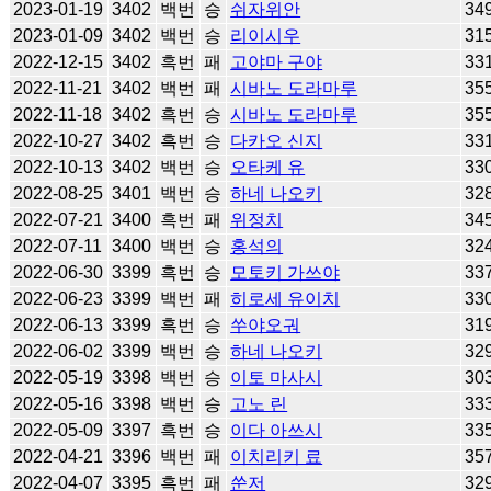
2023-01-19
3402
백번
승
쉬자위안
34
2023-01-09
3402
백번
승
리이시우
31
2022-12-15
3402
흑번
패
고야마 구야
33
2022-11-21
3402
백번
패
시바노 도라마루
35
2022-11-18
3402
흑번
승
시바노 도라마루
35
2022-10-27
3402
흑번
승
다카오 신지
33
2022-10-13
3402
백번
승
오타케 유
33
2022-08-25
3401
백번
승
하네 나오키
32
2022-07-21
3400
흑번
패
위정치
34
2022-07-11
3400
백번
승
홍석의
32
2022-06-30
3399
흑번
승
모토키 가쓰야
33
2022-06-23
3399
백번
패
히로세 유이치
33
2022-06-13
3399
흑번
승
쑤야오궈
31
2022-06-02
3399
백번
승
하네 나오키
32
2022-05-19
3398
백번
승
이토 마사시
30
2022-05-16
3398
백번
승
고노 린
33
2022-05-09
3397
흑번
승
이다 아쓰시
33
2022-04-21
3396
백번
패
이치리키 료
35
2022-04-07
3395
흑번
패
쑨저
32