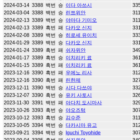
2024-03-14
3388
백번
승
이다 아쓰시
33
2024-03-04
3388
백번
승
린쯔위안
31
2024-02-13
3389
백번
승
야마다 기미오
31
2024-02-13
3389
흑번
패
다카오 신지
33
2024-02-08
3389
백번
승
히로세 유이치
33
2024-01-29
3389
백번
승
다카오 신지
33
2024-01-24
3389
흑번
패
쉬자위안
34
2024-01-17
3389
흑번
승
이치리키 료
36
2024-01-15
3389
흑번
패
이치리키 료
36
2023-12-16
3390
흑번
패
우에노 리사
31
2023-12-16
3390
흑번
패
린한제
32
2023-12-11
3390
백번
승
시다 다쓰야
33
2023-12-07
3390
흑번
승
유키 사토시
32
2023-11-30
3391
백번
패
아다치 도시마사
32
2023-10-26
3393
흑번
승
야오즈텅
30
2023-10-12
3393
흑번
승
김수준
31
2023-10-05
3394
백번
승
다카시마 유고
31
2023-09-21
3394
백번
승
Iguchi Toyohide
30