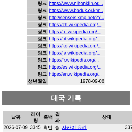
링크
https://www.nihonkiin.or....
링크
https://www.baduk.or.kr/r...
링크
http://senseis.xmp.net/?Y...
링크
https://zh.wikipedia.org/...
링크
https://ru.wikipedia.org/...
링크
https://pt.wikipedia.org/...
링크
https://ko.wikipedia.org/...
링크
https://ja.wikipedia.org/...
링크
https://fr.wikipedia.org/...
링크
https://es.wikipedia.org/...
링크
https://en.wikipedia.org/...
생년월일
1978-09-06
대국 기록
레이
결
날짜
흑백
상대
팅
과
2026-07-09
3345
흑번
승
사카이 유키
33