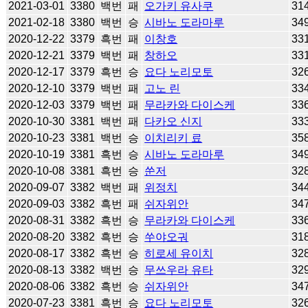
2021-03-01
3380
백번
패
오가키 유사쿠
31
2021-02-18
3380
백번
승
시바노 도라마루
34
2020-12-22
3379
흑번
패
이창호
33
2020-12-21
3379
백번
패
창하오
33
2020-12-17
3379
흑번
승
요다 노리모토
32
2020-12-10
3379
백번
패
고노 린
33
2020-12-03
3379
백번
패
무라카와 다이스케
33
2020-10-30
3381
백번
패
다카오 신지
33
2020-10-23
3381
백번
승
이치리키 료
35
2020-10-19
3381
흑번
승
시바노 도라마루
34
2020-10-08
3381
흑번
승
쑨저
32
2020-09-07
3382
백번
패
위정치
34
2020-09-03
3382
흑번
패
쉬자위안
34
2020-08-31
3382
흑번
승
무라카와 다이스케
33
2020-08-20
3382
흑번
승
쑤야오궈
31
2020-08-17
3382
흑번
승
히로세 유이치
32
2020-08-13
3382
백번
승
무쓰우라 유타
32
2020-08-06
3382
흑번
승
쉬자위안
34
2020-07-23
3381
흑번
승
요다 노리모토
32