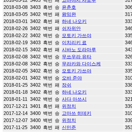
2018-03-12
3403
백번
패
고바야시 사토루
31
2018-03-08
3403
흑번
승
윤춘호
30
2018-03-05
3402
백번
패
왕밍완
31
2018-03-01
3402
흑번
패
하네 나오키
33
2018-02-26
3402
백번
패
쉬자위안
34
2018-02-22
3402
백번
승
모토키 가쓰야
33
2018-02-19
3403
흑번
승
이치리키 료
34
2018-02-15
3402
흑번
패
시바노 도라마루
34
2018-02-08
3402
백번
승
무쓰우라 유타
32
2018-02-08
3402
흑번
승
무라카와 다이스케
33
2018-02-05
3402
흑번
승
모토키 가쓰야
33
2018-02-01
3402
백번
승
오바 준야
31
2018-01-25
3402
백번
패
장쉬
33
2018-01-18
3402
흑번
승
하네 나오키
33
2018-01-11
3402
백번
승
사다 아쓰시
32
2017-12-21
3401
흑번
패
위정치
33
2017-12-14
3400
백번
승
고마쓰 히데키
31
2017-12-07
3400
백번
승
위정치
33
2017-11-25
3400
흑번
패
신민준
35