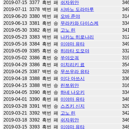
2019-07-15
3377
흑번
패
쉬자위안
34
2019-07-11
3378
백번
패
시바노 도라마루
34
2019-06-20
3380
백번
패
오바 준야
31
2019-06-13
3381
흑번
승
무라카와 다이스케
33
2019-05-30
3382
흑번
패
고노 린
34
2019-05-23
3383
백번
패
나카노 히로나리
31
2019-05-16
3384
흑번
패
이야마 유타
34
2019-05-09
3385
흑번
승
히라타 도모야
33
2019-05-02
3386
흑번
승
쑤야오궈
31
2019-04-29
3386
흑번
패
이치리키 료
35
2019-04-25
3387
백번
승
무쓰우라 유타
32
2019-04-18
3388
흑번
패
이다 아쓰시
33
2019-04-15
3388
백번
승
린쯔위안
31
2019-04-05
3390
흑번
승
하네 나오키
33
2019-04-01
3390
흑번
패
이야마 유타
34
2019-03-28
3391
백번
승
스즈키 신지
32
2019-03-21
3392
백번
패
고노 린
34
2019-03-18
3392
흑번
패
쉬자위안
34
2019-03-15
3393
흑번
패
이야마 유타
34