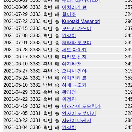
2021-08-09
3383
흑번
패
무라카와 다이스케
33
2021-08-06
3383
흑번
패
이치리키 료
35
2021-07-29
3383
흑번
패
황이주
32
2021-07-22
3383
백번
승
Kurotaki Masanori
29
2021-07-15
3383
백번
승
모토키 가쓰야
33
2021-07-08
3383
흑번
승
위정치
34
2021-07-01
3383
백번
승
히라타 도모야
33
2021-06-28
3383
백번
승
세토 다이키
33
2021-06-17
3383
백번
패
다카오 신지
33
2021-06-10
3382
흑번
패
쉬자위안
34
2021-05-27
3382
흑번
승
오니시 겐야
31
2021-05-24
3382
백번
패
이치리키 료
35
2021-05-10
3382
백번
승
하네 나오키
33
2021-04-29
3382
흑번
승
왕리청
31
2021-04-22
3382
흑번
패
위정치
34
2021-04-19
3382
백번
승
미조카미 도모치카
32
2021-04-05
3381
흑번
승
안자이 노부아키
32
2021-03-22
3381
백번
승
사카이 다케시
28
2021-03-04
3380
흑번
패
위정치
34