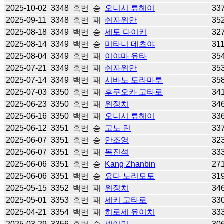
2025-10-02
3348
흑번
승
오니시 류헤이
33
2025-09-11
3348
흑번
패
쉬자위안
35
2025-08-18
3349
백번
승
세토 다이키
32
2025-08-14
3349
백번
승
미타니 데츠야
31
2025-08-04
3349
흑번
패
이야마 유타
35
2025-07-21
3349
흑번
패
쉬자위안
35
2025-07-14
3349
백번
패
시바노 도라마루
35
2025-07-03
3350
흑번
패
후쿠오카 고타로
34
2025-06-23
3350
흑번
패
위정치
34
2025-06-16
3350
백번
패
오니시 류헤이
33
2025-06-12
3351
흑번
승
고노 린
33
2025-06-07
3351
흑번
승
안조영
32
2025-06-07
3351
흑번
패
목진석
33
2025-06-06
3351
흑번
승
Kang Zhanbin
27
2025-06-06
3351
백번
승
요다 노리모토
31
2025-05-15
3352
백번
패
위정치
34
2025-05-01
3353
흑번
패
세키 고타로
33
2025-04-21
3354
백번
패
히로세 유이치
33