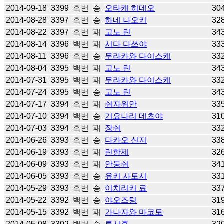
2014-09-18
3399
흑번
승
오타케 히데오
30
2014-08-28
3397
흑번
승
하네 나오키
32
2014-08-22
3397
흑번
패
고노 린
34
2014-08-14
3396
백번
패
시다 다쓰야
33
2014-08-11
3396
흑번
승
무라카와 다이스케
33
2014-08-04
3395
백번
패
고노 린
34
2014-07-31
3395
백번
패
무라카와 다이스케
33
2014-07-24
3395
백번
승
고노 린
34
2014-07-17
3394
흑번
패
쉬자위안
33
2014-07-10
3394
백번
승
기요나리 데츠야
31
2014-07-03
3394
흑번
패
장쉬
33
2014-06-26
3393
흑번
승
다카오 신지
33
2014-06-19
3393
흑번
패
린한제
32
2014-06-09
3393
흑번
패
안둥쉬
34
2014-06-05
3393
흑번
승
유키 사토시
33
2014-05-29
3393
흑번
승
이치리키 료
33
2014-05-22
3392
백번
승
야오즈텅
31
2014-05-15
3392
백번
패
가나자와 마코토
31