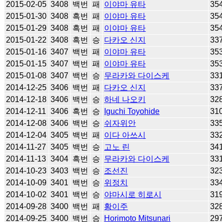
2015-02-05
3408
백번
패
이야마 유타
35
2015-01-30
3408
흑번
패
이야마 유타
35
2015-01-29
3408
흑번
패
이야마 유타
35
2015-01-22
3408
흑번
승
다카오 신지
33
2015-01-16
3407
백번
패
이야마 유타
35
2015-01-15
3407
백번
패
이야마 유타
35
2015-01-08
3407
백번
승
무라카와 다이스케
33
2014-12-25
3406
백번
패
다카오 신지
33
2014-12-18
3406
백번
승
하네 나오키
32
2014-12-11
3406
흑번
승
Iguchi Toyohide
31
2014-12-08
3406
백번
승
쉬자위안
33
2014-12-04
3405
백번
패
이다 아쓰시
33
2014-11-27
3405
백번
승
고노 린
34
2014-11-13
3404
흑번
승
무라카와 다이스케
33
2014-10-23
3403
백번
승
조선진
32
2014-10-09
3401
백번
승
위정치
33
2014-10-02
3401
백번
승
야마시로 히로시
31
2014-09-28
3400
백번
패
황이주
32
2014-09-25
3400
백번
승
Horimoto Mitsunari
29