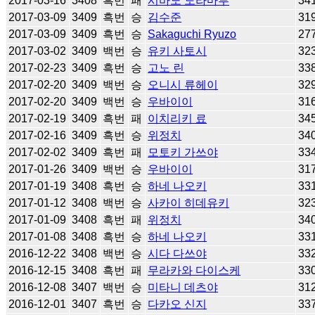
2017-03-16
3408
흑번
패
시바노 도라마루
34
2017-03-09
3409
흑번
승
김수준
31
2017-03-09
3409
흑번
승
Sakaguchi Ryuzo
27
2017-03-02
3409
백번
승
유키 사토시
32
2017-02-23
3409
흑번
승
고노 린
33
2017-02-20
3409
백번
승
오니시 류헤이
32
2017-02-20
3409
백번
승
우바이이
31
2017-02-19
3409
흑번
패
이치리키 료
34
2017-02-16
3409
흑번
승
위정치
34
2017-02-02
3409
흑번
패
모토키 가쓰야
33
2017-01-26
3409
백번
승
우바이이
31
2017-01-19
3408
흑번
승
하네 나오키
33
2017-01-12
3408
백번
승
사카이 히데유키
32
2017-01-09
3408
흑번
패
위정치
34
2017-01-08
3408
흑번
승
하네 나오키
33
2016-12-22
3408
백번
승
시다 다쓰야
33
2016-12-15
3408
흑번
패
무라카와 다이스케
33
2016-12-08
3407
백번
승
미타니 데츠야
31
2016-12-01
3407
흑번
승
다카오 신지
33