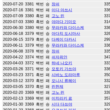
2020-07-20
3381
백번
승
장쉬
33
2020-07-16
3381
백번
패
이다 아쓰시
33
2020-07-09
3380
흑번
패
고노 린
33
2020-07-03
3380
흑번
승
야마다 기미오
31
2020-06-30
3380
백번
승
무라카와 다이스케
33
2020-06-18
3379
백번
승
아다치 도시마사
32
2020-06-15
3379
흑번
승
다케이 다카시
29
2020-06-11
3379
백번
승
무라카와 다이스케
33
2020-06-08
3378
백번
승
장쉬
33
2020-04-22
3374
백번
패
쉬자위안
34
2020-04-03
3372
백번
패
하네 나오키
33
2020-03-26
3371
백번
승
모토키 가쓰야
33
2020-03-23
3371
흑번
패
시바노 도라마루
35
2020-03-12
3370
흑번
패
오니시 류헤이
33
2020-03-05
3370
흑번
패
린한제
32
2020-02-20
3369
백번
패
고노 린
33
2020-02-13
3369
백번
패
이치리키 료
35
2020-01-30
3369
흑번
승
시다 다쓰야
32