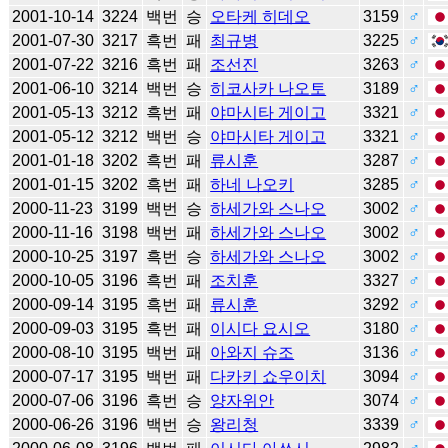
2001-10-14
3224
백번
승
오타케 히데오
3159
♂
2001-07-30
3217
흑번
패
최규병
3225
♂
2001-07-22
3216
흑번
패
조선진
3263
♂
2001-06-10
3214
백번
승
히코사카 나오토
3189
♂
2001-05-13
3212
흑번
패
야마시타 게이고
3321
♂
2001-05-12
3212
백번
승
야마시타 게이고
3321
♂
2001-01-18
3202
흑번
패
류시훈
3287
♂
2001-01-15
3202
흑번
패
하네 나오키
3285
♂
2000-11-23
3199
백번
승
하세가와 스나오
3002
♂
2000-11-16
3198
백번
패
하세가와 스나오
3002
♂
2000-10-25
3197
흑번
승
하세가와 스나오
3002
♂
2000-10-05
3196
흑번
패
조치훈
3327
♂
2000-09-14
3195
흑번
패
류시훈
3292
♂
2000-09-03
3195
흑번
패
이시다 요시오
3180
♂
2000-08-10
3195
백번
패
아와지 슈조
3136
♂
2000-07-17
3195
백번
패
다카키 쇼우이치
3094
♂
2000-07-06
3196
흑번
승
양자위안
3074
♂
2000-06-26
3196
백번
승
왕리청
3339
♂