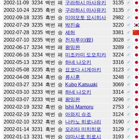
2002-11-09
3234
백번
패
구라하시 마사유키
3135
♂
2002-10-24
3235
흑번
승
구라하시 마사유키
3135
♂
2002-09-18
3235
흑번
승
미야모토 요시히사
2982
♂
2002-07-29
3235
백번
패
박진솔
3220
♂
2002-07-28
3235
백번
승
셰허
3381
♂
2002-07-10
3235
백번
승
천자루이(銳)
3028
♂
2002-06-17
3234
백번
패
왕밍완
3289
♂
2002-06-16
3234
백번
패
미조카미 도모치카
3224
♂
2002-05-13
3235
백번
승
하네 나오키
3316
♂
2002-05-08
3235
흑번
승
요코다 시게아키
3123
♂
2002-04-08
3234
흑번
승
류시훈
3248
♂
2002-03-27
3234
흑번
승
Kubo Katsuaki
3069
♂
2002-03-10
3233
백번
패
하네 나오키
3314
♂
2002-03-07
3233
백번
패
왕밍완
3296
♂
2002-02-19
3232
흑번
승
Ishii Mamoru
2753
♂
2002-02-19
3232
백번
승
아와지 슈조
3124
♂
2002-02-10
3232
흑번
승
나카노 히로나리
3190
♂
2002-01-14
3231
흑번
승
모리타 미치히로
3129
♂
2002-01-13
3231
백번
승
야마시로 히로시
3193
♂