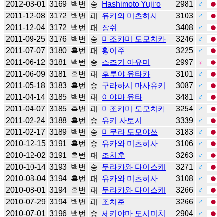
2012-03-01
3169
백번
승
Hashimoto Yujiro
2981
♂
2011-12-08
3172
백번
패
유카와 미츠히사
3103
♂
2011-12-04
3172
백번
패
장쉬
3408
♂
2011-09-25
3176
백번
승
미조카미 도모치카
3246
♂
2011-07-07
3180
흑번
패
황이주
3225
♂
2011-06-12
3181
백번
승
스즈키 아유미
2997
♀
2011-06-09
3181
흑번
패
후루야 유타카
3101
♂
2011-05-18
3183
흑번
승
구라하시 마사유키
3087
♂
2011-04-14
3185
백번
패
이야마 유타
3481
♂
2011-04-07
3185
흑번
패
미조카미 도모치카
3254
♂
2011-02-24
3188
흑번
승
유키 사토시
3339
♂
2011-02-17
3189
백번
승
미무라 도모야쓰
3183
♂
2010-12-15
3191
흑번
승
유카와 미츠히사
3106
♂
2010-12-02
3191
흑번
패
조치훈
3263
♂
2010-10-14
3193
백번
승
무라카와 다이스케
3271
♂
2010-08-04
3194
흑번
패
유카와 미츠히사
3108
♂
2010-08-01
3194
흑번
패
무라카와 다이스케
3266
♂
2010-07-29
3194
백번
패
조치훈
3266
♂
2010-07-01
3196
백번
승
세키야마 도시미치
2904
♂