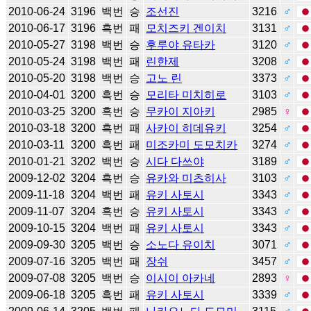
2010-06-24
3196
백번
승
조선진
3216
♂
2010-06-17
3196
흑번
패
모치즈키 겐이치
3131
♂
2010-05-27
3198
백번
승
후루야 유타카
3120
♂
2010-05-24
3198
백번
패
린한제
3208
♂
2010-05-20
3198
백번
승
고노 린
3373
♂
2010-04-01
3200
흑번
승
모리타 미치히로
3103
♂
2010-03-25
3200
흑번
승
무카이 지아키
2985
♀
2010-03-18
3200
흑번
패
사카이 히데유키
3254
♂
2010-03-11
3200
흑번
패
미조카미 도모치카
3274
♂
2010-01-21
3202
백번
승
시다 다쓰야
3189
♂
2009-12-02
3204
흑번
승
유카와 미츠히사
3103
♂
2009-11-18
3204
백번
패
유키 사토시
3343
♂
2009-11-07
3204
흑번
승
유키 사토시
3343
♂
2009-10-15
3204
백번
패
유키 사토시
3343
♂
2009-09-30
3205
백번
승
소노다 유이치
3071
♂
2009-07-16
3205
백번
패
장쉬
3457
♂
2009-07-08
3205
백번
승
이시이 아카네
2893
♀
2009-06-18
3205
흑번
패
유키 사토시
3339
♂