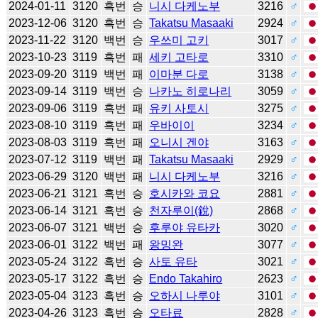
2024-01-11
3120
흑번
승
니시 다케노부
3216
♂
2023-12-06
3120
흑번
승
Takatsu Masaaki
2924
♂
2023-11-22
3120
백번
승
우쓰미 고키
3017
♂
2023-10-23
3119
흑번
패
세키 고타로
3310
♂
2023-09-20
3119
백번
패
이마분 다로
3138
♂
2023-09-14
3119
백번
승
나카노 히로나리
3059
♂
2023-09-06
3119
흑번
패
유키 사토시
3275
♂
2023-08-10
3119
흑번
패
우바이이
3234
♂
2023-08-03
3119
흑번
패
오니시 겐야
3163
♂
2023-07-12
3119
백번
패
Takatsu Masaaki
2929
♂
2023-06-29
3120
백번
패
니시 다케노부
3216
♂
2023-06-21
3121
흑번
승
호시카와 코요
2881
♂
2023-06-14
3121
흑번
승
천자루이(銳)
2868
♂
2023-06-07
3121
백번
승
후루야 유타카
3020
♂
2023-06-01
3122
백번
패
왕밍완
3077
♂
2023-05-24
3122
흑번
승
사토 유타
3021
♂
2023-05-17
3122
흑번
승
Endo Takahiro
2623
♂
2023-05-04
3123
흑번
승
오하시 나루야
3101
♂
2023-04-26
3123
흑번
승
오타료
2828
♂