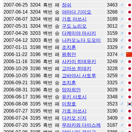
2007-06-25
3204
흑번
패
장쉬
3463
♂
2007-06-14
3204
백번
승
야마다 기미오
3268
♂
2007-06-07
3204
백번
패
가토 아쓰시
3189
♂
2007-05-31
3204
백번
승
구도 노리오
3012
♂
2007-04-26
3203
백번
승
다케미야 마사키
3159
♂
2007-04-12
3203
흑번
승
나카오노다 도모미
3139
♂
2007-01-11
3198
백번
패
조치훈
3329
♂
2006-11-22
3196
백번
패
펑취안
3374
♂
2006-11-16
3196
흑번
패
사카이 히데유키
3249
♂
2006-10-29
3196
백번
패
고마쓰 히데키
3228
♂
2006-10-05
3196
흑번
패
고바야시 사토루
3259
♂
2006-09-21
3196
백번
승
조치훈
3325
♂
2006-08-31
3196
흑번
승
양자위안
3029
♂
2006-08-17
3196
백번
승
유키 사토시
3348
♂
2006-08-08
3195
백번
패
이창호
3523
♂
2006-07-27
3195
백번
패
가토 아쓰시
3190
♂
2006-07-24
3195
백번
패
다카오 신지
3409
♂
2006-07-20
3195
흑번
패
무라카와 다이스케
3187
♂