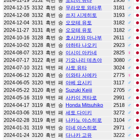
2024-12-19
3132
백번
승
도리이 유타
2938
♂
2024-12-15
3132
흑번
승
무라모토 와타루
3181
♂
2024-12-08
3132
흑번
승
쓰지 시게히토
3193
♂
2024-12-04
3131
흑번
승
오모테 유토
3182
♂
2024-11-27
3131
흑번
승
오모테 유토
3182
♂
2024-10-16
3128
흑번
승
호시카와 마나부
2611
♂
2024-10-02
3128
흑번
승
야하타 나오키
2923
♂
2024-08-07
3123
흑번
승
이시이 아카네
2825
♀
2024-07-17
3122
흑번
패
기요나리 데츠야
3080
♂
2024-07-10
3121
백번
패
사토 유타
3024
♂
2024-06-12
3120
흑번
승
이와타 사에카
2775
♀
2024-06-05
3120
백번
패
아베 요시키
3117
♂
2024-05-22
3120
흑번
승
Suzuki Keiji
2705
♂
2024-05-16
3119
백번
패
사카이 겐타로
2991
♂
2024-04-17
3119
흑번
승
Honda Mitsuhiko
2518
♂
2024-03-06
3119
백번
패
세토 다이키
3272
♂
2024-02-28
3119
흑번
패
나카노 야스히로
3104
♂
2024-01-31
3119
백번
승
미네 야스히로
2971
♂
2024-01-24
3120
흑번
패
다나카 고유
3222
♂