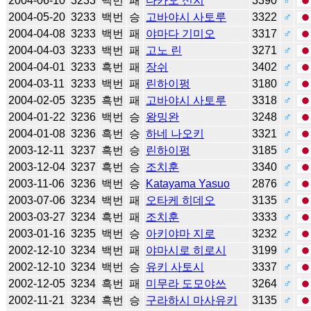
2004-06-10
3233
백번
패
다카오 신지
3390
♂
2004-05-20
3233
백번
승
고바야시 사토루
3322
♂
2004-04-08
3233
백번
패
야마다 기미오
3317
♂
2004-04-03
3233
백번
패
고노 린
3271
♂
2004-04-01
3233
흑번
패
장쉬
3402
♂
2004-03-11
3233
백번
패
린하이펑
3180
♂
2004-02-05
3235
흑번
패
고바야시 사토루
3318
♂
2004-01-22
3236
백번
승
왕밍완
3248
♂
2004-01-08
3236
흑번
승
하네 나오키
3321
♂
2003-12-11
3237
흑번
승
린하이펑
3185
♂
2003-12-04
3237
흑번
승
조치훈
3340
♂
2003-11-06
3236
백번
승
Katayama Yasuo
2876
♂
2003-07-06
3234
백번
패
오타케 히데오
3135
♂
2003-03-27
3234
흑번
패
조치훈
3333
♂
2003-01-16
3235
백번
승
아키야마 지로
3232
♂
2002-12-10
3234
백번
패
야마시로 히로시
3199
♂
2002-12-10
3234
백번
승
유키 사토시
3337
♂
2002-12-05
3234
흑번
패
미무라 도모야쓰
3264
♂
2002-11-21
3234
흑번
승
구라하시 마사유키
3135
♂