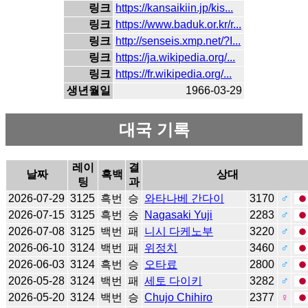
링크
https://kansaikiin.jp/kis...
링크
https://www.baduk.or.kr/r...
링크
http://senseis.xmp.net/?I...
링크
https://ja.wikipedia.org/...
링크
https://fr.wikipedia.org/...
생년월일
1966-03-29
대국 기록
레이
결
날짜
흑백
상대
팅
과
2026-07-29
3125
흑번
승
와타나베 간다이
3170
♂
2026-07-15
3125
흑번
승
Nagasaki Yuji
2283
♂
2026-07-08
3125
백번
패
니시 다케노부
3220
♂
2026-06-10
3124
백번
패
위정치
3460
♂
2026-06-03
3124
흑번
승
오타료
2800
♂
2026-05-28
3124
백번
패
세토 다이키
3282
♂
2026-05-20
3124
백번
승
Chujo Chihiro
2377
♀