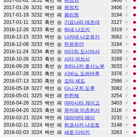
2017-02-02
3231
흑번
패
위정치
3406
♂
2017-01-26
3231
백번
패
위정치
3406
♂
2017-01-19
3232
백번
패
왕리청
3194
♂
2017-01-11
3232
흑번
승
기요나리 데츠야
3127
♂
2016-12-26
3233
흑번
승
하네 나오키
3319
♂
2016-12-15
3233
백번
승
나카네 나오유키
3062
♂
2016-12-08
3233
백번
승
린쯔위안
3184
♂
2016-11-24
3234
흑번
승
아다치 도시마사
3229
♂
2016-10-26
3233
흑번
승
사다 아쓰시
3169
♂
2016-09-28
3233
흑번
승
하타나카 호시노부
3033
♂
2016-07-28
3231
흑번
승
시바노 도라마루
3376
♂
2016-07-13
3230
흑번
승
오타 세도
2586
♂
2016-05-18
3227
백번
승
다니구치 도루
3082
♂
2016-05-01
3225
백번
패
린한제
3254
♂
2016-04-28
3225
백번
패
야마시타 게이고
3403
♂
2016-04-20
3225
흑번
패
유카와 미츠히사
3116
♂
2016-02-21
3224
백번
패
데라야마 레이
3232
♂
2016-02-11
3224
백번
패
히코사카 나오토
3148
♂
2016-02-03
3224
백번
패
세토 다이키
3263
♂