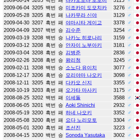
2009-06-14
3205
백번
패
나카오노다 도모미
3115
♂
2009-06-04
3205
백번
승
미조카미 도모치카
3276
♂
2009-05-28
3205
흑번
패
나카무라 신야
3129
♂
2009-04-30
3207
흑번
패
야마시타 게이고
3378
♂
2009-04-09
3207
백번
승
김수준
3254
♂
2009-03-19
3208
백번
승
나카노 히로나리
3159
♂
2009-03-12
3208
흑번
승
안자이 노부아키
3181
♂
2009-03-04
3208
흑번
승
김병준
2836
♂
2009-02-26
3208
흑번
승
왕리청
3245
♂
2009-02-11
3208
백번
승
소노다 유이치
3077
♂
2008-12-17
3206
흑번
승
모리야마 나오키
3098
♂
2008-12-11
3205
흑번
패
다카오 신지
3355
♂
2008-10-19
3203
흑번
패
오가타 마사키
3175
♂
2008-08-25
3202
백번
패
이세돌
3588
♂
2008-06-05
3201
백번
승
Aoki Shinichi
2932
♂
2008-05-19
3200
흑번
패
하네 나오키
3352
♂
2008-05-08
3200
흑번
패
요다 노리모토
3304
♂
2008-05-01
3200
흑번
패
조선진
3223
♂
2008-04-15
3200
백번
승
Sonoda Yasutaka
3002
♂