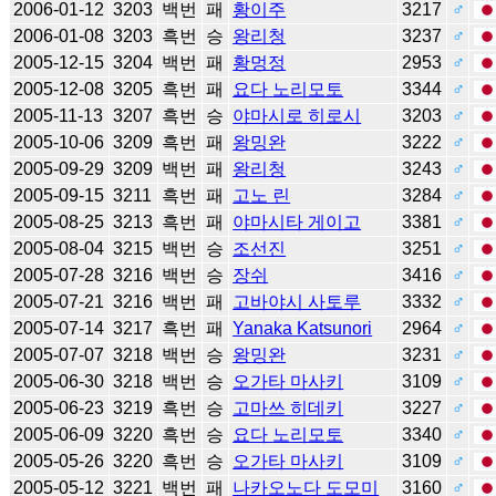
2006-01-12
3203
백번
패
황이주
3217
♂
2006-01-08
3203
흑번
승
왕리청
3237
♂
2005-12-15
3204
백번
패
황멍정
2953
♂
2005-12-08
3205
흑번
패
요다 노리모토
3344
♂
2005-11-13
3207
흑번
승
야마시로 히로시
3203
♂
2005-10-06
3209
흑번
패
왕밍완
3222
♂
2005-09-29
3209
백번
패
왕리청
3243
♂
2005-09-15
3211
흑번
패
고노 린
3284
♂
2005-08-25
3213
흑번
패
야마시타 게이고
3381
♂
2005-08-04
3215
백번
승
조선진
3251
♂
2005-07-28
3216
백번
승
장쉬
3416
♂
2005-07-21
3216
백번
패
고바야시 사토루
3332
♂
2005-07-14
3217
흑번
패
Yanaka Katsunori
2964
♂
2005-07-07
3218
백번
승
왕밍완
3231
♂
2005-06-30
3218
백번
승
오가타 마사키
3109
♂
2005-06-23
3219
흑번
승
고마쓰 히데키
3227
♂
2005-06-09
3220
흑번
승
요다 노리모토
3340
♂
2005-05-26
3220
흑번
승
오가타 마사키
3109
♂
2005-05-12
3221
백번
패
나카오노다 도모미
3160
♂