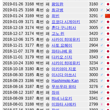
2019-01-26
3168
백번
패
왕밍완
3160
♂
2019-01-25
3168
흑번
승
최규병
3003
♂
2019-01-24
3169
백번
승
위빈
3291
♂
2019-01-09
3171
흑번
승
요코다 시게아키
3057
♂
2018-12-19
3174
백번
승
혼다 구니히사
3005
♂
2018-12-17
3174
백번
패
고노 린
3420
♂
2018-12-06
3175
흑번
승
사카이 히데유키
3233
♂
2018-11-21
3177
흑번
승
사토 요헤이
2904
♂
2018-11-07
3178
흑번
승
와타나베 유
2899
♂
2018-11-01
3179
백번
패
다카오 신지
3343
♂
2018-10-24
3180
백번
패
사카이 히데유키
3234
♂
2018-10-18
3180
흑번
승
아키야마 지로
3253
♂
2018-08-30
3185
흑번
승
이시다 아쓰시
3000
♂
2018-08-23
3186
백번
승
Hashimoto Kan
2821
♂
2018-08-16
3187
흑번
승
무쓰우라 유타
3276
♂
2018-08-12
3187
흑번
패
장쉬
3394
♂
2018-08-09
3187
흑번
패
하네 나오키
3341
♂
2018-08-01
3188
백번
승
이와타 사에카
2799
♀