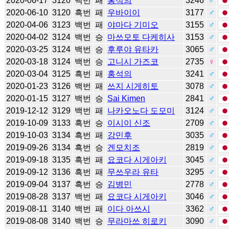
2020-06-17
3120
백번
패
홍석의
3246
♂
2020-06-10
3120
흑번
패
우바이이
3177
♂
2020-04-06
3123
백번
패
야마다 기미오
3155
♂
2020-04-02
3124
백번
승
마쓰모토 다케히사
3153
♂
2020-03-25
3124
백번
승
후루야 유타카
3065
♂
2020-03-18
3124
백번
승
고니시 가즈코
2735
♀
2020-03-04
3125
흑번
패
홍석의
3241
♂
2020-01-23
3126
백번
패
쓰지 시게히토
3078
♂
2020-01-15
3127
백번
승
Sai Kimen
2841
♂
2019-12-12
3129
백번
패
나카오노다 도모미
3124
♂
2019-10-09
3133
흑번
승
이시이 신조
2709
♂
2019-10-03
3134
흑번
패
강민후
3035
♂
2019-09-26
3134
흑번
승
겐모치조
2819
♂
2019-09-18
3135
흑번
패
요코다 시게아키
3045
♂
2019-09-12
3136
흑번
패
무쓰우라 유타
3295
♂
2019-09-04
3137
흑번
승
김병민
2778
♂
2019-08-28
3137
백번
패
요코다 시게아키
3046
♂
2019-08-11
3140
백번
패
이다 아쓰시
3362
♂
2019-08-08
3140
백번
승
무라마쓰 히로키
3090
♂