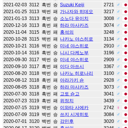
2021-02-03
3112
흑번
승
Suzuki Keiji
2721
♂
2021-01-25
3113
백번
패
가나자와 히데오
3217
♂
2021-01-13
3113
흑번
승
소노다 유이치
3008
♂
2020-12-16
3113
흑번
패
하라 마사카즈
3074
♂
2020-11-04
3115
흑번
패
홍석의
3248
♂
2020-10-28
3115
백번
패
나카노 야스히로
3134
♂
2020-10-21
3116
백번
승
미네 야스히로
2910
♂
2020-10-14
3116
흑번
승
니시 다케노부
3196
♂
2020-09-30
3117
백번
승
미네 야스히로
2909
♂
2020-09-10
3117
흑번
패
이다 아쓰시
3367
♂
2020-08-20
3118
백번
승
나카노 히로나리
3100
♂
2020-08-12
3118
흑번
패
아라가키 슌
2928
♂
2020-08-05
3118
흑번
승
하라 마사카즈
3073
♂
2020-07-30
3118
흑번
패
고토 슌고
3041
♂
2020-07-23
3119
흑번
패
위정치
3439
♂
2020-07-15
3119
백번
승
이와타 사에카
2742
♀
2020-07-09
3119
백번
승
쓰지 시게히토
3084
♂
2020-07-01
3120
백번
승
강민후
3020
♂