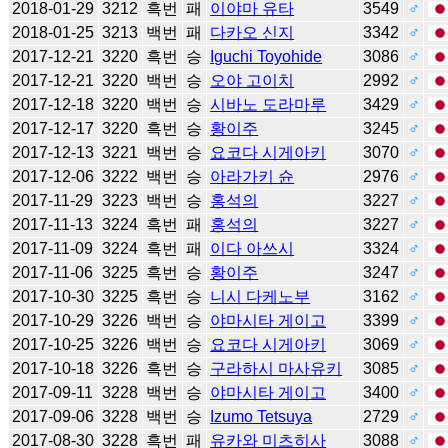
2018-01-29
3212
흑번
패
이야마 유타
3549
♂
2018-01-25
3213
백번
패
다카오 신지
3342
♂
2017-12-21
3220
흑번
승
Iguchi Toyohide
3086
♂
2017-12-21
3220
백번
승
오야 고이치
2992
♂
2017-12-18
3220
백번
승
시바노 도라마루
3429
♂
2017-12-17
3220
흑번
승
황이주
3245
♂
2017-12-13
3221
백번
승
요코다 시게아키
3070
♂
2017-12-06
3222
백번
승
아라가키 슌
2976
♂
2017-11-29
3223
백번
승
홍석의
3227
♂
2017-11-13
3224
흑번
패
홍석의
3227
♂
2017-11-09
3224
흑번
패
이다 아쓰시
3324
♂
2017-11-06
3225
흑번
승
황이주
3247
♂
2017-10-30
3225
흑번
승
니시 다케노부
3162
♂
2017-10-29
3226
백번
승
야마시타 게이고
3399
♂
2017-10-25
3226
백번
승
요코다 시게아키
3069
♂
2017-10-18
3226
흑번
승
구라하시 마사유키
3085
♂
2017-09-11
3228
백번
승
야마시타 게이고
3400
♂
2017-09-06
3228
백번
승
Izumo Tetsuya
2729
♂
2017-08-30
3228
흑번
패
유카와 미츠히사
3088
♂