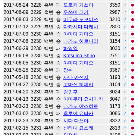
2017-08-24
3228
흑번
패
모토키 가쓰야
3350
♂
2017-08-09
3229
흑번
승
우쓰미 고키
2987
♂
2017-08-03
3229
백번
승
미무라 도모야쓰
3210
♂
2017-07-12
3229
흑번
승
다카시마 다케시
2800
♂
2017-07-09
3230
흑번
승
야마다 기미오
3151
♂
2017-07-06
3230
백번
승
나카노 히로나리
3154
♂
2017-06-29
3230
백번
패
하영일
3030
♂
2017-06-08
3230
백번
승
Katsuma Shiro
2751
♂
2017-06-05
3230
흑번
승
야마다 기미오
3151
♂
2017-05-25
3230
흑번
패
장쉬
3367
♂
2017-05-18
3230
백번
승
사다 아쓰시
3193
♂
2017-04-27
3230
백번
승
고마쓰 히데키
3104
♂
2017-04-20
3230
흑번
패
강민후
3024
♂
2017-04-13
3230
흑번
승
이마무라 요시아키
3047
♂
2017-03-23
3230
흑번
승
나카노 야스히로
3173
♂
2017-03-02
3230
백번
패
후루야 유타카
3086
♂
2017-02-23
3230
흑번
패
시다 다쓰야
3332
♂
2017-02-15
3231
흑번
승
신타니 요스케
2813
♂