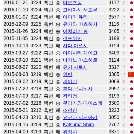
2016-01-21
3224
흑번
승
야오즈텅
3177
♂
2016-01-10
3224
백번
승
고바야시 사토루
3222
♂
2016-01-07
3224
백번
패
이야마 유타
3577
♂
2015-12-09
3225
흑번
승
유카와 미츠히사
3116
♂
2015-11-26
3224
백번
승
이치리키 료
3405
♂
2015-11-05
3224
백번
승
린쯔위안
3198
♂
2015-10-14
3223
흑번
패
사다 아쓰시
3154
♂
2015-09-27
3222
흑번
승
야마시타 게이고
3403
♂
2015-09-10
3221
백번
승
나카노 야스히로
3124
♂
2015-08-27
3220
백번
패
유키 사토시
3317
♂
2015-08-08
3219
백번
승
위빈
3305
♂
2015-08-02
3219
흑번
승
셰이민
3069
♀
2015-07-22
3218
흑번
승
혼다 구니히사
2997
♂
2015-07-09
3217
흑번
패
왕리청
3193
♂
2015-07-02
3216
백번
승
무라카와 다이스케
3300
♂
2015-05-21
3212
흑번
패
조선진
3223
♂
2015-04-23
3210
흑번
승
요코다 시게아키
3050
♂
2015-04-16
3209
흑번
승
Katsuma Shiro
2767
♂
2015-04-09
3209
흑번
패
위정치
3371
♂