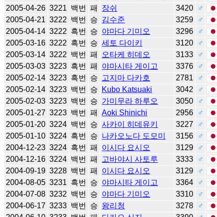
2005-04-26
3221
백번
패
장쉬
3420
♂
2005-04-21
3222
백번
승
김수준
3259
♂
2005-04-14
3222
흑번
승
야마다 기미오
3296
♂
2005-03-16
3222
흑번
승
세토 다이키
3120
♂
2005-03-14
3222
백번
패
오타케 히데오
3133
♂
2005-03-03
3223
흑번
패
야마시타 게이고
3376
♂
2005-02-14
3223
흑번
승
고지마 다카호
2781
♂
2005-02-14
3223
백번
승
Kubo Katsuaki
3042
♂
2005-02-03
3223
백번
승
가미무라 하루오
3050
♂
2005-01-27
3223
백번
패
Aoki Shinichi
2956
♂
2005-01-20
3224
백번
승
사카이 히데유키
3227
♂
2005-01-10
3224
흑번
승
나카오노다 도모미
3156
♂
2004-12-23
3224
흑번
패
이시다 요시오
3129
♂
2004-12-16
3224
백번
패
고바야시 사토루
3333
♂
2004-09-19
3228
백번
패
이시다 요시오
3129
♂
2004-08-05
3231
흑번
승
야마시타 게이고
3364
♂
2004-07-08
3232
백번
승
야마다 기미오
3310
♂
2004-06-17
3233
백번
승
왕리청
3278
♂