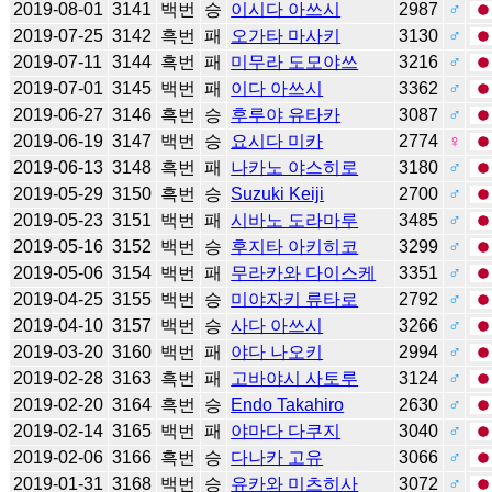
2019-08-01
3141
백번
승
이시다 아쓰시
2987
♂
2019-07-25
3142
흑번
패
오가타 마사키
3130
♂
2019-07-11
3144
흑번
패
미무라 도모야쓰
3216
♂
2019-07-01
3145
백번
패
이다 아쓰시
3362
♂
2019-06-27
3146
흑번
승
후루야 유타카
3087
♂
2019-06-19
3147
백번
승
요시다 미카
2774
♀
2019-06-13
3148
흑번
패
나카노 야스히로
3180
♂
2019-05-29
3150
흑번
승
Suzuki Keiji
2700
♂
2019-05-23
3151
백번
패
시바노 도라마루
3485
♂
2019-05-16
3152
백번
승
후지타 아키히코
3299
♂
2019-05-06
3154
백번
패
무라카와 다이스케
3351
♂
2019-04-25
3155
백번
승
미야자키 류타로
2792
♂
2019-04-10
3157
백번
승
사다 아쓰시
3266
♂
2019-03-20
3160
백번
패
야다 나오키
2994
♂
2019-02-28
3163
흑번
패
고바야시 사토루
3124
♂
2019-02-20
3164
흑번
승
Endo Takahiro
2630
♂
2019-02-14
3165
백번
패
야마다 다쿠지
3040
♂
2019-02-06
3166
흑번
승
다나카 고유
3066
♂
2019-01-31
3168
백번
승
유카와 미츠히사
3072
♂