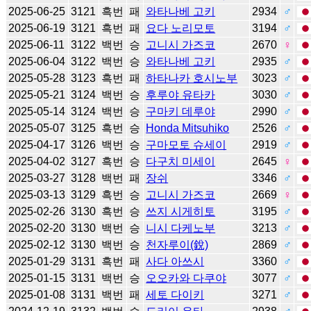
2025-06-25
3121
흑번
패
와타나베 고키
2934
♂
2025-06-19
3121
흑번
패
요다 노리모토
3194
♂
2025-06-11
3122
백번
승
고니시 가즈코
2670
♀
2025-06-04
3122
백번
승
와타나베 고키
2935
♂
2025-05-28
3123
흑번
패
하타나카 호시노부
3023
♂
2025-05-21
3124
백번
승
후루야 유타카
3030
♂
2025-05-14
3124
백번
승
구마키 데루야
2990
♂
2025-05-07
3125
흑번
승
Honda Mitsuhiko
2526
♂
2025-04-17
3126
백번
승
구마모토 슈세이
2919
♂
2025-04-02
3127
흑번
승
다구치 미세이
2645
♀
2025-03-27
3128
백번
패
장쉬
3346
♂
2025-03-13
3129
흑번
승
고니시 가즈코
2669
♀
2025-02-26
3130
흑번
승
쓰지 시게히토
3195
♂
2025-02-20
3130
백번
승
니시 다케노부
3213
♂
2025-02-12
3130
백번
승
천자루이(銳)
2869
♂
2025-01-29
3131
흑번
패
사다 아쓰시
3360
♂
2025-01-15
3131
백번
승
오오카와 다쿠야
3077
♂
2025-01-08
3131
백번
패
세토 다이키
3271
♂