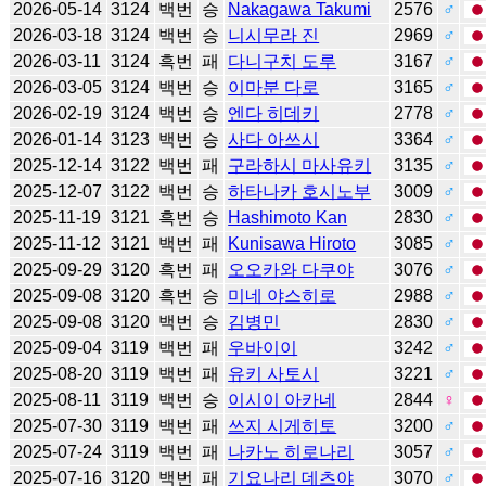
2026-05-14
3124
백번
승
Nakagawa Takumi
2576
♂
2026-03-18
3124
백번
승
니시무라 진
2969
♂
2026-03-11
3124
흑번
패
다니구치 도루
3167
♂
2026-03-05
3124
백번
승
이마분 다로
3165
♂
2026-02-19
3124
백번
승
엔다 히데키
2778
♂
2026-01-14
3123
백번
승
사다 아쓰시
3364
♂
2025-12-14
3122
백번
패
구라하시 마사유키
3135
♂
2025-12-07
3122
백번
승
하타나카 호시노부
3009
♂
2025-11-19
3121
흑번
승
Hashimoto Kan
2830
♂
2025-11-12
3121
백번
패
Kunisawa Hiroto
3085
♂
2025-09-29
3120
흑번
패
오오카와 다쿠야
3076
♂
2025-09-08
3120
흑번
승
미네 야스히로
2988
♂
2025-09-08
3120
백번
승
김병민
2830
♂
2025-09-04
3119
백번
패
우바이이
3242
♂
2025-08-20
3119
백번
패
유키 사토시
3221
♂
2025-08-11
3119
백번
승
이시이 아카네
2844
♀
2025-07-30
3119
백번
패
쓰지 시게히토
3200
♂
2025-07-24
3119
백번
패
나카노 히로나리
3057
♂
2025-07-16
3120
백번
패
기요나리 데츠야
3070
♂