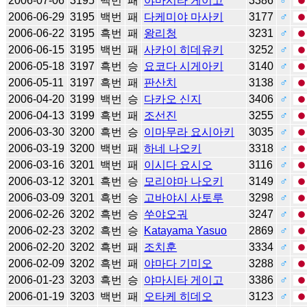
2006-07-06
3195
백번
패
야마시타 게이고
3386
♂
2006-06-29
3195
백번
패
다케미야 마사키
3177
♂
2006-06-22
3195
흑번
패
왕리청
3231
♂
2006-06-15
3195
백번
패
사카이 히데유키
3252
♂
2006-05-18
3197
흑번
승
요코다 시게아키
3140
♂
2006-05-11
3197
흑번
패
판산치
3138
♂
2006-04-20
3199
백번
승
다카오 신지
3406
♂
2006-04-13
3199
흑번
패
조선진
3255
♂
2006-03-30
3200
흑번
승
이마무라 요시아키
3035
♂
2006-03-19
3200
백번
패
하네 나오키
3318
♂
2006-03-16
3201
백번
패
이시다 요시오
3116
♂
2006-03-12
3201
흑번
승
모리야마 나오키
3149
♂
2006-03-09
3201
흑번
승
고바야시 사토루
3298
♂
2006-02-26
3202
흑번
승
쑤야오궈
3247
♂
2006-02-23
3202
흑번
승
Katayama Yasuo
2869
♂
2006-02-20
3202
흑번
패
조치훈
3334
♂
2006-02-09
3202
흑번
패
야마다 기미오
3288
♂
2006-01-23
3203
흑번
승
야마시타 게이고
3386
♂
2006-01-19
3203
백번
패
오타케 히데오
3123
♂