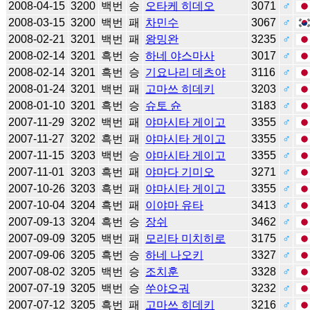
2008-04-15
3200
백번
승
오타케 히데오
3071
♂
2008-03-15
3200
백번
패
차민수
3067
♂
2008-02-21
3201
백번
패
왕밍완
3235
♂
2008-02-14
3201
흑번
승
하네 야스마사
3017
♂
2008-02-14
3201
흑번
승
기요나리 데츠야
3116
♂
2008-01-24
3201
백번
패
고마쓰 히데키
3203
♂
2008-01-10
3201
흑번
승
슈토 슌
3183
♂
2007-11-29
3202
백번
패
야마시타 게이고
3355
♂
2007-11-27
3202
흑번
패
야마시타 게이고
3355
♂
2007-11-15
3203
백번
승
야마시타 게이고
3355
♂
2007-11-01
3203
흑번
패
야마다 기미오
3271
♂
2007-10-26
3203
흑번
패
야마시타 게이고
3355
♂
2007-10-04
3204
흑번
패
이야마 유타
3413
♂
2007-09-13
3204
흑번
승
장쉬
3462
♂
2007-09-09
3205
백번
패
모리타 미치히로
3175
♂
2007-09-06
3205
흑번
승
하네 나오키
3327
♂
2007-08-02
3205
백번
승
조치훈
3328
♂
2007-07-19
3205
백번
승
쑤야오궈
3232
♂
2007-07-12
3205
흑번
패
고마쓰 히데키
3216
♂