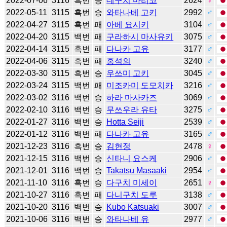
2022-07-06
3116
흑번
승
데구치 마리코
2624
♀
2022-05-11
3115
흑번
승
와타나베 고키
2992
♂
2022-04-27
3115
흑번
패
아베 요시키
3104
♂
2022-04-20
3115
백번
패
구라하시 마사유키
3075
♂
2022-04-14
3115
흑번
패
다나카 고유
3177
♂
2022-04-06
3115
흑번
패
홍석의
3240
♂
2022-03-30
3115
흑번
승
우쓰미 고키
3045
♂
2022-03-24
3115
백번
패
미조카미 도모치카
3216
♂
2022-03-02
3116
백번
승
하라 마사카즈
3069
♂
2022-02-10
3116
백번
승
무쓰우라 유타
3275
♂
2022-01-27
3116
백번
승
Hotta Seiji
2539
♂
2022-01-12
3116
백번
패
다나카 고유
3165
♂
2021-12-23
3116
흑번
승
김현정
2478
♀
2021-12-15
3116
백번
승
신타니 요스케
2906
♂
2021-12-01
3116
백번
승
Takatsu Masaaki
2954
♂
2021-11-10
3116
흑번
승
다구치 미세이
2651
♀
2021-10-27
3116
흑번
패
다니구치 도루
3138
♂
2021-10-20
3116
백번
승
Kubo Katsuaki
3007
♂
2021-10-06
3116
백번
승
와타나베 유
2977
♂