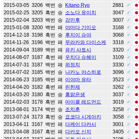
2015-03-05
3206
백번
승
Kitano Ryo
2881
♂
2015-02-25
3205
흑번
승
소노다 유이치
3047
♂
2015-02-04
3203
백번
승
강민후
3007
♂
2015-01-08
3200
백번
패
야마다 기미오
3168
♂
2014-12-18
3198
흑번
승
후지이 슈야
3068
♂
2014-11-26
3196
백번
패
무라카와 다이스케
3318
♂
2014-09-04
3189
백번
패
유키 사토시
3320
♂
2014-08-07
3187
흑번
패
우치다 슈헤이
3109
♂
2014-07-31
3187
백번
패
위정치
3330
♂
2014-07-02
3185
백번
승
나카노 야스히로
3096
♂
2014-06-23
3185
백번
패
이야마 유타
3523
♂
2014-04-20
3182
흑번
패
린한제
3262
♂
2014-03-20
3180
흑번
승
홍맑은샘
3037
♂
2014-02-03
3178
흑번
패
마이클 레드먼드
3019
♂
2013-08-01
3174
백번
승
조치훈
3258
♂
2013-07-24
3173
흑번
승
요코다 시게아키
3058
♂
2013-04-11
3167
백번
패
다케이 다카시
3001
♂
2013-04-08
3167
흑번
패
다카오 신지
3405
♂