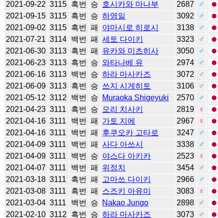
2021-09-22
3115
흑번
승
호시카와 마나부
2687
♂
2021-09-15
3115
흑번
승
하영일
3092
♂
2021-09-02
3115
흑번
패
야마시로 히로시
3138
♂
2021-07-21
3114
백번
패
세토 다이키
3323
♂
2021-06-30
3113
흑번
패
유카와 미츠히사
3050
♂
2021-06-23
3113
흑번
승
와타나베 유
2974
♂
2021-06-16
3113
백번
승
하라 마사카즈
3072
♂
2021-06-09
3113
흑번
승
쓰지 시게히토
3106
♂
2021-05-12
3112
백번
승
Muraoka Shigeyuki
2570
♂
2021-04-23
3111
흑번
승
모리 치사키
2819
♀
2021-04-16
3111
백번
패
가토 지에
2967
♀
2021-04-16
3111
백번
패
후쿠오카 고타로
3247
♂
2021-04-09
3111
백번
패
사다 아쓰시
3338
♂
2021-04-09
3111
백번
승
야스다 아키카
2523
♀
2021-04-07
3111
백번
패
위정치
3454
♂
2021-03-18
3111
흑번
패
고마쓰 다이키
2966
♂
2021-03-08
3111
흑번
패
스즈키 아유미
3083
♀
2021-03-04
3111
백번
승
Nakao Jungo
2898
♂
2021-02-10
3112
흑번
승
하라 마사카즈
3073
♂