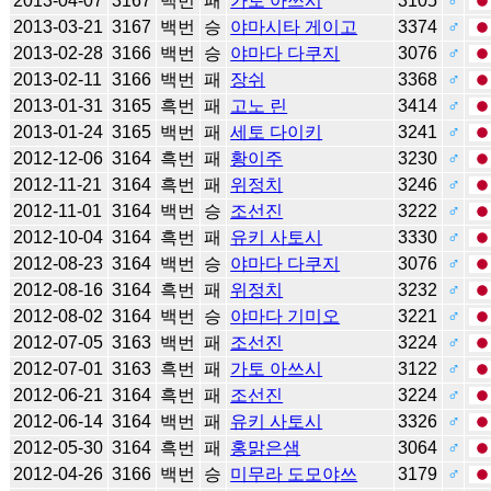
2013-04-07
3167
백번
패
가토 아쓰시
3105
♂
2013-03-21
3167
백번
승
야마시타 게이고
3374
♂
2013-02-28
3166
백번
승
야마다 다쿠지
3076
♂
2013-02-11
3166
백번
패
장쉬
3368
♂
2013-01-31
3165
흑번
패
고노 린
3414
♂
2013-01-24
3165
백번
패
세토 다이키
3241
♂
2012-12-06
3164
흑번
패
황이주
3230
♂
2012-11-21
3164
흑번
패
위정치
3246
♂
2012-11-01
3164
백번
승
조선진
3222
♂
2012-10-04
3164
흑번
패
유키 사토시
3330
♂
2012-08-23
3164
백번
승
야마다 다쿠지
3076
♂
2012-08-16
3164
흑번
패
위정치
3232
♂
2012-08-02
3164
백번
승
야마다 기미오
3221
♂
2012-07-05
3163
백번
패
조선진
3224
♂
2012-07-01
3163
흑번
패
가토 아쓰시
3122
♂
2012-06-21
3164
흑번
패
조선진
3224
♂
2012-06-14
3164
백번
패
유키 사토시
3326
♂
2012-05-30
3164
흑번
패
홍맑은샘
3064
♂
2012-04-26
3166
백번
승
미무라 도모야쓰
3179
♂