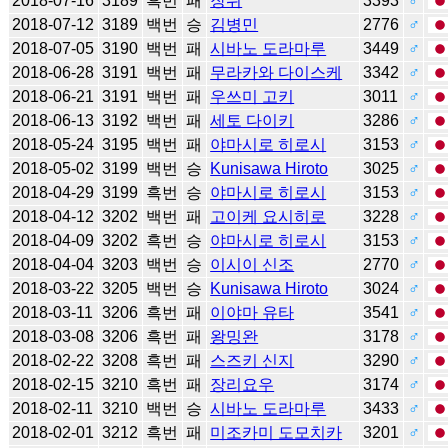
2018-07-16
3189
흑번
패
장쉬
3393
♂
2018-07-12
3189
백번
승
김병민
2776
♂
2018-07-05
3190
백번
패
시바노 도라마루
3449
♂
2018-06-28
3191
백번
패
무라카와 다이스케
3342
♂
2018-06-21
3191
백번
패
우쓰미 고키
3011
♂
2018-06-13
3192
백번
패
세토 다이키
3286
♂
2018-05-24
3195
백번
패
야마시로 히로시
3153
♂
2018-05-02
3199
백번
승
Kunisawa Hiroto
3025
♂
2018-04-29
3199
흑번
승
야마시로 히로시
3153
♂
2018-04-12
3202
백번
패
고이케 요시히로
3228
♂
2018-04-09
3202
흑번
승
야마시로 히로시
3153
♂
2018-04-04
3203
백번
승
이시이 신조
2770
♂
2018-03-22
3205
백번
승
Kunisawa Hiroto
3024
♂
2018-03-11
3206
흑번
패
이야마 유타
3541
♂
2018-03-08
3206
흑번
패
왕밍완
3178
♂
2018-02-22
3208
흑번
패
스즈키 신지
3290
♂
2018-02-15
3210
흑번
패
장리요우
3174
♂
2018-02-11
3210
백번
승
시바노 도라마루
3433
♂
2018-02-01
3212
흑번
패
미조카미 도모치카
3201
♂