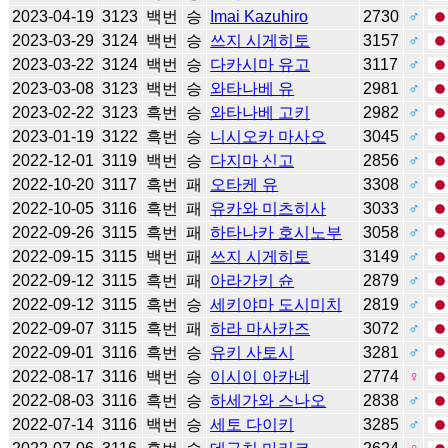
2023-04-19
3123
백번
승
Imai Kazuhiro
2730
♂
2023-03-29
3124
백번
승
쓰지 시게히토
3157
♂
2023-03-22
3124
백번
승
다카시마 유고
3117
♂
2023-03-08
3123
백번
승
와타나베 유
2981
♂
2023-02-22
3123
흑번
승
와타나베 고키
2982
♂
2023-01-19
3122
흑번
승
니시오카 마사오
3045
♂
2022-12-01
3119
백번
승
다지마 신고
2856
♂
2022-10-20
3117
흑번
패
오타케 유
3308
♂
2022-10-05
3116
흑번
패
유카와 미츠히사
3033
♂
2022-09-26
3115
흑번
패
하타나카 호시노부
3058
♂
2022-09-15
3115
백번
패
쓰지 시게히토
3149
♂
2022-09-12
3115
흑번
패
아라가키 슌
2879
♂
2022-09-12
3115
흑번
승
세키야마 도시미치
2819
♂
2022-09-07
3115
흑번
패
하라 마사카즈
3072
♂
2022-09-01
3116
흑번
승
유키 사토시
3281
♂
2022-08-17
3116
백번
승
이시이 아카네
2774
♀
2022-08-03
3116
흑번
승
하세가와 스나오
2838
♂
2022-07-14
3116
백번
승
세토 다이키
3285
♂