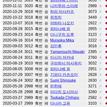
2020-11-12
3020
흑번
승
와타나베 간다이
3030
♂
2020-11-11
3020
흑번
승
나카무라 스미레
2989
♀
2020-10-29
3018
백번
승
하라 마사카즈
3073
♂
2020-10-22
3018
흑번
패
위정치
3449
♂
2020-10-07
3016
백번
승
야하타 나오키
2922
♂
2020-09-28
3015
흑번
승
와타나베 유
2955
♂
2020-09-23
3014
흑번
패
다니구치 도루
3123
♂
2020-09-16
3014
백번
승
Muraoka Mika
2222
♀
2020-09-03
3012
흑번
승
강민후
3016
♂
2020-08-24
3011
백번
승
Yamanouchi Masaki
2395
♂
2020-08-24
3011
흑번
승
이시이 아카네
2760
♀
2020-08-19
3010
백번
패
구라하시 마사유키
3032
♂
2020-08-05
3008
백번
승
와타나베 유
2951
♂
2020-07-29
3007
백번
승
기와다 카즈오미
2828
♂
2020-06-24
3002
흑번
승
Sumi Shinsuke
2630
♂
2020-05-28
2998
백번
패
린한제
3271
♂
2020-05-28
2998
흑번
패
아다치 도시마사
3260
♂
2020-03-27
2989
흑번
승
Tsukada Chiharu
2582
♀
2020-03-27
2989
흑번
패
다나카 고유
3103
♂