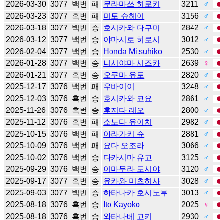
2026-03-30
3077
백번
패
무라마쓰 히로키
3211
♂
2026-03-23
3077
흑번
패
미토 슈헤이
3156
♂
2026-03-18
3077
백번
승
호시카와 다쿠미
2842
♂
2026-03-12
3077
백번
승
야마시로 히로시
3012
♂
2026-02-04
3077
백번
승
Honda Mitsuhiko
2530
♂
2026-01-28
3077
백번
승
니시야마 시즈카
2639
♀
2026-01-21
3077
흑번
승
오쿠마 유토
2820
♂
2025-12-17
3076
백번
패
우바이이
3248
♂
2025-12-03
3076
흑번
승
호시카와 코요
2861
♂
2025-11-26
3076
흑번
승
후지타 레오
2800
♂
2025-11-12
3076
흑번
패
소노다 유이치
2982
♂
2025-10-15
3076
백번
패
아라가키 슌
2881
♂
2025-10-09
3076
백번
패
요다 오조라
3066
♂
2025-10-02
3076
백번
승
다카시마 유고
3125
♂
2025-09-29
3076
백번
승
이마무라 도시야
3120
♂
2025-09-17
3077
흑번
승
유카와 미츠히사
3028
♂
2025-09-03
3077
백번
승
하타나카 호시노부
3013
♂
2025-08-18
3076
흑번
승
Ito Kayoko
2025
♀
2025-08-18
3076
흑번
승
와타나베 고키
2930
♂