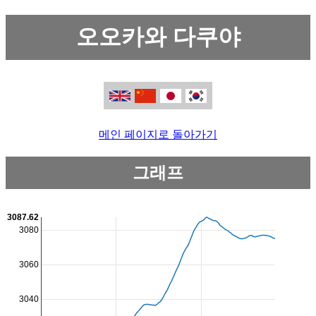
오오카와 다쿠야
메인 페이지로 돌아가기
그래프
3087.62
3080
3060
3040