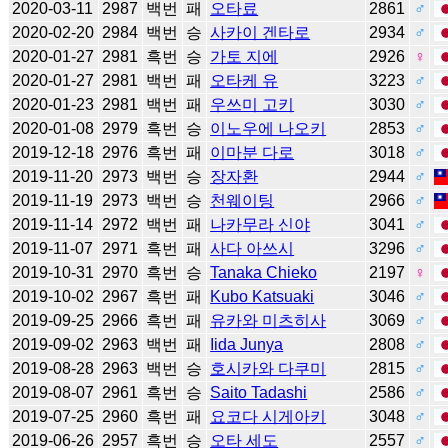
2020-03-11
2987
백번
패
오타료
2861
♂
2020-02-20
2984
백번
승
사카이 겐타로
2934
♂
2020-01-27
2981
흑번
승
가토 지에
2926
♀
2020-01-27
2981
백번
패
오타케 유
3223
♂
2020-01-23
2981
백번
패
우쓰미 고키
3030
♂
2020-01-08
2979
흑번
승
이노우에 나오키
2853
♂
2019-12-18
2976
흑번
패
이마분 다로
3018
♂
2019-11-20
2973
백번
승
장자환
2944
♂
2019-11-19
2973
백번
승
천웨이팅
2966
♂
2019-11-14
2972
백번
패
나카무라 신야
3041
♂
2019-11-07
2971
흑번
패
사다 아쓰시
3296
♂
2019-10-31
2970
흑번
승
Tanaka Chieko
2197
♀
2019-10-02
2967
흑번
패
Kubo Katsuaki
3046
♂
2019-09-25
2966
흑번
패
유카와 미츠히사
3069
♂
2019-09-02
2963
백번
패
Iida Junya
2808
♂
2019-08-28
2963
백번
승
호시카와 다쿠미
2815
♂
2019-08-07
2961
흑번
승
Saito Tadashi
2586
♂
2019-07-25
2960
흑번
패
요코다 시게아키
3048
♂
2019-06-26
2957
흑번
승
오타 세도
2557
♂