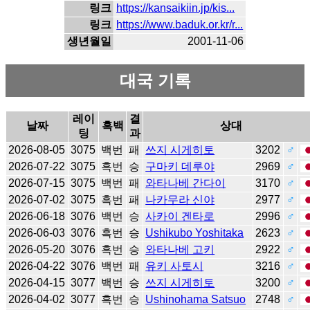
링크
https://kansaikiin.jp/kis...
링크
https://www.baduk.or.kr/r...
생년월일
2001-11-06
대국 기록
레이
결
날짜
흑백
상대
팅
과
2026-08-05
3075
백번
패
쓰지 시게히토
3202
♂
2026-07-22
3075
흑번
승
구마키 데루야
2969
♂
2026-07-15
3075
백번
패
와타나베 간다이
3170
♂
2026-07-02
3075
흑번
패
나카무라 신야
2977
♂
2026-06-18
3076
백번
승
사카이 겐타로
2996
♂
2026-06-03
3076
흑번
승
Ushikubo Yoshitaka
2623
♂
2026-05-20
3076
흑번
승
와타나베 고키
2922
♂
2026-04-22
3076
백번
패
유키 사토시
3216
♂
2026-04-15
3077
백번
승
쓰지 시게히토
3200
♂
2026-04-02
3077
흑번
승
Ushinohama Satsuo
2748
♂