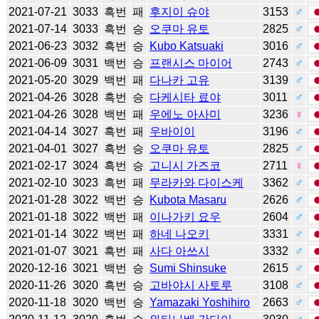
2021-07-21
3033
흑번
패
후지이 슈야
3153
♂
2021-07-14
3033
흑번
승
오쿠마 유토
2825
♂
2021-06-23
3032
흑번
승
Kubo Katsuaki
3016
♂
2021-06-09
3031
백번
승
프랜시스 마이어
2743
♂
2021-05-20
3029
백번
패
다나카 고유
3139
♂
2021-04-26
3028
흑번
승
다케시타 료야
3011
♂
2021-04-26
3028
백번
패
우에노 아사미
3236
♀
2021-04-14
3027
흑번
패
우바이이
3196
♂
2021-04-01
3027
흑번
승
오쿠마 유토
2825
♂
2021-02-17
3024
흑번
승
고니시 가즈코
2711
♀
2021-02-10
3023
흑번
패
무라카와 다이스케
3362
♂
2021-01-28
3022
백번
승
Kubota Masaru
2626
♂
2021-01-18
3022
백번
패
이나가키 요우
2604
♂
2021-01-14
3022
백번
패
하네 나오키
3331
♂
2021-01-07
3021
흑번
패
사다 아쓰시
3332
♂
2020-12-16
3021
백번
승
Sumi Shinsuke
2615
♂
2020-11-26
3020
흑번
승
고바야시 사토루
3108
♂
2020-11-18
3020
백번
승
Yamazaki Yoshihiro
2663
♂