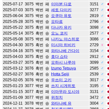
2025-07-17
3075
백번
패
이마분 다로
3151
♂
2025-07-03
3075
백번
패
세토 다이키
3277
♂
2025-06-04
3075
백번
승
오쿠마 유토
2819
♂
2025-05-28
3075
백번
승
오타료
2796
♂
2025-05-22
3075
흑번
패
다나카 유키
3098
♂
2025-05-14
3075
흑번
승
오노 코지
2577
♂
2025-05-08
3075
백번
패
나카노 야스히로
3086
♂
2025-04-30
3075
흑번
승
미시마 히비키
2729
♀
2025-04-16
3075
백번
패
와타나베 간다이
3154
♂
2025-04-03
3075
흑번
승
호다 쇼타
2912
♂
2025-03-27
3075
흑번
패
오하시 나루야
3099
♂
2025-03-12
3076
흑번
승
Izumo Tetsuya
2585
♂
2025-02-27
3076
흑번
승
Hotta Seiji
2539
♂
2025-02-05
3076
백번
승
우쓰미 고키
3017
♂
2025-01-23
3077
백번
패
쓰지 시게히토
3195
♂
2025-01-15
3077
흑번
패
이마무라 도시야
3131
♂
2025-01-09
3077
백번
패
위정치
3472
♂
2024-12-11
3078
백번
승
와타나베 유
3004
♂