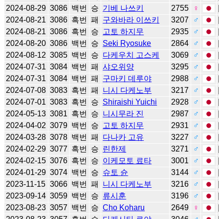
2024-08-29
3086
백번
승
기베 나쓰키
2755
♀
2024-08-21
3086
흑번
패
구와바라 이쓰키
3207
♂
2024-08-21
3086
흑번
승
고토 하지무
2935
♂
2024-08-20
3086
백번
승
Seki Ryosuke
2864
♂
2024-08-12
3085
백번
승
다케우치 고스케
3069
♂
2024-07-31
3084
백번
패
샤오위양
3295
♂
2024-07-31
3084
백번
패
구마키 데루야
2988
♂
2024-07-08
3083
흑번
패
니시 다케노부
3217
♂
2024-07-01
3083
흑번
승
Shiraishi Yuichi
2928
♂
2024-05-13
3081
흑번
승
니시무라 진
2987
♂
2024-04-02
3079
백번
승
고토 하지무
2931
♂
2024-03-28
3078
백번
패
다나카 고유
3227
♂
2024-02-29
3077
흑번
승
린한제
3271
♂
2024-02-15
3076
흑번
승
이케모토 료타
3001
♂
2024-01-29
3074
백번
승
슈토 슌
3144
♂
2023-11-15
3066
백번
패
니시 다케노부
3216
♂
2023-09-14
3059
백번
승
류시훈
3196
♂
2023-08-23
3057
백번
승
Cho Koharu
2649
♀