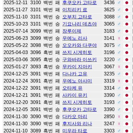
2025-12-11
3100
백번
패
후쿠오카 고타로
3436
♂
2025-11-27
3101
백번
패
이치리키 료
3625
♂
2025-11-10
3101
백번
승
오부치 고타로
3088
♂
2025-10-23
3101
백번
승
기요나리 데츠야
3065
♂
2025-07-14
3099
백번
패
장루이제
3183
♂
2025-06-23
3099
백번
승
우에노 리사
3141
♀
2025-05-22
3098
백번
승
오오카와 다쿠야
3075
♂
2025-04-03
3096
흑번
패
쓰지 시게히토
3196
♂
2025-03-06
3095
흑번
승
구와바라 이쓰키
3220
♂
2025-01-27
3093
흑번
승
무카이 지아키
3067
♀
2024-12-25
3091
백번
패
다나카 고유
3235
♂
2024-12-24
3091
흑번
패
우에노 아사미
3319
♀
2024-12-22
3091
백번
패
오타케 유
3314
♂
2024-12-21
3091
백번
패
사카이 유키
3390
♂
2024-12-20
3091
흑번
패
쓰지 시게히토
3193
♂
2024-12-05
3091
백번
승
후쿠오카 고타로
3390
♂
2024-11-30
3090
백번
승
다카오 마리
2850
♀
2024-11-30
3090
백번
패
후지사와 리나
3247
♀
2024-11-10
3089
흑번
패
미우라 타로
3303
♂