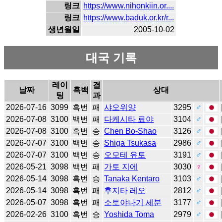
링크
https://www.nihonkiin.or....
링크
https://www.baduk.or.kr/r...
생년월일
2005-10-02
대국 기록
레이
결
날짜
흑백
상대
팅
과
2026-07-16
3099
흑번
패
샤오위양
3295
♂
2026-07-08
3100
백번
패
다케시타 료야
3104
♂
2026-07-08
3100
흑번
승
Chen Bo-Shao
3126
♂
2026-07-07
3100
백번
승
Shiga Tsukasa
2986
♂
2026-07-07
3100
백번
승
오모테 유토
3191
♂
2026-05-21
3098
백번
패
가토 지에
3030
♀
2026-05-14
3098
흑번
승
Tanaka Kentaro
3103
♂
2026-05-14
3098
흑번
패
후지타 레오
2812
♂
2026-05-07
3098
흑번
패
소토야나기 세분
3177
♂
2026-02-26
3100
흑번
승
Yoshida Toma
2979
♂