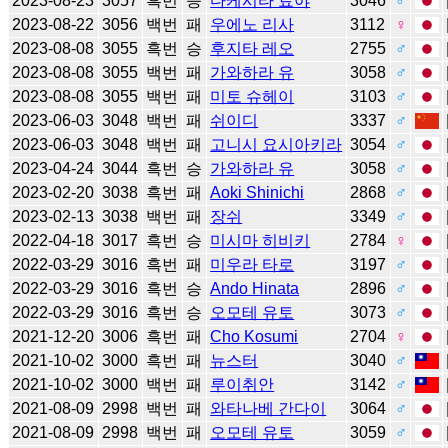
2023-08-23
3057
흑번
승
다케시타 료야
3046
♂
2023-08-22
3056
백번
패
우에노 리사
3112
♀
2023-08-08
3055
흑번
승
후지타 레오
2755
♂
2023-08-08
3055
백번
패
가와하라 유
3058
♂
2023-08-08
3055
백번
패
미토 슈헤이
3103
♂
2023-06-03
3048
백번
패
쉬이디
3337
♂
2023-06-03
3048
백번
패
고니시 요시아키라
3054
♂
2023-04-24
3044
흑번
승
가와하라 유
3058
♂
2023-02-20
3038
흑번
패
Aoki Shinichi
2868
♂
2023-02-13
3038
백번
패
장쉬
3349
♂
2022-04-18
3017
흑번
승
미시마 히비키
2784
♀
2022-03-29
3016
흑번
패
미우라 타로
3197
♂
2022-03-29
3016
흑번
승
Ando Hinata
2896
♂
2022-03-29
3016
흑번
승
오모테 유토
3073
♂
2021-12-20
3006
흑번
패
Cho Kosumi
2704
♀
2021-10-02
3000
흑번
패
뉴스터
3040
♂
2021-10-02
3000
백번
패
루이취안
3142
♂
2021-08-09
2998
백번
패
와타나베 간다이
3064
♂
2021-08-09
2998
백번
패
오모테 유토
3059
♂