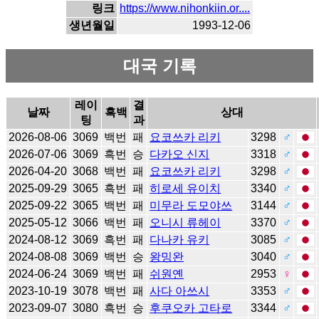
링크
https://www.nihonkiin.or....
생년월일
1993-12-06
대국 기록
레이
결
날짜
흑백
상대
팅
과
2026-08-06
3069
백번
패
요코쓰카 리키
3298
♂
2026-07-06
3069
흑번
승
다카오 신지
3318
♂
2026-04-20
3068
백번
패
요코쓰카 리키
3298
♂
2025-09-29
3065
흑번
패
히로세 유이치
3340
♂
2025-09-22
3065
백번
패
미무라 도모야쓰
3144
♂
2025-05-12
3066
백번
패
오니시 류헤이
3370
♂
2024-08-12
3069
흑번
패
다나카 유키
3085
♂
2024-08-08
3069
백번
승
왕밍완
3040
♂
2024-06-24
3069
백번
패
쉬원옌
2953
♀
2023-10-19
3078
백번
패
사다 아쓰시
3353
♂
2023-09-07
3080
흑번
승
후쿠오카 고타로
3344
♂