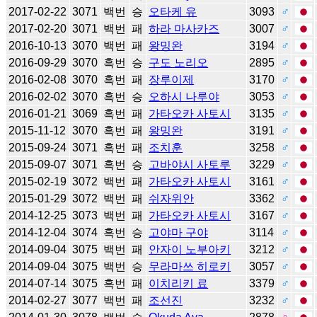
2017-02-22
3071
백번
승
오타케 유
3093
♂
2017-02-20
3071
백번
패
하라 마사카즈
3007
♂
2016-10-13
3070
백번
패
왕밍완
3194
♂
2016-09-29
3070
흑번
승
구도 노리오
2895
♂
2016-02-08
3070
흑번
패
장루이제
3170
♂
2016-02-02
3070
흑번
승
오하시 나루야
3053
♂
2016-01-21
3069
흑번
패
가타오카 사토시
3135
♂
2015-11-12
3070
흑번
패
왕밍완
3191
♂
2015-09-24
3071
흑번
패
조치훈
3258
♂
2015-09-07
3071
흑번
승
고바야시 사토루
3229
♂
2015-02-19
3072
백번
패
가타오카 사토시
3161
♂
2015-01-29
3072
백번
패
쉬자위안
3362
♂
2014-12-25
3073
백번
패
가타오카 사토시
3167
♂
2014-12-04
3074
흑번
승
고야마 구야
3114
♂
2014-09-04
3075
백번
패
안자이 노부아키
3212
♂
2014-09-04
3075
백번
승
무라마쓰 히로키
3057
♂
2014-07-14
3075
흑번
패
이치리키 료
3379
♂
2014-02-27
3077
백번
패
조선진
3232
♂