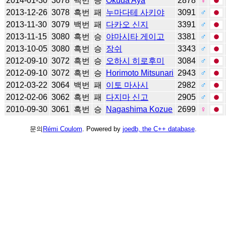
2014-01-30
3078
백번
승
Okuda Aya
2878
♀
2013-12-26
3078
흑번
패
누마다테 사키야
3091
♂
2013-11-30
3079
백번
패
다카오 신지
3391
♂
2013-11-15
3080
흑번
승
야마시타 게이고
3381
♂
2013-10-05
3080
흑번
승
장쉬
3343
♂
2012-09-10
3072
흑번
승
오하시 히로후미
3084
♂
2012-09-10
3072
흑번
승
Horimoto Mitsunari
2943
♂
2012-03-22
3064
백번
패
이토 마사시
2982
♂
2012-02-06
3062
흑번
패
다지마 신고
2905
♂
2010-09-30
3061
흑번
승
Nagashima Kozue
2699
♀
문의
Rémi Coulom
. Powered by
joedb, the C++ database
.