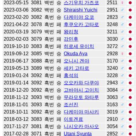
2023-05-15
3081
백번
승
스기우치 가즈코
2511
♀
2023-03-06
3082
백번
승
Shiraishi Yuichi
2951
♂
2023-02-20
3082
흑번
승
다케미야 요코
2823
♂
2021-04-22
3078
흑번
패
후쿠오카 고타로
3248
♂
2020-03-19
3079
백번
패
왕리청
3211
♂
2020-02-03
3079
흑번
패
강민후
3030
♂
2019-10-10
3083
흑번
패
히로세 유이치
3272
♂
2019-09-12
3085
백번
승
Okuda Aya
2928
♀
2019-06-17
3088
흑번
패
오니시 겐야
3170
♂
2019-05-13
3089
백번
승
세키 고타로
3240
♂
2019-01-24
3092
흑번
패
홍석의
3228
♂
2019-01-14
3092
흑번
승
오오카와 다쿠야
2943
♂
2018-12-20
3092
흑번
승
고바야시 고이치
3084
♂
2018-11-12
3093
백번
승
무라모토 와타루
3063
♂
2018-11-01
3093
흑번
승
조선진
3163
♂
2018-10-11
3092
흑번
승
다케미야 마사키
3019
♂
2018-03-12
3083
흑번
패
이토겐료
2910
♂
2017-11-27
3081
흑번
승
니시오카 마사오
3054
♂
2017-02-28
3071
흑번
패
Utani Syunta
2852
♂