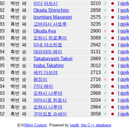
82
백번
패
이다 아쓰시
3210
♂
|
go4
82
흑번
패
Okada Shinichiro
2858
♂
|
go4
82
백번
승
Izumitani Masanori
2575
♂
|
go4
83
흑번
패
고바야시 사토루
3235
♂
|
go4
83
흑번
승
Okuda Aya
2900
♀
|
go4
83
흑번
패
오하시 히로후미
3089
♂
|
go4
83
백번
패
미네 야스히로
2942
♂
|
go4
84
흑번
승
데라야마 레이
3131
♂
|
go4
85
백번
승
Takabayashi Takuji
2869
♂
|
go4
85
백번
승
Inaba Takahiro
3012
♂
|
go4
83
흑번
승
세키 다쓰야
2713
♂
|
go4
82
백번
승
왕징이
2716
♀
|
go4
64
백번
패
간다 에이
2980
♂
|
go4
63
흑번
패
오하시 나루야
2968
♂
|
go4
63
백번
패
야마시로 히로시
3204
♂
|
go4
63
흑번
승
오하시 나루야
2964
♂
|
go4
62
흑번
패
구마모토 슈세이
3058
♂
|
go4
문의
Rémi Coulom
. Powered by
joedb, the C++ database
.