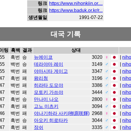
링크
https://www.nihonkiin.or....
링크
https://www.baduk.or.kr/r...
생년월일
1991-07-22
대국 기록
이팅
흑백
결과
상대
55
흑번
승
뉴에이코
3020
♀
|
niho
55
백번
승
데라야마 레이
3149
♂
|
niho
55
백번
패
야마시타 게이고
3347
♂
|
niho
47
흑번
패
왕리청
3196
♂
|
niho
47
백번
패
히라타 도모야
3386
♂
|
niho
47
백번
패
모토키 가쓰야
3444
♂
|
niho
47
흑번
승
만나미 나오
2800
♀
|
niho
47
흑번
패
고노 미츠키
3094
♂
|
niho
46
백번
패
야나기하라 사키(栁原咲輝)
2968
♀
|
niho
47
흑번
승
아오키 히로타카
3044
♂
|
niho
47
흑번
패
장쉬
3335
♂
|
niho