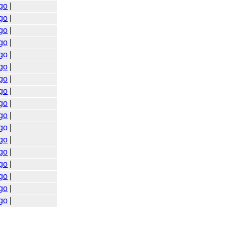
go
|
go
|
go
|
go
|
go
|
go
|
go
|
go
|
go
|
go
|
go
|
go
|
go
|
go
|
go
|
go
|
go
|