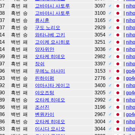
37
흑번
패
고바야시 사토루
3097
♂
|
niho
38
흑번
승
고바야시 사토루
3100
♂
|
niho
37
흑번
승
류시훈
3165
♂
|
niho
37
흑번
승
구도 노리오
2929
♂
|
niho
14
흑번
승
와타나베 고키
3054
♂
|
niho
14
백번
패
고이케 요시히로
3251
♂
|
niho
14
흑번
패
양자위안
3036
♂
|
niho
99
흑번
패
오타케 히데오
2982
♂
|
niho
97
흑번
패
장쉬
3397
♂
|
niho
96
백번
패
우에노 아사미
3153
♀
|
go4
93
백번
승
린하이펑
2776
♂
|
go4
92
흑번
패
야마시타 게이고
3400
♂
|
niho
90
흑번
패
야오즈텅
3205
♂
|
go4
89
흑번
승
오타케 히데오
2992
♂
|
niho
86
백번
패
조선진
3196
♂
|
niho
86
백번
패
볜원카이
2967
♂
|
go4
86
흑번
승
오타케 히데오
3004
♂
|
niho
83
흑번
패
이시다 요시오
3044
♂
|
niho