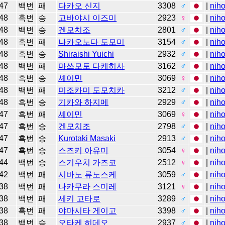
47
백번
패
다카오 신지
3308
♂
|
niho
48
흑번
승
고바야시 이즈미
2923
♀
|
niho
48
백번
승
겐모치조
2801
♂
|
niho
48
흑번
패
나카오노다 도모미
3154
♂
|
niho
48
흑번
승
Shiraishi Yuichi
2932
♂
|
niho
48
백번
패
마쓰모토 다케히사
3162
♂
|
niho
48
흑번
승
셰이민
3069
♀
|
niho
48
백번
패
미조카미 도모치카
3212
♂
|
niho
48
흑번
승
기카와 하지메
2929
♂
|
niho
47
흑번
패
셰이민
3069
♀
|
niho
47
흑번
승
겐모치조
2798
♂
|
niho
47
흑번
승
Kurotaki Masaki
2913
♂
|
niho
47
흑번
승
스즈키 아유미
3054
♀
|
niho
44
백번
승
스기우치 가즈코
2512
♀
|
niho
42
백번
패
시바노 류노스케
3059
♂
|
niho
38
백번
패
나카무라 스미레
3121
♀
|
niho
38
백번
패
세키 고타로
3289
♂
|
niho
38
흑번
패
야마시타 게이고
3398
♂
|
niho
38
백번
승
오타케 히데오
2937
♂
|
niho