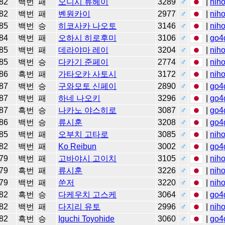
82
백번
패
오니시 류헤이
3289
♂
|
niho
82
백번
패
볜원카이
2977
♂
|
niho
85
백번
승
히코사카 나오토
3146
♂
|
niho
84
백번
패
오하시 히로후미
3106
♂
|
go4
85
백번
패
데라야마 레이
3204
♂
|
niho
85
백번
승
다카기 준페이
2774
♂
|
niho
86
흑번
패
가타오카 사토시
3172
♂
|
niho
87
백번
승
구와모토 신페이
2890
♂
|
go4
87
백번
패
하네 나오키
3296
♂
|
go4
87
흑번
승
나카노 야스히로
3087
♂
|
go4
86
백번
승
류시훈
3208
♂
|
go4
85
백번
패
오부치 고타로
3085
♂
|
niho
82
백번
패
Ko Reibun
3002
♂
|
go4
79
백번
패
고바야시 고이치
3105
♂
|
niho
79
흑번
패
류시훈
3226
♂
|
niho
79
백번
패
쑨저
3220
♂
|
niho
82
흑번
승
다케우치 고스케
3064
♂
|
go4
82
백번
패
다지리 유토
2996
♂
|
niho
82
흑번
승
Iguchi Toyohide
3060
♂
|
go4