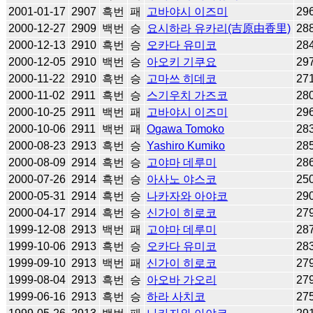
2001-01-17
2907
흑번
패
고바야시 이즈미
29
2000-12-27
2909
백번
승
요시하라 유카리(吉原由香里)
28
2000-12-13
2910
흑번
승
오카다 유미코
28
2000-12-05
2910
백번
승
아오키 기쿠요
29
2000-11-22
2910
흑번
승
고마쓰 히데코
27
2000-11-02
2911
흑번
승
스기우치 가즈코
28
2000-10-25
2911
백번
패
고바야시 이즈미
29
2000-10-06
2911
백번
패
Ogawa Tomoko
28
2000-08-23
2913
흑번
승
Yashiro Kumiko
28
2000-08-09
2914
흑번
승
고야마 데루미
28
2000-07-26
2914
흑번
승
아사노 야스코
25
2000-05-31
2914
흑번
승
나카자와 아야코
29
2000-04-17
2914
흑번
승
신가이 히로코
27
1999-12-08
2913
백번
패
고야마 데루미
28
1999-10-06
2913
흑번
승
오카다 유미코
28
1999-09-10
2913
백번
패
신가이 히로코
27
1999-08-04
2913
흑번
승
아오바 가오리
27
1999-06-16
2913
흑번
승
하라 사치코
27