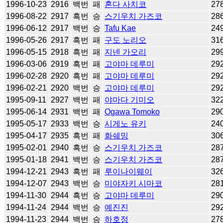
1996-10-23
2916
백번
패
혼다 사치코
27
1996-08-22
2917
흑번
승
스기우치 가즈코
28
1996-06-12
2917
백번
승
Tafu Kae
24
1996-05-26
2917
흑번
패
구도 노리오
31
1996-05-15
2918
흑번
패
지넨 가오리
29
1996-03-06
2919
흑번
패
고야마 데루미
29
1996-02-28
2920
흑번
패
고야마 데루미
29
1996-02-21
2920
백번
승
고야마 데루미
29
1995-09-11
2927
백번
패
야마다 기미오
32
1995-06-14
2931
백번
패
Ogawa Tomoko
29
1995-05-17
2933
백번
승
시게노 유키
24
1995-04-17
2935
흑번
패
화쉐밍
30
1995-02-01
2940
흑번
승
스기우치 가즈코
28
1995-01-18
2941
백번
승
스기우치 가즈코
28
1994-12-21
2943
흑번
패
루이나이웨이
32
1994-12-07
2943
백번
승
미야자키 시마코
28
1994-11-30
2944
흑번
승
고야마 데루미
29
1994-11-24
2944
백번
승
예진진
29
1994-11-23
2944
백번
승
하호정
27