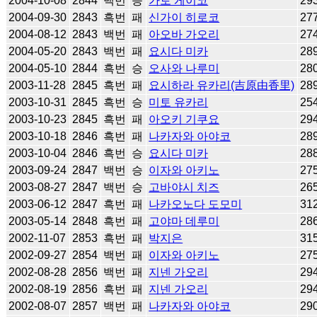
2004-10-08
2844
백번
승
가토 게이코
29
2004-09-30
2843
흑번
패
신가이 히로코
27
2004-08-12
2843
백번
패
아오바 가오리
27
2004-05-20
2843
백번
패
요시다 미카
28
2004-05-10
2844
흑번
승
오사와 나루미
28
2003-11-28
2845
흑번
패
요시하라 유카리(吉原由香里)
28
2003-10-31
2845
흑번
승
미토 유카리
25
2003-10-23
2845
흑번
패
아오키 기쿠요
29
2003-10-18
2846
흑번
패
나카자와 아야코
28
2003-10-04
2846
흑번
승
요시다 미카
28
2003-09-24
2847
백번
승
이자와 아키노
27
2003-08-27
2847
백번
승
고바야시 치즈
26
2003-06-12
2847
흑번
패
나카오노다 도모미
31
2003-05-14
2848
흑번
패
고야마 데루미
28
2002-11-07
2853
흑번
패
박지은
31
2002-09-27
2854
백번
패
이자와 아키노
27
2002-08-28
2856
백번
패
지넨 가오리
29
2002-08-19
2856
흑번
패
지넨 가오리
29
2002-08-07
2857
백번
패
나카자와 아야코
29