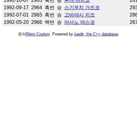
1992-10-07
2963
흑번
승
혼다 사치코
28
1992-09-17
2964
흑번
승
스기우치 가즈코
29
1992-07-01
2965
흑번
승
고바야시 치즈
28
1992-05-20
2966
백번
승
아사노 야스코
26
문의
Rémi Coulom
. Powered by
joedb, the C++ database
.