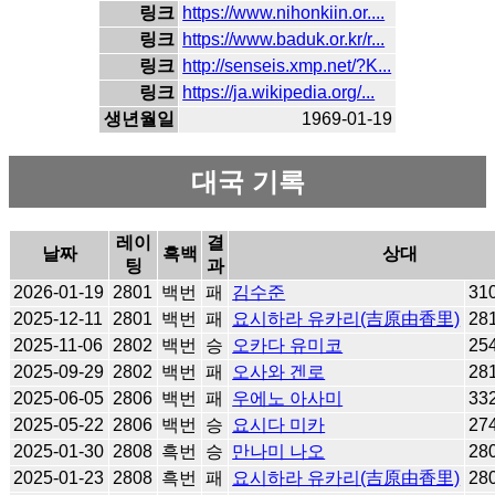
링크
https://www.nihonkiin.or....
링크
https://www.baduk.or.kr/r...
링크
http://senseis.xmp.net/?K...
링크
https://ja.wikipedia.org/...
생년월일
1969-01-19
대국 기록
레이
결
날짜
흑백
상대
팅
과
2026-01-19
2801
백번
패
김수준
31
2025-12-11
2801
백번
패
요시하라 유카리(吉原由香里)
28
2025-11-06
2802
백번
승
오카다 유미코
25
2025-09-29
2802
백번
패
오사와 겐로
28
2025-06-05
2806
백번
패
우에노 아사미
33
2025-05-22
2806
백번
승
요시다 미카
27
2025-01-30
2808
흑번
승
만나미 나오
28
2025-01-23
2808
흑번
패
요시하라 유카리(吉原由香里)
28