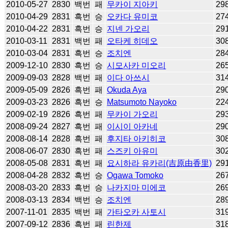
2010-05-27
2830
백번
패
무카이 지아키
29
2010-04-29
2831
흑번
승
오카다 유미코
27
2010-04-22
2831
흑번
승
지넨 가오리
29
2010-03-11
2831
백번
패
오타케 히데오
30
2010-03-04
2831
흑번
승
조치엔
28
2009-12-10
2830
흑번
승
시모사카 미오리
26
2009-09-03
2828
백번
패
이다 아쓰시
31
2009-05-09
2826
흑번
패
Okuda Aya
29
2009-03-23
2826
흑번
승
Matsumoto Nayoko
22
2009-02-19
2826
흑번
패
무카이 가오리
29
2008-09-24
2827
흑번
패
이시이 아카네
29
2008-08-14
2828
흑번
패
후지타 아키히코
30
2008-06-07
2830
흑번
패
스즈키 아유미
30
2008-05-08
2831
흑번
패
요시하라 유카리(吉原由香里)
29
2008-04-28
2832
흑번
승
Ogawa Tomoko
26
2008-03-20
2833
흑번
승
나카지마 미에코
26
2008-03-13
2834
백번
승
조치엔
28
2007-11-01
2835
백번
패
가타오카 사토시
31
2007-09-12
2836
흑번
패
린한제
31