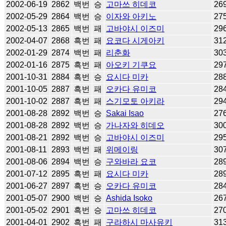
2002-06-19
2862
백번
승
고마쓰 히데코
26
2002-05-29
2864
백번
승
이자와 아키노
27
2002-05-13
2865
백번
패
고바야시 이즈미
29
2002-04-07
2868
흑번
패
요코다 시게아키
31
2002-01-29
2874
백번
패
리춘화
30
2002-01-16
2875
흑번
패
아오키 기쿠요
29
2001-10-31
2884
흑번
승
요시다 미카
28
2001-10-05
2887
흑번
패
오카다 유미코
28
2001-10-02
2887
흑번
패
스기모토 아키라
29
2001-08-28
2892
백번
승
Sakai Isao
27
2001-08-28
2892
백번
승
가나자와 히데오
30
2001-08-21
2892
백번
승
고바야시 이즈미
29
2001-08-11
2893
백번
패
위메이링
30
2001-08-06
2894
백번
승
구와바라 요코
28
2001-07-12
2895
흑번
패
요시다 미카
28
2001-06-27
2897
흑번
승
오카다 유미코
28
2001-05-07
2900
백번
승
Ashida Isoko
26
2001-05-02
2901
흑번
승
고마쓰 히데코
27
2001-04-01
2902
흑번
패
구라하시 마사유키
31