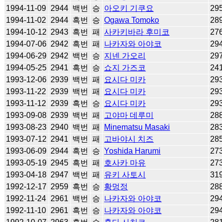
1994-11-09
2944
백번
승
아오키 기쿠요
29
1994-11-02
2944
흑번
승
Ogawa Tomoko
28
1994-10-12
2943
흑번
패
사카키바라 후미코
27
1994-07-06
2942
흑번
패
나카자와 아야코
29
1994-06-29
2942
백번
승
지넨 가오리
29
1994-05-25
2941
흑번
승
쇼지 가즈코
24
1993-12-06
2939
백번
패
요시다 미카
29
1993-11-22
2939
백번
패
요시다 미카
29
1993-11-12
2939
흑번
승
요시다 미카
29
1993-09-08
2939
백번
패
고야마 데루미
28
1993-08-23
2940
백번
패
Minematsu Masaki
28
1993-07-12
2941
백번
패
고바야시 치즈
28
1993-06-09
2944
흑번
승
Yoshida Harumi
27
1993-05-19
2945
흑번
패
호사카 마유
27
1993-04-18
2947
백번
패
유키 사토시
31
1992-12-17
2959
흑번
승
황멍정
28
1992-11-24
2961
백번
승
나카자와 아야코
29
1992-11-10
2961
흑번
승
나카자와 아야코
29