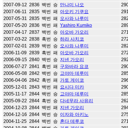
2007-09-12
2836
백번
승
만나미 나오
29
2007-06-11
2835
백번
패
아오키 기쿠요
29
2007-05-31
2835
백번
패
오사와 나루미
28
2007-05-20
2836
백번
패
Yashiro Kumiko
28
2007-04-17
2837
백번
승
아오바 가오리
27
2007-03-22
2838
흑번
승
하라 사치코
27
2007-02-01
2839
백번
승
오사와 나루미
28
2006-11-09
2839
흑번
패
아오바 가오리
27
2006-09-15
2840
백번
승
지넨 가오리
29
2006-07-27
2841
흑번
패
구와바라 요코
29
2006-05-08
2842
백번
승
고야마 데루미
28
2006-04-06
2842
흑번
패
가토 게이코
29
2005-12-01
2843
백번
패
요시다 미카
29
2005-11-17
2844
백번
승
고야마 데루미
28
2005-09-22
2844
흑번
승
다네무라 사유리
26
2004-12-23
2844
백번
패
지넨 가오리
29
2004-12-16
2844
백번
승
이자와 아키노
27
2004-11-25
2844
백번
승
혼다 데루코
27