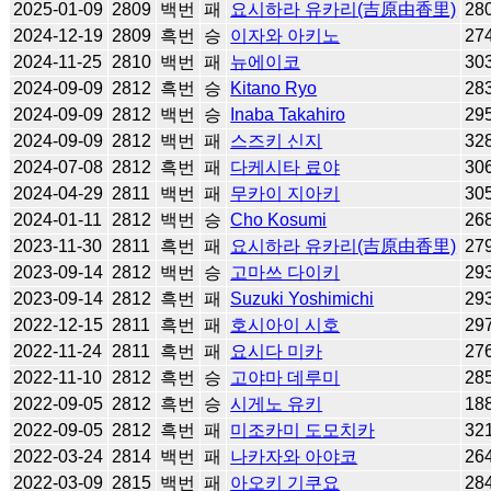
2025-01-09
2809
백번
패
요시하라 유카리(吉原由香里)
28
2024-12-19
2809
흑번
승
이자와 아키노
27
2024-11-25
2810
백번
패
뉴에이코
30
2024-09-09
2812
흑번
승
Kitano Ryo
28
2024-09-09
2812
백번
승
Inaba Takahiro
29
2024-09-09
2812
백번
패
스즈키 신지
32
2024-07-08
2812
흑번
패
다케시타 료야
30
2024-04-29
2811
백번
패
무카이 지아키
30
2024-01-11
2812
백번
승
Cho Kosumi
26
2023-11-30
2811
흑번
패
요시하라 유카리(吉原由香里)
27
2023-09-14
2812
백번
승
고마쓰 다이키
29
2023-09-14
2812
흑번
패
Suzuki Yoshimichi
29
2022-12-15
2811
흑번
패
호시아이 시호
29
2022-11-24
2811
흑번
패
요시다 미카
27
2022-11-10
2812
흑번
승
고야마 데루미
28
2022-09-05
2812
흑번
승
시게노 유키
18
2022-09-05
2812
흑번
패
미조카미 도모치카
32
2022-03-24
2814
백번
패
나카자와 아야코
26
2022-03-09
2815
백번
패
아오키 기쿠요
28