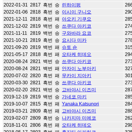
2022-01-31
2817
흑번
승
린하이펑
26
2022-01-06
2818
흑번
승
이시이 구니오
29
2021-12-11
2818
흑번
패
아오키 기쿠요
28
2021-12-02
2819
백번
승
쓰쿠다 아키코
27
2021-11-11
2819
백번
승
구와바라 요코
27
2021-10-21
2819
흑번
승
요시다 미카
27
2021-09-20
2819
백번
패
슈토 슌
31
2021-05-17
2818
흑번
패
오타케 히데오
29
2020-08-24
2821
백번
승
쓰쿠다 아키코
27
2020-08-24
2821
백번
패
안자이 노부아키
32
2020-07-02
2820
흑번
패
무카이 지아키
30
2020-03-30
2821
흑번
승
쓰쿠다 아키코
27
2020-02-20
2821
백번
승
고바야시 이즈미
28
2019-12-19
2819
백번
승
가네코 마키
28
2019-10-07
2815
흑번
패
Yanaka Katsunori
28
2019-03-21
2809
흑번
패
고바야시 이즈미
28
2019-02-07
2809
흑번
승
나카지마 미에코
26
2018-11-01
2806
흑번
패
오타케 히데오
29