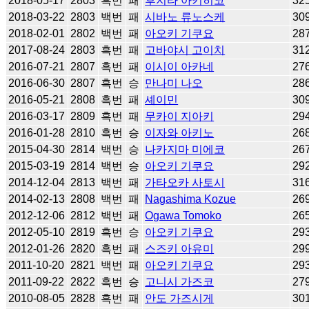
2018-05-17
2803
흑번
패
후지타 아키히코
32
2018-03-22
2803
백번
패
시바노 류노스케
30
2018-02-01
2802
백번
패
아오키 기쿠요
28
2017-08-24
2803
흑번
패
고바야시 고이치
31
2016-07-21
2807
흑번
패
이시이 아카네
27
2016-06-30
2807
흑번
승
만나미 나오
28
2016-05-21
2808
흑번
패
셰이민
30
2016-03-17
2809
흑번
패
무카이 지아키
29
2016-01-28
2810
흑번
승
이자와 아키노
26
2015-04-30
2814
백번
승
나카지마 미에코
26
2015-03-19
2814
백번
승
아오키 기쿠요
29
2014-12-04
2813
백번
패
가타오카 사토시
31
2014-02-13
2808
백번
패
Nagashima Kozue
26
2012-12-06
2812
백번
패
Ogawa Tomoko
26
2012-05-10
2819
흑번
승
아오키 기쿠요
29
2012-01-26
2820
흑번
패
스즈키 아유미
29
2011-10-20
2821
백번
패
아오키 기쿠요
29
2011-09-22
2822
흑번
승
고니시 가즈코
27
2010-08-05
2828
흑번
패
안도 가즈시게
30