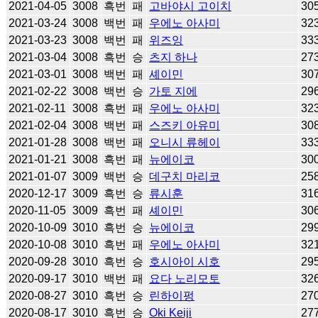
2021-04-05
3008
흑번
패
고바야시 고이치
30
2021-03-24
3008
백번
패
우에노 아사미
32
2021-03-23
3008
백번
패
위즈잉
33
2021-03-04
3008
흑번
승
츠지 하나
27
2021-03-01
3008
백번
패
셰이민
30
2021-02-22
3008
백번
승
가토 지에
29
2021-02-11
3008
흑번
패
우에노 아사미
32
2021-02-04
3008
백번
패
스즈키 아유미
30
2021-01-28
3008
백번
패
오니시 류헤이
33
2021-01-21
3008
흑번
패
뉴에이코
30
2021-01-07
3009
백번
승
데구치 마리코
25
2020-12-17
3009
흑번
승
류시훈
31
2020-11-05
3009
흑번
패
셰이민
30
2020-10-09
3010
흑번
승
뉴에이코
29
2020-10-08
3010
흑번
패
우에노 아사미
32
2020-09-28
3010
흑번
승
호시아이 시호
29
2020-09-17
3010
백번
패
요다 노리모토
32
2020-08-27
3010
흑번
승
린하이펑
27
2020-08-17
3010
흑번
승
Oki Keiji
27