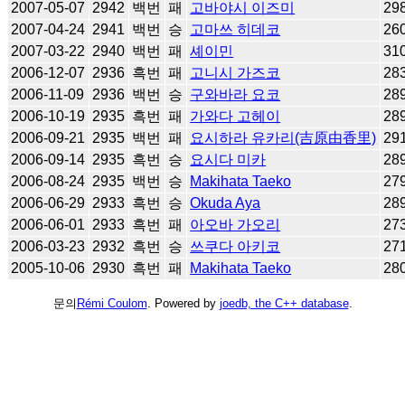
2007-05-07
2942
백번
패
고바야시 이즈미
29
2007-04-24
2941
백번
승
고마쓰 히데코
26
2007-03-22
2940
백번
패
셰이민
31
2006-12-07
2936
흑번
패
고니시 가즈코
28
2006-11-09
2936
백번
승
구와바라 요코
28
2006-10-19
2935
흑번
패
가와다 고헤이
28
2006-09-21
2935
백번
패
요시하라 유카리(吉原由香里)
29
2006-09-14
2935
흑번
승
요시다 미카
28
2006-08-24
2935
백번
승
Makihata Taeko
27
2006-06-29
2933
흑번
승
Okuda Aya
28
2006-06-01
2933
흑번
패
아오바 가오리
27
2006-03-23
2932
흑번
승
쓰쿠다 아키코
27
2005-10-06
2930
흑번
패
Makihata Taeko
28
문의
Rémi Coulom
. Powered by
joedb, the C++ database
.