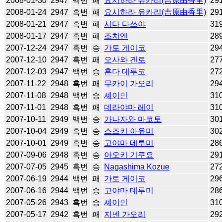
2008-01-30
2947
백번
패
요시하라 유카리(吉原由香里)
29
2008-01-24
2947
흑번
패
요시하라 유카리(吉原由香里)
29
2008-01-21
2947
흑번
패
시다 다쓰야
31
2008-01-17
2947
흑번
패
조치엔
28
2007-12-24
2947
흑번
승
가토 게이코
29
2007-12-10
2947
흑번
패
오사와 겐로
27
2007-12-03
2947
백번
승
혼다 데루코
27
2007-11-22
2948
흑번
패
무카이 가오리
29
2007-11-08
2948
백번
승
셰이민
31
2007-11-01
2948
흑번
패
데라야마 레이
31
2007-10-11
2949
백번
승
가나자와 마코토
30
2007-10-04
2949
흑번
승
스즈키 아유미
30
2007-10-01
2949
흑번
승
고야마 데루미
28
2007-09-06
2948
흑번
승
아오키 기쿠요
29
2007-07-05
2945
흑번
승
Nagashima Kozue
27
2007-06-19
2944
백번
패
가토 게이코
29
2007-06-16
2944
백번
승
고야마 데루미
28
2007-05-26
2943
흑번
승
셰이민
31
2007-05-17
2942
흑번
패
지넨 가오리
29