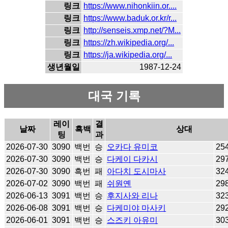
링크
https://www.nihonkiin.or....
링크
https://www.baduk.or.kr/r...
링크
http://senseis.xmp.net/?M...
링크
https://zh.wikipedia.org/...
링크
https://ja.wikipedia.org/...
생년월일
1987-12-24
대국 기록
레이
결
날짜
흑백
상대
팅
과
2026-07-30
3090
백번
승
오카다 유미코
25
2026-07-30
3090
백번
승
다케이 다카시
29
2026-07-30
3090
흑번
패
아다치 도시마사
32
2026-07-02
3090
백번
패
쉬원옌
29
2026-06-13
3091
백번
승
후지사와 리나
32
2026-06-08
3091
백번
승
다케미야 마사키
29
2026-06-01
3091
백번
승
스즈키 아유미
30