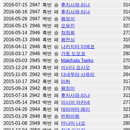
2016-07-15
2947
흑번
승
후지사와 리나
31
2016-06-16
2947
흑번
패
후지사와 리나
31
2016-05-26
2947
백번
승
왕징이
27
2016-05-15
2946
백번
패
오유진
32
2016-05-14
2946
흑번
승
장정핑
27
2016-05-13
2946
흑번
패
왕천싱
31
2016-04-11
2946
흑번
승
나카지마 미에코
26
2016-03-17
2946
백번
승
가토 도모코
28
2016-03-03
2945
백번
승
Makihata Taeko
27
2015-12-24
2943
흑번
패
이시다 요시오
30
2015-11-05
2942
백번
패
다네무라 사유리
26
2015-10-17
2942
흑번
패
리허
31
2015-09-24
2942
흑번
승
왕징이
27
2015-07-16
2942
흑번
패
후지사와 리나
31
2015-05-14
2943
백번
패
이시이 아카네
27
2015-04-26
2944
흑번
패
데라야마 레이
32
2015-01-29
2948
흑번
승
린하이펑
28
2015-01-08
2949
백번
패
만나미 나오
28