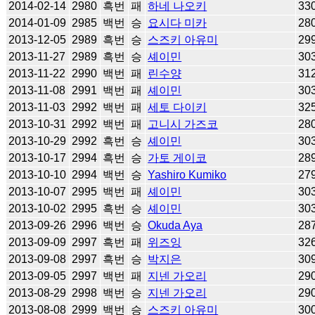
2014-02-14
2980
흑번
패
하네 나오키
33
2014-01-09
2985
백번
승
요시다 미카
28
2013-12-05
2989
흑번
승
스즈키 아유미
29
2013-11-27
2989
흑번
승
셰이민
30
2013-11-22
2990
백번
패
린수양
31
2013-11-08
2991
백번
패
셰이민
30
2013-11-03
2992
백번
패
세토 다이키
32
2013-10-31
2992
백번
패
고니시 가즈코
28
2013-10-29
2992
흑번
승
셰이민
30
2013-10-17
2994
흑번
승
가토 게이코
28
2013-10-10
2994
백번
승
Yashiro Kumiko
27
2013-10-07
2995
백번
패
셰이민
30
2013-10-02
2995
흑번
승
셰이민
30
2013-09-26
2996
백번
승
Okuda Aya
28
2013-09-09
2997
흑번
패
위즈잉
32
2013-09-08
2997
흑번
승
박지은
30
2013-09-05
2997
백번
패
지넨 가오리
29
2013-08-29
2998
백번
승
지넨 가오리
29
2013-08-08
2999
백번
승
스즈키 아유미
30