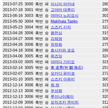
2013-07-25
3000
흑번
패
이시이 아카네
28
2013-07-18
3001
백번
승
고야마 데루미
28
2013-06-16
3003
흑번
승
야마다 노리요시
30
2013-05-30
3004
백번
승
Makihata Taeko
27
2013-05-23
3004
백번
패
스즈키 신지
32
2013-04-28
3006
흑번
승
왕천싱
31
2013-04-27
3006
백번
승
김채영
30
2013-04-26
3006
흑번
승
장정핑
27
2013-04-18
3006
흑번
승
호시카와 코요
28
2013-04-06
3005
흑번
패
위즈잉
32
2013-03-03
3005
백번
패
야마다 기미오
32
2013-02-14
3005
백번
승
東 道秀(현 鄒 海石)
25
2013-02-07
3005
흑번
승
오카다 유미코
27
2013-01-10
3005
백번
패
스즈키 아유미
30
2012-12-14
3006
흑번
패
최 정
32
2012-12-13
3006
백번
승
쑤성팡
27
2012-12-13
3006
백번
패
루이나이웨이
32
2012-12-09
3006
흑번
승
모치즈키 겐이치
31