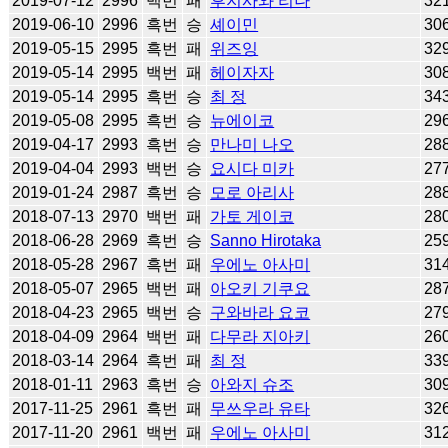
2019-07-12
2996
백번
패
후지사와 리나
32
2019-06-10
2996
흑번
승
셰이민
30
2019-05-15
2995
흑번
패
위즈잉
32
2019-05-14
2995
백번
패
헤이자자
30
2019-05-14
2995
흑번
승
최 정
34
2019-05-08
2995
흑번
승
뉴에이코
29
2019-04-17
2993
흑번
승
만나미 나오
28
2019-04-04
2993
백번
승
요시다 미카
27
2019-01-24
2987
흑번
승
모로 아리사
28
2018-07-13
2970
백번
패
가토 게이코
28
2018-06-28
2969
흑번
승
Sanno Hirotaka
25
2018-05-28
2967
흑번
패
우에노 아사미
31
2018-05-07
2965
백번
패
아오키 기쿠요
28
2018-04-23
2965
백번
승
구와바라 요코
27
2018-04-09
2964
백번
패
다무라 지아키
26
2018-03-14
2964
흑번
패
최 정
33
2018-01-11
2963
흑번
승
아와지 슈조
30
2017-11-25
2961
흑번
패
무쓰우라 유타
32
2017-11-20
2961
백번
패
우에노 아사미
31