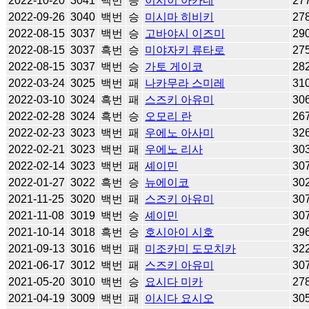
2022-10-20
3041
백번
승
이시이 아카네
27
2022-09-26
3040
백번
승
미시마 히비키
27
2022-08-15
3037
백번
승
고바야시 이즈미
29
2022-08-15
3037
흑번
승
미야자키 류타로
27
2022-08-15
3037
백번
승
가토 게이코
28
2022-03-24
3025
백번
패
나카무라 스미레
31
2022-03-10
3024
흑번
패
스즈키 아유미
30
2022-02-28
3024
흑번
승
오모리 란
26
2022-02-23
3023
백번
패
우에노 아사미
32
2022-02-21
3023
백번
패
우에노 리사
30
2022-02-14
3023
백번
패
셰이민
30
2022-01-27
3022
흑번
승
뉴에이코
30
2021-11-25
3020
백번
패
스즈키 아유미
30
2021-11-08
3019
백번
승
셰이민
30
2021-10-14
3018
흑번
승
호시아이 시호
29
2021-09-13
3016
백번
패
미조카미 도모치카
32
2021-06-17
3012
백번
패
스즈키 아유미
30
2021-05-20
3010
백번
승
요시다 미카
27
2021-04-19
3009
백번
패
이시다 요시오
30