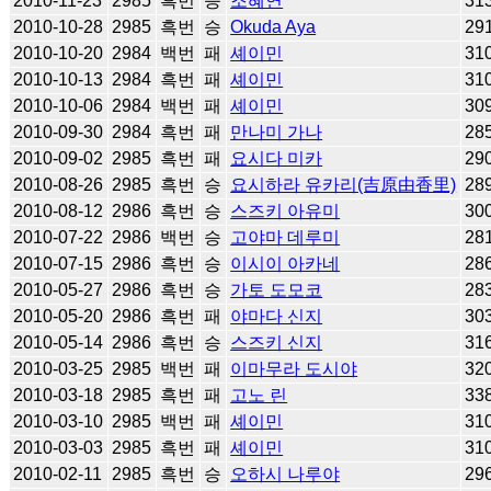
2010-11-23
2985
흑번
승
조혜연
31
2010-10-28
2985
흑번
승
Okuda Aya
29
2010-10-20
2984
백번
패
셰이민
31
2010-10-13
2984
흑번
패
셰이민
31
2010-10-06
2984
백번
패
셰이민
30
2010-09-30
2984
흑번
패
만나미 가나
28
2010-09-02
2985
흑번
패
요시다 미카
29
2010-08-26
2985
흑번
승
요시하라 유카리(吉原由香里)
28
2010-08-12
2986
흑번
승
스즈키 아유미
30
2010-07-22
2986
백번
승
고야마 데루미
28
2010-07-15
2986
흑번
승
이시이 아카네
28
2010-05-27
2986
흑번
승
가토 도모코
28
2010-05-20
2986
흑번
패
야마다 신지
30
2010-05-14
2986
흑번
승
스즈키 신지
31
2010-03-25
2985
백번
패
이마무라 도시야
32
2010-03-18
2985
흑번
패
고노 린
33
2010-03-10
2985
백번
패
셰이민
31
2010-03-03
2985
흑번
패
셰이민
31
2010-02-11
2985
흑번
승
오하시 나루야
29