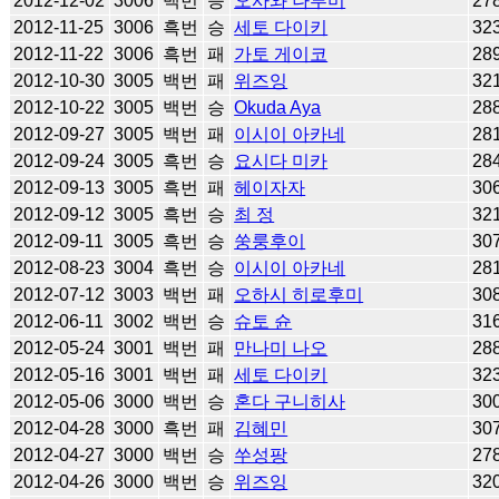
2012-12-02
3006
백번
승
오사와 나루미
27
2012-11-25
3006
흑번
승
세토 다이키
32
2012-11-22
3006
흑번
패
가토 게이코
28
2012-10-30
3005
백번
패
위즈잉
32
2012-10-22
3005
백번
승
Okuda Aya
28
2012-09-27
3005
백번
패
이시이 아카네
28
2012-09-24
3005
흑번
승
요시다 미카
28
2012-09-13
3005
흑번
패
헤이자자
30
2012-09-12
3005
흑번
승
최 정
32
2012-09-11
3005
흑번
승
쑹룽후이
30
2012-08-23
3004
흑번
승
이시이 아카네
28
2012-07-12
3003
백번
패
오하시 히로후미
30
2012-06-11
3002
백번
승
슈토 슌
31
2012-05-24
3001
백번
패
만나미 나오
28
2012-05-16
3001
백번
패
세토 다이키
32
2012-05-06
3000
백번
승
혼다 구니히사
30
2012-04-28
3000
흑번
패
김혜민
30
2012-04-27
3000
백번
승
쑤성팡
27
2012-04-26
3000
백번
승
위즈잉
32