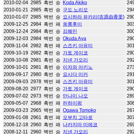
2010-02-04
2985
흑번
승
Koda Akiko
24
2010-01-21
2985
흑번
승
구도 노리오
29
2010-01-07
2985
백번
승
요시하라 유카리(吉原由香里)
29
2009-12-25
2984
흑번
패
쑹룽후이
30
2009-12-24
2984
흑번
승
김혜민
30
2009-12-03
2984
백번
승
Okuda Aya
29
2009-11-04
2982
흑번
패
스즈키 아유미
30
2009-10-19
2982
흑번
승
가토 게이코
29
2009-10-08
2981
흑번
승
지넨 가오리
29
2009-10-01
2981
흑번
승
이자와 아키노
27
2009-09-17
2980
흑번
승
요시다 미카
29
2009-09-03
2978
백번
패
스즈키 아유미
30
2009-08-20
2977
흑번
승
가토 게이코
29
2009-07-02
2973
백번
승
만나미 나오
28
2009-05-07
2968
흑번
패
린하이펑
30
2009-03-23
2965
백번
패
Ogawa Tomoko
26
2009-01-08
2961
흑번
패
오부치 고타로
30
2008-12-18
2960
흑번
패
나카지마 미에코
26
2008-12-11
2960
백번
승
지넨 가오리
29