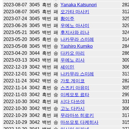
2023-08-07
3045
흑번
승
Yanaka Katsunori
28
2023-08-07
3045
흑번
패
오가타 마사키
31
2023-07-24
3045
백번
패
황이주
32
2023-06-26
3045
백번
패
우에노 아사미
32
2023-05-21
3045
백번
패
후지사와 리나
32
2023-05-20
3045
흑번
승
나카무라 스미레
31
2023-05-08
3045
백번
승
Yashiro Kumiko
28
2023-04-20
3044
흑번
승
다카오 마리
28
2023-03-13
3043
백번
패
우에노 리사
30
2022-12-19
3042
백번
패
셰이민
30
2022-12-01
3042
백번
패
나카무라 스미레
31
2022-11-24
3042
백번
승
가토 게이코
28
2022-11-14
3042
흑번
승
스즈키 아유미
30
2022-11-03
3042
흑번
승
이케모토 료타
29
2022-10-30
3042
흑번
패
시다 다쓰야
33
2022-10-30
3042
백번
승
고노 다카시
30
2022-10-29
3042
흑번
패
무라마쓰 히로키
31
2022-10-29
3042
백번
승
마쓰모토 다케히사
31