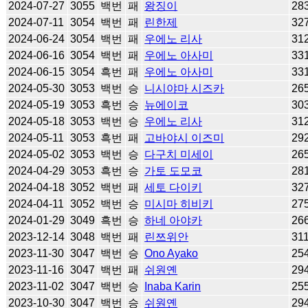
2024-07-27
3055
백번
패
왕징이
28
2024-07-11
3054
백번
패
린한제
32
2024-06-24
3054
백번
패
우에노 리사
31
2024-06-16
3054
백번
패
우에노 아사미
33
2024-06-15
3054
흑번
패
우에노 아사미
33
2024-05-30
3053
백번
승
니시야마 시즈카
26
2024-05-19
3053
흑번
승
뉴에이코
30
2024-05-18
3053
백번
승
우에노 리사
31
2024-05-11
3053
흑번
패
고바야시 이즈미
29
2024-05-02
3053
백번
승
다구치 미세이
26
2024-04-29
3053
흑번
승
가토 도모코
28
2024-04-18
3052
백번
패
세토 다이키
32
2024-04-11
3052
백번
승
미시마 히비키
27
2024-01-29
3049
흑번
승
하네 아야카
26
2023-12-14
3048
백번
패
린쯔위안
31
2023-11-30
3047
백번
승
Ono Ayako
25
2023-11-16
3047
백번
패
쉬원옌
29
2023-11-02
3047
백번
승
Inaba Karin
25
2023-10-30
3047
백번
승
쉬원옌
29