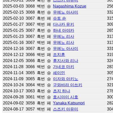
2025-03-22
3069
흑번
승
스즈키 아유미
30
2025-03-03
3068
백번
승
Nagashima Kozue
25
2025-02-15
3068
흑번
승
우에노 아사미
33
2025-02-10
3067
흑번
패
슈토 슌
31
2025-01-27
3067
백번
패
다나카 유키
30
2025-01-25
3067
흑번
승
하네 아야카
26
2025-01-23
3067
흑번
패
우에노 리사
31
2025-01-16
3067
백번
패
우에노 리사
31
2024-12-16
3067
흑번
승
우에노 아사미
33
2024-12-12
3066
백번
패
조치훈
31
2024-12-05
3066
흑번
승
후지사와 리나
32
2024-11-28
3066
백번
승
가네코 마키
28
2024-11-14
3065
흑번
승
셰이민
30
2024-11-09
3065
흑번
승
이자와 아키노
27
2024-10-24
3064
백번
승
구와바라 이쓰키
32
2024-10-17
3063
흑번
승
츠지 하나
27
2024-09-28
3061
백번
승
호시아이 시호
30
2024-09-02
3058
흑번
패
Yanaka Katsunori
28
2024-08-17
3057
백번
패
스즈키 아유미
30