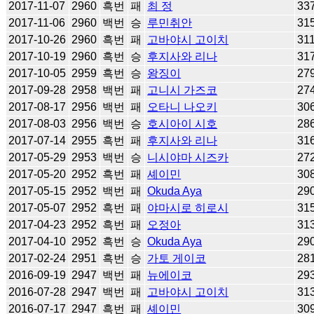
2017-11-07
2960
흑번
패
최 정
33
2017-11-06
2960
백번
승
루민취안
31
2017-10-26
2960
흑번
패
고바야시 고이치
31
2017-10-19
2960
흑번
승
후지사와 리나
31
2017-10-05
2959
흑번
승
왕징이
27
2017-09-28
2958
백번
패
고니시 가즈코
27
2017-08-17
2956
백번
패
오타니 나오키
30
2017-08-03
2956
백번
승
호시아이 시호
28
2017-07-14
2955
흑번
패
후지사와 리나
31
2017-05-29
2953
백번
승
니시야마 시즈카
27
2017-05-20
2952
흑번
패
셰이민
30
2017-05-15
2952
백번
패
Okuda Aya
29
2017-05-07
2952
흑번
패
야마시로 히로시
31
2017-04-23
2952
흑번
패
오정아
31
2017-04-10
2952
흑번
승
Okuda Aya
29
2017-02-24
2951
흑번
승
가토 게이코
28
2016-09-19
2947
백번
패
뉴에이코
29
2016-07-28
2947
백번
패
고바야시 고이치
31
2016-07-17
2947
흑번
패
셰이민
30