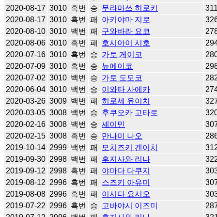
2020-08-17
3010
흑번
승
무라마쓰 히로키
31
2020-08-17
3010
흑번
패
아키야마 지로
32
2020-08-10
3010
백번
패
구와바라 요코
27
2020-08-06
3010
흑번
패
호시아이 시호
29
2020-07-16
3010
흑번
승
가토 게이코
28
2020-07-09
3010
흑번
승
뉴에이코
29
2020-07-02
3010
백번
승
가토 도모코
28
2020-06-04
3010
백번
승
이와타 사에카
27
2020-03-26
3009
백번
패
히로세 유이치
32
2020-03-05
3008
백번
승
후쿠오카 고타로
32
2020-02-16
3008
백번
승
셰이민
30
2020-02-15
3008
흑번
승
만나미 나오
28
2019-10-14
2999
백번
패
모치즈키 겐이치
31
2019-09-30
2998
백번
패
후지사와 리나
32
2019-09-12
2998
흑번
패
야마다 다쿠지
30
2019-08-12
2996
흑번
패
스즈키 아유미
30
2019-08-08
2996
흑번
패
이시다 요시오
30
2019-07-22
2996
흑번
승
고바야시 이즈미
28