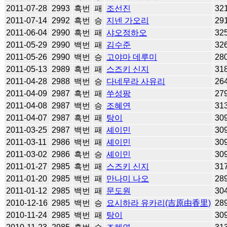
2011-07-28
2993
흑번
패
조선진
32
2011-07-14
2992
흑번
승
지넨 가오리
29
2011-06-04
2990
흑번
패
샤오정하오
32
2011-05-29
2990
백번
패
김수준
32
2011-05-26
2990
백번
승
고야마 데루미
28
2011-05-13
2989
흑번
패
스즈키 신지
31
2011-04-28
2988
백번
승
다네무라 사유리
26
2011-04-09
2987
흑번
패
쑤성팡
27
2011-04-08
2987
백번
승
조혜연
31
2011-04-07
2987
흑번
패
탕이
30
2011-03-25
2987
백번
패
셰이민
30
2011-03-11
2986
백번
패
셰이민
30
2011-03-02
2986
흑번
승
셰이민
30
2011-01-27
2985
흑번
패
스즈키 신지
31
2011-01-20
2985
백번
패
만나미 나오
28
2011-01-12
2985
백번
패
문도원
30
2010-12-16
2985
백번
승
요시하라 유카리(吉原由香里)
28
2010-11-24
2985
백번
패
탕이
30