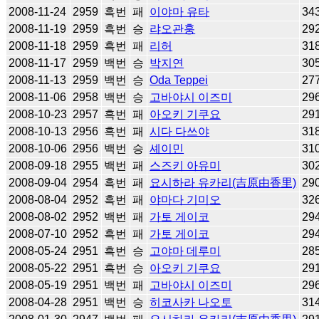
2008-11-24
2959
흑번
패
이야마 유타
34
2008-11-19
2959
흑번
승
랴오관훙
29
2008-11-18
2959
흑번
패
리허
31
2008-11-17
2959
백번
승
박지연
30
2008-11-13
2959
백번
승
Oda Teppei
27
2008-11-06
2958
백번
승
고바야시 이즈미
29
2008-10-23
2957
흑번
패
아오키 기쿠요
29
2008-10-13
2956
흑번
패
시다 다쓰야
31
2008-10-06
2956
백번
승
셰이민
31
2008-09-18
2955
백번
패
스즈키 아유미
30
2008-09-04
2954
흑번
패
요시하라 유카리(吉原由香里)
29
2008-08-04
2952
흑번
패
야마다 기미오
32
2008-08-02
2952
백번
패
가토 게이코
29
2008-07-10
2952
흑번
패
가토 게이코
29
2008-05-24
2951
흑번
승
고야마 데루미
28
2008-05-22
2951
흑번
승
아오키 기쿠요
29
2008-05-19
2951
백번
패
고바야시 이즈미
29
2008-04-28
2951
백번
승
히코사카 나오토
31