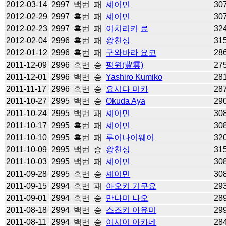
2012-03-14
2997
백번
패
셰이민
30
2012-02-29
2997
흑번
패
셰이민
30
2012-02-23
2997
흑번
패
이치리키 료
32
2012-02-04
2996
흑번
패
왕천싱
31
2012-01-12
2996
흑번
패
구와바라 요코
28
2011-12-09
2996
흑번
승
펑윈(豊雲)
27
2011-12-01
2996
백번
승
Yashiro Kumiko
28
2011-11-17
2996
흑번
승
요시다 미카
28
2011-10-27
2995
백번
승
Okuda Aya
29
2011-10-24
2995
백번
패
셰이민
30
2011-10-17
2995
흑번
패
셰이민
30
2011-10-10
2995
흑번
패
루이나이웨이
32
2011-10-09
2995
백번
승
왕천싱
31
2011-10-03
2995
백번
패
셰이민
30
2011-09-28
2995
흑번
승
셰이민
30
2011-09-15
2994
흑번
패
아오키 기쿠요
29
2011-09-01
2994
흑번
승
만나미 나오
28
2011-08-18
2994
백번
승
스즈키 아유미
29
2011-08-11
2994
백번
승
이시이 아카네
28