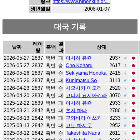
링크
https://www.nihonkiin.or....
생년월일
2008-01-07
대국 기록
레이
결
날짜
흑백
상대
팅
과
2026-05-27
2837
백번
패
아사히 유쥰
2937
♂
2026-05-27
2837
흑번
승
Cho Koharu
2617
♀
2026-05-26
2837
흑번
승
Sekiyama Honoka
2415
♀
2026-05-26
2837
흑번
패
Kunimatsu So
3113
♂
2026-04-23
2837
백번
승
시모사카 미오리
2520
♀
2026-04-20
2837
흑번
패
고니시 요시아키라
3070
♂
2025-12-22
2839
백번
패
아사히 유쥰
2933
♂
2025-08-21
2842
흑번
패
츠지 하나
2786
♀
2025-08-13
2842
백번
패
구와바라 이쓰키
3233
♂
2025-08-13
2842
흑번
패
고토 하지무
2952
♂
2025-08-12
2842
흑번
승
Takeshita Nana
2611
♀