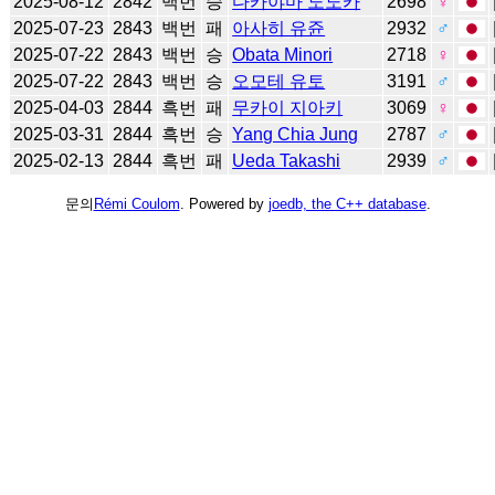
2025-08-12
2842
백번
승
다카야마 노노카
2698
♀
2025-07-23
2843
백번
패
아사히 유쥰
2932
♂
2025-07-22
2843
백번
승
Obata Minori
2718
♀
2025-07-22
2843
백번
승
오모테 유토
3191
♂
2025-04-03
2844
흑번
패
무카이 지아키
3069
♀
2025-03-31
2844
흑번
승
Yang Chia Jung
2787
♂
2025-02-13
2844
흑번
패
Ueda Takashi
2939
♂
문의
Rémi Coulom
. Powered by
joedb, the C++ database
.