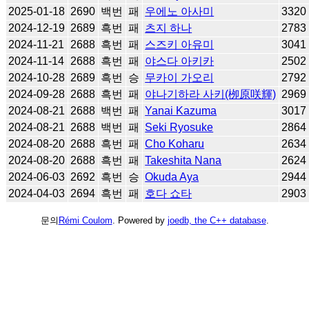
2025-01-18
2690
백번
패
우에노 아사미
3320
2024-12-19
2689
흑번
패
츠지 하나
2783
2024-11-21
2688
흑번
패
스즈키 아유미
3041
2024-11-14
2688
흑번
패
야스다 아키카
2502
2024-10-28
2689
흑번
승
무카이 가오리
2792
2024-09-28
2688
흑번
패
야나기하라 사키(栁原咲輝)
2969
2024-08-21
2688
백번
패
Yanai Kazuma
3017
2024-08-21
2688
백번
패
Seki Ryosuke
2864
2024-08-20
2688
흑번
패
Cho Koharu
2634
2024-08-20
2688
흑번
패
Takeshita Nana
2624
2024-06-03
2692
흑번
승
Okuda Aya
2944
2024-04-03
2694
흑번
패
호다 쇼타
2903
문의
Rémi Coulom
. Powered by
joedb, the C++ database
.