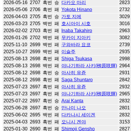
2026-05-16
2707
흑번
승
다카오 마리
2823
2026-05-06
2706
흑번
패
Yokota Hinano
2732
2026-04-03
2705
흑번
승
가토 지에
3029
2026-03-23
2705
백번
패
호시아이 시호
3016
2026-02-02
2703
흑번
패
Inaba Takahiro
2963
2026-01-26
2702
백번
패
무카이 지아키
3082
2025-11-10
2699
백번
패
구와바라 요코
2739
2025-10-27
2699
백번
패
이슬주
2935
2025-08-13
2698
흑번
패
Shiga Tsukasa
2998
2025-08-13
2698
백번
패
야나기하라 사키(栁原咲輝)
2964
2025-08-12
2698
흑번
승
아사히 유쥰
2931
2025-08-12
2698
흑번
패
Saga Shuntaro
2842
2025-07-23
2697
흑번
패
아사히 유쥰
2932
2025-07-23
2697
흑번
패
야나기하라 사키(栁原咲輝)
2965
2025-07-22
2697
흑번
승
Arai Kanta
2832
2025-06-28
2697
흑번
승
만나미 나오
2801
2025-06-02
2695
백번
패
다카나시 세이겐
2832
2025-04-03
2693
흑번
패
오니시 겐야
3153
2025-01-30
2690
흑번
패
Shimoji Gensho
2827