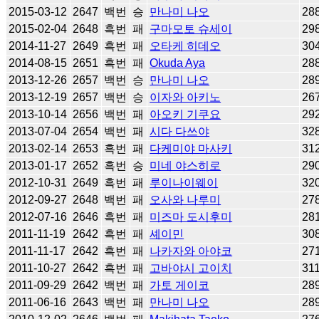
2015-03-12
2647
백번
승
만나미 나오
28
2015-02-04
2648
흑번
패
구마모토 슈세이
29
2014-11-27
2649
흑번
패
오타케 히데오
30
2014-08-15
2651
흑번
패
Okuda Aya
28
2013-12-26
2657
백번
승
만나미 나오
28
2013-12-19
2657
백번
승
이자와 아키노
26
2013-10-14
2656
백번
패
아오키 기쿠요
29
2013-07-04
2654
백번
패
시다 다쓰야
32
2013-02-14
2653
흑번
패
다케미야 마사키
31
2013-01-17
2652
흑번
승
미네 야스히로
29
2012-10-31
2649
흑번
패
루이나이웨이
32
2012-09-27
2648
백번
패
오사와 나루미
27
2012-07-16
2646
흑번
패
미즈마 도시후미
28
2011-11-19
2642
흑번
패
셰이민
30
2011-11-17
2642
흑번
패
나카자와 아야코
27
2011-10-27
2642
흑번
패
고바야시 고이치
31
2011-09-29
2642
백번
패
가토 게이코
28
2011-06-16
2643
백번
패
만나미 나오
28