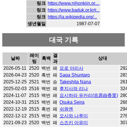
링크
https://www.nihonkiin.or....
링크
https://www.baduk.or.kr/r...
링크
https://ja.wikipedia.org/...
생년월일
1987-07-07
대국 기록
레이
결
날짜
흑백
상대
팅
과
2026-05-11
2520
백번
패
모로 아리사
29
2026-04-23
2520
흑번
패
Saga Shuntaro
28
2025-12-25
2521
백번
승
Takeshita Nana
26
2025-02-03
2516
백번
패
후지사와 리나
32
2024-11-07
2515
백번
패
요시하라 유카리(吉原由香里)
28
2024-10-31
2515
백번
패
Osuka Seira
26
2022-12-19
2515
흑번
패
쉬원옌
29
2022-12-12
2515
백번
패
오사와 나루미
27
2021-09-23
2520
백번
패
스즈키 아유미
30