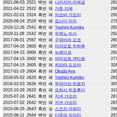
2021-06-03
2521
백번
패
나카지마 미에코
26
2021-04-22
2522
흑번
패
가토 지에
29
2021-02-01
2524
흑번
패
아오바 가오리
26
2020-09-24
2529
백번
패
요시다 미카
27
2019-12-26
2541
흑번
패
Yashiro Kumiko
28
2019-11-28
2542
백번
패
우에노 리사
29
2017-06-01
2597
백번
패
구와바라 요코
28
2017-04-16
2600
흑번
패
미야모토 치하루
26
2017-04-15
2600
흑번
패
뉴에이코
29
2017-04-15
2600
백번
승
야마모토 겐타로
27
2017-04-15
2600
흑번
패
히라타 도모야
32
2017-01-19
2604
흑번
패
Okuda Aya
28
2016-05-02
2620
흑번
패
Yashiro Kumiko
28
2016-02-03
2626
백번
패
무라마쓰 히로키
30
2015-10-29
2633
흑번
패
오하시 히로후미
31
2015-07-16
2641
흑번
패
지넨 가오리
28
2015-07-02
2642
백번
패
지넨 가오리
28
2015-06-25
2643
흑번
승
스즈키 아유미
29
2015-06-11
2644
백번
승
다무라 지아키
26