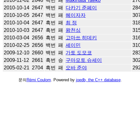
2010-12-02
2646
백번
패
Makihata Taeko
27
2010-10-14
2647
백번
패
다카기 준페이
28
2010-10-05
2647
백번
패
헤이자자
30
2010-10-04
2647
흑번
패
최 정
31
2010-10-03
2647
흑번
패
왕천싱
31
2010-03-04
2656
흑번
패
고마쓰 히데키
31
2010-02-25
2656
백번
패
셰이민
31
2009-12-10
2660
백번
패
가토 도모코
28
2009-11-12
2661
흑번
승
구마모토 슈세이
30
2005-02-21
2704
흑번
패
오바 준야
29
문의
Rémi Coulom
. Powered by
joedb, the C++ database
.