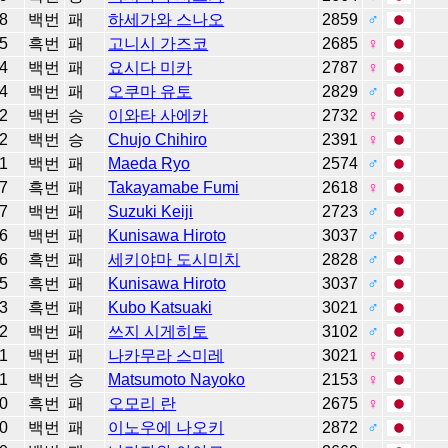
8
백번
패
하세가와 스나오
2859
♂
5
흑번
패
고니시 가즈코
2685
♀
4
백번
패
요시다 미카
2787
♀
4
백번
패
오쿠마 유토
2829
♂
2
백번
승
이와타 사에카
2732
♀
2
백번
승
Chujo Chihiro
2391
♀
1
백번
패
Maeda Ryo
2574
♂
7
흑번
패
Takayamabe Fumi
2618
♀
7
백번
패
Suzuki Keiji
2723
♂
6
백번
패
Kunisawa Hiroto
3037
♂
6
흑번
패
세키야마 도시미치
2828
♂
5
흑번
패
Kunisawa Hiroto
3037
♂
3
흑번
패
Kubo Katsuaki
3021
♂
2
백번
패
쓰지 시게히토
3102
♂
1
백번
패
나카무라 스미레
3021
♀
1
백번
승
Matsumoto Nayoko
2153
♀
0
흑번
패
오모리 란
2675
♀
0
백번
패
이노우에 나오키
2872
♂