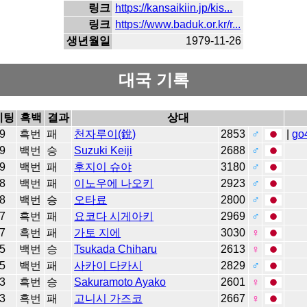
링크
https://kansaikiin.jp/kis...
링크
https://www.baduk.or.kr/r...
생년월일
1979-11-26
대국 기록
이팅
흑백
결과
상대
9
흑번
패
천자루이(銳)
2853
♂
|
go
9
백번
승
Suzuki Keiji
2688
♂
9
백번
패
후지이 슈야
3180
♂
8
백번
패
이노우에 나오키
2923
♂
8
백번
승
오타료
2800
♂
7
흑번
패
요코다 시게아키
2969
♂
7
흑번
패
가토 지에
3030
♀
5
백번
승
Tsukada Chiharu
2613
♀
5
백번
패
사카이 다카시
2829
♂
3
흑번
승
Sakuramoto Ayako
2601
♀
3
흑번
패
고니시 가즈코
2667
♀