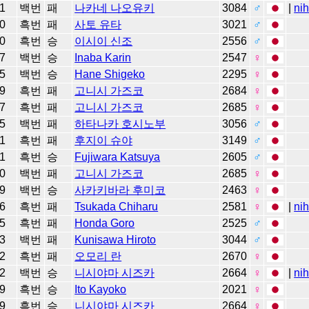
1
백번
패
나카네 나오유키
3084
♂
|
ni
0
흑번
패
사토 유타
3021
♂
0
흑번
승
이시이 신조
2556
♂
7
백번
승
Inaba Karin
2547
♀
5
백번
승
Hane Shigeko
2295
♀
9
흑번
패
고니시 가즈코
2684
♀
7
흑번
패
고니시 가즈코
2685
♀
5
백번
패
하타나카 호시노부
3056
♂
1
흑번
패
후지이 슈야
3149
♂
1
흑번
승
Fujiwara Katsuya
2605
♂
0
백번
패
고니시 가즈코
2685
♀
9
백번
승
사카키바라 후미코
2463
♀
6
흑번
패
Tsukada Chiharu
2581
♀
|
ni
5
흑번
패
Honda Goro
2525
♂
3
백번
패
Kunisawa Hiroto
3044
♂
2
흑번
패
오모리 란
2670
♀
2
백번
승
니시야마 시즈카
2664
♀
|
ni
9
흑번
승
Ito Kayoko
2021
♀
9
흑번
승
니시야마 시즈카
2664
♀