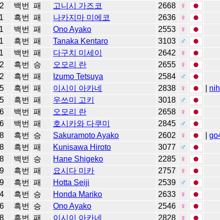
2
백번
패
고니시 가즈코
2668
♀
1
흑번
패
나카지마 미에코
2636
♀
1
백번
패
Ono Ayako
2553
♀
1
흑번
패
Tanaka Kentaro
3103
♂
1
백번
패
다구치 미세이
2642
♀
2
흑번
승
오모리 란
2655
♀
2
흑번
패
Izumo Tetsuya
2584
♂
5
흑번
패
이시이 아카네
2838
♀
|
ni
5
흑번
패
우쓰미 고키
3018
♂
6
백번
패
오모리 란
2658
♀
6
백번
패
호시카와 다쿠미
2845
♂
8
흑번
승
Sakuramoto Ayako
2602
♀
|
go
8
흑번
패
Kunisawa Hiroto
3077
♂
8
백번
승
Hane Shigeko
2285
♀
9
흑번
패
요시다 미카
2757
♀
9
흑번
패
Hotta Seiji
2539
♂
4
흑번
승
Honda Mariko
2633
♀
6
흑번
승
Ono Ayako
2546
♀
8
흑번
패
이시이 아카네
2828
♀