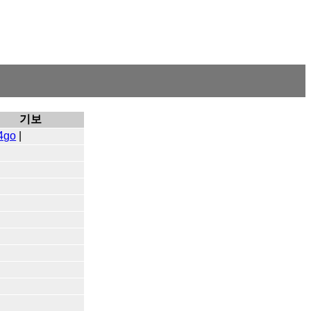
기보
4go
|