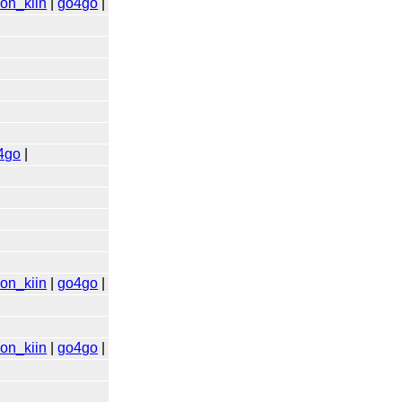
hon_kiin
|
go4go
|
4go
|
hon_kiin
|
go4go
|
hon_kiin
|
go4go
|