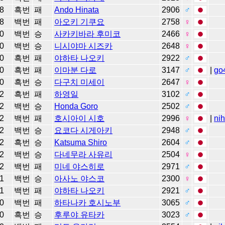
8
흑번
패
Ando Hinata
2906
♂
8
백번
패
아오키 기쿠요
2758
♀
0
백번
승
사카키바라 후미코
2466
♀
0
백번
승
니시야마 시즈카
2648
♀
0
흑번
패
야하타 나오키
2922
♂
0
흑번
패
이마분 다로
3147
♂
|
go
0
흑번
승
다구치 미세이
2647
♀
2
흑번
패
하영일
3102
♂
2
백번
승
Honda Goro
2502
♂
2
백번
패
호시아이 시호
2996
♀
|
ni
2
백번
승
요코다 시게아키
2948
♂
2
흑번
승
Katsuma Shiro
2604
♂
2
백번
승
다네무라 사유리
2504
♀
2
백번
패
미네 야스히로
2971
♂
1
백번
승
아사노 야스코
2300
♀
1
백번
패
야하타 나오키
2921
♂
0
백번
패
하타나카 호시노부
3065
♂
0
흑번
승
후루야 유타카
3023
♂