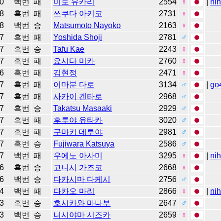
0
백번
패
미토 유카리
2554
♀
|
ni
8
흑번
패
쓰쿠다 아키코
2731
♀
8
백번
승
Matsumoto Nayoko
2163
♀
7
흑번
패
Yoshida Shoji
2781
♂
7
흑번
승
Tafu Kae
2243
♀
7
흑번
패
요시다 미카
2760
♀
6
흑번
패
김현정
2471
♀
7
흑번
패
이마분 다로
3134
♂
|
go
7
흑번
패
사카이 겐타로
2968
♂
7
흑번
승
Takatsu Masaaki
2929
♂
7
흑번
패
후루야 유타카
3020
♂
7
흑번
패
구마키 데루야
2981
♂
7
흑번
승
Fujiwara Katsuya
2586
♂
7
백번
패
우에노 아사미
3295
♀
|
ni
6
흑번
승
고니시 가즈코
2668
♀
6
백번
승
다카시마 다케시
2756
♂
4
백번
패
다카오 마리
2866
♀
|
ni
3
흑번
승
호시카와 마나부
2647
♂
3
백번
승
니시야마 시즈카
2659
♀