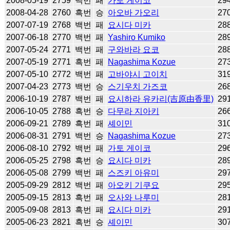
2008-05-19
2759
백번
패
가토 게이코
29
2008-04-28
2760
흑번
승
아오바 가오리
27
2007-07-19
2768
백번
패
요시다 미카
28
2007-06-18
2770
백번
패
Yashiro Kumiko
28
2007-05-24
2771
백번
패
구와바라 요코
28
2007-05-19
2771
흑번
패
Nagashima Kozue
27
2007-05-10
2772
백번
패
고바야시 고이치
31
2007-04-23
2773
백번
승
스기우치 가즈코
26
2006-10-19
2787
백번
패
요시하라 유카리(吉原由香里)
29
2006-10-05
2788
흑번
승
다무라 지아키
26
2006-09-21
2789
흑번
패
셰이민
31
2006-08-31
2791
백번
승
Nagashima Kozue
27
2006-08-10
2792
백번
패
가토 게이코
29
2006-05-25
2798
흑번
승
요시다 미카
28
2006-05-08
2799
백번
패
스즈키 아유미
29
2005-09-29
2812
백번
패
아오키 기쿠요
29
2005-09-15
2813
흑번
패
오사와 나루미
28
2005-09-08
2813
흑번
패
요시다 미카
29
2005-06-23
2821
흑번
승
셰이민
30