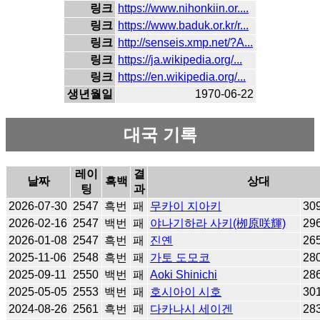
링크
https://www.nihonkiin.or....
링크
https://www.baduk.or.kr/r...
링크
http://senseis.xmp.net/?A...
링크
https://ja.wikipedia.org/...
링크
https://en.wikipedia.org/...
생년월일
1970-06-22
대국 기록
레이
결
날짜
흑백
상대
팅
과
2026-07-30
2547
흑번
패
무카이 지아키
30
2026-02-16
2547
백번
패
야나기하라 사키(栁原咲輝)
29
2026-01-08
2547
흑번
패
진옌
26
2025-11-06
2548
흑번
패
가토 도모코
28
2025-09-11
2550
백번
패
Aoki Shinichi
28
2025-05-05
2553
백번
패
호시아이 시호
30
2024-08-26
2561
흑번
패
다카나시 세이겐
28