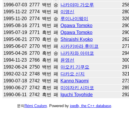
1996-07-03
2777
백번
승
나카야마 가오루
25
1995-11-22
2774
백번
패
이영신
28
1995-11-20
2774
백번
승
루이나이웨이
32
1995-08-16
2771
백번
패
Ogawa Tomoko
29
1995-07-19
2771
흑번
패
Ogawa Tomoko
29
1995-06-21
2770
흑번
승
Shiraishi Kyoko
26
1995-06-07
2770
백번
패
사카키바라 후미코
27
1995-04-26
2770
흑번
승
나카자와 아야코
29
1994-11-23
2766
흑번
패
윤영선
30
1992-06-24
2750
백번
패
아오키 기쿠요
29
1992-02-12
2748
백번
패
다카오 신지
32
1990-07-18
2742
백번
패
Kanno Naomi
27
1990-06-27
2742
흑번
패
미야자키 시마코
28
1990-06-11
2742
흑번
패
Iguchi Toyohide
29
문의
Rémi Coulom
. Powered by
joedb, the C++ database
.