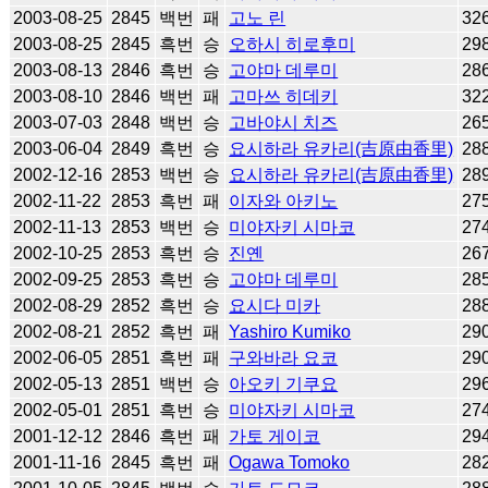
2003-08-25
2845
백번
패
고노 린
32
2003-08-25
2845
흑번
승
오하시 히로후미
29
2003-08-13
2846
흑번
승
고야마 데루미
28
2003-08-10
2846
백번
패
고마쓰 히데키
32
2003-07-03
2848
백번
승
고바야시 치즈
26
2003-06-04
2849
흑번
승
요시하라 유카리(吉原由香里)
28
2002-12-16
2853
백번
승
요시하라 유카리(吉原由香里)
28
2002-11-22
2853
흑번
패
이자와 아키노
27
2002-11-13
2853
백번
승
미야자키 시마코
27
2002-10-25
2853
흑번
승
진옌
26
2002-09-25
2853
흑번
승
고야마 데루미
28
2002-08-29
2852
흑번
승
요시다 미카
28
2002-08-21
2852
흑번
패
Yashiro Kumiko
29
2002-06-05
2851
흑번
패
구와바라 요코
29
2002-05-13
2851
백번
승
아오키 기쿠요
29
2002-05-01
2851
흑번
승
미야자키 시마코
27
2001-12-12
2846
흑번
패
가토 게이코
29
2001-11-16
2845
흑번
패
Ogawa Tomoko
28