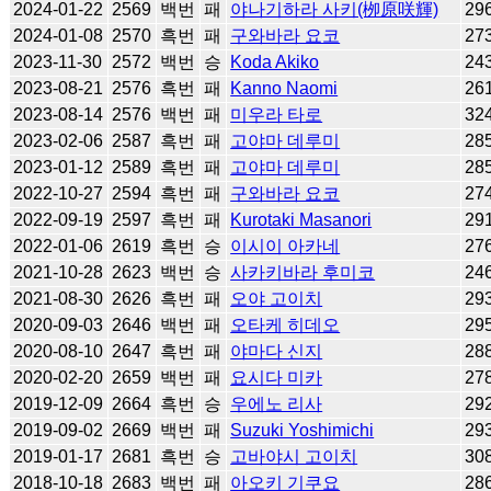
2024-01-22
2569
백번
패
야나기하라 사키(栁原咲輝)
29
2024-01-08
2570
흑번
패
구와바라 요코
27
2023-11-30
2572
백번
승
Koda Akiko
24
2023-08-21
2576
흑번
패
Kanno Naomi
26
2023-08-14
2576
백번
패
미우라 타로
32
2023-02-06
2587
흑번
패
고야마 데루미
28
2023-01-12
2589
흑번
패
고야마 데루미
28
2022-10-27
2594
흑번
패
구와바라 요코
27
2022-09-19
2597
흑번
패
Kurotaki Masanori
29
2022-01-06
2619
흑번
승
이시이 아카네
27
2021-10-28
2623
백번
승
사카키바라 후미코
24
2021-08-30
2626
흑번
패
오야 고이치
29
2020-09-03
2646
백번
패
오타케 히데오
29
2020-08-10
2647
흑번
패
야마다 신지
28
2020-02-20
2659
백번
패
요시다 미카
27
2019-12-09
2664
흑번
승
우에노 리사
29
2019-09-02
2669
백번
패
Suzuki Yoshimichi
29
2019-01-17
2681
흑번
승
고바야시 고이치
30
2018-10-18
2683
백번
패
아오키 기쿠요
28