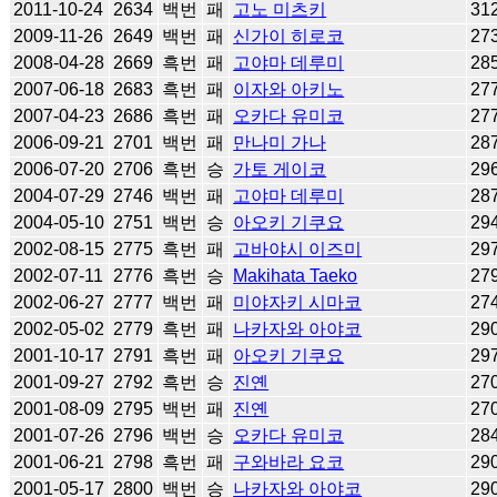
2011-10-24
2634
백번
패
고노 미츠키
31
2009-11-26
2649
백번
패
신가이 히로코
27
2008-04-28
2669
흑번
패
고야마 데루미
28
2007-06-18
2683
흑번
패
이자와 아키노
27
2007-04-23
2686
흑번
패
오카다 유미코
27
2006-09-21
2701
백번
패
만나미 가나
28
2006-07-20
2706
흑번
승
가토 게이코
29
2004-07-29
2746
백번
패
고야마 데루미
28
2004-05-10
2751
백번
승
아오키 기쿠요
29
2002-08-15
2775
흑번
패
고바야시 이즈미
29
2002-07-11
2776
흑번
승
Makihata Taeko
27
2002-06-27
2777
백번
패
미야자키 시마코
27
2002-05-02
2779
흑번
패
나카자와 아야코
29
2001-10-17
2791
흑번
패
아오키 기쿠요
29
2001-09-27
2792
흑번
승
진옌
27
2001-08-09
2795
백번
패
진옌
27
2001-07-26
2796
백번
승
오카다 유미코
28
2001-06-21
2798
흑번
패
구와바라 요코
29
2001-05-17
2800
백번
승
나카자와 아야코
29