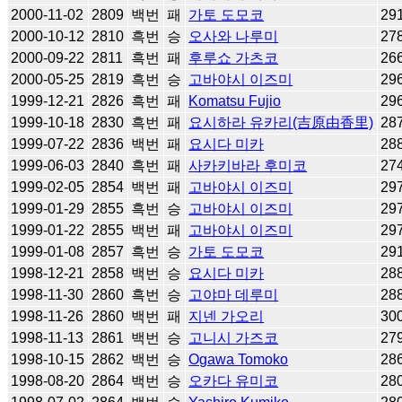
2000-11-02
2809
백번
패
가토 도모코
29
2000-10-12
2810
흑번
승
오사와 나루미
27
2000-09-22
2811
흑번
패
후루쇼 가츠코
26
2000-05-25
2819
흑번
승
고바야시 이즈미
29
1999-12-21
2826
흑번
패
Komatsu Fujio
29
1999-10-18
2830
흑번
패
요시하라 유카리(吉原由香里)
28
1999-07-22
2836
백번
패
요시다 미카
28
1999-06-03
2840
흑번
패
사카키바라 후미코
27
1999-02-05
2854
백번
패
고바야시 이즈미
29
1999-01-29
2855
흑번
승
고바야시 이즈미
29
1999-01-22
2855
백번
패
고바야시 이즈미
29
1999-01-08
2857
흑번
승
가토 도모코
29
1998-12-21
2858
백번
승
요시다 미카
28
1998-11-30
2860
흑번
승
고야마 데루미
28
1998-11-26
2860
백번
패
지넨 가오리
30
1998-11-13
2861
백번
승
고니시 가즈코
27
1998-10-15
2862
백번
승
Ogawa Tomoko
28
1998-08-20
2864
백번
승
오카다 유미코
28