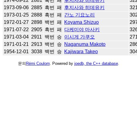
1974-09-22
2881
흑번
패
후지사와 히데유키
32
1973-09-06
2885
흑번
패
후지사와 히데유키
32
1973-01-25
2888
흑번
패
간노 기요노리
30
1972-01-27
2898
백번
패
Koyama Shizuo
29
1971-07-22
2905
흑번
패
다케미야 마사키
32
1971-03-04
2911
백번
승
이시게 가쿠오
27
1971-01-21
2913
백번
승
Naganuma Makoto
28
1954-12-01
3038
백번
승
Kajiwara Takeo
30
문의
Rémi Coulom
. Powered by
joedb, the C++ database
.