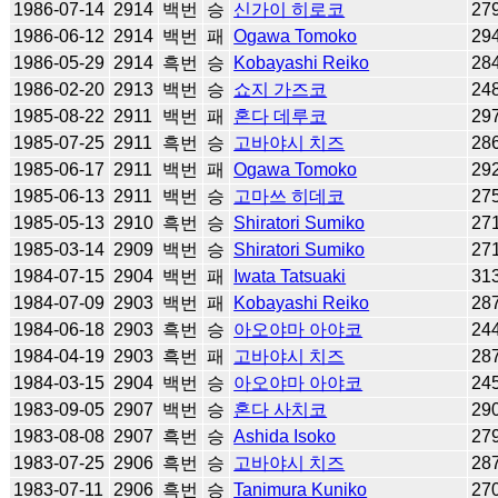
1986-07-14
2914
백번
승
신가이 히로코
27
1986-06-12
2914
백번
패
Ogawa Tomoko
29
1986-05-29
2914
흑번
승
Kobayashi Reiko
28
1986-02-20
2913
백번
승
쇼지 가즈코
24
1985-08-22
2911
백번
패
혼다 데루코
29
1985-07-25
2911
흑번
승
고바야시 치즈
28
1985-06-17
2911
백번
패
Ogawa Tomoko
29
1985-06-13
2911
백번
승
고마쓰 히데코
27
1985-05-13
2910
흑번
승
Shiratori Sumiko
27
1985-03-14
2909
백번
승
Shiratori Sumiko
27
1984-07-15
2904
백번
패
Iwata Tatsuaki
31
1984-07-09
2903
백번
패
Kobayashi Reiko
28
1984-06-18
2903
흑번
승
아오야마 아야코
24
1984-04-19
2903
흑번
패
고바야시 치즈
28
1984-03-15
2904
백번
승
아오야마 아야코
24
1983-09-05
2907
백번
승
혼다 사치코
29
1983-08-08
2907
흑번
승
Ashida Isoko
27
1983-07-25
2906
흑번
승
고바야시 치즈
28
1983-07-11
2906
흑번
승
Tanimura Kuniko
27