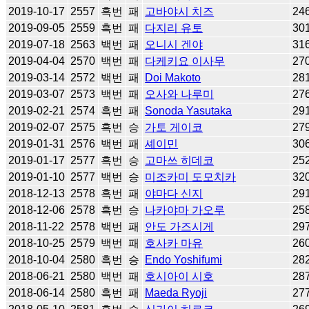
2019-10-17
2557
흑번
패
고바야시 치즈
24
2019-09-05
2559
흑번
패
다지리 유토
30
2019-07-18
2563
백번
패
오니시 겐야
31
2019-04-04
2570
백번
패
다케키요 이사무
27
2019-03-14
2572
백번
패
Doi Makoto
28
2019-03-07
2573
백번
패
오사와 나루미
27
2019-02-21
2574
흑번
패
Sonoda Yasutaka
29
2019-02-07
2575
흑번
승
가토 게이코
27
2019-01-31
2576
백번
패
셰이민
30
2019-01-17
2577
흑번
승
고마쓰 히데코
25
2019-01-10
2577
백번
승
미조카미 도모치카
32
2018-12-13
2578
흑번
패
야마다 신지
29
2018-12-06
2578
흑번
승
나카야마 가오루
25
2018-11-22
2578
백번
패
안도 가즈시게
29
2018-10-25
2579
백번
패
호사카 마유
26
2018-10-04
2580
흑번
승
Endo Yoshifumi
28
2018-06-21
2580
백번
패
호시아이 시호
28
2018-06-14
2580
흑번
패
Maeda Ryoji
27