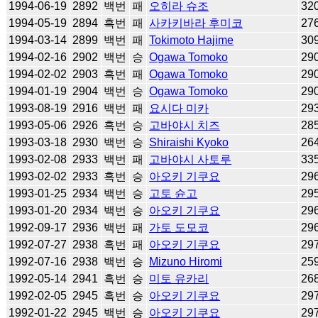
1994-06-19
2892
백번
패
오히라 슈조
32
1994-05-19
2894
흑번
패
사카키바라 후미코
27
1994-03-14
2899
백번
패
Tokimoto Hajime
30
1994-02-16
2902
백번
승
Ogawa Tomoko
29
1994-02-02
2903
흑번
패
Ogawa Tomoko
29
1994-01-19
2904
백번
승
Ogawa Tomoko
29
1993-08-19
2916
백번
패
요시다 미카
29
1993-05-06
2926
흑번
승
고바야시 치즈
28
1993-03-18
2930
백번
승
Shiraishi Kyoko
26
1993-02-08
2933
백번
패
고바야시 사토루
33
1993-02-02
2933
흑번
승
아오키 기쿠요
29
1993-01-25
2934
백번
승
고토 슌고
29
1993-01-20
2934
백번
승
아오키 기쿠요
29
1992-09-17
2936
백번
패
가토 도모코
29
1992-07-27
2938
흑번
패
아오키 기쿠요
29
1992-07-16
2938
백번
승
Mizuno Hiromi
25
1992-05-14
2941
흑번
승
미토 유카리
26
1992-02-05
2945
흑번
승
아오키 기쿠요
29
1992-01-22
2945
백번
승
아오키 기쿠요
29