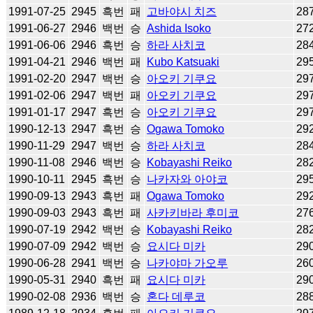
1991-07-25
2945
흑번
패
고바야시 치즈
28
1991-06-27
2946
백번
승
Ashida Isoko
27
1991-06-06
2946
흑번
승
하라 사치코
28
1991-04-21
2946
백번
패
Kubo Katsuaki
29
1991-02-20
2947
백번
승
아오키 기쿠요
29
1991-02-06
2947
백번
패
아오키 기쿠요
29
1991-01-17
2947
흑번
승
아오키 기쿠요
29
1990-12-13
2947
흑번
승
Ogawa Tomoko
29
1990-11-29
2947
백번
승
하라 사치코
28
1990-11-08
2946
백번
승
Kobayashi Reiko
28
1990-10-11
2945
흑번
승
나카자와 아야코
29
1990-09-13
2943
흑번
패
Ogawa Tomoko
29
1990-09-03
2943
흑번
패
사카키바라 후미코
27
1990-07-19
2942
백번
승
Kobayashi Reiko
28
1990-07-09
2942
백번
승
요시다 미카
29
1990-06-28
2941
백번
승
나카야마 가오루
26
1990-05-31
2940
흑번
패
요시다 미카
29
1990-02-08
2936
백번
승
혼다 데루코
28