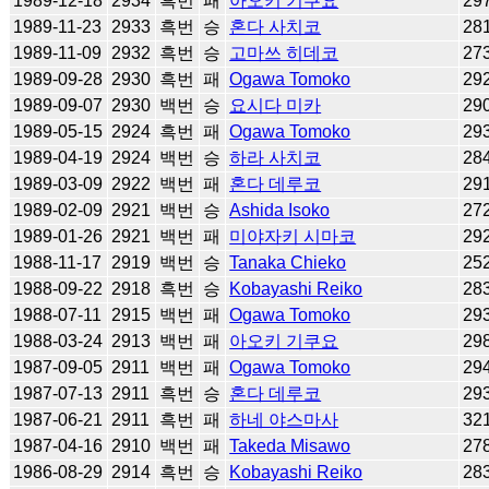
1989-12-18
2934
흑번
패
아오키 기쿠요
29
1989-11-23
2933
흑번
승
혼다 사치코
28
1989-11-09
2932
흑번
승
고마쓰 히데코
27
1989-09-28
2930
흑번
패
Ogawa Tomoko
29
1989-09-07
2930
백번
승
요시다 미카
29
1989-05-15
2924
흑번
패
Ogawa Tomoko
29
1989-04-19
2924
백번
승
하라 사치코
28
1989-03-09
2922
백번
패
혼다 데루코
29
1989-02-09
2921
백번
승
Ashida Isoko
27
1989-01-26
2921
백번
패
미야자키 시마코
29
1988-11-17
2919
백번
승
Tanaka Chieko
25
1988-09-22
2918
흑번
승
Kobayashi Reiko
28
1988-07-11
2915
백번
패
Ogawa Tomoko
29
1988-03-24
2913
백번
패
아오키 기쿠요
29
1987-09-05
2911
백번
패
Ogawa Tomoko
29
1987-07-13
2911
흑번
승
혼다 데루코
29
1987-06-21
2911
흑번
패
하네 야스마사
32
1987-04-16
2910
백번
패
Takeda Misawo
27
1986-08-29
2914
흑번
승
Kobayashi Reiko
28