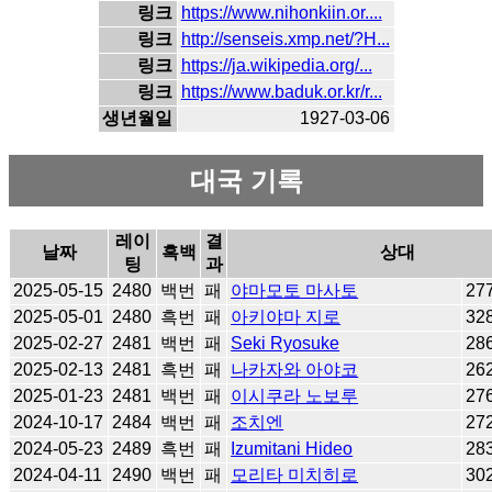
링크
https://www.nihonkiin.or....
링크
http://senseis.xmp.net/?H...
링크
https://ja.wikipedia.org/...
링크
https://www.baduk.or.kr/r...
생년월일
1927-03-06
대국 기록
레이
결
날짜
흑백
상대
팅
과
2025-05-15
2480
백번
패
야마모토 마사토
27
2025-05-01
2480
흑번
패
아키야마 지로
32
2025-02-27
2481
백번
패
Seki Ryosuke
28
2025-02-13
2481
흑번
패
나카자와 아야코
26
2025-01-23
2481
백번
패
이시쿠라 노보루
27
2024-10-17
2484
백번
패
조치엔
27
2024-05-23
2489
흑번
패
Izumitani Hideo
28
2024-04-11
2490
백번
패
모리타 미치히로
30