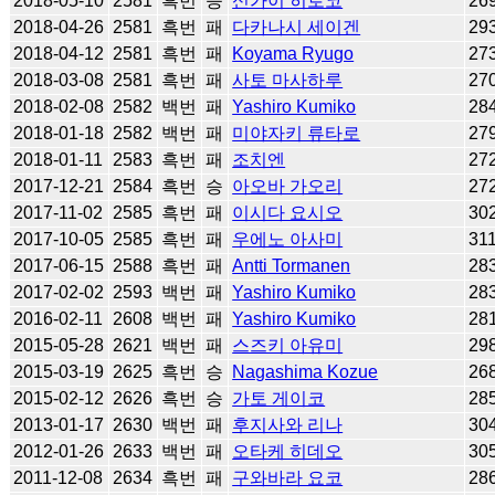
2018-05-10
2581
흑번
승
신가이 히로코
26
2018-04-26
2581
흑번
패
다카나시 세이겐
29
2018-04-12
2581
흑번
패
Koyama Ryugo
27
2018-03-08
2581
흑번
패
사토 마사하루
27
2018-02-08
2582
백번
패
Yashiro Kumiko
28
2018-01-18
2582
백번
패
미야자키 류타로
27
2018-01-11
2583
흑번
패
조치엔
27
2017-12-21
2584
흑번
승
아오바 가오리
27
2017-11-02
2585
흑번
패
이시다 요시오
30
2017-10-05
2585
흑번
패
우에노 아사미
31
2017-06-15
2588
흑번
패
Antti Tormanen
28
2017-02-02
2593
백번
패
Yashiro Kumiko
28
2016-02-11
2608
백번
패
Yashiro Kumiko
28
2015-05-28
2621
백번
패
스즈키 아유미
29
2015-03-19
2625
흑번
승
Nagashima Kozue
26
2015-02-12
2626
흑번
승
가토 게이코
28
2013-01-17
2630
백번
패
후지사와 리나
30
2012-01-26
2633
백번
패
오타케 히데오
30
2011-12-08
2634
흑번
패
구와바라 요코
28