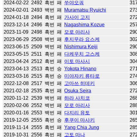
2024-02-22
2492
흑번
패
쑤야오궈
31
2024-02-01
2493
백번
패
Muramatsu Ryuichi
27
2024-01-18
2494
흑번
패
가사이 고지
27
2023-12-14
2496
흑번
패
Nagashima Kozue
25
2023-11-09
2498
흑번
패
모로 아리사
29
2023-06-29
2508
백번
패
후지무라 요스케
30
2023-06-15
2509
백번
패
Nishimura Keiji
29
2023-05-15
2511
흑번
패
다케우치 고스케
30
2023-04-24
2512
흑번
패
이토 마사시
30
2023-04-13
2513
흑번
승
Yokota Hinano
27
2023-03-16
2515
흑번
승
미야자키 류타로
27
2022-12-08
2517
백번
패
고마쓰 히데키
30
2021-02-18
2535
흑번
패
Osuka Seira
27
2020-11-12
2539
백번
패
하라 사치코
26
2020-02-06
2552
백번
패
모로 아리사
28
2020-01-16
2553
백번
패
다지리 유토
30
2019-12-05
2555
흑번
승
후쿠이 마사키
26
2019-11-14
2555
흑번
패
Yang Chia Jung
28
2019-10-31
2556
흑번
패
고토 마나
27