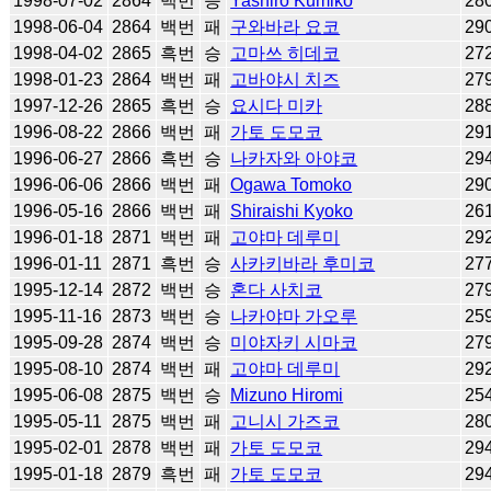
1998-07-02
2864
백번
승
Yashiro Kumiko
28
1998-06-04
2864
백번
패
구와바라 요코
29
1998-04-02
2865
흑번
승
고마쓰 히데코
27
1998-01-23
2864
백번
패
고바야시 치즈
27
1997-12-26
2865
흑번
승
요시다 미카
28
1996-08-22
2866
백번
패
가토 도모코
29
1996-06-27
2866
흑번
승
나카자와 아야코
29
1996-06-06
2866
백번
패
Ogawa Tomoko
29
1996-05-16
2866
백번
패
Shiraishi Kyoko
26
1996-01-18
2871
백번
패
고야마 데루미
29
1996-01-11
2871
흑번
승
사카키바라 후미코
27
1995-12-14
2872
백번
승
혼다 사치코
27
1995-11-16
2873
백번
승
나카야마 가오루
25
1995-09-28
2874
백번
승
미야자키 시마코
27
1995-08-10
2874
백번
패
고야마 데루미
29
1995-06-08
2875
백번
승
Mizuno Hiromi
25
1995-05-11
2875
백번
패
고니시 가즈코
28
1995-02-01
2878
백번
패
가토 도모코
29
1995-01-18
2879
흑번
패
가토 도모코
29