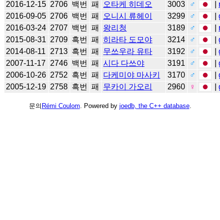
2016-12-15
2706
백번
패
오타케 히데오
3003
♂
|
2016-09-05
2706
백번
패
오니시 류헤이
3299
♂
|
2016-03-24
2707
백번
패
왕리청
3189
♂
|
2015-08-31
2709
흑번
패
히라타 도모야
3214
♂
|
2014-08-11
2713
흑번
패
무쓰우라 유타
3192
♂
|
2007-11-17
2746
백번
패
시다 다쓰야
3191
♂
|
2006-10-26
2752
흑번
패
다케미야 마사키
3170
♂
|
2005-12-19
2758
흑번
패
무카이 가오리
2960
♀
|
문의
Rémi Coulom
. Powered by
joedb, the C++ database
.