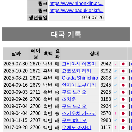
링크
https://www.nihonkiin.or....
링크
https://www.baduk.or.kr/r...
생년월일
1979-07-26
대국 기록
레이
결
날짜
흑백
상대
팅
과
2026-07-30
2670
백번
패
고바야시 이즈미
2942
♀
|
2025-10-20
2672
흑번
패
요코쓰카 리키
3292
♂
|
2025-08-21
2672
흑번
패
Okada Shinichiro
2808
♂
|
2024-09-16
2679
백번
패
안자이 노부아키
3245
♂
|
2020-09-03
2711
흑번
승
구도 노리오
2925
♂
|
2019-09-26
2708
흑번
패
조치훈
3183
♂
|
2019-07-04
2708
흑번
패
구도 노리오
2934
♂
|
2019-04-04
2708
흑번
승
스기우치 가즈코
2570
♀
|
2018-11-15
2707
백번
패
구보 히데오
2983
♂
|
2017-09-28
2706
백번
패
우에노 아사미
3117
♀
|