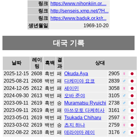
링크
https://www.nihonkiin.or....
링크
http://senseis.xmp.net/?H...
링크
https://www.baduk.or.kr/r...
생년월일
1969-10-20
대국 기록
레이
결
날짜
흑백
상대
팅
과
2025-12-15
2608
흑번
패
Okuda Aya
2905
♀
2025-08-21
2608
백번
패
다케미야 요코
2839
♂
2024-12-05
2612
흑번
패
셰이민
3058
♀
2024-09-30
2613
백번
패
오바 준야
3105
♂
2023-09-11
2619
흑번
승
Muramatsu Ryuichi
2738
♂
2023-09-11
2619
흑번
패
마쓰모토 다케히사
3161
♂
2023-05-01
2619
백번
패
Tsukada Chiharu
2597
♀
2023-03-02
2619
백번
승
츠지 하나
2759
♀
2022-08-22
2618
흑번
패
데라야마 레이
3176
♂