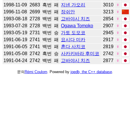
1998-11-09
2683
흑번
패
지넨 가오리
3010
♀
1996-11-08
2699
백번
패
장쉬안
3213
♀
1993-08-18
2728
백번
패
고바야시 치즈
2854
♀
1993-07-28
2728
백번
패
Ogawa Tomoko
2907
♀
1993-05-19
2731
백번
승
가토 도모코
2945
♀
1991-06-19
2741
백번
패
요시다 미카
2917
♀
1991-06-05
2741
백번
패
혼다 사치코
2819
♀
1991-05-08
2742
흑번
승
사카키바라 후미코
2742
♀
1991-04-24
2742
백번
패
고바야시 치즈
2877
♀
문의
Rémi Coulom
. Powered by
joedb, the C++ database
.