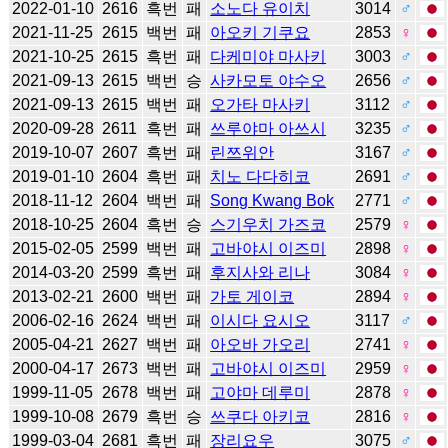
2022-01-10
2616
흑번
패
소노다 유이치
3014
♂
2021-11-25
2615
백번
패
아오키 기쿠요
2853
♀
2021-10-25
2615
흑번
패
다케미야 마사키
3003
♂
2021-09-13
2615
백번
승
사카모토 야수오
2656
♂
2021-09-13
2615
백번
패
오가타 마사키
3112
♂
2020-09-28
2611
흑번
패
쓰루야마 아쓰시
3235
♂
2019-10-07
2607
흑번
패
린쯔위안
3167
♂
2019-01-10
2604
흑번
패
치노 다다히코
2691
♂
2018-11-12
2604
백번
패
Song Kwang Bok
2771
♂
2018-10-25
2604
흑번
승
스기우치 가즈코
2579
♀
2015-02-05
2599
백번
패
고바야시 이즈미
2898
♀
2014-03-20
2599
흑번
패
후지사와 리나
3084
♀
2013-02-21
2600
백번
패
가토 게이코
2894
♀
2006-02-16
2624
백번
패
이시다 요시오
3117
♂
2005-04-21
2627
백번
패
아오바 가오리
2741
♀
2000-04-17
2673
백번
패
고바야시 이즈미
2959
♀
1999-11-05
2678
백번
패
고야마 데루미
2878
♀
1999-10-08
2679
흑번
승
쓰쿠다 아키코
2816
♀
1999-03-04
2681
흑번
패
장리요우
3075
♂