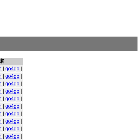
谱
n
|
go4go
|
n
|
go4go
|
n
|
go4go
|
n
|
go4go
|
n
|
go4go
|
n
|
go4go
|
n
|
go4go
|
n
|
go4go
|
n
|
go4go
|
n
|
go4go
|