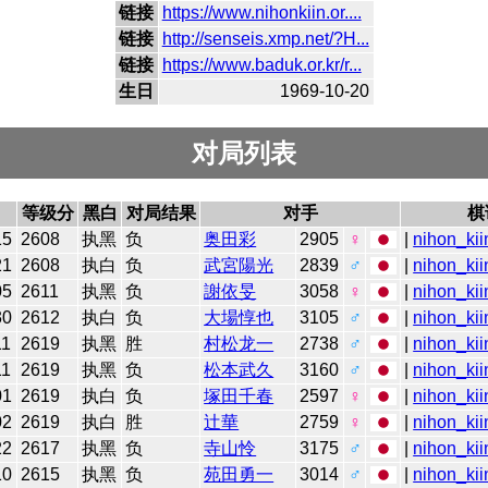
链接
https://www.nihonkiin.or....
链接
http://senseis.xmp.net/?H...
链接
https://www.baduk.or.kr/r...
生日
1969-10-20
对局列表
等级分
黑白
对局结果
对手
棋
15
2608
执黑
负
奥田彩
2905
♀
|
nihon_kii
21
2608
执白
负
武宮陽光
2839
♂
|
nihon_kii
05
2611
执黑
负
謝依旻
3058
♀
|
nihon_kii
30
2612
执白
负
大場惇也
3105
♂
|
nihon_kii
11
2619
执黑
胜
村松龙一
2738
♂
|
nihon_kii
11
2619
执黑
负
松本武久
3160
♂
|
nihon_kii
01
2619
执白
负
塚田千春
2597
♀
|
nihon_kii
02
2619
执白
胜
辻華
2759
♀
|
nihon_kii
22
2617
执黑
负
寺山怜
3175
♂
|
nihon_kii
10
2615
执黑
负
苑田勇一
3014
♂
|
nihon_kii