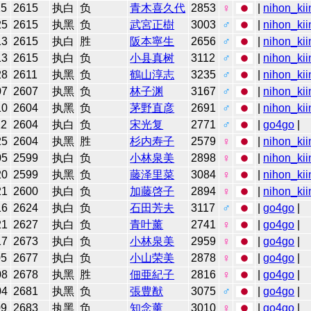
25
2615
执白
负
青木喜久代
2853
♀
|
nihon_kii
25
2615
执黑
负
武宮正樹
3003
♂
|
nihon_kii
13
2615
执白
胜
阪本寧生
2656
♂
|
nihon_kii
13
2615
执白
负
小县真树
3112
♂
|
nihon_kii
28
2611
执黑
负
鶴山淳志
3235
♂
|
nihon_kii
07
2607
执黑
负
林子渊
3167
♂
|
nihon_kii
10
2604
执黑
负
茅野直彦
2691
♂
|
nihon_kii
12
2604
执白
负
宋光复
2771
♂
|
go4go
|
25
2604
执黑
胜
杉内寿子
2579
♀
|
nihon_kii
05
2599
执白
负
小林泉美
2898
♀
|
nihon_kii
20
2599
执黑
负
藤泽里菜
3084
♀
|
nihon_kii
21
2600
执白
负
加藤啓子
2894
♀
|
nihon_kii
16
2624
执白
负
石田芳夫
3117
♂
|
go4go
|
21
2627
执白
负
青叶薰
2741
♀
|
go4go
|
17
2673
执白
负
小林泉美
2959
♀
|
go4go
|
05
2677
执白
负
小山荣美
2878
♀
|
go4go
|
08
2678
执黑
胜
佃亜紀子
2816
♀
|
go4go
|
04
2681
执黑
负
張豊猷
3075
♂
|
go4go
|
09
2683
执黑
负
知念薰
3010
♀
|
go4go
|