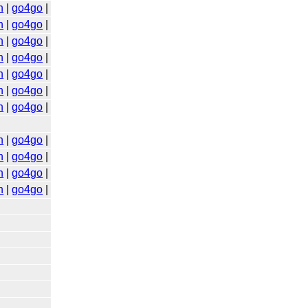
n
|
go4go
|
n
|
go4go
|
n
|
go4go
|
n
|
go4go
|
n
|
go4go
|
n
|
go4go
|
n
|
go4go
|
n
|
go4go
|
n
|
go4go
|
n
|
go4go
|
n
|
go4go
|