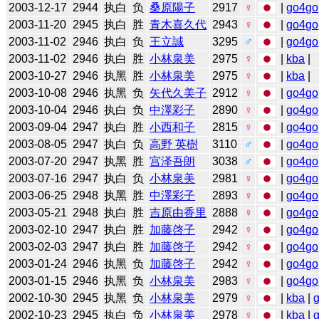
2003-12-17
2944
执白
负
桑原陽子
2917
♀
|
go4go
2003-11-20
2945
执白
胜
青木喜久代
2943
♀
|
go4go
2003-11-02
2946
执白
负
王立誠
3295
♂
|
go4go
2003-11-02
2946
执白
胜
小林泉美
2975
♀
|
kba
|
2003-10-27
2946
执黑
胜
小林泉美
2975
♀
|
kba
|
2003-10-08
2946
执黑
负
矢代久美子
2912
♀
|
go4go
2003-10-04
2946
执白
负
中澤彩子
2890
♀
|
go4go
2003-09-04
2947
执白
胜
小西和子
2815
♀
|
go4go
2003-08-05
2947
执白
负
高野 英樹
3110
♂
|
go4go
2003-07-20
2947
执黑
胜
宫泽吾朗
3038
♂
|
go4go
2003-07-16
2947
执白
负
小林泉美
2981
♀
|
go4go
2003-06-25
2948
执黑
胜
中澤彩子
2893
♀
|
go4go
2003-05-21
2948
执白
胜
吉原由香里
2888
♀
|
go4go
2003-02-10
2947
执白
胜
加藤啓子
2942
♀
|
go4go
2003-02-03
2947
执白
胜
加藤啓子
2942
♀
|
go4go
2003-01-24
2946
执黑
负
加藤啓子
2942
♀
|
go4go
2003-01-15
2946
执黑
负
小林泉美
2983
♀
|
go4go
2002-10-30
2945
执黑
负
小林泉美
2979
♀
|
kba
|
2002-10-23
2945
执白
负
小林泉美
2978
♀
|
kba
|