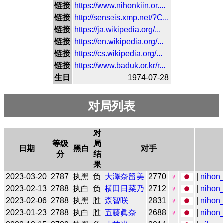
链接
https://www.nihonkiin.or....
链接
http://senseis.xmp.net/?C...
链接
https://ja.wikipedia.org/...
链接
https://en.wikipedia.org/...
链接
https://cs.wikipedia.org/...
链接
https://www.baduk.or.kr/r...
生日
1974-07-28
对局列表
对
等级
局
日期
黑白
对手
分
结
果
2023-03-20
2787
执黑
负
大澤奈留美
2770
♀
|
nihon_
2023-02-13
2788
执白
负
横田日菜乃
2712
♀
|
nihon_
2023-02-06
2788
执黑
胜
森智咲
2831
♀
|
nihon_
2023-01-23
2788
执白
胜
五藤眞奈
2688
♀
|
nihon_