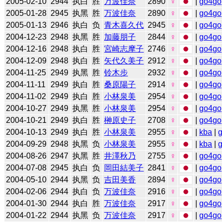
2005-02-10
2944
执白
胜
万波佳奈
2890
♀
|
go4go
2005-01-28
2945
执黑
胜
万波佳奈
2890
♀
|
go4go
2005-01-13
2946
执白
负
青木喜久代
2945
♀
|
go4go
2004-12-23
2948
执黑
胜
加藤朋子
2844
♀
|
go4go
2004-12-16
2948
执白
胜
宮崎志摩子
2746
♀
|
go4go
2004-12-09
2948
执白
胜
矢代久美子
2912
♀
|
go4go
2004-11-25
2949
执黑
胜
铃木步
2932
♀
|
go4go
2004-11-11
2949
执白
胜
桑原陽子
2914
♀
|
go4go
2004-11-02
2949
执白
胜
小林泉美
2954
♀
|
go4go
2004-10-27
2949
执黑
胜
小林泉美
2954
♀
|
go4go
2004-10-21
2949
执白
胜
榊原史子
2708
♀
|
go4go
2004-10-13
2949
执白
胜
小林泉美
2955
♀
|
kba
|
2004-09-29
2948
执黑
负
小林泉美
2955
♀
|
kba
|
2004-08-26
2947
执黑
胜
井澤秋乃
2755
♀
|
go4go
2004-07-08
2945
执白
负
岡田結美子
2841
♀
|
go4go
2004-05-10
2944
执黑
负
吉田美香
2894
♀
|
go4go
2004-02-06
2944
执白
负
万波佳奈
2916
♀
|
go4go
2004-01-30
2944
执白
胜
万波佳奈
2917
♀
|
go4go
2004-01-22
2944
执黑
负
万波佳奈
2917
♀
|
go4go