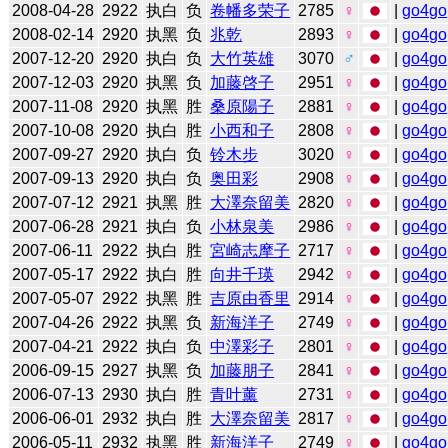
2008-04-28
2922
执白
负
卷幡多荣子
2785
♀
|
go4go
2008-02-14
2920
执黑
负
兆乾
2893
♀
|
go4go
2007-12-20
2920
执白
负
大竹英雄
3070
♂
|
go4go
2007-12-03
2920
执黑
负
加藤啓子
2951
♀
|
go4go
2007-11-08
2920
执黑
胜
桑原陽子
2881
♀
|
go4go
2007-10-08
2920
执白
胜
小西和子
2808
♀
|
go4go
2007-09-27
2920
执白
负
铃木步
3020
♀
|
go4go
2007-09-13
2920
执白
负
奥田彩
2908
♀
|
go4go
2007-07-12
2921
执黑
胜
大澤奈留美
2820
♀
|
go4go
2007-06-28
2921
执白
负
小林泉美
2986
♀
|
go4go
2007-06-11
2922
执白
胜
宮崎志摩子
2717
♀
|
go4go
2007-05-17
2922
执白
胜
向井千瑛
2942
♀
|
go4go
2007-05-07
2922
执黑
胜
吉原由香里
2914
♀
|
go4go
2007-04-26
2922
执黑
负
新海洋子
2749
♀
|
go4go
2007-04-21
2922
执白
负
中澤彩子
2801
♀
|
go4go
2006-09-15
2927
执黑
负
加藤朋子
2841
♀
|
go4go
2006-07-13
2930
执白
胜
青叶薰
2731
♀
|
go4go
2006-06-01
2932
执白
胜
大澤奈留美
2817
♀
|
go4go
2006-05-11
2932
执黑
胜
新海洋子
2749
♀
|
go4go