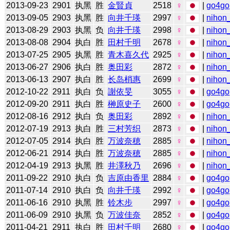
2013-09-23
2901
执黑
胜
金賢貞
2518
♀
|
go4go
2013-09-05
2903
执黑
胜
向井千瑛
2997
♀
|
nihon_
2013-08-29
2903
执黑
负
向井千瑛
2998
♀
|
nihon_
2013-08-08
2904
执白
胜
田村千明
2678
♀
|
nihon_
2013-07-25
2905
执黑
胜
青木喜久代
2925
♀
|
nihon_
2013-06-27
2906
执白
胜
奥田彩
2872
♀
|
nihon_
2013-06-13
2907
执白
胜
长岛梢惠
2699
♀
|
nihon_
2012-10-22
2911
执白
负
謝依旻
3055
♀
|
go4go
2012-09-20
2911
执白
胜
榊原史子
2600
♀
|
go4go
2012-08-16
2912
执白
负
奥田彩
2892
♀
|
nihon_
2012-07-19
2913
执白
胜
三村芳织
2873
♀
|
nihon_
2012-07-05
2914
执白
胜
万波奈穂
2885
♀
|
nihon_
2012-06-21
2914
执白
胜
万波奈穂
2885
♀
|
nihon_
2012-04-19
2913
执黑
胜
井澤秋乃
2696
♀
|
nihon_
2011-09-22
2910
执白
负
吉原由香里
2884
♀
|
go4go
2011-07-14
2910
执白
负
向井千瑛
2992
♀
|
go4go
2011-06-16
2910
执黑
胜
铃木步
2997
♀
|
go4go
2011-06-09
2910
执黑
负
万波佳奈
2852
♀
|
go4go
2011-04-21
2911
执白
胜
田村千明
2680
♀
|
go4go