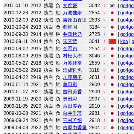
2011-01-10
2912
执黑
负
文度媛
3042
♀
|
go4go
2010-12-23
2912
执白
胜
万波佳奈
2854
♀
|
go4go
2010-12-09
2912
执黑
负
吉原由香里
2893
♀
|
go4go
2010-10-24
2913
执白
负
蘇耀国
3184
♂
|
go4go
2010-09-30
2914
执黑
胜
井澤秋乃
2725
♀
|
go4go
2010-09-11
2914
执白
负
宋容慧
3041
♀
|
kba
|
2010-09-02
2915
执白
胜
金賢貞
2554
♀
|
go4go
2010-08-09
2915
执黑
负
村松大樹
3046
♂
|
go4go
2010-05-27
2918
执黑
胜
万波佳奈
2859
♀
|
go4go
2010-05-02
2919
执白
胜
清成哲也
3118
♂
|
go4go
2010-04-22
2919
执白
负
加藤朋子
2831
♀
|
go4go
2010-01-14
2921
执白
胜
奥田彩
2909
♀
|
go4go
2010-01-07
2921
执黑
胜
吉田美香
2909
♀
|
go4go
2009-11-19
2920
执黑
负
奥田彩
2907
♀
|
go4go
2009-11-05
2920
执白
负
吉田美香
2910
♀
|
go4go
2009-10-08
2921
执白
负
向井千瑛
2981
♀
|
go4go
2009-09-24
2921
执白
胜
三村芳织
2918
♀
|
go4go
2009-09-08
2922
执白
胜
吉原由香里
2904
♀
|
go4go