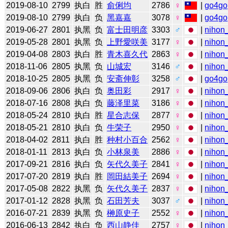
2019-08-10
2799
执白
胜
俞俐均
2786
♀
|
go4go
2019-08-10
2799
执白
负
黑嘉嘉
3078
♀
|
go4go
2019-06-27
2801
执黑
负
富士田明彦
3303
♂
|
nihon_
2019-05-28
2801
执黑
负
上野愛咲美
3177
♀
|
nihon_
2019-04-08
2803
执白
胜
青木喜久代
2863
♀
|
nihon_
2018-11-06
2805
执黑
负
山城宏
3146
♂
|
nihon_
2018-10-25
2805
执黑
负
安斋伸彰
3258
♂
|
go4go
2018-09-06
2806
执白
负
奥田彩
2917
♀
|
nihon_
2018-07-16
2808
执白
负
藤泽里菜
3186
♀
|
nihon_
2018-05-24
2810
执白
胜
星合志保
2877
♀
|
nihon_
2018-05-21
2810
执白
负
牛荣子
2950
♀
|
nihon_
2018-04-02
2811
执白
胜
种村小百合
2562
♀
|
nihon_
2018-01-11
2813
执白
负
小林泉美
2886
♀
|
nihon_
2017-09-21
2816
执白
负
矢代久美子
2841
♀
|
nihon_
2017-07-20
2819
执白
胜
岡田結美子
2694
♀
|
nihon_
2017-05-08
2822
执黑
负
矢代久美子
2837
♀
|
nihon_
2017-01-12
2828
执黑
负
石田芳夫
3037
♂
|
nihon_
2016-07-21
2839
执黑
负
榊原史子
2552
♀
|
nihon_
2016-06-13
2842
执白
负
西山静佳
2757
♀
|
nihon_