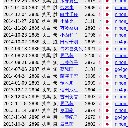
2015-02-26
2883
执黑
胜
木部夏生
2815
♀
|
nihon_
2015-01-08
2885
执白
胜
铃木步
2989
♀
|
nihon_
2014-12-04
2886
执黑
胜
向井千瑛
2950
♀
|
nihon_
2014-11-27
2886
执白
胜
小林光一
3111
♂
|
nihon_
2014-11-20
2886
执白
负
万波奈穂
2893
♀
|
nihon_
2014-10-23
2885
执白
负
小西和子
2796
♀
|
nihon_
2014-10-02
2886
执白
胜
田村千明
2655
♀
|
go4go
2014-09-18
2886
执黑
负
青木喜久代
2921
♀
|
nihon_
2014-08-28
2886
执黑
胜
辰己茜
2786
♀
|
nihon_
2014-08-21
2886
执白
负
加藤啓子
2873
♀
|
nihon_
2014-07-06
2887
执白
负
蘇耀国
3184
♂
|
go4go
2014-04-24
2889
执白
负
藤泽里菜
3088
♀
|
nihon_
2014-01-09
2893
执白
负
铃木步
2999
♀
|
nihon_
2013-12-12
2894
执黑
负
信田成仁
2804
♂
|
go4go
2013-12-05
2895
执黑
负
吉田美香
2803
♀
|
nihon_
2013-11-18
2896
执白
负
辰己茜
2802
♀
|
nihon_
2013-11-14
2897
执白
胜
奥田彩
2874
♀
|
nihon_
2013-11-04
2898
执白
胜
佃亜紀子
2670
♀
|
go4go
2013-10-24
2899
执黑
胜
辰己茜
2802
♀
|
nihon_