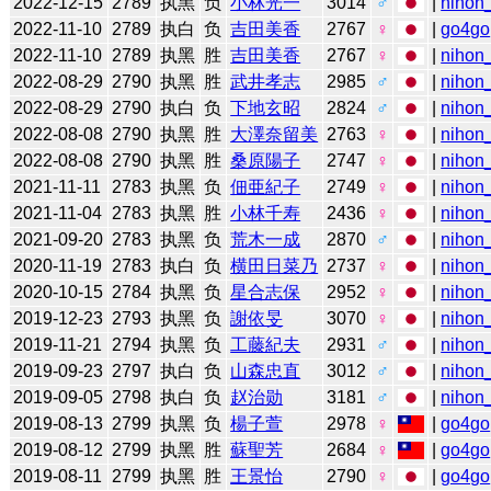
2022-12-15
2789
执黑
负
小林光一
3014
♂
|
nihon_
2022-11-10
2789
执白
负
吉田美香
2767
♀
|
go4go
2022-11-10
2789
执黑
胜
吉田美香
2767
♀
|
nihon_
2022-08-29
2790
执黑
胜
武井孝志
2985
♂
|
nihon_
2022-08-29
2790
执白
负
下地玄昭
2824
♂
|
nihon_
2022-08-08
2790
执黑
胜
大澤奈留美
2763
♀
|
nihon_
2022-08-08
2790
执黑
胜
桑原陽子
2747
♀
|
nihon_
2021-11-11
2783
执黑
负
佃亜紀子
2749
♀
|
nihon_
2021-11-04
2783
执黑
胜
小林千寿
2436
♀
|
nihon_
2021-09-20
2783
执黑
负
荒木一成
2870
♂
|
nihon_
2020-11-19
2783
执白
负
横田日菜乃
2737
♀
|
nihon_
2020-10-15
2784
执黑
负
星合志保
2952
♀
|
nihon_
2019-12-23
2793
执黑
负
謝依旻
3070
♀
|
nihon_
2019-11-21
2794
执黑
负
工藤紀夫
2931
♂
|
nihon_
2019-09-23
2797
执白
负
山森忠直
3012
♂
|
nihon_
2019-09-05
2798
执白
负
赵治勋
3181
♂
|
nihon_
2019-08-13
2799
执黑
负
楊子萱
2978
♀
|
go4go
2019-08-12
2799
执黑
胜
蘇聖芳
2684
♀
|
go4go
2019-08-11
2799
执黑
胜
王景怡
2790
♀
|
go4go