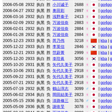
2006-05-08
2932
执白
胜
小川诚子
2688
♀
|
go4go
2006-04-27
2932
执黑
胜
奥田彩
2897
♀
|
go4go
2006-03-16
2932
执白
胜
浅野泰子
2413
♀
|
go4go
2006-02-09
2932
执黑
负
万波佳奈
2883
♀
|
go4go
2006-02-01
2932
执白
胜
万波佳奈
2884
♀
|
go4go
2006-01-28
2932
执黑
负
万波佳奈
2884
♀
|
go4go
2005-12-23
2933
执黑
负
芮乃伟
3218
♀
|
kba
|
2005-12-22
2933
执白
胜
李英信
2846
♀
|
kba
|
2005-12-21
2933
执黑
胜
范蔚菁
2999
♀
|
kba
|
2005-12-20
2933
执白
胜
李玟眞
3056
♀
|
kba
|
2005-10-20
2931
执黑
负
矢代久美子
2918
♀
|
go4go
2005-10-06
2931
执白
负
矢代久美子
2918
♀
|
go4go
2005-09-22
2931
执黑
负
矢代久美子
2918
♀
|
go4go
2005-07-21
2932
执黑
负
矢代久美子
2918
♀
|
go4go
2005-07-19
2932
执黑
负
鶴山淳志
3099
♂
|
go4go
2005-06-02
2934
执白
负
岡田結美子
2823
♀
|
go4go
2005-05-15
2936
执白
负
淡路修三
3176
♂
|
go4go
2005-05-09
2936
执黑
负
謝依旻
3078
♀
|
go4go