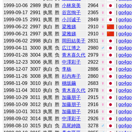
1999-10-06
2989
执白
胜
小林泉美
2964
♀
|
go4go
1999-09-17
2991
执黑
胜
谷宫绚子
2365
♀
|
go4go
1999-09-15
2991
执黑
胜
小川诚子
2849
♀
|
go4go
1999-06-22
2997
执白
胜
梁雅娣
2910
♀
|
go4go
1999-06-21
2997
执黑
胜
梁雅娣
2910
♀
|
go4go
1999-06-02
2998
执白
胜
岡田結美子
2831
♀
|
go4go
1999-04-11
3000
执黑
负
広江博之
2980
♂
|
go4go
1999-01-28
3004
执黑
负
青木喜久代
2979
♀
|
go4go
1998-12-23
3006
执黑
胜
中澤彩子
2922
♀
|
go4go
1998-12-07
3007
执白
负
李杨
2886
♀
|
go4go
1998-11-26
3008
执黑
胜
杉内寿子
2860
♀
|
go4go
1998-11-09
3010
执白
胜
穗坂繭
2683
♀
|
go4go
1998-11-04
3010
执白
负
青木喜久代
2978
♀
|
go4go
1998-10-29
3011
执黑
胜
加藤朋子
2915
♀
|
go4go
1998-10-09
3012
执白
胜
加藤朋子
2916
♀
|
go4go
1998-10-01
3013
执黑
胜
加藤朋子
2916
♀
|
go4go
1998-09-02
3014
执黑
胜
中澤彩子
2926
♀
|
go4go
1998-08-10
3015
执白
负
高尾紳路
3278
♂
|
go4go