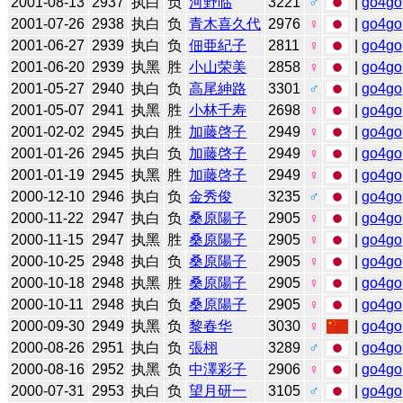
2001-08-13
2937
执白
负
河野临
3221
♂
|
go4go
2001-07-26
2938
执白
负
青木喜久代
2976
♀
|
go4go
2001-06-27
2939
执白
负
佃亜紀子
2811
♀
|
go4go
2001-06-20
2939
执黑
胜
小山荣美
2858
♀
|
go4go
2001-05-27
2940
执白
负
高尾紳路
3301
♂
|
go4go
2001-05-07
2941
执黑
胜
小林千寿
2698
♀
|
go4go
2001-02-02
2945
执白
胜
加藤啓子
2949
♀
|
go4go
2001-01-26
2945
执白
负
加藤啓子
2949
♀
|
go4go
2001-01-19
2945
执黑
胜
加藤啓子
2949
♀
|
go4go
2000-12-10
2946
执白
负
金秀俊
3235
♂
|
go4go
2000-11-22
2947
执白
负
桑原陽子
2905
♀
|
go4go
2000-11-15
2947
执黑
胜
桑原陽子
2905
♀
|
go4go
2000-10-25
2948
执白
负
桑原陽子
2905
♀
|
go4go
2000-10-18
2948
执黑
胜
桑原陽子
2905
♀
|
go4go
2000-10-11
2948
执白
负
桑原陽子
2905
♀
|
go4go
2000-09-30
2949
执黑
负
黎春华
3030
♀
|
go4go
2000-08-26
2951
执白
负
張栩
3289
♂
|
go4go
2000-08-16
2952
执黑
负
中澤彩子
2906
♀
|
go4go
2000-07-31
2953
执白
负
望月研一
3105
♂
|
go4go