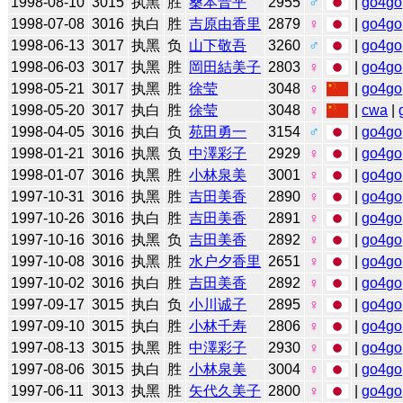
1998-08-10
3015
执黑
胜
桑本晋平
2955
♂
|
go4go
1998-07-08
3016
执白
胜
吉原由香里
2879
♀
|
go4go
1998-06-13
3017
执黑
负
山下敬吾
3260
♂
|
go4go
1998-06-03
3017
执黑
胜
岡田結美子
2803
♀
|
go4go
1998-05-21
3017
执黑
胜
徐莹
3048
♀
|
go4go
1998-05-20
3017
执白
胜
徐莹
3048
♀
|
cwa
|
1998-04-05
3016
执白
负
苑田勇一
3154
♂
|
go4go
1998-01-21
3016
执黑
负
中澤彩子
2929
♀
|
go4go
1998-01-07
3016
执黑
胜
小林泉美
3001
♀
|
go4go
1997-10-31
3016
执黑
胜
吉田美香
2890
♀
|
go4go
1997-10-26
3016
执白
胜
吉田美香
2891
♀
|
go4go
1997-10-16
3016
执黑
负
吉田美香
2892
♀
|
go4go
1997-10-08
3016
执黑
胜
水户夕香里
2651
♀
|
go4go
1997-10-02
3016
执白
胜
吉田美香
2892
♀
|
go4go
1997-09-17
3015
执白
负
小川诚子
2895
♀
|
go4go
1997-09-10
3015
执白
胜
小林千寿
2806
♀
|
go4go
1997-08-13
3015
执黑
胜
中澤彩子
2930
♀
|
go4go
1997-08-06
3015
执白
胜
小林泉美
3004
♀
|
go4go
1997-06-11
3013
执黑
胜
矢代久美子
2800
♀
|
go4go