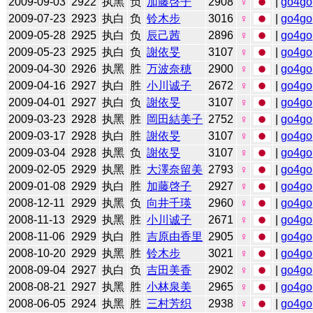
2009-09-03
2922
执黑
负
加藤啓子
2908
♀
|
go4go
2009-07-23
2923
执白
负
铃木步
3016
♀
|
go4go
2009-05-28
2925
执白
负
辰己茜
2896
♀
|
go4go
2009-05-23
2925
执白
负
謝依旻
3107
♀
|
go4go
2009-04-30
2926
执黑
胜
万波奈穂
2900
♀
|
go4go
2009-04-16
2927
执白
胜
小川诚子
2672
♀
|
go4go
2009-04-01
2927
执白
负
謝依旻
3107
♀
|
go4go
2009-03-23
2928
执黑
胜
岡田結美子
2752
♀
|
go4go
2009-03-17
2928
执白
胜
謝依旻
3107
♀
|
go4go
2009-03-04
2928
执黑
负
謝依旻
3107
♀
|
go4go
2009-02-05
2929
执黑
胜
大澤奈留美
2793
♀
|
go4go
2009-01-08
2929
执白
胜
加藤啓子
2927
♀
|
go4go
2008-12-11
2929
执黑
负
向井千瑛
2960
♀
|
go4go
2008-11-13
2929
执黑
胜
小川诚子
2671
♀
|
go4go
2008-11-06
2929
执白
胜
吉原由香里
2905
♀
|
go4go
2008-10-20
2929
执黑
胜
铃木步
3021
♀
|
go4go
2008-09-04
2927
执白
负
吉田美香
2902
♀
|
go4go
2008-08-21
2927
执黑
胜
小林泉美
2965
♀
|
go4go
2008-06-05
2924
执黑
胜
三村芳织
2938
♀
|
go4go