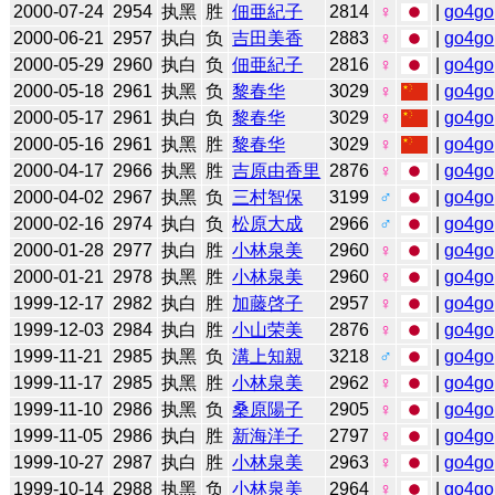
2000-07-24
2954
执黑
胜
佃亜紀子
2814
♀
|
go4go
2000-06-21
2957
执白
负
吉田美香
2883
♀
|
go4go
2000-05-29
2960
执白
负
佃亜紀子
2816
♀
|
go4go
2000-05-18
2961
执黑
负
黎春华
3029
♀
|
go4go
2000-05-17
2961
执白
负
黎春华
3029
♀
|
go4go
2000-05-16
2961
执黑
胜
黎春华
3029
♀
|
go4go
2000-04-17
2966
执黑
胜
吉原由香里
2876
♀
|
go4go
2000-04-02
2967
执黑
负
三村智保
3199
♂
|
go4go
2000-02-16
2974
执白
负
松原大成
2966
♂
|
go4go
2000-01-28
2977
执白
胜
小林泉美
2960
♀
|
go4go
2000-01-21
2978
执黑
胜
小林泉美
2960
♀
|
go4go
1999-12-17
2982
执白
胜
加藤啓子
2957
♀
|
go4go
1999-12-03
2984
执白
胜
小山荣美
2876
♀
|
go4go
1999-11-21
2985
执黑
负
溝上知親
3218
♂
|
go4go
1999-11-17
2985
执黑
胜
小林泉美
2962
♀
|
go4go
1999-11-10
2986
执黑
负
桑原陽子
2905
♀
|
go4go
1999-11-05
2986
执白
胜
新海洋子
2797
♀
|
go4go
1999-10-27
2987
执白
胜
小林泉美
2963
♀
|
go4go
1999-10-14
2988
执黑
负
小林泉美
2964
♀
|
go4go