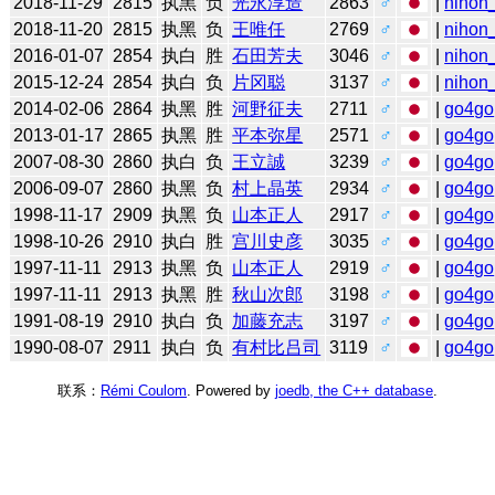
2018-11-29
2815
执黑
负
光永淳造
2863
♂
|
nihon_
2018-11-20
2815
执黑
负
王唯任
2769
♂
|
nihon_
2016-01-07
2854
执白
胜
石田芳夫
3046
♂
|
nihon_
2015-12-24
2854
执白
负
片冈聪
3137
♂
|
nihon_
2014-02-06
2864
执黑
胜
河野征夫
2711
♂
|
go4go
2013-01-17
2865
执黑
胜
平本弥星
2571
♂
|
go4go
2007-08-30
2860
执白
负
王立誠
3239
♂
|
go4go
2006-09-07
2860
执黑
负
村上晶英
2934
♂
|
go4go
1998-11-17
2909
执黑
负
山本正人
2917
♂
|
go4go
1998-10-26
2910
执白
胜
宫川史彦
3035
♂
|
go4go
1997-11-11
2913
执黑
负
山本正人
2919
♂
|
go4go
1997-11-11
2913
执黑
胜
秋山次郎
3198
♂
|
go4go
1991-08-19
2910
执白
负
加藤充志
3197
♂
|
go4go
1990-08-07
2911
执白
负
有村比吕司
3119
♂
|
go4go
联系：
Rémi Coulom
. Powered by
joedb, the C++ database
.