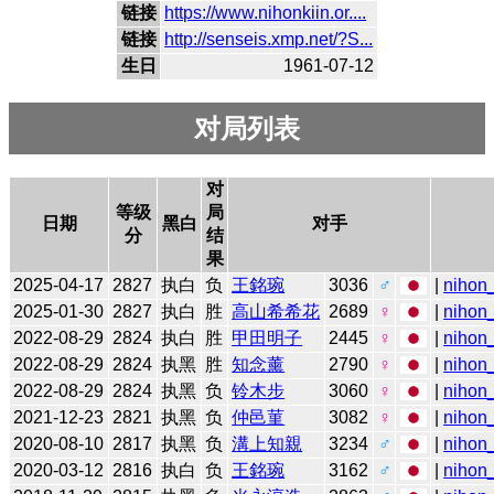
链接
https://www.nihonkiin.or....
链接
http://senseis.xmp.net/?S...
生日
1961-07-12
对局列表
对
等级
局
日期
黑白
对手
分
结
果
2025-04-17
2827
执白
负
王銘琬
3036
♂
|
nihon_
2025-01-30
2827
执白
胜
高山希希花
2689
♀
|
nihon_
2022-08-29
2824
执白
胜
甲田明子
2445
♀
|
nihon_
2022-08-29
2824
执黑
胜
知念薰
2790
♀
|
nihon_
2022-08-29
2824
执黑
负
铃木步
3060
♀
|
nihon_
2021-12-23
2821
执黑
负
仲邑菫
3082
♀
|
nihon_
2020-08-10
2817
执黑
负
溝上知親
3234
♂
|
nihon_
2020-03-12
2816
执白
负
王銘琬
3162
♂
|
nihon_