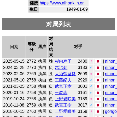
链接
https://www.nihonkiin.or....
生日
1949-01-09
对局列表
对
等级
局
日期
黑白
对手
分
结
果
2025-05-15
2772
执黑
胜
杉内寿子
2480
♀
|
nihon_
2024-03-28
2770
执白
负
赵治勋
3183
♂
|
nihon_
2023-02-06
2769
执黑
胜
大须贺圣良
2699
♀
|
nihon_
2021-05-10
2758
执白
负
工藤紀夫
2929
♂
|
nihon_
2021-03-25
2758
执白
负
武宮正樹
3001
♂
|
nihon_
2020-01-16
2758
执黑
负
王銘琬
3161
♂
|
nihon_
2019-10-24
2758
执黑
负
上野愛咲美
3189
♀
|
nihon_
2018-11-08
2759
执黑
负
武宮正樹
3017
♂
|
nihon_
2018-10-15
2760
执黑
负
上野愛咲美
3158
♀
|
go4go