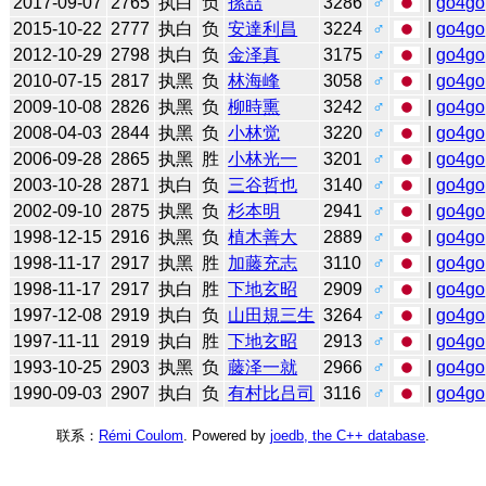
2017-09-07
2765
执白
负
孫喆
3286
♂
|
go4go
2015-10-22
2777
执白
负
安達利昌
3224
♂
|
go4go
2012-10-29
2798
执白
负
金泽真
3175
♂
|
go4go
2010-07-15
2817
执黑
负
林海峰
3058
♂
|
go4go
2009-10-08
2826
执黑
负
柳時熏
3242
♂
|
go4go
2008-04-03
2844
执黑
负
小林觉
3220
♂
|
go4go
2006-09-28
2865
执黑
胜
小林光一
3201
♂
|
go4go
2003-10-28
2871
执白
负
三谷哲也
3140
♂
|
go4go
2002-09-10
2875
执黑
负
杉本明
2941
♂
|
go4go
1998-12-15
2916
执黑
负
植木善大
2889
♂
|
go4go
1998-11-17
2917
执黑
胜
加藤充志
3110
♂
|
go4go
1998-11-17
2917
执白
胜
下地玄昭
2909
♂
|
go4go
1997-12-08
2919
执白
负
山田規三生
3264
♂
|
go4go
1997-11-11
2919
执白
胜
下地玄昭
2913
♂
|
go4go
1993-10-25
2903
执黑
负
藤泽一就
2966
♂
|
go4go
1990-09-03
2907
执白
负
有村比吕司
3116
♂
|
go4go
联系：
Rémi Coulom
. Powered by
joedb, the C++ database
.