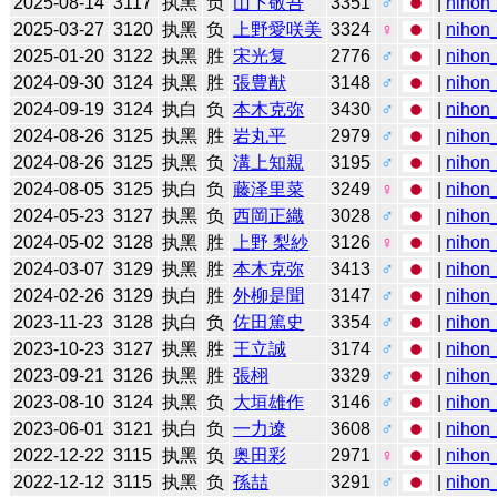
2025-08-14
3117
执黑
负
山下敬吾
3351
♂
|
nihon_
2025-03-27
3120
执黑
负
上野愛咲美
3324
♀
|
nihon_
2025-01-20
3122
执黑
胜
宋光复
2776
♂
|
nihon_
2024-09-30
3124
执黑
胜
張豊猷
3148
♂
|
nihon_
2024-09-19
3124
执白
负
本木克弥
3430
♂
|
nihon_
2024-08-26
3125
执黑
胜
岩丸平
2979
♂
|
nihon_
2024-08-26
3125
执黑
负
溝上知親
3195
♂
|
nihon_
2024-08-05
3125
执白
负
藤泽里菜
3249
♀
|
nihon_
2024-05-23
3127
执黑
负
西岡正織
3028
♂
|
nihon_
2024-05-02
3128
执黑
胜
上野 梨紗
3126
♀
|
nihon_
2024-03-07
3129
执黑
胜
本木克弥
3413
♂
|
nihon_
2024-02-26
3129
执白
胜
外柳是聞
3147
♂
|
nihon_
2023-11-23
3128
执白
负
佐田篤史
3354
♂
|
nihon_
2023-10-23
3127
执黑
胜
王立誠
3174
♂
|
nihon_
2023-09-21
3126
执黑
胜
張栩
3329
♂
|
nihon_
2023-08-10
3124
执黑
负
大垣雄作
3146
♂
|
nihon_
2023-06-01
3121
执白
负
一力遼
3608
♂
|
nihon_
2022-12-22
3115
执黑
负
奥田彩
2971
♀
|
nihon_
2022-12-12
3115
执黑
负
孫喆
3291
♂
|
nihon_