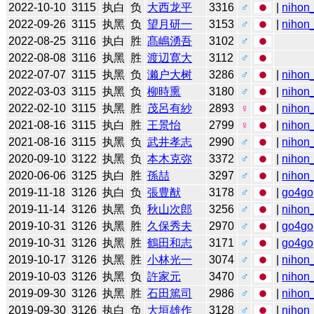
2022-10-10
3115
执白
负
大西龙平
3316
♂
|
nihon_
2022-09-26
3115
执黑
负
望月研一
3153
♂
|
nihon_
2022-08-25
3116
执白
胜
髙嶋湧吾
3102
♂
2022-08-08
3116
执黑
胜
渡辺寛大
3112
♂
2022-07-07
3115
执黑
负
濑户大树
3286
♂
|
nihon_
2022-03-03
3115
执黑
负
柳時熏
3180
♂
|
nihon_
2022-02-10
3115
执黑
胜
茂呂有紗
2893
♀
|
nihon_
2021-08-16
3115
执白
胜
王景怡
2799
♀
|
nihon_
2021-08-16
3115
执黑
负
武井孝志
2990
♂
|
nihon_
2020-09-10
3122
执黑
负
本木克弥
3372
♂
|
nihon_
2020-06-06
3125
执白
胜
孫喆
3297
♂
|
nihon_
2019-11-18
3126
执白
负
張豊猷
3178
♂
|
go4go
2019-11-14
3126
执黑
负
秋山次郎
3256
♂
|
nihon_
2019-10-31
3126
执黑
胜
久保秀夫
2970
♂
|
go4go
2019-10-31
3126
执黑
胜
鶴田和志
3171
♂
|
go4go
2019-10-17
3126
执黑
胜
小林光一
3074
♂
|
nihon_
2019-10-03
3126
执黑
负
許家元
3470
♂
|
nihon_
2019-09-30
3126
执黑
胜
石田篤司
2986
♂
|
nihon_
2019-09-30
3126
执白
负
大垣雄作
3128
♂
|
nihon_