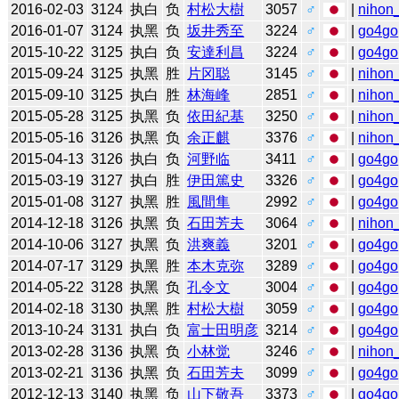
2016-02-03
3124
执白
负
村松大樹
3057
♂
|
nihon_
2016-01-07
3124
执黑
负
坂井秀至
3224
♂
|
go4go
2015-10-22
3125
执白
负
安達利昌
3224
♂
|
go4go
2015-09-24
3125
执黑
胜
片冈聪
3145
♂
|
nihon_
2015-09-10
3125
执白
胜
林海峰
2851
♂
|
nihon_
2015-05-28
3125
执黑
负
依田紀基
3250
♂
|
nihon_
2015-05-16
3126
执黑
负
余正麒
3376
♂
|
nihon_
2015-04-13
3126
执白
负
河野临
3411
♂
|
go4go
2015-03-19
3127
执白
胜
伊田篤史
3326
♂
|
go4go
2015-01-08
3127
执黑
胜
風間隼
2992
♂
|
go4go
2014-12-18
3126
执黑
负
石田芳夫
3064
♂
|
nihon_
2014-10-06
3127
执黑
负
洪爽義
3201
♂
|
go4go
2014-07-17
3129
执黑
胜
本木克弥
3289
♂
|
go4go
2014-05-22
3128
执黑
负
孔令文
3004
♂
|
go4go
2014-02-18
3130
执黑
胜
村松大樹
3059
♂
|
go4go
2013-10-24
3131
执白
负
富士田明彦
3214
♂
|
go4go
2013-02-28
3136
执黑
负
小林觉
3246
♂
|
nihon_
2013-02-21
3136
执黑
负
石田芳夫
3099
♂
|
go4go
2012-12-13
3140
执黑
负
山下敬吾
3373
♂
|
go4go