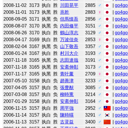
2008-11-02
3173
执白
胜
川田晃平
2885
♂
|
go4go
2008-11-01
3173
执黑
胜
兆乾
2883
♀
|
go4go
2008-09-05
3171
执黑
负
但馬慎吾
2856
♂
|
go4go
2008-08-07
3170
执黑
负
内田修平
3151
♂
|
go4go
2008-06-26
3170
执白
胜
鶴山淳志
3129
♂
|
go4go
2008-04-17
3169
执白
胜
万波佳奈
2853
♀
|
go4go
2008-02-04
3167
执黑
负
山下敬吾
3357
♂
|
go4go
2008-01-24
3167
执白
胜
村川大介
3193
♂
|
go4go
2007-11-18
3165
执黑
负
志田達哉
3191
♂
|
go4go
2007-11-18
3165
执黑
胜
安斋伸彰
3173
♂
|
go4go
2007-11-17
3165
执黑
胜
青叶薰
2709
♀
|
go4go
2007-05-10
3158
执白
负
趙善津
3233
♂
|
go4go
2007-04-05
3157
执白
负
張豊猷
3085
♂
|
go4go
2007-03-08
3157
执白
负
柳時熏
3214
♂
|
go4go
2007-01-29
3158
执白
胜
安斋伸彰
3164
♂
|
go4go
2006-11-15
3157
执白
胜
周平強
2952
♂
|
go4go
2006-11-14
3157
执白
负
陳時暎
3291
♂
|
go4go
2006-11-13
3157
执白
胜
古灵益
3400
♂
|
go4go