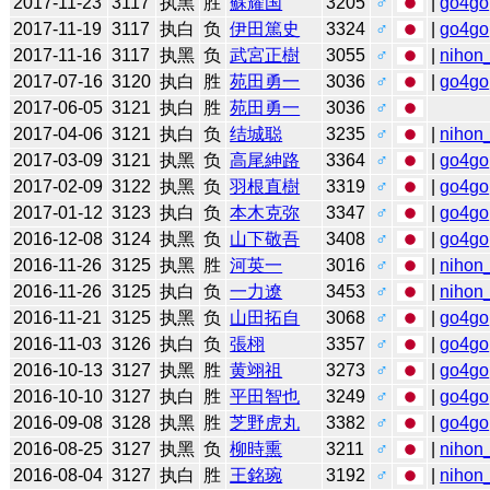
2017-11-23
3117
执黑
胜
蘇耀国
3205
♂
|
go4go
2017-11-19
3117
执白
负
伊田篤史
3324
♂
|
go4go
2017-11-16
3117
执黑
负
武宮正樹
3055
♂
|
nihon_
2017-07-16
3120
执白
胜
苑田勇一
3036
♂
|
go4go
2017-06-05
3121
执白
胜
苑田勇一
3036
♂
2017-04-06
3121
执白
负
结城聪
3235
♂
|
nihon_
2017-03-09
3121
执黑
负
高尾紳路
3364
♂
|
go4go
2017-02-09
3122
执黑
负
羽根直樹
3319
♂
|
go4go
2017-01-12
3123
执白
负
本木克弥
3347
♂
|
go4go
2016-12-08
3124
执黑
负
山下敬吾
3408
♂
|
go4go
2016-11-26
3125
执黑
胜
河英一
3016
♂
|
nihon_
2016-11-26
3125
执白
负
一力遼
3453
♂
|
nihon_
2016-11-21
3125
执黑
负
山田拓自
3068
♂
|
go4go
2016-11-03
3126
执白
负
張栩
3357
♂
|
go4go
2016-10-13
3127
执黑
胜
黄翊祖
3273
♂
|
go4go
2016-10-10
3127
执白
胜
平田智也
3249
♂
|
go4go
2016-09-08
3128
执黑
胜
芝野虎丸
3382
♂
|
go4go
2016-08-25
3127
执黑
负
柳時熏
3211
♂
|
nihon_
2016-08-04
3127
执白
胜
王銘琬
3192
♂
|
nihon_