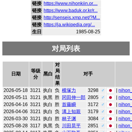
链接
https://www.nihonkiin.or....
链接
https://www.baduk.or.kr/r...
链接
http://senseis.xmp.net/?M...
链接
https://ja.wikipedia.org/...
生日
1985-08-25
对局列表
对
等级
局
日期
黑白
对手
分
结
果
2026-05-18
3121
执白
负
横塚力
3298
♂
|
nihon_
2026-05-11
3121
执黑
胜
冈田伸一郎
2805
♂
|
nihon_
2026-04-16
3121
执白
胜
首藤瞬
3172
♂
|
nihon_
2026-04-06
3121
执白
负
溝上知親
3179
♂
|
nihon_
2026-03-30
3121
执白
胜
林子渊
3084
♂
|
nihon_
2025-08-28
3117
执黑
负
川田晃平
2851
♂
|
nihon_