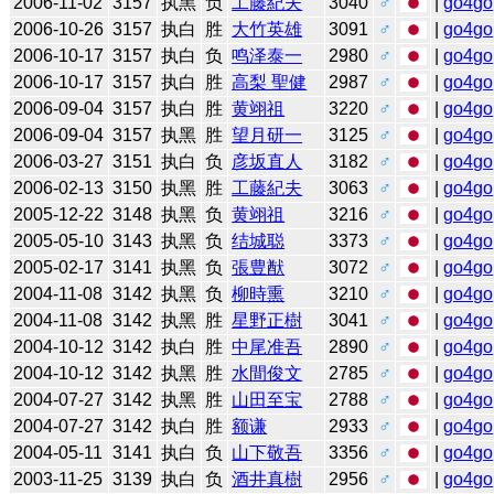
2006-11-02
3157
执黑
负
工藤紀夫
3040
♂
|
go4go
2006-10-26
3157
执白
胜
大竹英雄
3091
♂
|
go4go
2006-10-17
3157
执白
负
鸣泽泰一
2980
♂
|
go4go
2006-10-17
3157
执白
胜
高梨 聖健
2987
♂
|
go4go
2006-09-04
3157
执白
胜
黄翊祖
3220
♂
|
go4go
2006-09-04
3157
执黑
胜
望月研一
3125
♂
|
go4go
2006-03-27
3151
执白
负
彦坂直人
3182
♂
|
go4go
2006-02-13
3150
执黑
胜
工藤紀夫
3063
♂
|
go4go
2005-12-22
3148
执黑
负
黄翊祖
3216
♂
|
go4go
2005-05-10
3143
执黑
负
结城聪
3373
♂
|
go4go
2005-02-17
3141
执黑
负
張豊猷
3072
♂
|
go4go
2004-11-08
3142
执黑
负
柳時熏
3210
♂
|
go4go
2004-11-08
3142
执黑
胜
星野正樹
3041
♂
|
go4go
2004-10-12
3142
执白
胜
中尾准吾
2890
♂
|
go4go
2004-10-12
3142
执黑
胜
水間俊文
2785
♂
|
go4go
2004-07-27
3142
执黑
胜
山田至宝
2788
♂
|
go4go
2004-07-27
3142
执白
胜
额谦
2933
♂
|
go4go
2004-05-11
3141
执白
负
山下敬吾
3356
♂
|
go4go
2003-11-25
3139
执白
负
酒井真樹
2956
♂
|
go4go