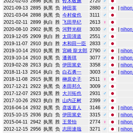
2022-02-03
2896
执黑
胜
铃木敬施
2720
♂
2021-09-13
2895
执黑
负
神田英
2880
♂
|
nihon
2021-03-04
2898
执黑
负
今村俊也
3111
♂
2021-02-11
2899
执白
胜
飞田早纪
2613
♀
2020-08-10
2902
执黑
负
河野光樹
3030
♂
|
nihon
2019-12-05
2909
执白
胜
太田清道
2551
♂
2019-11-07
2910
执白
胜
木和田一臣
2833
♂
2019-10-14
2910
执黑
胜
宮崎 龍太郎
2790
♂
|
nihon
2019-10-14
2910
执黑
负
潘善琪
3077
♂
|
nihon
2019-02-28
2913
执白
负
伊田篤史
3358
♂
|
nihon
2018-11-13
2914
执白
负
白石勇一
3003
♂
|
nihon
2018-11-08
2915
执黑
胜
榊原史子
2511
♀
2017-12-21
2922
执黑
负
本田邦久
3009
♂
2017-12-07
2923
执黑
胜
大川拓也
2931
♂
2017-10-26
2923
执白
胜
山内正树
2399
♂
2016-04-14
2932
执黑
负
彦坂直人
3146
♂
|
nihon
2015-10-15
2936
执白
负
伊田篤史
3315
♂
|
nihon
2015-04-11
2942
执黑
胜
王景怡
2774
♀
|
nihon
2012-12-15
2956
执黑
负
志田達哉
3271
♂
|
nihon