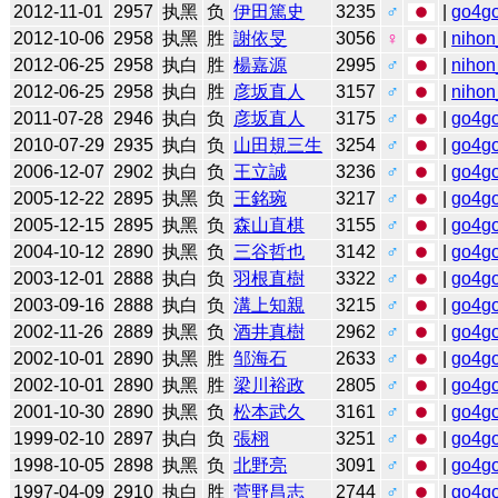
2012-11-01
2957
执黑
负
伊田篤史
3235
♂
|
go4g
2012-10-06
2958
执黑
胜
謝依旻
3056
♀
|
nihon
2012-06-25
2958
执白
胜
楊嘉源
2995
♂
|
nihon
2012-06-25
2958
执白
胜
彦坂直人
3157
♂
|
nihon
2011-07-28
2946
执白
负
彦坂直人
3175
♂
|
go4g
2010-07-29
2935
执白
负
山田規三生
3254
♂
|
go4g
2006-12-07
2902
执白
负
王立誠
3236
♂
|
go4g
2005-12-22
2895
执黑
负
王銘琬
3217
♂
|
go4g
2005-12-15
2895
执黑
负
森山直棋
3155
♂
|
go4g
2004-10-12
2890
执黑
负
三谷哲也
3142
♂
|
go4g
2003-12-01
2888
执白
负
羽根直樹
3322
♂
|
go4g
2003-09-16
2888
执白
负
溝上知親
3215
♂
|
go4g
2002-11-26
2889
执黑
负
酒井真樹
2962
♂
|
go4g
2002-10-01
2890
执黑
胜
邹海石
2633
♂
|
go4g
2002-10-01
2890
执黑
胜
梁川裕政
2805
♂
|
go4g
2001-10-30
2890
执黑
负
松本武久
3161
♂
|
go4g
1999-02-10
2897
执白
负
張栩
3251
♂
|
go4g
1998-10-05
2898
执黑
负
北野亮
3091
♂
|
go4g
1997-04-09
2910
执白
胜
菅野昌志
2744
♂
|
go4g