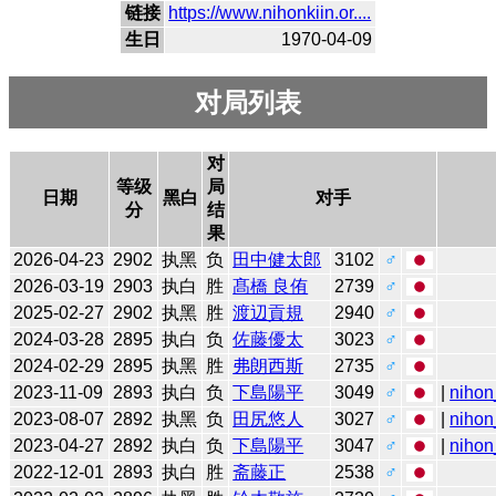
链接
https://www.nihonkiin.or....
生日
1970-04-09
对局列表
对
等级
局
日期
黑白
对手
分
结
果
2026-04-23
2902
执黑
负
田中健太郎
3102
♂
2026-03-19
2903
执白
胜
髙橋 良侑
2739
♂
2025-02-27
2902
执黑
胜
渡辺貢規
2940
♂
2024-03-28
2895
执白
负
佐藤優太
3023
♂
2024-02-29
2895
执黑
胜
弗朗西斯
2735
♂
2023-11-09
2893
执白
负
下島陽平
3049
♂
|
nihon
2023-08-07
2892
执黑
负
田尻悠人
3027
♂
|
nihon
2023-04-27
2892
执白
负
下島陽平
3047
♂
|
nihon
2022-12-01
2893
执白
胜
斋藤正
2538
♂